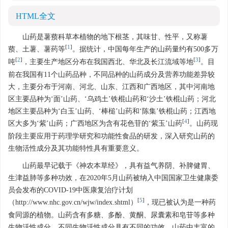
HTML全文
山药是薯蓣科草本植物的地下根茎，其味甘、性平，又称薯
[
1
]
蓣、土薯、薯药等
。据统计，中国每年生产的山药量约有500多万
[
2
]
[
3
]
吨
，主要生产地区分布在我国西北、华北及长江流域等地
。目
前在我国有11个山药品种，不同品种的山药成分及营养功能差异较
大，主要分布于河南、河北、山东、江西和广西地区，其中河南地
区主要品种为‘面’山药、‘乌鸡土’铁棍山药和‘沙土’铁棍山药；河北
地区主要品种为‘白玉’山药、‘棒槌’山药和‘陈集’铁棍山药；江西地
[
4
]
区大多为‘紫’山药；广西地区为含有花色苷的‘紫玉’山药
。山药现
阶段主要应用于药理学研究和功能性食品的研发，深入研究山药的
生物活性成分及其功能特性具有重要意义。
山药最早记载于《神农本草经》，具有益气养阴、补脾健胃、
生津益肺等多种功效，在2020年5月山药被纳入中国国家卫生健康委
员会发布的COVID-19中医康复治疗计划
[
5
]
（http://www.nhc.gov.cn/wjw/index.shtml）
，现已被认为是一种药
食同源的植物。山药含有多糖、多酚、黄酮、尿囊素和皂苷等多种
生物活性成分，不同生物活性成分具有不同的功效，山药中丰富的