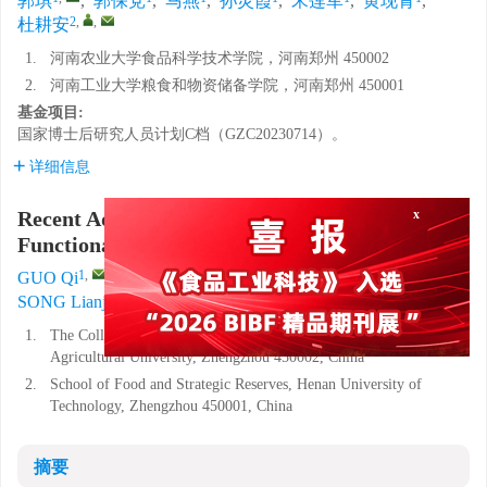
郭琪
,
郭保党
,
马燕
,
孙灵霞
,
宋莲军
,
黄现青
,
2
,
,
杜耕安
1.
河南农业大学食品科学技术学院，河南郑州 450002
2.
河南工业大学粮食和物资储备学院，河南郑州 450001
基金项目:
国家博士后研究人员计划C档（GZC20230714）。
详细信息
Recent Advances on Active Components and
x
Functional Properties of Chinese Yam
1
,
1
1
1
GUO Qi
,
GUO Baodang
,
MA Yan
,
SUN Lingxia
,
1
1
2
,
,
SONG Lianjun
,
HUANG Xianqing
,
DU Geng'an
1.
The College of Food Science and Technology, Henan
Agricultural University, Zhengzhou 450002, China
2.
School of Food and Strategic Reserves, Henan University of
Technology, Zhengzhou 450001, China
摘要