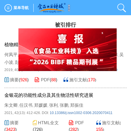
菜单导航
被引排行
x
植物精油提取方法、组成成分及功能特性研究进展
何凤平
雷朝云
范建新
龚德勇
康专苗
刘荣
韩树全
罗立娜
吴
,
,
,
,
,
,
,
,
小波
彭杨
明方刚
,
,
2019, 40(3): 307-312,320.
DOI:
10.13386/j.issn1002-0306.2019.03.049
摘要
(
926
)
PDF
(
88
)
施引文献
170
(
)
金银花的功能性成分及其生物活性研究进展
朱文卿
任汉书
郑媛媛
张利
张鹏
郑振佳
,
,
,
,
,
2021, 42(13): 412-426.
DOI:
10.13386/j.issn1002-0306.2020070411
摘要
HTML全文
PDF
施引文献
(
(
3423
)
(
726
)
(
282
)
155
)