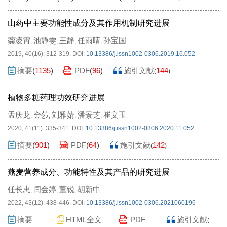
山药中主要功能性成分及其作用机制研究进展
龚凌霄
池静雯
王静
任雨晴
孙宝国
,
,
,
,
2019, 40(16): 312-319.
DOI:
10.13386/j.issn1002-0306.2019.16.052
摘要
(
1135
)
PDF
(
96
)
施引文献
144
(
)
植物多糖药理功效研究进展
孟庆龙
金莎
刘雅婧
潘景芝
崔文玉
,
,
,
,
2020, 41(11): 335-341.
DOI:
10.13386/j.issn1002-0306.2020.11.052
摘要
(
901
)
PDF
(
64
)
施引文献
142
(
)
燕麦营养成分、功能特性及其产品的研究进展
任长忠
闫金婷
董锐
胡新中
,
,
,
2022, 43(12): 438-446.
DOI:
10.13386/j.issn1002-0306.2021060196
摘要
HTML全文
PDF
施引文献
(