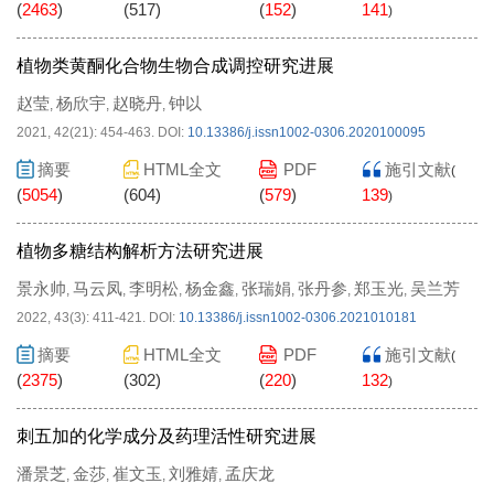
(
2463
)
(
517
)
(
152
)
141
)
植物类黄酮化合物生物合成调控研究进展
赵莹
杨欣宇
赵晓丹
钟以
,
,
,
2021, 42(21): 454-463.
DOI:
10.13386/j.issn1002-0306.2020100095
摘要
HTML全文
PDF
施引文献
(
(
5054
)
(
604
)
(
579
)
139
)
植物多糖结构解析方法研究进展
景永帅
马云凤
李明松
杨金鑫
张瑞娟
张丹参
郑玉光
吴兰芳
,
,
,
,
,
,
,
2022, 43(3): 411-421.
DOI:
10.13386/j.issn1002-0306.2021010181
摘要
HTML全文
PDF
施引文献
(
(
2375
)
(
302
)
(
220
)
132
)
刺五加的化学成分及药理活性研究进展
潘景芝
金莎
崔文玉
刘雅婧
孟庆龙
,
,
,
,