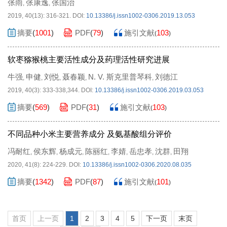
张雨
张康逸
张国治
,
,
2019, 40(13): 316-321.
DOI:
10.13386/j.issn1002-0306.2019.13.053
摘要
(
1001
)
PDF
(
79
)
施引文献
103
(
)
软枣猕猴桃主要活性成分及药理活性研究进展
牛强
申健
刘悦
聂春颖
N. V. 斯克里普琴科
刘德江
,
,
,
,
,
2019, 40(3): 333-338,344.
DOI:
10.13386/j.issn1002-0306.2019.03.053
摘要
(
569
)
PDF
(
31
)
施引文献
103
(
)
不同品种小米主要营养成分 及氨基酸组分评价
冯耐红
侯东辉
杨成元
陈丽红
李婧
岳忠孝
沈群
田翔
,
,
,
,
,
,
,
2020, 41(8): 224-229.
DOI:
10.13386/j.issn1002-0306.2020.08.035
摘要
(
1342
)
PDF
(
87
)
施引文献
101
(
)
首页
上一页
1
2
3
4
5
下一页
末页