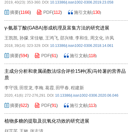
2019, 40(23): 353-360.
DOI:
10.13386/j.issn1002-0306.2019.23.058
摘要
(
1166
)
PDF
(
112
)
施引文献
130
(
)
γ-氨基丁酸(GABA)形成机理及富集方法的研究进展
王凯凯
孙朦
宋佳敏
王鸿飞
邵兴锋
李和生
周文化
许凤
,
,
,
,
,
,
,
2018, 39(14): 323-329.
DOI:
10.13386/j.issn1002-0306.2018.14.061
摘要
(
594
)
PDF
(
61
)
施引文献
118
(
)
主成分分析和隶属函数法综合评价15种(系)马铃薯的营养品
质
李守强
田世龙
李梅
葛霞
田甲春
程建新
,
,
,
,
,
2020, 41(6): 272-276,291.
DOI:
10.13386/j.issn1002-0306.2020.06.046
摘要
(
622
)
PDF
(
91
)
施引文献
113
(
)
植物多糖的提取及抗氧化功效的研究进展
赵芷芊
王敏
张志清
,
,