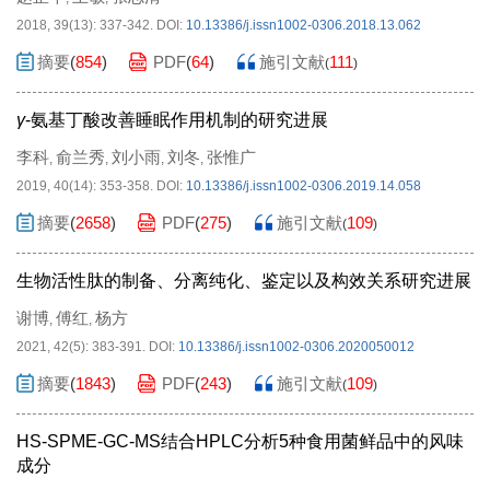
2018, 39(13): 337-342.
DOI:
10.13386/j.issn1002-0306.2018.13.062
摘要
(
854
)
PDF
(
64
)
施引文献
111
(
)
γ
-氨基丁酸改善睡眠作用机制的研究进展
李科
俞兰秀
刘小雨
刘冬
张惟广
,
,
,
,
2019, 40(14): 353-358.
DOI:
10.13386/j.issn1002-0306.2019.14.058
摘要
(
2658
)
PDF
(
275
)
施引文献
109
(
)
生物活性肽的制备、分离纯化、鉴定以及构效关系研究进展
谢博
傅红
杨方
,
,
2021, 42(5): 383-391.
DOI:
10.13386/j.issn1002-0306.2020050012
摘要
(
1843
)
PDF
(
243
)
施引文献
109
(
)
HS-SPME-GC-MS结合HPLC分析5种食用菌鲜品中的风味
成分