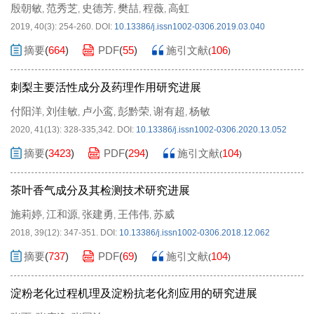
殷朝敏
范秀芝
史德芳
樊喆
程薇
高虹
,
,
,
,
,
2019, 40(3): 254-260.
DOI:
10.13386/j.issn1002-0306.2019.03.040
摘要
(
664
)
PDF
(
55
)
施引文献
106
(
)
刺梨主要活性成分及药理作用研究进展
付阳洋
刘佳敏
卢小鸾
彭黔荣
谢有超
杨敏
,
,
,
,
,
2020, 41(13): 328-335,342.
DOI:
10.13386/j.issn1002-0306.2020.13.052
摘要
(
3423
)
PDF
(
294
)
施引文献
104
(
)
茶叶香气成分及其检测技术研究进展
施莉婷
江和源
张建勇
王伟伟
苏威
,
,
,
,
2018, 39(12): 347-351.
DOI:
10.13386/j.issn1002-0306.2018.12.062
摘要
(
737
)
PDF
(
69
)
施引文献
104
(
)
淀粉老化过程机理及淀粉抗老化剂应用的研究进展