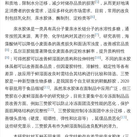
[
5
]
和质地，限制水分迁移，减少对储存品质的损害
，从而更好地满
足消费者的饮食需求，适应多样化的市场需求。目前，常用的改良
[
6
]
剂包括乳化剂、亲水胶体、酶制剂、淀粉类等
。
亲水胶体是一类具有高分子量亲水长链分子的水溶性多糖，通
[
7
]
常按照其来源、离子势、化学结构对其进行分类
。研究表明，海
藻酸钠可以降低小麦面条的蒸煮损失和面汤浑浊度，改善感官品质
[
8
]
；瓜尔豆胶能显著降低全麦面条的淀粉水解率，提升质构特性
[
9
]
[
10
]
；可得然胶可以改善鲜湿面的质构和拉伸特性
。不同的亲水胶
体虽都可以改善面条品质，但因凝胶特性、溶解性、稳定性等各有
差异，故应用于鲜湿面改良时需结合其结构进行比较和筛选。三赞
胶是一种新型微生物多糖，是我国首个自主研发的鞘氨醇胶，2020
[
11
]
年获批用于食品领域
。虽然亲水胶体在面制品中应用广泛，但三
赞胶在小麦鲜湿面条中的研究较少，目前主要集中在冷冻面制品品
质改善方面。例如三赞胶可以防止冷冻面团流变性能的恶化，保护
[
12
]
面筋网络结构的完整性
。三赞胶能控制冷冻面团中水分迁移，改
[
13
]
善馒头质地（硬度、咀嚼性、弹性和比容等），延缓品质恶化
。
这些研究显示，三赞胶具有作为鲜湿面制品改良配料的潜力。
本研究针对五种不同来源、化学结构存在差异的亲水胶体（三