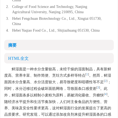
China
2.
College of Food Science and Technology, Nanjing
Agricultural University, Nanjing 210095, China
3.
Hebei Fengchuan Biotechnology Co., Ltd., Xingtai 051730,
China
4.
Hebei Yuqiao Food Co., Ltd., Shijiazhuang 051530, China
摘要
HTML全文
鲜湿面是一种水分含量较高，未经干燥的湿面制品，具有新鲜
[
1
]
度高、营养丰富、制作简便、烹饪方式多样等特点
。然而，鲜湿
[
2
]
面因水分含量高、水分活度较大，易导致硬度和咀嚼性等不足
；
[
3
]
同时，水分迁移过程会破坏面筋网络，导致面条口感变差
。此
[
4
]
外，鲜湿面条多以精制小麦粉为原料，易被消化吸收、升糖快
。
随经济水平提升和生活节奏加快，人们对主食食品的方便性、营
养、美味及安全性要求更高，这对鲜湿面行业的发展提出了更高的
品质要求。研究发现，可以通过添加改良剂来提升鲜湿面条的口感