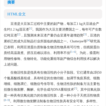
摘要
HTML全文
豆渣是大豆加工过程中主要的副产物，每加工1 kg大豆就会产
[
1
]
生约1.2 kg湿豆渣
。我国作为大豆主要消费国之一，每年可产生数
[
2
]
[
3
]
亿吨豆渣
，且预测未来豆渣产量仍会呈逐年递增趋势
，豆渣的
[
4
]
累积已然成为豆制品行业所面临的挑战之一。Chatterjee等
研究虽
已表明，利用豆渣蛋白质制备生物活性物具有可行性，但残留蛋白
[
5
−
6
]
质经高温蒸煮、挤压后难以溶出、利用率不佳
。为此，亟需利
用物性修饰、生物转化、功能化重组等副产物综合利用技术以解决
上述问题。
生物活性肽是指具有生物活性的小分子肽段。它们通常由2到50
个氨基酸残基组成，具有特定的生物功能，如调节免疫系统、细胞
增殖、细胞凋亡、细胞信号传导等。生物活性肽的制备方法主要包
[
7
]
括微生物发酵、酶解、化学合成与DNA重组技术
。其中抗氧化肽
是一种具有抗氧化能力的生物活性肽，是一种小分子天然活性物质
[
8
−
9
]
。利用微生物发酵法制备生物活性肽具有安全可靠、多样性、