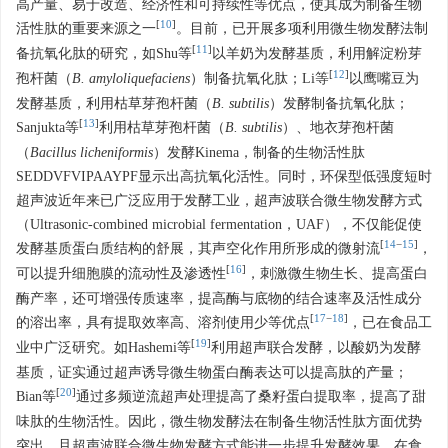
高产量、易于改造、经济性和可持续性等优点，使其成为制备生物
[
10
]
活性肽的重要来源之一
。目前，已开展多项利用微生物发酵法制
[
11
]
备抗氧化肽的研究，如Shu等
以羊奶为发酵基质，利用解淀粉芽
[
12
]
孢杆菌（
B. amyloliquefaciens
）制备抗氧化肽；Li等
以鹰嘴豆为
发酵基质，利用枯草芽孢杆菌（
B. subtilis
）发酵制备抗氧化肽；
[
13
]
Sanjukta等
利用枯草芽孢杆菌（
B. subtilis
）、地衣芽孢杆菌
（
Bacillus licheniformis
）发酵Kinema，制备的生物活性肽
SEDDVFVIPAAYPF显示出高抗氧化活性。同时，环保型低强度短时
超声波近年来已广泛应用于发酵工业，超声波联合微生物发酵方式
（Ultrasonic-combined microbial fermentation，UAF），不仅能促使
[
14
−
15
]
发酵基质蛋白质结构的舒展，其声空化作用所形成的微射流
，
[
16
]
可以提升细胞膜的流动性及渗透性
，刺激微生物生长、提高蛋白
酶产率，还可增强传质速率，提高酶与底物的结合速率及活性成分
[
17
−
18
]
的溶出率，具有提取效率高、溶剂使用少等优点
，已在食品工
[
19
]
业中广泛研究。如Hashemi等
利用超声联合发酵，以酸奶为发酵
基质，证实通过超声诱导微生物蛋白酶表达可以提高肽的产量；
[
20
]
Bian等
通过多频逆流超声处理提高了桑籽蛋白提取率，提高了甜
味肽的生物活性。因此，微生物发酵法在制备生物活性肽方面优势
突出，且超声波联合微生物发酵方式能进一步提升发酵效果，在食