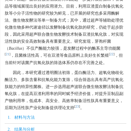
品等领域展现出良好的应用潜力。目前，利用豆渣蛋白制备抗氧化
肽等小分子活性物的研究较为鲜见，已开展的研究也多采用酶解
法、微生物发酵法等单一制备方式；其中，通过超声等辅助处理优
化微生物多种代谢途径以发酵制备抗氧化肽的研究，仍处于起步阶
段，因此采用超声联合微生物发酵技术制备豆渣抗氧化肽，对实现
活性肽的安全高效制备具有重要意义。研究发现，芽孢杆菌
（
Bacillus
）不仅产酶能力较强，是发酵过程中的酶系主导功能菌
[
21
]
[
22
]
，且菌株活性高，可在豆渣等食品原料上良好生长繁殖
，但
当前针对该菌产抗氧化肽的筛选体系仍存在不完善之处。
因此，本研究通过透明圈法初筛，蛋白酶活力、超氧化物歧化
酶活力、多肽含量和抗氧化能力复筛，综合筛选出具有高产抗氧化
肽能力的特异性菌株。进一步选用超声波联合微生物发酵法制备抗
氧化肽，在提高豆渣利用率的同时赋予经济价值，对提升豆制品副
产物利用率，低成本、高安全、高效率制备活性肽具有重要意义，
[
23
]
后期为活性肽产业化制备提供理论支持
。
1. 材料与方法
2. 结果与分析