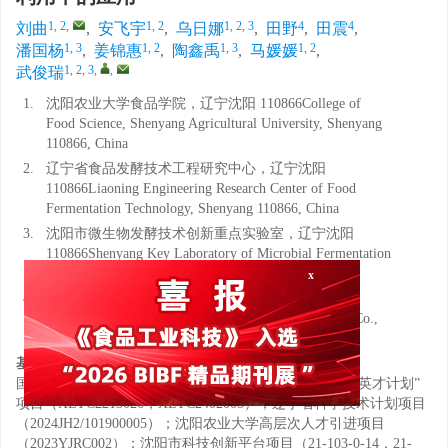
1, 2
,
1, 2
1, 2, 3
4
4
刘曲
,
安飞宇
,
乌日娜
,
田野
,
田震
,
1, 3
1, 2
1, 3
1, 2
潘国杨
,
姜锦惠
,
陶鑫禹
,
马媛媛
,
1, 2, 3
,
,
武俊瑞
1.
沈阳农业大学食品学院，辽宁沈阳 110866College of
Food Science, Shenyang Agricultural University, Shenyang
110866, China
2.
辽宁省食品发酵技术工程研究中心，辽宁沈阳
110866Liaoning Engineering Research Center of Food
Fermentation Technology, Shenyang 110866, China
3.
沈阳市微生物发酵技术创新重点实验室，辽宁沈阳
110866Shenyang Key Laboratory of Microbial Fermentation
Technology Innovation, Shenyang 110866, China
x
4.
辽宁帝华味精食品有限公司，辽宁葫芦岛
125200Liaoning Dihua Monosodium Glutamate Food Co.,
Ltd., Huludao 125200, China
基金项目:
国家自然科学基金面上项目（32172279）；辽宁省“兴辽英才计划”
项目（XLYC2213026，XLYC2402005）；辽宁省科学技术计划项目
（2024JH2/101900005）；沈阳农业大学高层次人才引进项目
（2023YJRC002）；沈阳市科技创新平台项目（21-103-0-14，21-