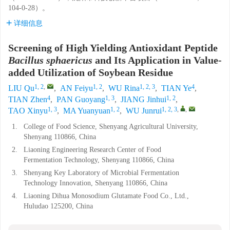
104-0-28）。
详细信息
Screening of High Yielding Antioxidant Peptide
Bacillus sphaericus
and Its Application in Value-
added Utilization of Soybean Residue
1, 2
,
1, 2
1, 2, 3
4
LIU Qu
,
AN Feiyu
,
WU Rina
,
TIAN Ye
,
4
1, 3
1, 2
TIAN Zhen
,
PAN Guoyang
,
JIANG Jinhui
,
1, 3
1, 2
1, 2, 3
,
,
TAO Xinyu
,
MA Yuanyuan
,
WU Junrui
1.
College of Food Science, Shenyang Agricultural University,
Shenyang 110866, China
2.
Liaoning Engineering Research Center of Food
Fermentation Technology, Shenyang 110866, China
3.
Shenyang Key Laboratory of Microbial Fermentation
Technology Innovation, Shenyang 110866, China
4.
Liaoning Dihua Monosodium Glutamate Food Co., Ltd.,
Huludao 125200, China