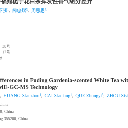
同年份福鼎栀子花白茶挥发性香气组分差异
1
3
3
吓强
,
阙忠熠
,
周思思
〕38号
〕17号
号
fferences in Fuding Gardenia-scented White Tea wi
SPME-GC-MS Technology
1
1
3
,
HUANG Xianzhou
,
CAI Xiaqiang
,
QUE Zhongyi
,
ZHOU Sisi
China
00, China
ng 355200, China