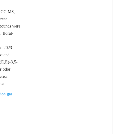
ME-GC-MS,
rent
mpounds were
 floral-
e
and 2023
se and
 (E,E)-3,5-
er odor
erior
tea.
tion gas