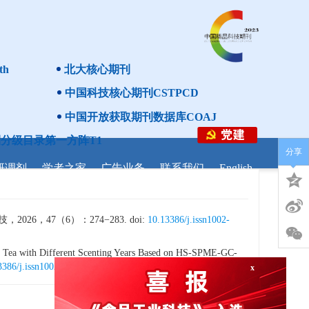
th
北大核心期刊
中国科技核心期刊CSTPCD
中国开放获取期刊数据库COAJ
分级目录第一方阵T1
分享
研调剂
学者之家
广告业务
联系我们
English
，47（6）：274−283. doi:
10.13386/j.issn1002-
x
te Tea with Different Scenting Years Based on HS-SPME-GC-
3386/j.issn1002-0306.2025010191
.