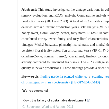
Abstract:
This study investigated the vintage variations in
sensory evaluation, and ROAV analysis. Comparative analysis wa
production years (2021 and 2023). A total of 492 volatile com
detected across different production years. VIP analysis (VIP>
honey sweet, floral, woody, herbal, fatty notes. ROAV>10 comp
contributed citrusy, sweet-fruity, and rosy floral characterist
vintages. Methyl benzoate, phenethyl isovalerate, and methyl de
persistent floral-fruity notes. Ten critical markers (VIP>1,
P
<0
octadien-2-one, nonanal, trans-2,4-decadienal, linalool,
β
-ionon
activity compared to unscented tea blanks. The 2023 vintage sh
quality in newer productions. These findings provide a scientifi
Keywords:
Fuding gardenia-scented white tea
/
scenting ye
chromatography mass spectrometry (HS-SPME-GC-MS)
We recommend
Rio+ : the fallacy of sustainable development
C. Bocchino
,
Word and Action
,
2011