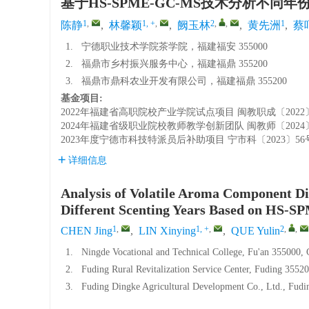
基于HS-SPME-GC-MS技术分析不
1
,
1, +
,
2
,
,
1
陈静
,
林馨颖
,
阙玉林
,
黄先洲
,
蔡
1.
宁德职业技术学院茶学院，福建福安 355000
2.
福鼎市乡村振兴服务中心，福建福鼎 355200
3.
福鼎市鼎科农业开发有限公司，福建福鼎 355200
基金项目:
2022年福建省高职院校产业学院试点项目
闽教职成〔2022
2024年福建省级职业院校教师教学创新团队
闽教师〔2024
2023年度宁德市科技特派员后补助项目
宁市科〔2023〕56
详细信息
Analysis of Volatile Aroma Component Di
Different Scenting Years Based on HS-
1
,
1, +
,
2
,
,
CHEN Jing
,
LIN Xinying
,
QUE Yulin
1.
Ningde Vocational and Technical College, Fu'an 355000, 
2.
Fuding Rural Revitalization Service Center, Fuding 3552
3.
Fuding Dingke Agricultural Development Co., Ltd., Fudi