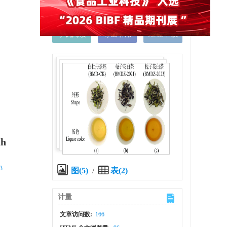
智能预览
下载
(3.5MB)
手机阅读
导出引用
XML下载
th
3
图(5)
/
表(2)
计量
文章访问数:
166