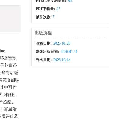
HTML全文浏览量:
96
PDF下载量:
27
被引次数:
7
出版历程
收稿日期:
2025-01-20
lue，
网络出版日期:
2026-01-11
茶坯及窨制
刊出日期:
2026-03-14
栀子花白茶
及窨制后栀
瑰花香甜味
，其中可作
香气特征。
酸苯乙酯、
类丰富且活
品质评价及