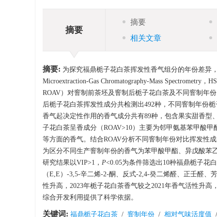
摘要
摘要
相关文章
摘要:
为探究福鼎栀子花白茶挥发性香气组分的年份差异，采用顶空固
Microextraction-Gas Chromatography-Mass Spectro
ROAV）对窨制前茶坯及窨制后栀子花白茶及不同窨制年份
后栀子花白茶挥发性成分共检测出492种，不同窨制年份栀子
香气起决定性作用的香气成分共有89种，包含果实甜香型
子花白茶呈香成分（ROAV>10）主要为邻甲氨基苯甲酸甲
等方面的香气。结合ROAV分析不同窨制年份对比挥发性成分
为区分不同生产窨制年份的香气为苯甲酸甲酯、异戊酸苯乙
研究结果以VIP>1，
P
<0.05为条件筛选出10种福鼎栀子
（E,E）-3,5-辛二烯-2-酮、反式-2,4-癸二烯醛、正壬醛
性升高，2023年栀子花白茶香气较之2021年香气活性
综合开发利用提供了科学依据。
关键词:
福鼎栀子花白茶
/
窨制年份
/
相对气味活度值