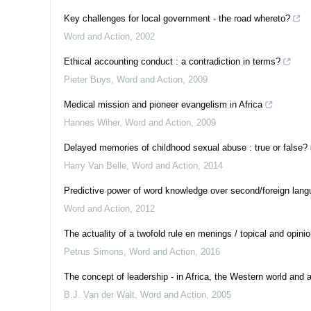
Key challenges for local government - the road whereto?
Word and Action
,
2002
Ethical accounting conduct : a contradiction in terms?
Pieter Buys
,
Word and Action
,
2009
Medical mission and pioneer evangelism in Africa
Hannes Wiher
,
Word and Action
,
2009
Delayed memories of childhood sexual abuse : true or false?
Harry Van Belle
,
Word and Action
,
2014
Predictive power of word knowledge over second/foreign lang
Word and Action
,
2012
The actuality of a twofold rule en menings / topical and opini
Petrus Simons
,
Word and Action
,
2016
The concept of leadership - in Africa, the Western world and a
B.J. Van der Walt
,
Word and Action
,
2005