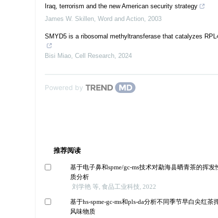
Iraq, terrorism and the new American security strategy
James W. Skillen
,
Word and Action
,
2003
SMYD5 is a ribosomal methyltransferase that catalyzes RPL40
Bisi Miao
,
Cell Research
,
2024
Powered by