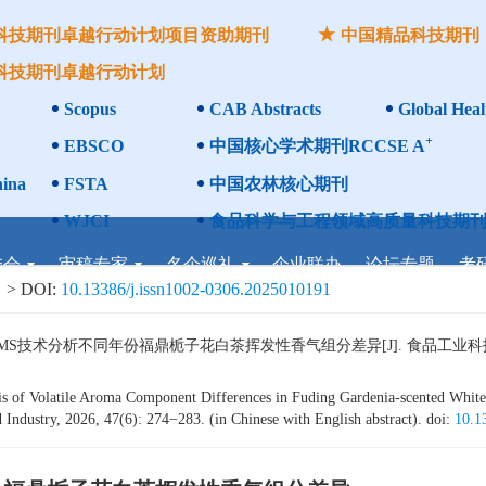
科技期刊卓越行动计划项目资助期刊
中国精品科技期刊
科技期刊卓越行动计划
Scopus
CAB Abstracts
Global Heal
+
EBSCO
中国核心学术期刊RCCSE A
ina
FSTA
中国农林核心期刊
WJCI
食品科学与工程领域高质量科技期刊
委会
审稿专家
名企巡礼
企业联办
论坛专题
考
> DOI:
10.13386/j.issn1002-0306.2025010191
MS技术分析不同年份福鼎栀子花白茶挥发性香气组分差异[J]. 食品工业科技，2026
is of Volatile Aroma Component Differences in Fuding Gardenia-scented Whi
ndustry, 2026, 47(6): 274−283. (in Chinese with English abstract). doi:
10.1