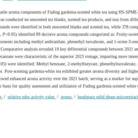
 volatile aroma components of Fuding gardenia-scented white tea using HS-SP
s conducted on unscented tea blanks, scented tea products, and teas from diffe
pounds were identified in both unscented blanks and scented tea, while 378 co
1,
P
<0.05) identified 89 decisive aroma compounds categorized as: Fruity-sweet,
onents including methyl anthranilate, phenethyl isovalerate, and 1-octen-3-on
ics. Comparative analysis revealed 19 key differential compounds between 2021 
canoate were characteristic of the superior 2023 vintage, imparting more inten
.05) were identified: Methyl benzoate, 2-methylbutyrate, phenethylisovalerate,
e. Post-scenting gardenia-white tea exhibited greater aroma diversity and high
owed enhanced aroma activity over the 2021 batch, serving as a marker for sup
c basis for quality assessment and utilization of Fuding gardenia-scented white 
ar
/
relative odor activity value
/
aroma
/
headspace solid phase microextrac