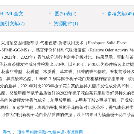
HTML全文
图
(5)
表
(2)
参考文献
(45)
施引文献
(7)
资源附件
(1)
相微萃取-气相色谱-质谱联用技术（Headspace Solid-Phase
metry，HS-SPME-GC-MS）、感官评价和相对气味活度值（Relative Odor Activity Va
（2021年、2023年）香气成分进行测定并分析对比。结果显示，窨制前
花白茶挥发性成分共检测出378种。以VIP>1，
P
<0.05为条件筛选出对
、花蜜甜香型、花香型、木质香、草本香、脂香的香气物质。窨制前茶坯
酯、异戊酸苯乙酯、1-辛烯-3-酮等赋予栀子花白茶柑橘柠檬香甜果味，玫
的差异，2021年对比2023年栀子花白茶的差异关键挥发性成分共19种
酯、癸酸甲酯等赋予品质较好的2023年栀子花白茶花果甜香鲜灵持久的
花白茶的关键挥发性香气成分：苯甲酸甲酯、2-甲基丁酸2-甲基丁酯、异戊
、芳樟醇、
β
-紫罗兰酮，表现为窨制后栀子花白茶对比素茶坯，香气成分种
升高，可作为判别新栀子花白茶品质佳的依据，以上结果可为福鼎栀子花白茶
/
香气
/
顶空固相微萃取-气相色谱-质谱联用