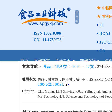
中国
首都
EI
ISSN 1002-0306
DOAJ
CN 11-1759/TS
JST Ch
CA
首页
本刊动态
关于期刊
期刊在线
编
文章导航
>
食品工业科技
>
2026
>
47(6)
: 274-283.
引用本文:
陈静，林馨颖，阙玉林，等. 基于HS-SPME-GC-
0306.2025010191
.
Citation:
CHEN Jing, LIN Xinying, QUE Yulin, et al. Analys
MS Technology[J]. Science and Technology of Food I