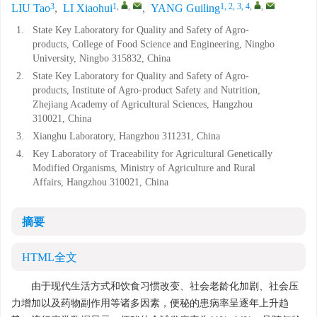
3
1
,
,
1, 2, 3, 4
,
,
LIU Tao
,
LI Xiaohui
,
YANG Guiling
1.
State Key Laboratory for Quality and Safety of Agro-
products, College of Food Science and Engineering, Ningbo
University, Ningbo 315832, China
2.
State Key Laboratory for Quality and Safety of Agro-
products, Institute of Agro-product Safety and Nutrition,
Zhejiang Academy of Agricultural Sciences, Hangzhou
310021, China
3.
Xianghu Laboratory, Hangzhou 311231, China
4.
Key Laboratory of Traceability for Agricultural Genetically
Modified Organisms, Ministry of Agriculture and Rural
Affairs, Hangzhou 310021, China
摘要
HTML全文
由于现代生活方式和饮食习惯改变、社会老龄化加剧、社会压
力增加以及药物副作用等诸多因素，便秘的患病率呈逐年上升趋