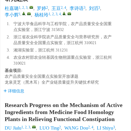
1, 2, 3
,
2
2, 4
3
3
杜嘉璐
,
罗婷
,
王豆
,
李诗语
,
刘滔
,
1
,
,
1, 2, 3, 4
,
,
李小辉
,
杨桂玲
1.
宁波大学食品科学与工程学院，农产品质量安全全国重
点实验室，浙江宁波 315832
2.
浙江省农业科学院农产品质量安全与营养研究所，农产
品质量安全全国重点实验室，浙江杭州 310021
3.
湘湖实验室，浙江杭州 311231
4.
农业农村部农业转基因生物朔源重点实验室，浙江杭州
310021
基金项目:
农产品质量安全全国重点实验室开放课题
龙泉灵芝（黑木耳）全产业链质量提升关键技术研究
详细信息
Research Progress on the Mechanism of Active
Ingredients from Medicine Food Homology
Plants in Relieving Functional Constipation
1, 2, 3
,
2
2, 4
3
DU Jialu
,
LUO Ting
,
WANG Dou
,
LI Shiyu
,