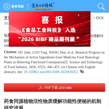
菜单导航
文章导航
>
食品工业科技
>
2026
>
47(5)
: 446-453.
> DOI:
x
10.13386/j.issn1002-0306.2025010252
引用本文:
杜嘉璐，罗婷，王豆，等. 药食同源植物活性物质缓解功
能性便秘的机制研究进展[J]. 食品工业科技，2026，47（5）：
446−453. doi:
10.13386/j.issn1002-0306.2025010252
.
Citation:
DU Jialu, LUO Ting, WANG Dou, et al. Research Progress on
the Mechanism of Active Ingredients from Medicine Food Homology
Plants in Relieving Functional Constipation[J]. Science and Technology
of Food Industry, 2026, 47(5): 446−453. (in Chinese with English
abstract). doi:
10.13386/j.issn1002-0306.2025010252
.
PDF下载
(2511 KB)
药食同源植物活性物质缓解功能性便秘的机制
研究进展