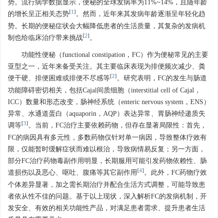
势。流行病学数据显示，便秘的全球发病率为11%~14%，且随年龄
[
1
]
的增长呈正相关态势
。然而，近年来其发病年龄逐渐呈年轻化趋
势。长期的便秘症状会大幅降低患者的生活质量，其复杂的发病机
[
2
]
制也给临床治疗带来挑战
。
功能性便秘（functional constipation，FC）作为便秘常见的主要
亚型之一，近年来备受关注。其主要临床表现为排便频次减少、粪
[
2
]
便干硬、排便困难或排便不尽感等
。研究表明，FC的发生与肠道
功能障碍密切相关，包括Cajal间质细胞（interstitial cell of Cajal，
ICC）数量和形态改变，肠神经系统（enteric nervous system，ENS）
异常、水通道蛋白（aquaporin，AQP）表达异常、胃肠神经递质失
[
3
]
调等
。当前，FC治疗主要依赖药物，但存在显著局限性：首先，
FC的病因具有多元性，多数药物仅针对单一病因，导致整体疗效有
限，仅能暂时缓解症状而难以根治，导致病情易反复；另一方面，
部分FC治疗药物毒副作用明显，长期服用可能引发药物依赖性、肠
[
4
]
道损伤以及恶心、呕吐、腹痛等其它副作用
。此外，FC药物疗效
个体差异显著，加之需长期治疗并配合生活方式调整，可能导致患
者依从性不佳的问题。基于以上现状，深入解析FC的发病机制，开
发安全、有效的相关功能性产品，对满足患者需求、提升患者生活