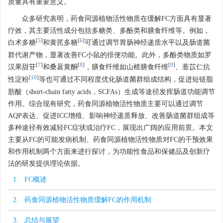
质量具有重要意义。
众多研究表明，药食同源植物活性物质在缓解FC方面具有显著
疗效，其主要活性成分包括多糖类、多酚类和膳食纤维等。例如，
[
5
]
[
6
]
白术多糖
和黄芪多糖
可通过调节胃肠神经递质水平以及肠道菌
群代谢产物，显著改善FC小鼠的排便功能。此外，多酚类物质如罗
[
7
]
[
8
]
[
9
]
汉果甜苷
和桑葚黄酮
，膳食纤维如山楂膳食纤维
、薏苡仁抗
[
10
]
性淀粉
等也可通过不同程度优化肠道菌群组成结构，促进短链脂
肪酸（short-chain fatty acids，SCFAs）生成等途径发挥肠道功能调节
作用。综合现有研究，药食同源植物活性物质主要可以通过调节
AQP表达、促进ICC增殖、影响神经递质释放、改善肠道菌群组成等
多种途径有效减轻FC症状或治疗FC，展现出广阔的应用前景。本文
主要从FC的可能发病机制、药食同源植物活性物质对FC的干预效果
和作用机制两个方面来进行探讨，为功能性食品和保健品及创新疗
法的研发提供理论依据。
1. FC概述
2. 药食同源植物活性物质缓解FC的作用机制
3. 总结与展望