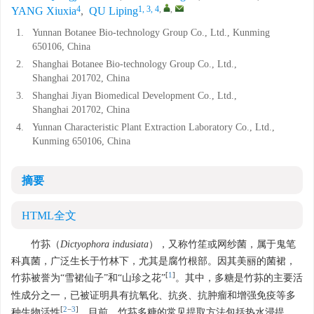
4
1, 3, 4
,
,
YANG Xiuxia
,
QU Liping
1.
Yunnan Botanee Bio-technology Group Co., Ltd., Kunming
650106, China
2.
Shanghai Botanee Bio-technology Group Co., Ltd.,
Shanghai 201702, China
3.
Shanghai Jiyan Biomedical Development Co., Ltd.,
Shanghai 201702, China
4.
Yunnan Characteristic Plant Extraction Laboratory Co., Ltd.,
Kunming 650106, China
摘要
HTML全文
竹荪（
Dictyophora indusiata
），又称竹笙或网纱菌，属于鬼笔
科真菌，广泛生长于竹林下，尤其是腐竹根部。因其美丽的菌裙，
[
1
]
竹荪被誉为“雪裙仙子”和“山珍之花”
。其中，多糖是竹荪的主要活
性成分之一，已被证明具有抗氧化、抗炎、抗肿瘤和增强免疫等多
[
2
−
3
]
种生物活性
。目前，竹荪多糖的常见提取方法包括热水浸提、