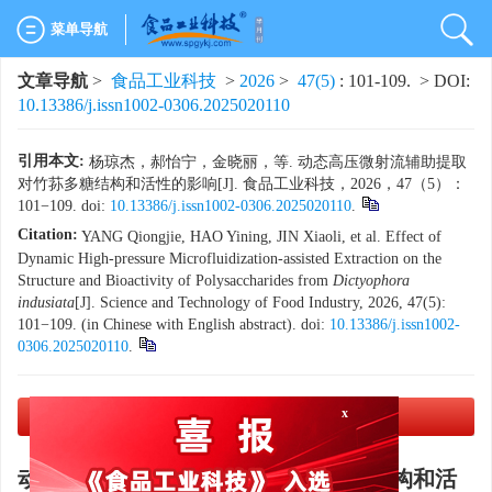
菜单导航
文章导航
>
食品工业科技
>
2026
>
47(5)
: 101-109.
> DOI:
10.13386/j.issn1002-0306.2025020110
引用本文:
杨琼杰，郝怡宁，金晓丽，等. 动态高压微射流辅助提取
对竹荪多糖结构和活性的影响[J]. 食品工业科技，2026，47（5）：
101−109. doi:
10.13386/j.issn1002-0306.2025020110
.
Citation:
YANG Qiongjie, HAO Yining, JIN Xiaoli, et al. Effect of
Dynamic High-pressure Microfluidization-assisted Extraction on the
Structure and Bioactivity of Polysaccharides from
Dictyophora
indusiata
[J]. Science and Technology of Food Industry, 2026, 47(5):
101−109. (in Chinese with English abstract). doi:
10.13386/j.issn1002-
0306.2025020110
.
PDF下载
(1439 KB)
x
动态高压微射流辅助提取对竹荪多糖结构和活