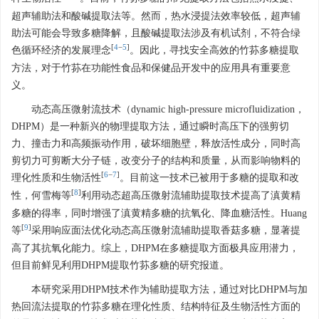
超声辅助法和酸碱提取法等。然而，热水浸提法效率较低，超声辅
助法可能会导致多糖降解，且酸碱提取法涉及有机试剂，不符合绿
[
4
−
5
]
色循环经济的发展理念
。因此，寻找安全高效的竹荪多糖提取
方法，对于竹荪在功能性食品和保健品开发中的应用具有重要意
义。
动态高压微射流技术（dynamic high-pressure microfluidization，
DHPM）是一种新兴的物理提取方法，通过瞬时高压下的强剪切
力、撞击力和高频振动作用，破坏细胞壁，释放活性成分，同时高
剪切力可剪断大分子链，改变分子的结构和质量，从而影响物料的
[
6
−
7
]
理化性质和生物活性
。目前这一技术已被用于多糖的提取和改
[
8
]
性，何雪梅等
利用动态超高压微射流辅助提取技术提高了滇黄精
多糖的得率，同时增强了滇黄精多糖的抗氧化、降血糖活性。Huang
[
9
]
等
采用响应面法优化动态高压微射流辅助提取香菇多糖，显著提
高了其抗氧化能力。综上，DHPM在多糖提取方面极具应用潜力，
但目前鲜见利用DHPM提取竹荪多糖的研究报道。
本研究采用DHPM技术作为辅助提取方法，通过对比DHPM与加
热回流法提取的竹荪多糖在理化性质、结构特征及生物活性方面的