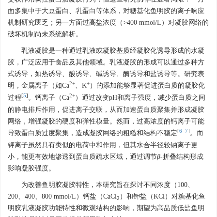
面多集中于大豆蛋白、乳蛋白等体系，对糖基化鱼明胶的离子响应
机制研究匮乏；另一方面过高盐浓度（>400 mmol/L）对凝胶网络的
破坏机制尚未系统解析。
乳液凝胶是一种通过乳液或凝胶基质经凝胶化诱导形成的水凝
胶，广泛应用于食品及其他领域。乳液凝胶的形成可以通过多种方
式诱导，如热诱导、酸诱导、碱诱导、酶诱导和盐诱导等。研究表
2+
+
明，金属离子（如Ca
、K
）的添加能够显著促进蛋白质的凝胶化
[
5
]
2+
过程
。钙离子（Ca
）通过改变pH和离子强度，减少蛋白质之间
的静电排斥作用，促进离子交联，从而加速蛋白质聚集并形成凝胶
网络，增强凝胶的硬度和弹性模量。然而，过高浓度的钙离子可能
[
6
−
7
]
导致蛋白质过度聚集，造成凝胶网络的粗糙和结构不稳定
。而
钾离子虽然具有类似的电荷中和作用，但其水合半径较钠离子更
小，能更有效地渗透到蛋白质疏水区域，通过调节
β
-折叠结构形成
影响凝胶强度。
为改善鱼明胶凝胶特性，本研究旨在探讨不同浓度（100、
200、400、800 mmol/L）钙盐（CaCl
）和钾盐（KCl）对糖基化鱼
2
明胶乳液凝胶功能特性和微观结构的影响，期望为高品质低盐鱼明