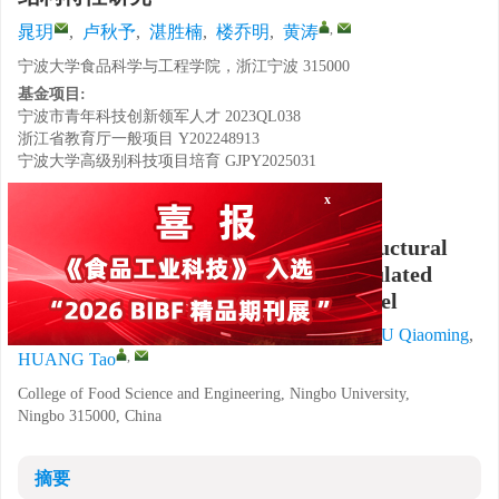
,
晁玥
,
卢秋予
,
湛胜楠
,
楼乔明
,
黄涛
宁波大学食品科学与工程学院，浙江宁波 315000
基金项目:
宁波市青年科技创新领军人才
2023QL038
浙江省教育厅一般项目
Y202248913
宁波大学高级别科技项目培育
GJPY2025031
x
详细信息
Research on the Performance and Structural
Characteristics of Metal Salt Ion-regulated
Sugar-based Fish Gelatin Emulsion Gel
CHAO Yue
,
LU Qiuyu
,
ZHAN Shengnan
,
LOU Qiaoming
,
,
HUANG Tao
College of Food Science and Engineering, Ningbo University,
Ningbo 315000, China
摘要