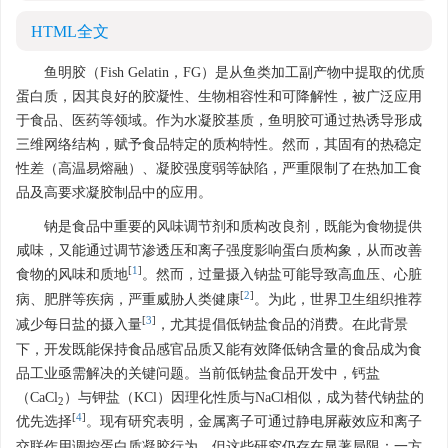
HTML全文
鱼明胶（Fish Gelatin，FG）是从鱼类加工副产物中提取的优质
蛋白质，因其良好的胶凝性、生物相容性和可降解性，被广泛应用
于食品、医药等领域。作为水凝胶基质，鱼明胶可通过热诱导形成
三维网络结构，赋予食品特定的质构特性。然而，其固有的热稳定
性差（高温易熔融）、凝胶强度弱等缺陷，严重限制了在热加工食
品及高要求凝胶制品中的应用。
钠是食品中重要的风味调节剂和质构改良剂，既能为食物提供
咸味，又能通过调节渗透压和离子强度影响蛋白质构象，从而改善
[
1
]
食物的风味和质地
。然而，过量摄入钠盐可能导致高血压、心脏
[
2
]
病、肥胖等疾病，严重威胁人类健康
。为此，世界卫生组织推荐
[
3
]
减少每日盐的摄入量
，尤其提倡低钠盐食品的消费。在此背景
下，开发既能保持食品感官品质又能有效降低钠含量的食品成为食
品工业亟需解决的关键问题。当前低钠盐食品开发中，钙盐
（CaCl
）与钾盐（KCl）因理化性质与NaCl相似，成为替代钠盐的
2
[
4
]
优先选择
。现有研究表明，金属离子可通过静电屏蔽效应和离子
交联作用调控蛋白质凝胶行为，但这些研究仍存在显著局限：一方