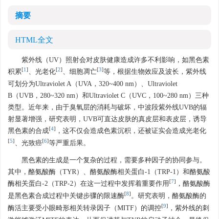
摘要
HTML全文
紫外线（UV）照射会对皮肤健康造成许多不利影响，如黑色素
[
1
]
[
2
]
[
3
]
积累
、光老化
、细胞凋亡
等，根据生物效应及波长，紫外线
可划分为Ultraviolet A（UVA，320~400 nm）、Ultraviolet
B（UVB，280~320 nm）和Ultraviolet C（UVC，100~280 nm）三种
类型。近年来，由于臭氧层的消耗与破坏，中波段紫外线UVB的辐
射显著增强，研究表明，UVB可直达皮肤的真皮层和表皮层，诱导
[
4
]
黑色素的合成
，这不仅会造成色素沉积，还被证实会造成光老化
[
5
]
[
6
]
、光致癌
等严重后果。
黑色素的生成是一个复杂的过程，需要多种因子的协同参与。
其中，酪氨酸酶（TYR）、酪氨酸酶相关蛋白-1（TRP-1）和酪氨酸
[
7
]
酶相关蛋白-2（TRP-2）在这一过程中发挥着重要作用
，酪氨酸酶
[
8
]
是黑色素合成过程中关键步骤的限速酶
。研究表明，酪氨酸酶的
[
9
]
酶活主要受小眼畸形相关转录因子（MITF）的调控
，紫外线的刺