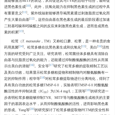
激能够激活MITF的表达，从而促进其与TYR的启动子结合，最终促
[
10
]
进黑色素生成
。此外，抗氧化能力在抑制黑色素生成的过程中具
[
11
]
有重要意义
。紫外线辐射能够诱导褐黑素通过刺激脂质过氧化而
[
12
]
产生大量自由基
，这些自由基在黑色素生成的最后阶段通过加速
二羟基吲哚和吲哚醌之间的反应来刺激黑色素生成，进而造成黑色
[
13
]
素的积累
。
松茸（
T. matsutake
，TM）又称松口蘑、松蕈，是一种名贵的食
[
14
]
[
15
]
[
16
]
药用真菌
。松茸多糖在抗黑色素生成和抗氧化
、美白
活性
方面的研究受到广泛关注。研究表明，松茸菌丝体多糖具有清除自
由基与抗脂质过氧化的能力，还能通过抑制酪氨酸酶的活性从而展
[
16
]
[
17
]
示出美白的潜能
。安全等
研究了松茸多糖的提取精制工艺以
及美白功效，结果显示松茸多糖粗提物和精制物均对酪氨酸酶有一
[
18
]
定的抑制作用；程华等
对松茸多糖提取物进行分离纯化，得到了
具有美白功效的松茸多糖TMSP-6Ⅱ，实验表明TMSP-6Ⅱ对酪氨酸
[
19
]
酶活性的半抑制浓度（IC
）为136.4 mg/L；王琪等
的研究进一
50
步表明松茸多糖能够抑制TYR、MITF等与酪氨酸酶生成相关的主要
因子的基因表达水平，从而抑制酪氨酸酶的活性，进而影响黑色素
[
20
]
的形成。Yang等
的研究探讨了松茸多糖提取物PETM的安全性和