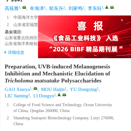
1
,
1
2
2
1
,
,
高筱雅
,
牟海津
,
郁东兴
,
刘家鸣
,
李东钰
1.
中国海洋大学食品科学与工程学院，山东青岛 266000
2.
山东省宏福慧科技有限公司，山东临沂 276000
x
基金项目:
山东省重点扶持区域引进急需紧缺人才项目
山东省海洋养殖创新创业共同体
详细信息
Preparation, UVB-induced Melanogenesis
Inhibition and Mechanistic Elucidation of
Tricholoma matsutake
Polysaccharides
1
,
1
2
GAO Xiaoya
,
MOU Haijin
,
YU Dongxing
,
2
1
,
,
LIU Jiaming
,
LI Dongyu
1.
College of Food Science and Technology, Ocean University
of China, Qingdao 266000, China
2.
Shandong Searsport Biotechnology Company, Linyi 276000,
China