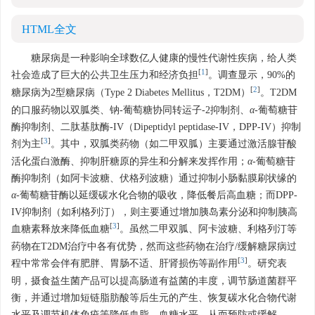
HTML全文
糖尿病是一种影响全球数亿人健康的慢性代谢性疾病，给人类
[
1
]
社会造成了巨大的公共卫生压力和经济负担
。调查显示，90%的
[
2
]
糖尿病为2型糖尿病（Type 2 Diabetes Mellitus，T2DM）
。T2DM
的口服药物以双胍类、钠-葡萄糖协同转运子-2抑制剂、
α
-葡萄糖苷
酶抑制剂、二肽基肽酶-IV（Dipeptidyl peptidase-IV，DPP-IV）抑制
[
3
]
剂为主
。其中，双胍类药物（如二甲双胍）主要通过激活腺苷酸
活化蛋白激酶、抑制肝糖原的异生和分解来发挥作用；
α
-葡萄糖苷
酶抑制剂（如阿卡波糖、伏格列波糖）通过抑制小肠黏膜刷状缘的
α
-葡萄糖苷酶以延缓碳水化合物的吸收，降低餐后高血糖；而DPP-
IV抑制剂（如利格列汀），则主要通过增加胰岛素分泌和抑制胰高
[
3
]
血糖素释放来降低血糖
。虽然二甲双胍、阿卡波糖、利格列汀等
药物在T2DM治疗中各有优势，然而这些药物在治疗/缓解糖尿病过
[
3
]
程中常常会伴有肥胖、胃肠不适、肝肾损伤等副作用
。研究表
明，摄食益生菌产品可以提高肠道有益菌的丰度，调节肠道菌群平
衡，并通过增加短链脂肪酸等后生元的产生、恢复碳水化合物代谢
水平及调节机体免疫等降低血脂、血糖水平，从而预防或缓解