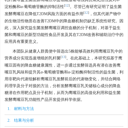
[
12
]
淀粉酶和
α
-葡萄糖苷酶的抑制活性
。尽管已有研究证明了益生菌
[
12
]
发酵鹰嘴豆在降低T2DM风险方面的有益作用
，但其代谢产物中
的生物活性物质在改善T2DM中的降血糖机制仍缺乏系统性研究。因
此，深入探究益生菌发酵鹰嘴豆调控血糖的分子机制，对基于益生
菌和鹰嘴豆的新型功能性食品开发及其在T2DM改善和辅助治疗中的
应用具有重要意义。
本团队从健康人群粪便中筛选出5株能够高效利用鹰嘴豆乳中的
[
13
]
营养成分实现迅速增殖的乳杆菌
。在此基础上，本研究拟基于鹰
嘴豆固有的降血糖健康属性，进一步通过发酵筛选具有潜在改善鹰
嘴豆乳风味和提升其
α
-葡萄糖苷酶和
α
-淀粉酶抑制活性的益生菌，利
用非靶向代谢组解析鹰嘴豆乳发酵前后的代谢物变化，并结合网络
药理学及分子对接的方法，分析发酵鹰嘴豆乳关键核心成分的降血
糖潜在作用靶点及分子机制，从而为鹰嘴豆的高值化利用和益生菌
发酵鹰嘴豆乳功能性产品开发提供科学依据。
1. 材料与方法
2. 结果与分析