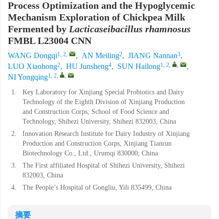
Process Optimization and the Hypoglycemic
Mechanism Exploration of Chickpea Milk
Fermented by
Lacticaseibacillus rhamnosus
FMBL L23004 CNN
1, 2
,
2
3
WANG Dongqi
,
AN Meiling
,
JIANG Nannan
,
2
4
1, 2
,
,
LUO Xiaohong
,
HU Junsheng
,
SUN Hailong
,
1, 2
,
,
NI Yongqing
1.
Key Laboratory for Xinjiang Special Probiotics and Dairy
Technology of the Eighth Division of Xinjiang Production
and Construction Corps, School of Food Science and
Technology, Shihezi University, Shihezi 832003, China
2.
Innovation Research Institute for Dairy Industry of Xinjiang
Production and Construction Corps, Xinjiang Tianrun
Biotechnology Co., Ltd., Urumqi 830000, China
3.
The First affiliated Hospital of Shihezi University, Shihezi
832003, China
4.
The People’s Hospital of Gongliu, Yili 835499, China
摘要