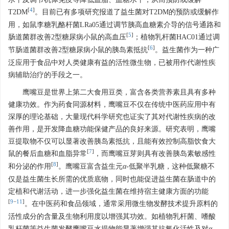
[
4
]
T2DM
。目前已有多项研究报道了益生菌对T2DM的预防或缓解作
用，如鼠李糖乳酪杆菌LRa05通过调节胰高血糖素介导的信号通路和
[
5
]
肠道菌群改善2型糖尿病小鼠的高血压
；植物乳杆菌HAC01通过调
[
6
]
节肠道菌群改善2型糖尿病小鼠的胰岛素抵抗
。益生菌作为一种广
泛应用于食品中对人类健康有益的活性微生物，已被用作代谢性疾
病辅助治疗的手段之一。
鹰嘴豆是世界上第二大食用豆类，富含各类营养素且具有多种
健康功效。作为药食同源材料，鹰嘴豆不仅在传统中医药应用中有
深厚的理论基础，大量现代科学研究也证实了其对代谢性疾病的改
善作用，是开发降血糖功能保健产品的良好来源。研究表明，鹰嘴
豆提取物不仅可以显著改善胰岛素抵抗，且能有效控制高脂饮食大
[
7
]
鼠的餐后血糖和血脂异常
，而鹰嘴豆芽则具有改善胰岛素敏感性
[
8
]
和分泌的作用
。鹰嘴豆富含益生元
α
-低聚半乳糖，这种低聚糖不
仅是益生菌生长所需的优质底物，同时也能促进益生菌在肠道中的
定植和代谢活动，进一步强化益生菌在维持宿主健康方面的功能
[
9
−
11
]
。在中医药和食品领域，通常采用微生物发酵技术提升原料的
活性成分的含量及生物利用度以增强其功效。如植物乳杆菌、嗜酸
乳杆菌等益生菌发酵鹰嘴豆水提物能显著增强其抗氧化活性及对
α
-