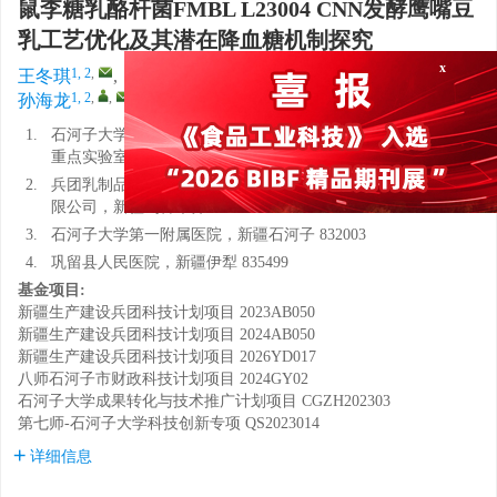
鼠李糖乳酪杆菌FMBL L23004 CNN发酵鹰嘴豆
乳工艺优化及其潜在降血糖机制探究
1, 2
,
2
3
2
4
王冬琪
,
安美玲
,
蒋楠楠
,
罗晓红
,
胡军胜
,
x
1, 2
,
,
1, 2
,
,
孙海龙
,
倪永清
1.
石河子大学食品学院，新疆特色益生菌与乳品技术八师
重点实验室，新疆石河子 832003
2.
兵团乳制品产业创新研究院，新疆天润生物科技股份有
限公司，新疆乌鲁木齐 830000
3.
石河子大学第一附属医院，新疆石河子 832003
4.
巩留县人民医院，新疆伊犁 835499
基金项目:
新疆生产建设兵团科技计划项目
2023AB050
新疆生产建设兵团科技计划项目
2024AB050
新疆生产建设兵团科技计划项目
2026YD017
八师石河子市财政科技计划项目
2024GY02
石河子大学成果转化与技术推广计划项目
CGZH202303
第七师-石河子大学科技创新专项
QS2023014
详细信息