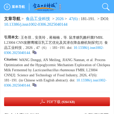
菜单导航
文章导航
>
食品工业科技
>
2026
>
47(6)
: 181-191.
> DOI:
10.13386/j.issn1002-0306.2025040144
引用本文:
王冬琪，安美玲，蒋楠楠，等. 鼠李糖乳酪杆菌FMBL
L23004 CNN发酵鹰嘴豆乳工艺优化及其潜在降血糖机制探究[J]. 食
品工业科技，2026，47（6）：181−191. doi:
10.13386/j.issn1002-
0306.2025040144
.
Citation:
WANG Dongqi, AN Meiling, JIANG Nannan, et al. Process
Optimization and the Hypoglycemic Mechanism Exploration of Chickpea
Milk Fermented by
Lacticaseibacillus rhamnosus
FMBL L23004
CNN[J]. Science and Technology of Food Industry, 2026, 47(6):
181−191. (in Chinese with English abstract). doi:
10.13386/j.issn1002-
0306.2025040144
.
PDF下载
(9264 KB)