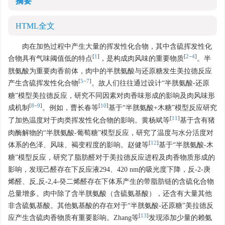
摘要
HTML全文
肉在加热过程中产生大量的挥发性化合物，其中含硫挥发性化
[
1
]
[
2
−
4
]
合物具有气味阈值低的特点
，是构成肉风味的重要物质
。半
胱氨酸为重要肉香前体，肉中的半胱氨酸与还原糖发生美拉德反应
[
5
−
7
]
产生含硫挥发性化合物
。故人们往往通过设计“半胱氨酸-还原
糖”模型美拉德反应，研究不同因素对肉香味形成的影响及肉风味形
[
8
−
9
]
[
10
]
成机制
。例如，曹长春等
基于“半胱氨酸+木糖”模型反应研究
[
11
]
了加热温度对于肉类挥发性化合物的影响。黄杨斌等
基于含有猪
肉酶解物的“半胱氨酸-葡萄糖”模型反应，研究了温度与水分活度对
[
12
]
体系的色泽、风味、褐变程度的影响。赵健等
基于“半胱氨酸-木
糖”模型反应，研究了脂肪醛对于美拉德反应进程及肉香物质形成的
影响，发现己醛存在下反应液294、420 nm的吸光度下降，反-2-庚
烯醛、反,反-2,4-癸二烯醛存在下体系产生的带脂肪链的含硫化合物
总量增多。肉中除了含半胱氨酸（含硫氨基酸），还含有大量其他
非含硫氨基酸。其他氨基酸的存在对于“半胱氨酸-还原糖”美拉德反
[
13
]
应产生含硫肉香物质有重要影响。Zhang等
发现添加少量的赖氨