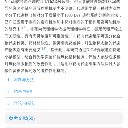
NF-
κ
B信号通路调控Th1/Th2免疫应答。但人参酸性多糖对D-Gal诱
导的衰老小鼠的调节作用机制尚不明确。代谢组学是一种对内源性
小分子代谢物（相对分子质量小于1000 Da）进行系统分析的方法，
已广泛应用于疾病的发病机制和中药对疾病的干预作用及可能机制
[
17
]
的研究中
。非靶向代谢组学依据代谢组学特征，鉴定代谢产物之
间关联性，具有高灵敏度和可重复性。非靶向代谢组学可区分化合
物代谢种类、药材相似性、聚类情况及差异，对生物标志物的代谢
[
18
]
产物识别有重要意义
。基于此，本研究通过D-Gal诱导建立衰老
小鼠模型，结合行为学实验和抗氧化指标检测，评价人参酸性多糖
对氧化应激损伤的改善作用，并运用非靶向代谢组学方法探讨人参
酸性多糖发挥药效的潜在作用机制。
1. 材料与方法
2. 结果与分析
3. 讨论与结论
参考文献
(50)