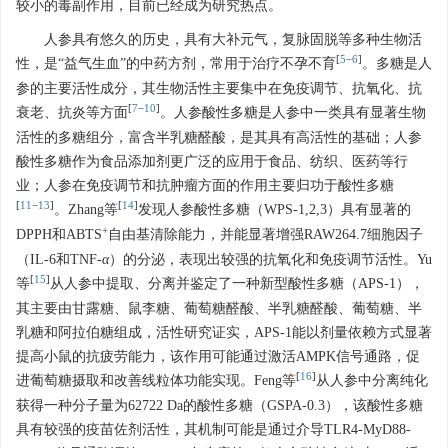
较小的毒副作用，目前已经成为研究热点。
人参具有悠久的历史，具有大补元气，复脉固脱等多种生物活
[
5
−
6
]
性，是“益气生血”的中药方剂，常用于治疗不孕不育
。多糖是人
参的主要活性成分，其生物活性主要集中在免疫调节、抗氧化、抗
[
7
−
10
]
衰老、抗炎等方面
。人参酸性多糖是人参中一类具有显著生物
活性的多糖组分，富含半乳糖醛酸，是其具有高活性的基础；人参
酸性多糖作为食品添加剂更广泛的应用于食品、纺织、医药等行
业；人参在免疫调节和抗肿瘤方面的作用主要归功于酸性多糖
[
11
−
13
]
[
14
]
。Zhang等
发现人参酸性多糖（WPS-1,2,3）具有显著的
+
DPPH和ABTS
自由基清除能力，并能显著增强RAW264.7细胞因子
（IL-6和TNF-
α
）的分泌，表现出较强的抗氧化和免疫调节活性。Yu
[
15
]
等
从人参中提取、分离并鉴定了一种新型酸性多糖（APS-1），
其主要由甘露糖、鼠李糖、葡萄糖醛酸、半乳糖醛酸、葡萄糖、半
乳糖和阿拉伯糖组成，活性研究证实，APS-1能以剂量依赖方式显著
提高小鼠的抗疲劳能力，该作用可能通过激活AMPK信号通路，促
[
16
]
进葡萄糖摄取和改善线粒体功能实现。Feng等
从人参中分离纯化
获得一种分子量为62722 Da的酸性多糖（GSPA-0.3），该酸性多糖
具有较强的疫苗佐剂活性，其机制可能是通过介导TLR4-MyD88-