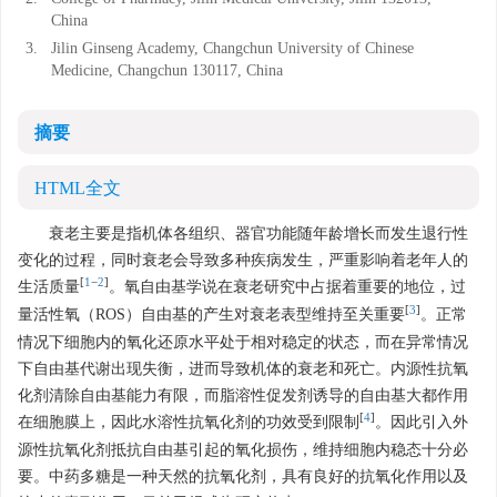
China
3.
Jilin Ginseng Academy, Changchun University of Chinese
Medicine, Changchun 130117, China
摘要
HTML全文
衰老主要是指机体各组织、器官功能随年龄增长而发生退行性
变化的过程，同时衰老会导致多种疾病发生，严重影响着老年人的
[
1
−
2
]
生活质量
。氧自由基学说在衰老研究中占据着重要的地位，过
[
3
]
量活性氧（ROS）自由基的产生对衰老表型维持至关重要
。正常
情况下细胞内的氧化还原水平处于相对稳定的状态，而在异常情况
下自由基代谢出现失衡，进而导致机体的衰老和死亡。内源性抗氧
化剂清除自由基能力有限，而脂溶性促发剂诱导的自由基大都作用
[
4
]
在细胞膜上，因此水溶性抗氧化剂的功效受到限制
。因此引入外
源性抗氧化剂抵抗自由基引起的氧化损伤，维持细胞内稳态十分必
要。中药多糖是一种天然的抗氧化剂，具有良好的抗氧化作用以及