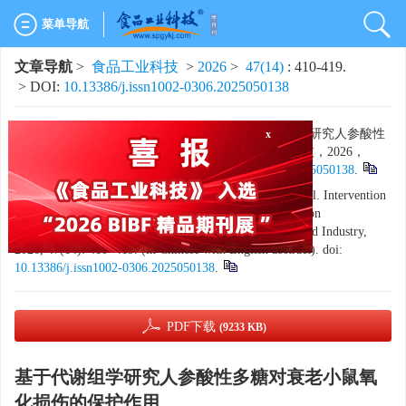
菜单导航
文章导航
>
食品工业科技
>
2026
>
47(14)
: 410-419.
> DOI:
10.13386/j.issn1002-0306.2025050138
x
引用本文:
高洪静，许梦然，赵冉，等. 基于代谢组学研究人参酸性
多糖对衰老小鼠氧化损伤的保护作用[J]. 食品工业科技，2026，
47（14）：410−419. doi:
10.13386/j.issn1002-0306.2025050138
.
Citation:
GAO Hongjing, XU Mengran, ZHAO Ran, et al. Intervention
of Ginseng Acidic Polysaccharides on Aging Mice Based on
Metabolomics Method[J]. Science and Technology of Food Industry,
2026, 47(14): 410−419. (in Chinese with English abstract). doi:
10.13386/j.issn1002-0306.2025050138
.
PDF下载
(9233 KB)
基于代谢组学研究人参酸性多糖对衰老小鼠氧
化损伤的保护作用