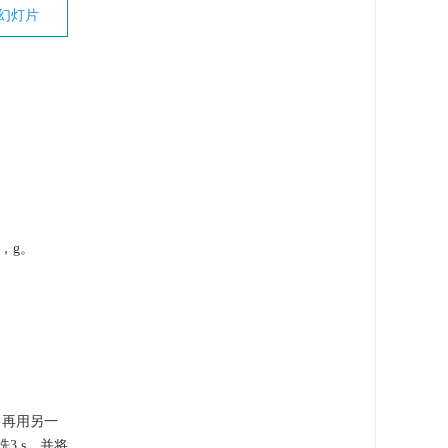
幻灯片
，g。
，再用另一
3 s，并将