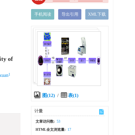
手机阅读
导出引用
XML下载
ty of
1
xuan
图(12)
/
表(1)
计量
文章访问数:
53
HTML全文浏览量:
17