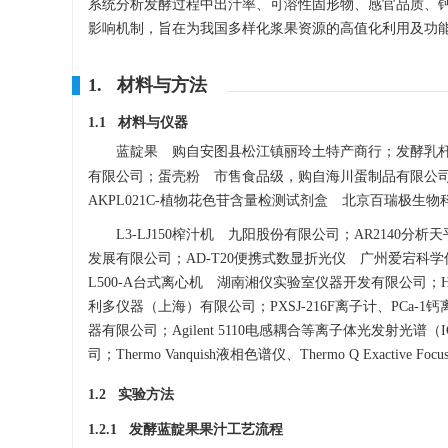
系统分析发酵过程中出汁率、可溶性固形物、感官品质、
影响机制，旨在为我国多样化浆果资源的高值化利用及功
1. 材料与方法
1.1 材料与仪器
蓝靛果 购自安图县松江镇丽玲土特产商行；发酵乳杆
有限公司；蛋壳粉 市售食品级，购自海川蛋制品有限公司；ADS
AKPL021C-植物花色苷含量检测试剂盒 北京百瑞极生
L3-LJ150榨汁机 九阳股份有限公司；AR2140分析
发展有限公司；AD-T20便携式数显折光仪 广州爱宕科
L500-A台式离心机 湖南湘仪实验室仪器开发有限公司；
利多仪器（上海）有限公司；PXSJ-216F离子计、PCa
器有限公司；Agilent 5110电感耦合等离子体光发射光
司；Thermo Vanquish液相色谱仪、Thermo Q Exacti
1.2 实验方法
1.2.1 发酵蓝靛果果汁工艺流程