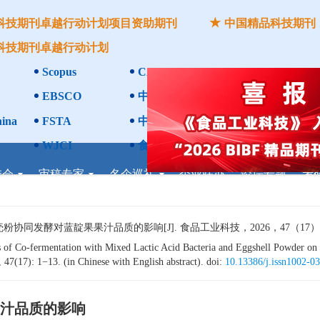
科技期刊卓越行动计划项目资助期刊
中国精品科技期刊
科技期刊卓越行动计划
Scopus
CAB Abstracts
Global Heal
+
EBSCO
中国核心学术期刊RCCSE A
x
ina
FSTA
中国农林核心期刊
WJCI
食品科学与工程领域高质量科技期刊
委会
审稿专家
名企巡礼
企业联办
论坛专题
考
发酵对蓝靛果果汁品质的影响[J]. 食品工业科技，2026，47（17）：1−1
 of Co-fermentation with Mixed Lactic Acid Bacteria and Eggshell Powder on 
 47(17): 1−13. (in Chinese with English abstract). doi:
10.13386/j.issn1002-0
汁品质的影响