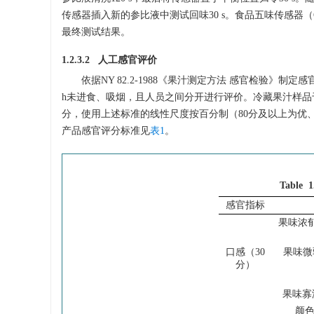
传感器插入新的参比液中测试回味30 s。食品五味传感器（C
最终测试结果。
1.2.3.2 人工感官评价
依据NY 82.2-1988《果汁测定方法 感官检验》
h未进食、吸烟，且人员之间分开进行评价。冷藏果汁样品
分，使用上述标准的线性尺度按百分制（80分及以上为优、60
产品感官评分标准见
表1
。
Table 1
感官指标
果味浓
口感（30
果味微
分）
果味寡
颜色