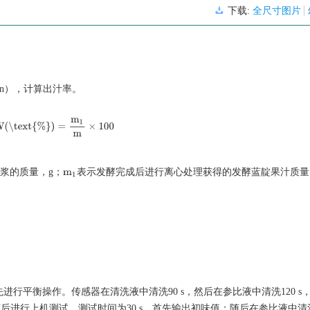
下载:
全尺寸图片
 min），计算出汁率。
W(\text{%})
=
m
1
m
×
100
浆的质量，g；
表示发酵完成后进行离心处理获得的发酵蓝靛果汁质量
m
1
先进行平衡操作。传感器在清洗液中清洗90 s，然后在参比液中清洗120 s
。随后进行上机测试，测试时间为30 s，首先输出初味值；随后在参比液中清洗