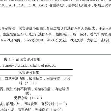
00、AE1、CA0、CT0、AAE）各测试4次，去掉第1次循环，取后三次
制定感官评定标准，感官评价小组由15名经过培训的感官评价人员组成，评定人
于室温恢复至25 ℃时进行感官评价，根据果汁口感、色泽、香气和质地
~79分为良、40~59分为中、20~39分为差、19分及以下为极差）进行
表 1
产品感官评分标准
.
Sensory evaluation criteria of product
感官评分标准
郁，口感丰满协调，酸甜适口，回味连绵，无涩
味（21~30）
弱，酸甜比例不协调，偏酸或偏甜，有微弱涩
味，
无邪杂味（11~20）
淡，酸甜失常，涩味较重，有邪杂味（1~10）
均匀协调，清亮透明，光泽良好（14~20）