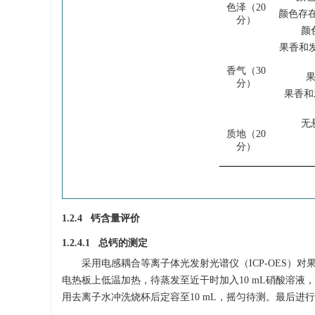
色泽（20
颜色存在
分）
颜
果香和
香气（30
果
分）
果香和
无
质地（20
分）
1.2.4 钙含量评价
1.2.4.1 总钙的测定
采用电感耦合等离子体光发射光谱仪（ICP-OES）
电热板上低温加热，待蒸发至近干时加入10 mL硝酸溶液
用去离子水冲洗烧杯后定容至10 mL，摇匀待测。最后进