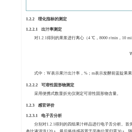
1.2.2 理化指标的测定
1.2.2.1 出汁率测定
对1.2.1得到的果浆进行离心（4 ℃，8000 r/min，10
式中：
表示果汁出汁率，%；m表示发酵前蓝靛果果
W
1.2.2.2 可溶性固形物测定
采用便携式数显折光仪测定可溶性固形物含量。
1.2.3 感官评价
1.2.3.1 电子舌分析
分别对1.2.1得到的四组果汁样品进行电子舌分析。首
参比液清洗120 s，最后将传感器置于平衡位置归零30 s