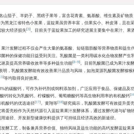
又名山茄子、羊奶子、黑瞎子果等，富含花青素、氨基酸、维生素及矿物质
作为黑龙江省特色小浆果，蓝靛果虽营养丰富，但果实小、种皮薄，且在
[
3
]
成较大经济损失
。目前关于蓝靛果加工的研究进展主要集中在果汁、果
。果汁发酵过程不仅会产生大量的氨基酸、短链脂肪酸等营养物质和益生
和菌种的保健功能日益受到关注。乳酸菌是一类利用碳水化合物发酵产生
[
8
−
9
]
代谢及提高营养吸收效率等多种益生功能
。目前乳酸菌已成为果汁发
表明，乳酸菌发酵能有效改善果汁品质与风味，如泡菜源乳酸菌发酵猕猴
13
]
等均取得良好效果。
3%的碳酸钙，可作为补钙剂或饲料添加剂，广泛应用于食品、保健品及
[
1
酸钙转化为乳酸钙、柠檬酸钙、葡萄糖酸钙等高生物利用率的有机酸钙
[
17
]
[
18
]
有机酸钙的优选途径
。黄翔等
研究揭示，乳酸菌发酵可有效提升蛋
究将蛋壳粉作为天然钙源引入蓝靛果果汁发酵体系，通过发酵代谢与矿物
利用途径、开发新型健康饮料提供了可持续且经济高效的新途径。
同发酵工艺，制备兼具营养价值、独特风味及益生功能的高钙发酵蓝靛果