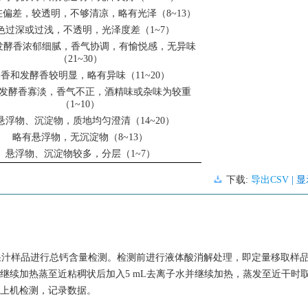
偏差，较透明，不够清凉，略有光泽（8~13）
色过深或过浅，不透明，光泽度差（1~7）
发酵香浓郁细腻，香气协调，有愉悦感，无异味
（21~30）
香和发酵香较明显，略有异味（11~20）
发酵香寡淡，香气不正，酒精味或杂味为较重
（1~10）
悬浮物、沉淀物，质地均匀澄清（14~20）
略有悬浮物，无沉淀物（8~13）
悬浮物、沉淀物较多，分层（1~7）
下载:
导出CSV
| 
对果汁样品进行总钙含量检测。检测前进行液体酸消解处理，即定量移取样品2
，继续加热蒸至近粘稠状后加入5 mL去离子水并继续加热，蒸发至近干时
行上机检测，记录数据。