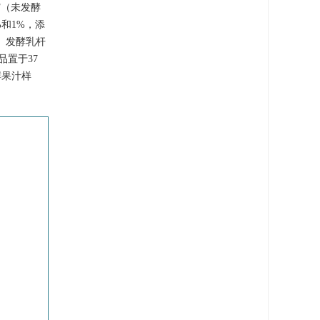
F（未发酵
%和1%，添
菌、发酵乳杆
品置于37
发酵果汁样