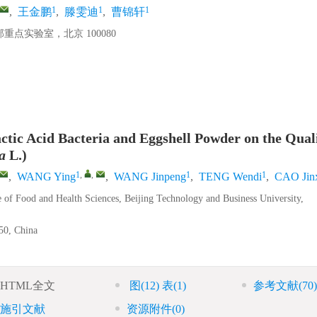
1
1
1
,
王金鹏
,
滕雯迪
,
曹锦轩
实验室，北京 100080
ctic Acid Bacteria and Eggshell Powder on the Quali
a
L.)
1
,
,
1
1
,
WANG Ying
,
WANG Jinpeng
,
TENG Wendi
,
CAO Jin
e of Food and Health Sciences, Beijing Technology and Business University,
50, China
HTML全文
图
(12)
表
(1)
参考文献
(70)
施引文献
资源附件
(0)