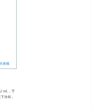
显示表格
 mL，于
取下冷却，