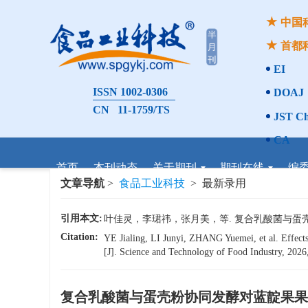
中国
首都
EI
ISSN 1002-0306
DOAJ
CN 11-1759/TS
JST Ch
CA
首页
本刊动态
关于期刊
期刊在线
编
文章导航
>
食品工业科技
> 最新录用
引用本文:
叶佳灵，李珺祎，张月美，等. 复合乳酸菌与蛋壳粉协同
Citation:
YE Jialing, LI Junyi, ZHANG Yuemei, et al. Effects
[J]. Science and Technology of Food Industry, 2026,
复合乳酸菌与蛋壳粉协同发酵对蓝靛果果