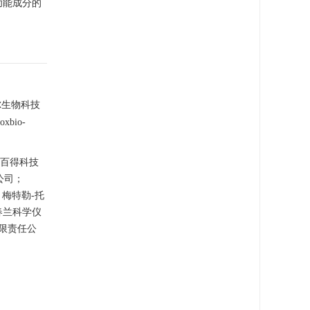
功能成分的
尔生物科技
bio-
普思百得科技
公司；
 梅特勒-托
春兰科学仪
有限责任公