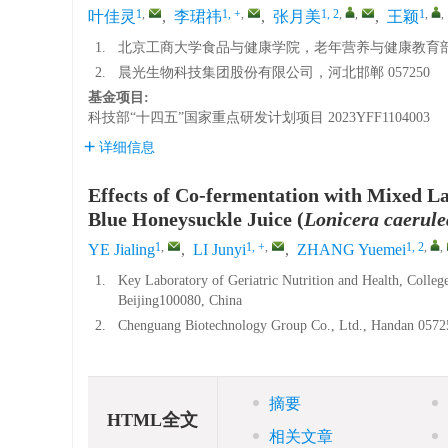
1
,
1, +
,
1, 2
,
,
1
,
,
叶佳灵
,
李珺祎
,
张月美
,
王颖
1.
北京工商大学食品与健康学院，老年营养与健康教育部重点
2.
晨光生物科技集团股份有限公司，河北邯郸 057250
基金项目:
科技部“十四五”国家重点研发计划项目
2023YFF1104003
详细信息
Effects of Co-fermentation with Mixed La
Blue Honeysuckle Juice (
Lonicera caerule
1
,
1, +
,
1, 2
,
,
YE Jialing
,
LI Junyi
,
ZHANG Yuemei
1.
Key Laboratory of Geriatric Nutrition and Health, Colleg
Beijing100080, China
2.
Chenguang Biotechnology Group Co., Ltd., Handan 0572
摘要
HTML全文
相关文章