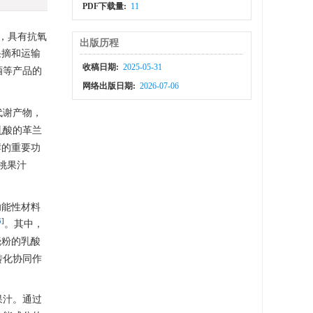
PDF下载量:
11
，具有抗氧
出版历程
采摘和运输
收稿日期:
2025-05-31
酒等产品的
网络出版日期:
2026-07-06
代谢产物，
乳酸的革兰
酵的重要功
桃果汁
功能性材料
6
]
。其中，
壳粉的乳酸
转化协同作
果汁。通过