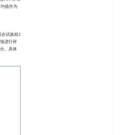
平均值作为
员在试验前2
四项进行评
打分。具体