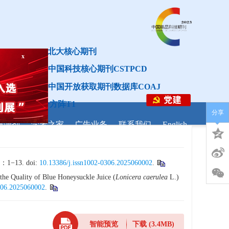
th
北大核心期刊
中国科技核心期刊CSTPCD
中国开放获取期刊数据库COAJ
分级目录第一方阵T1
分享
研调剂
学者之家
广告业务
联系我们
English
3. doi:
10.13386/j.issn1002-0306.2025060002
.
the Quality of Blue Honeysuckle Juice (
Lonicera caerulea
L.)
306.2025060002
.
智能预览
下载
(3.4MB)