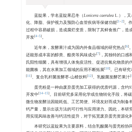
蓝靛果，学名蓝靛果忍冬（
Lonicera caerulea
L.），
[
1
−
2
]
化、降脂、保护视力及预防心血管疾病等保健功能
。
过程中容易破损，造成腐烂变质，限制了其鲜食推广，造
[
4
−
5
]
开发
。
[
6
]
近年来，发酵果汁成为国内外食品领域的研究热点
[
7
]
还能形成丰富的醇类、酯类等风味成分
，其独特的口感
氏阳性细菌，具有增强人体免疫活性、促进抗氧化物质的
[
10
]
能菌株，其在水果加工领域的应用不断拓展
。已有研究
[
11
]
[
12
]
[
、复合乳杆菌发酵枣-山楂饮料
、乳酸菌发酵芒果汁
蛋壳粉是一种由废弃蛋壳加工获得的优质钙源，含约9
[
14
−
15
]
开发中
。目前研究多采用化学或生物转化手段，将碳
微生物发酵法因能耗低、工艺简便、环境友好而成为制备
钙产量，显示出该方法的可行性与应用潜力。因此，本研
用实现风味改善与钙活性提升，对于拓宽废弃蛋壳资源化
本研究以蓝靛果为主要原料，结合乳酸菌与蛋壳粉协