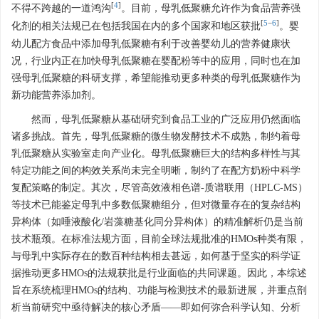
[
4
]
不得不跨越的一道鸿沟
。目前，母乳低聚糖允许作为食品营养强
[
5
−
6
]
化剂的相关法规已在包括我国在内的多个国家和地区获批
。婴
幼儿配方食品中添加母乳低聚糖有利于改善婴幼儿的营养健康状
况，行业内正在加快母乳低聚糖在婴配粉等中的应用，同时也在加
强母乳低聚糖的科研支撑，希望能推动更多种类的母乳低聚糖作为
新功能营养添加剂。
然而，母乳低聚糖从基础研究到食品工业的广泛应用仍然面临
诸多挑战。首先，母乳低聚糖的微生物发酵技术不成熟，制约着母
乳低聚糖从实验室走向产业化。母乳低聚糖巨大的结构多样性与其
特定功能之间的构效关系尚未完全明晰，制约了在配方奶粉中科学
复配策略的制定。其次，尽管高效液相色谱-质谱联用（HPLC-MS）
等技术已能鉴定母乳中多数低聚糖组分，但对微量存在的复杂结构
异构体（如唾液酸化/岩藻糖基化同分异构体）的精准解析仍是当前
技术瓶颈。在标准法规方面，目前全球法规批准的HMOs种类有限，
与母乳中实际存在的数百种结构相去甚远，如何基于坚实的科学证
据推动更多HMOs的法规获批是行业面临的共同课题。因此，本综述
旨在系统梳理HMOs的结构、功能与检测技术的最新进展，并重点剖
析当前研究中亟待解决的核心矛盾——即如何弥合科学认知、分析