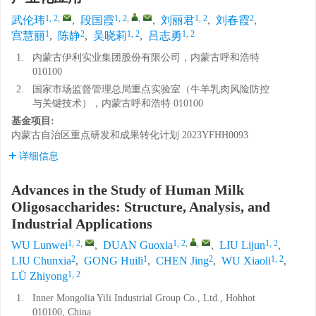
1, 2
,
1, 2
,
,
1, 2
2
武伦玮
,
段国霞
,
刘丽君
,
刘春霞
,
1
2
1, 2
1, 2
宫慧丽
,
陈静
,
吴晓莉
,
吕志勇
1.
内蒙古伊利实业集团股份有限公司，内蒙古呼和浩特
010100
2.
国家市场监督管理总局重点实验室（牛羊乳肉风险防控
与关键技术），内蒙古呼和浩特 010100
基金项目:
内蒙古自治区重点研发和成果转化计划
2023YFHH0093
详细信息
Advances in the Study of Human Milk
Oligosaccharides: Structure, Analysis, and
Industrial Applications
1, 2
,
1, 2
,
,
1, 2
WU Lunwei
,
DUAN Guoxia
,
LIU Lijun
,
2
1
2
1, 2
LIU Chunxia
,
GONG Huili
,
CHEN Jing
,
WU Xiaoli
,
1, 2
LÜ Zhiyong
1.
Inner Mongolia Yili Industrial Group Co., Ltd., Hohhot
010100, China