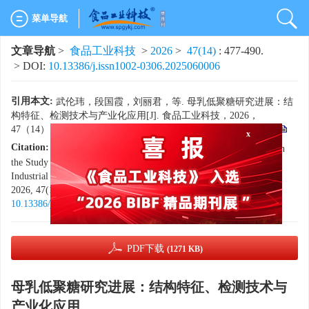
菜单导航
文章导航
>
食品工业科技
>
2026
>
47(14)
: 477-490.
> DOI:
10.13386/j.issn1002-0306.2025060006
引用本文:
武伦玮，段国霞，刘丽君，等. 母乳低聚糖研究进展：结
构特征、检测技术与产业化应用[J]. 食品工业科技，2026，
47（14）：477−490. doi:
10.13386/j.issn1002-0306.2025060006
.
Citation:
WU Lunwei, DUAN Guoxia, LIU Lijun, et al. Advances in
x
the Study of Human Milk Oligosaccharides: Structure, Analysis, and
Industrial Applications[J]. Science and Technology of Food Industry,
2026, 47(14): 477−490. (in Chinese with English abstract). doi:
10.13386/j.issn1002-0306.2025060006
.
PDF下载
(1271 KB)
母乳低聚糖研究进展：结构特征、检测技术与
产业化应用