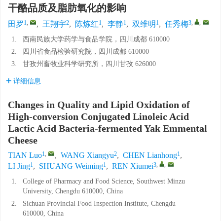
干酪品质及脂肪氧化的影响
1
,
2
1
1
1
3
,
,
田罗
,
王翔宇
,
陈炼红
,
李静
,
双维明
,
任秀梅
1.
西南民族大学药学与食品学院，四川成都 610000
2.
四川省食品检验研究院，四川成都 610000
3.
甘孜州畜牧业科学研究所，四川甘孜 626000
详细信息
Changes in Quality and Lipid Oxidation of
High-conversion Conjugated Linoleic Acid
Lactic Acid Bacteria-fermented Yak Emmental
Cheese
1
,
2
1
TIAN Luo
,
WANG Xiangyu
,
CHEN Lianhong
,
1
1
3
,
,
LI Jing
,
SHUANG Weiming
,
REN Xiumei
1.
College of Pharmacy and Food Science, Southwest Minzu
University, Chengdu 610000, China
2.
Sichuan Provincial Food Inspection Institute, Chengdu
610000, China