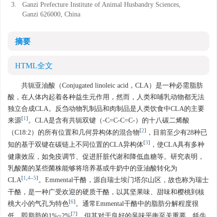
3.
Ganzi Prefecture Institute of Animal Husbandry Sciences,
Ganzi 626000, China
摘要
HTML全文
共轭亚油酸（Conjugated linoleic acid，CLA）是一种必需脂肪
酸，在人体内起着各种益生元作用，然而，人类和哺乳动物都无法
独立合成CLA。反刍动物乳制品和肉制品是人类饮食中CLA的主要
[
1
]
来源
。CLA是含有共轭双键（-C=C-C=C-）的十八碳二烯酸
[
2
]
（C18:2）的所有位置和几何异构体的混合物
，目前至少有28种已
[
3
]
知的基于双键在碳链上不同位置的CLA异构体
，使CLA具有多种
健康效应，如免疫调节、促进肝脏代谢和降低血糖等。研究表明，
乳酸菌的某些菌株能够将培养基或牛奶中的亚油酸转化为
[
1
,
4
–
5
]
CLA
。Emmental干酪，源自瑞士埃门塔尔山区，故也称为瑞士
干酪，是一种广受欢迎的硬质干酪，以其坚果味、甜味和樱桃到核
[
6
]
桃大小的气孔为特色
。通常Emmental干酪中的脂肪分解程度很
[
7
]
低，即脂肪的1%~2%
，但其对于良好的风味平衡至关重要。牦牛