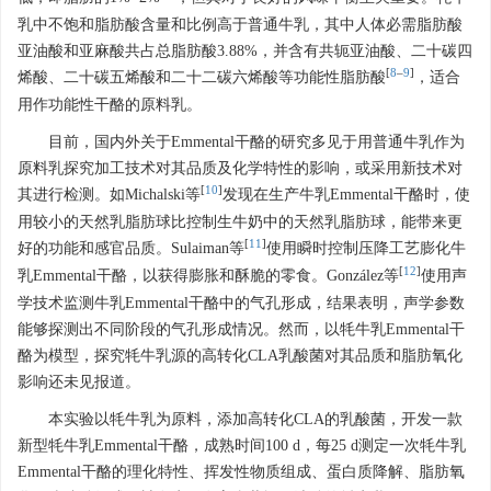
乳中不饱和脂肪酸含量和比例高于普通牛乳，其中人体必需脂肪酸
亚油酸和亚麻酸共占总脂肪酸3.88%，并含有共轭亚油酸、二十碳四
[
8
–
9
]
烯酸、二十碳五烯酸和二十二碳六烯酸等功能性脂肪酸
，适合
用作功能性干酪的原料乳。
目前，国内外关于Emmental干酪的研究多见于用普通牛乳作为
原料乳探究加工技术对其品质及化学特性的影响，或采用新技术对
[
10
]
其进行检测。如Michalski等
发现在生产牛乳Emmental干酪时，使
用较小的天然乳脂肪球比控制生牛奶中的天然乳脂肪球，能带来更
[
11
]
好的功能和感官品质。Sulaiman等
使用瞬时控制压降工艺膨化牛
[
12
]
乳Emmental干酪，以获得膨胀和酥脆的零食。González等
使用声
学技术监测牛乳Emmental干酪中的气孔形成，结果表明，声学参数
能够探测出不同阶段的气孔形成情况。然而，以牦牛乳Emmental干
酪为模型，探究牦牛乳源的高转化CLA乳酸菌对其品质和脂肪氧化
影响还未见报道。
本实验以牦牛乳为原料，添加高转化CLA的乳酸菌，开发一款
新型牦牛乳Emmental干酪，成熟时间100 d，每25 d测定一次牦牛乳
Emmental干酪的理化特性、挥发性物质组成、蛋白质降解、脂肪氧