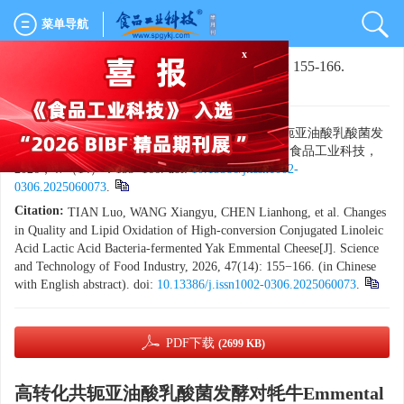
菜单导航
x
文章导航
>
食品工业科技
>
2026
>
47(14)
: 155-166.
> DOI:
10.13386/j.issn1002-0306.2025060073
引用本文:
田罗，王翔宇，陈炼红，等. 高转化共轭亚油酸乳酸菌发
酵对牦牛Emmental干酪品质及脂肪氧化的影响[J]. 食品工业科技，
2026，47（14）：155−166. doi:
10.13386/j.issn1002-
0306.2025060073
.
Citation:
TIAN Luo, WANG Xiangyu, CHEN Lianhong, et al. Changes
in Quality and Lipid Oxidation of High-conversion Conjugated Linoleic
Acid Lactic Acid Bacteria-fermented Yak Emmental Cheese[J]. Science
and Technology of Food Industry, 2026, 47(14): 155−166. (in Chinese
with English abstract). doi:
10.13386/j.issn1002-0306.2025060073
.
PDF下载
(2699 KB)
高转化共轭亚油酸乳酸菌发酵对牦牛Emmental