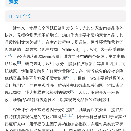
摘要
HTML全文
近年来，食品安全问题日益引发关注，尤其对家禽肉类品质的
快速、无损检测需求不断增长。鸡肉作为主要消费的家禽产品，其
[
1
]
品质控制尤为关键
。在生产过程中，受遗传、饲养环境和营养等
因素影响，鸡肉常出现白纹肉（White striping，WS）这一品质缺陷
[
2
−
4
]
。WS表现为肌肉表面沿肌纤维方向分布的白色条纹，主要由脂
[
5
]
肪组成
。研究表明，WS中水分、脂肪和胶原蛋白等含量增加，而
肌糖原、饱和脂肪酸和血红素含量降低，这些营养成分的改变会降
[
6
−
8
]
低感官品质并可能危及消费者健康
。目前，WS主要通过经验人
员目视判定，存在主观性强、准确性差和效率低等问题，难以满足
[
9
]
现代肉类工业大规模在线检测的需求
。因此，亟需开发一种高
效、准确的WS智能识别技术，以实现鸡肉品质的精准控制。
综合评价因子常通过因子分析提取，以融合相关变量、提取共
[
10
−
11
]
性特征并实现信息的简化和量化
。因子分析已被应用于果实成
熟度研究中，用于提取主因子并构建综合指数，实现对果实发育状
[
12
−
13
]