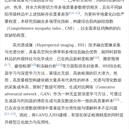
态的客观量化与成熟度评估
。已有研究表明，鸡肉白纹缺陷与
pH、色泽、持水力和剪切力等多项质量参数密切相关，且在不同缺
[
14
−
15
]
陷等级样品中上述指标存在显著差异
。为更科学地量化白纹严
重程度，本研究拟融合多项理化指标，构建综合肌肉缺陷指数
（Comprehensive myopathy index，CMI），以全面表征鸡胸肉的白
纹缺陷程度。
高光谱成像（Hyperspectral imaging，HSI）技术融合图像采集
与光谱分析，具备高空间分辨率和多维信息融合优势，能同时获取
[
16
]
样品的外观特征与化学成分，已在肉品新鲜度检测
、菌群预测
[
17
]
[
18
]
[
19
]
、掺假检测
和冻融分析
等方面取得良好效果。HSI结合机
器学习与深度学习方法，展现出无损、高效检测的巨大潜力。然
而，高质量模型构建依赖大量具有代表性的样本，光谱与理化数据
的采集成本高，限制了数据可用性。生成对抗网络（Generative
adversarial network，GAN）作为一种无监督深度学习方法，可通过
[
20
]
生成器与判别器的博弈生成与真实数据分布一致的高质量样本
，
已在农业光谱数据增强中显著提升分类性能与缓解样本不足问题
[
21
−
22
]
。因此，将GAN引入HSI建模，有望在保证检测精度的同时提
升模型泛化能力与实用性。