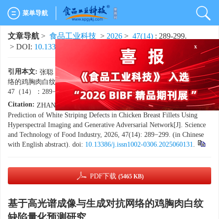
菜单导航
x
文章导航
>
食品工业科技
>
2026
>
47(14)
: 289-299.
> DOI:
10.13386/j.issn1002-0306.2025060131
引用本文:
张聪，谭烽，王大臣，等. 基于高光谱成像与生成对抗网
络的鸡胸肉白纹缺陷量化预测研究[J]. 食品工业科技，2026，
47（14）：289−299. doi:
10.13386/j.issn1002-0306.2025060131
.
Citation:
ZHANG Cong, TAN Feng, WANG Dachen, et al. Quantitative
Prediction of White Striping Defects in Chicken Breast Fillets Using
Hyperspectral Imaging and Generative Adversarial Network[J]. Science
and Technology of Food Industry, 2026, 47(14): 289−299. (in Chinese
with English abstract). doi:
10.13386/j.issn1002-0306.2025060131
.
PDF下载
(5465 KB)
基于高光谱成像与生成对抗网络的鸡胸肉白纹
缺陷量化预测研究