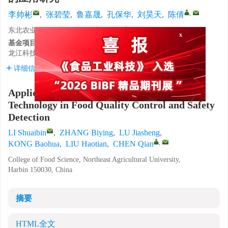
,
李帅彬
,
张碧莹
,
鲁嘉晟
,
孔保华
,
刘昊天
,
陈倩
x
东北农业大学食品学院，黑龙江哈尔滨 150030
基金项目:
龙江科技英才春燕支持计划
CYQN24019
详细信息
Application of Hyperspectral Imaging
Technology in Food Quality Control and Safety
Detection
LI Shuaibin
,
ZHANG Biying
,
LU Jiasheng
,
,
KONG Baohua
,
LIU Haotian
,
CHEN Qian
College of Food Science, Northeast Agricultural University,
Harbin 150030, China
摘要
HTML全文