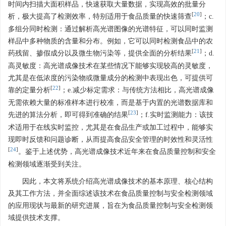
时间内扫描大面积样品，快速获取大量数据，实现高效的批量分
[
20
]
析，极大提高了检测效率，特别适用于食品质量的快速筛查
；c.
多组分同时检测：通过解析高光谱图像的光谱特征，可以同时监测
样品中多种物质的含量和分布。例如，它可以同时检测食品中的农
[
21
]
药残留、掺假成分以及微生物污染等，提供全面的分析结果
；d.
高灵敏度：高光谱成像技术在某些情况下能够实现较高的灵敏度，
尤其是在低浓度的污染物或微量成分的检测中表现出色，可提供可
[
22
]
靠的定量分析
；e.减少标定需求：与传统方法相比，高光谱成像
无需依赖大量的标准样本进行校准，而是基于内置的光谱数据库和
[
23
]
先进的算法分析，即可得到准确的结果
；f.实时监测能力：该技
术适用于在线实时监控，尤其是在食品生产或加工过程中，能够实
现即时反馈和问题诊断，从而提高食品安全管理的时效性和灵活性
[
24
]
。鉴于上述优势，高光谱成像技术近年来在食品质量控制和安全
检测领域逐渐受到关注。
因此，本文将系统介绍高光谱成像技术的基本原理、核心结构
及其工作方法，并全面综述该技术在食品质量控制与安全检测领域
的应用现状与最新的研究进展，旨在为食品质量控制与安全检测领
域提供技术支撑。