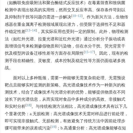
（如酶联免疫吸附法和聚合酶链式反应技术）在毒素筛查和致病菌
检测中表现出较高的实用性，然而交叉反应率高、保存条件苛刻以
[
10
−
12
]
及抑制剂干扰等问题仍需进一步解决
。作为新兴方法，生物传
感器在重金属离子检测领域展现出潜力，但受限于选择性不足和器
[
13
−
14
]
件稳定性差
，其实际应用也受到一定的限制。此外，物理检测
法（如红外光谱、拉曼光谱和近红外光谱）通过分析分子振动或表
面增强信号来检测掺假物质和污染物，但在水分干扰、荧光背景干
[
15
−
17
]
扰及模型跨设备迁移性差等方面存在局限性
。因此，现有的检
测手段在精确性、灵敏度、成本控制及稳定性等方面仍面临诸多挑
战。
面对以上多种瓶颈，需要一种能够无需复杂前处理、无需预设
靶点且能够实时监测的新策略。高光谱成像技术作为一种新兴的检
测技术，结合了成像技术与光谱分析的优势，能够提供物质在不同
波长下的光谱信息，从而实现对食品中多种成分的高效、非接触式
[
18
]
和实时分析
。与传统检测方法相比，高光谱成像技术具有以下几
个显著优势：a.无损检测：高光谱成像技术无需对样品进行前处理，
即可实现非接触式、无损检测，有效避免了传统方法中因前处理步
[
19
]
骤可能带来的误差或污染
；b.高通量分析：高光谱成像能够在短