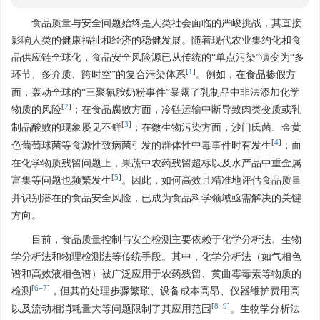
食品质量与安全问题始终是人类社会面临的严峻挑战，其直接
影响人类的健康福祉和经济的稳健发展。随着现代农业集约化和食
品供应链全球化，食品安全风险源已从传统的“单点污染”演变为“多
[
1
]
环节、多介质、跨时空”的复合污染体系
。例如，在食品掺假方
面，轰动全球的“三聚氰胺奶粉事件”暴露了乳制品中非法添加化学
[
2
]
物质的风险
；在食品腐败方面，冷链运输中断导致肉类变质或乳
[
3
]
制品酸败的现象屡见不鲜
；在微生物污染方面，沙门氏菌、金黄
[
4
]
色葡萄球菌等食源性致病菌引发的群体性中毒事件时有发生
；而
在化学物质残留问题上，果蔬中农药残留超标以及水产品中重金属
[
5
]
富集等问题也频繁发生
。因此，如何高效且精准地评估食品质量
并识别潜在的食品安全风险，已成为食品科学领域亟需解决的关键
方向。
目前，食品质量控制与安全检测主要依赖于化学分析法、生物
学分析法和物理检测法等传统手段。其中，化学分析法（如气相色
谱和高效液相色谱）被广泛应用于农药残留、黄曲霉毒素等物质的
[
6
−
7
]
检测
，但其前处理步骤繁琐、设备成本高昂、仪器维护费用高
[
8
−
9
]
以及流动相消耗量大等问题限制了其应用范围
。生物学分析法