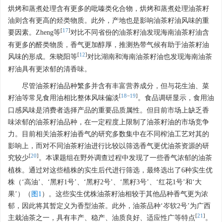
烘烤和蒸煮处理含有更多的吡嗪类化合物，烘烤和蒸煮处理油茶籽
油则含有更高的烃类物质。此外，产地也是影响油茶籽油风味的重
[
17
]
要因素。Zheng等
对比不同省份的油茶籽油发现海南油茶籽油含
有更多的醛类物质，香气更加醇厚，推测热带气候有助于油茶籽油
[
12
]
风味的形成。朱晓阳等
对比湖南和海南油茶籽油也发现海南油茶
籽油具有更浓郁的清香味。
尽管油茶籽油品种繁多并含有丰富营养成分，但与花生油、菜
[
18
−
19
]
籽油等常见食用油相比整体风味偏淡
。食品调研显示，食用油
口感风味是消费者选择产品的重要品质属性。但目前市场上缺乏香
味浓郁的油茶籽油品种，在一定程度上限制了油茶籽油的市场竞争
力。目前相关油茶籽油香气的研究多数集中在不同榨油工艺对其的
影响上，而对不同油茶籽油进行比较以筛选香气更优油茶资源的研
[
20
]
究较少
。本课题组在野外调查过程中发现了一些香气浓郁的油茶
植株。通过对这些植株的实生后代进行筛选，最终选出了6种实生优
株（‘高油’、‘黑籽1号’、‘黑籽2号’、‘黑籽3号’、‘红花1号’和‘大
果’）（
图1
）。这些实生优株油茶籽油相较于其他品种香气更为浓
郁，因此将其暂定义为香型油茶。此外，油茶品种‘岑软2号’为广西
[
21
]
主栽油茶之一，具有丰产、稳产、油质良好、适应性广等特点
。