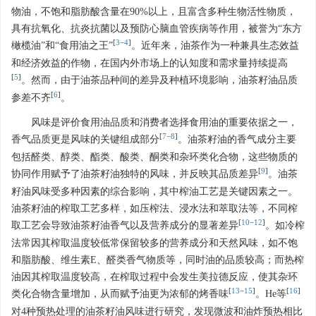
物油，不饱和脂肪酸含量在90%以上，且富含多种生物活性物质，
具有抗氧化、抗炎抗菌以及预防心脑血管疾病等作用，被誉为“东方
[
3
−
4
]
橄榄油”和“食用油之王”
。近年来，油茶作为一种兼具生态效益
和经济效益的作物，在国内外市场上的认知度和需求量持续提高
[
5
]
。然而，由于油茶品种间的差异及种植环境影响，油茶籽油品质
[
6
]
参差不齐
。
风味是评价食用油品质和消费者选择食用油的重要依据之一，
[
7
−
8
]
香气品质更是风味的关键组成部分
。油茶籽油的香气成分主要
包括醛类、醇类、酯类、酸类、酮类和杂环类化合物，这些物质的
[
9
]
协同作用赋予了油茶籽油独特的风味，并反映其品质差异
。油茶
籽油风味受多种因素的综合影响，其中榨油工艺是关键因素之一。
油茶籽油的榨取工艺多样，如压榨法、浸水法和萃取法等，不同榨
[
10
−
12
]
取工艺会导致油茶籽油香气以及营养成分的显著差异
。如冷榨
法常因其榨取温度较低常保留较多的营养成分和天然风味，如不饱
和脂肪酸、维生素E、醛类香气物质等，同时油的品质较高；而热榨
油因其榨取温度较高，在榨取过程中会发生美拉德反应，使其杂环
[
13
−
15
]
[
16
]
类化合物含量增加，从而赋予油更为浓郁的烤香味
。He等
对4种预热处理的油茶籽油风味进行研究，发现微波和油炸预热相比