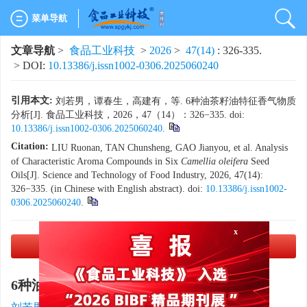
菜单导航
文章导航
>
食品工业科技
>
2026
>
47(14)
: 326-335.
> DOI:
10.13386/j.issn1002-0306.2025060240
引用本文:
刘若男，谭春生，高建有，等. 6种油茶籽油特征香气物质
分析[J]. 食品工业科技，2026，47（14）：326−335. doi:
10.13386/j.issn1002-0306.2025060240
.
Citation:
LIU Ruonan, TAN Chunsheng, GAO Jianyou, et al. Analysis
of Characteristic Aroma Compounds in Six
Camellia oleifera
Seed
Oils[J]. Science and Technology of Food Industry, 2026, 47(14):
326−335. (in Chinese with English abstract). doi:
10.13386/j.issn1002-
0306.2025060240
.
x
PDF下载
(2616 KB)
6种油茶籽油特征香气物质分析
1, 2
,
3
1
1
1