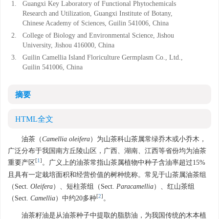
1.
Guangxi Key Laboratory of Functional Phytochemicals
Research and Utilization, Guangxi Institute of Botany,
Chinese Academy of Sciences, Guilin 541006, China
2.
College of Biology and Environmental Science, Jishou
University, Jishou 416000, China
3.
Guilin Camellia Island Floriculture Germplasm Co., Ltd.,
Guilin 541006, China
摘要
HTML全文
油茶（
Camellia oleifera
）为山茶科山茶属常绿乔木或小乔木，
广泛分布于我国南方丘陵山区，广西、湖南、江西等省份均为油茶
[
1
]
重要产区
。广义上的油茶常指山茶属植物中种子含油率超过15%
且具有一定栽培面积和经营价值的树种统称。常见于山茶属油茶组
（Sect.
Oleifera
）、短柱茶组（Sect.
Paracamellia
）、红山茶组
[
2
]
（Sect.
Camellia
）中约20多种
。
油茶籽油是从油茶种子中提取的脂肪油，为我国传统的木本植