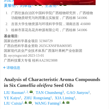
刘若男
,
谭春生
,
高建有
,
叶开玉
,
朱荣香
,
1
1
,
,
1
,
,
夏黎明
,
刘翠霞
,
王发明
1.
广西壮族自治区中国科学院广西植物研究所，广西植物
功能物质研究与利用重点实验室，广西桂林 541006
2.
吉首大学生物资源与环境科学学院，湖南吉首 416000
3.
桂林市茶花岛花卉种源有限公司，广西桂林 541006
基金项目:
国家自然科学基金项目
32360729
广西自然科学基金资助
2025GXNSFBA069385
国家现代农业产业技术体系广西落叶果树产业创新团
队
nycytxgxcxtd-2023-13-01
广西科技重大专项
桂科AA23023008
详细信息
Analysis of Characteristic Aroma Compounds
in Six
Camellia oleifera
Seed Oils
1, 2
,
3
1
LIU Ruonan
,
TAN Chunsheng
,
GAO Jianyou
,
1
1
1
YE Kaiyu
,
ZHU Rongxiang
,
XIA Liming
,
1
,
,
1
,
,
LIU Cuixia
,
WANG Faming