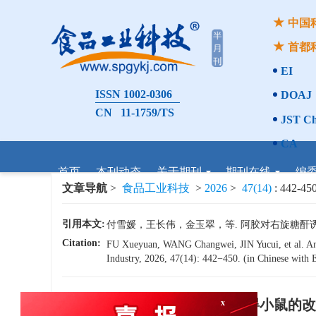
中国
首都
EI
ISSN 1002-0306
DOAJ
CN 11-1759/TS
JST Ch
CA
首页
本刊动态
关于期刊
期刊在线
编
文章导航
>
食品工业科技
>
2026
>
47(14)
: 442-450
引用本文:
付雪媛，王长伟，金玉翠，等. 阿胶对右旋糖酐诱导微循
Citation:
FU Xueyuan, WANG Changwei, JIN Yucui, et al. Amel
Industry, 2026, 47(14): 442−450. (in Chinese with E
x
阿胶对右旋糖酐诱导微循环障碍小鼠的改