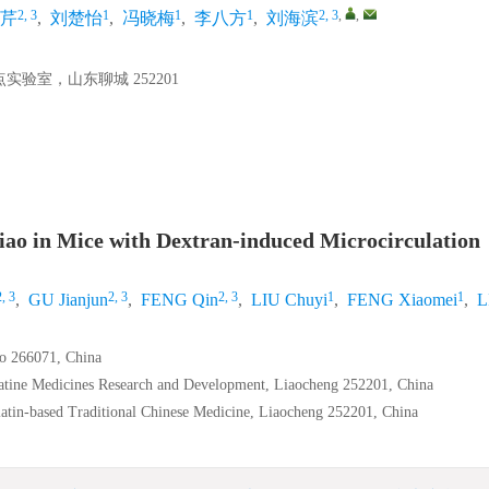
2, 3
1
1
1
2, 3
,
,
芹
,
刘楚怡
,
冯晓梅
,
李八方
,
刘海滨
室，山东聊城 252201
iao in Mice with Dextran-induced Microcirculation
2, 3
2, 3
2, 3
1
1
,
GU Jianjun
,
FENG Qin
,
LIU Chuyi
,
FENG Xiaomei
,
L
ao 266071, China
atine Medicines Research and Development, Liaocheng 252201, China
atin-based Traditional Chinese Medicine, Liaocheng 252201, China