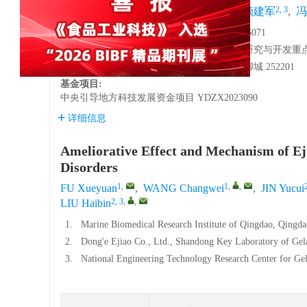
1
,
1
,
,
2, 3
2, 3
付雪媛
,
王长伟
,
金玉翠
,
顾建军
,
冯
1.
青岛海洋生物医药研究院，山东青岛 266071
2.
东阿阿胶股份有限公司山东省胶类药物研究与开发重点实验
3.
国家胶类中药工程技术研究中心，山东聊城 252201
基金项目:
中央引导地方科技发展资金项目
YDZX2023090
详细信息
Ameliorative Effect and Mechanism of Ej
Disorders
1
,
1
,
,
FU Xueyuan
,
WANG Changwei
,
JIN Yucui
2, 3
,
,
LIU Haibin
1.
Marine Biomedical Research Institute of Qingdao, Qingd
2.
Dong'e Ejiao Co., Ltd., Shandong Key Laboratory of Gel
3.
National Engineering Technology Research Center for Gel