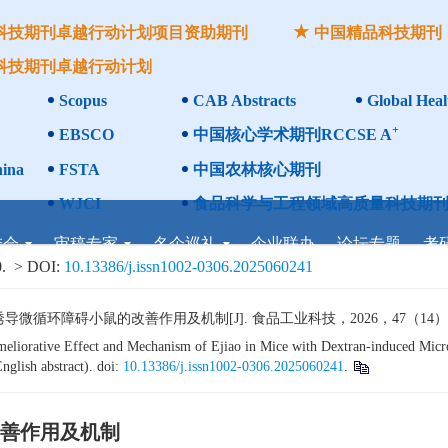
科技期刊卓越行动计划项目资助期刊
中国精品科技期刊
科技期刊卓越行动计划
Scopus
CAB Abstracts
Global Heal
+
EBSCO
中国核心学术期刊RCCSE A
ina
FSTA
中国农林核心期刊
WJCI
食品科学与工程领域高质量科技期刊
委会
审稿专家
名企巡礼
企业联办
论坛专题
考
.
> DOI:
10.13386/j.issn1002-0306.2025060241
环障碍小鼠的改善作用及机制[J]. 食品工业科技，2026，47（14）：442−
iorative Effect and Mechanism of Ejiao in Mice with Dextran-induced Microc
nglish abstract). doi:
10.13386/j.issn1002-0306.2025060241
.
善作用及机制