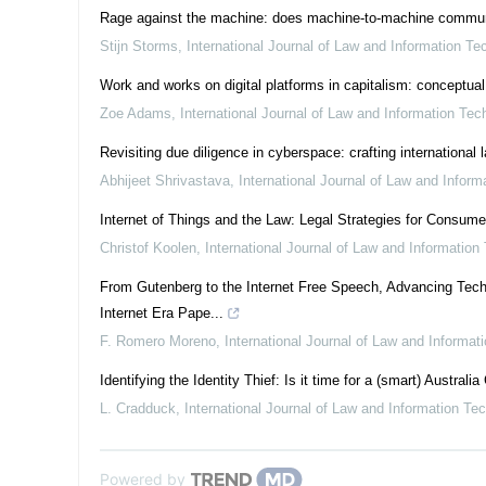
Rage against the machine: does machine-to-machine communicat
Stijn Storms
,
International Journal of Law and Information Te
Work and works on digital platforms in capitalism: conceptual
Zoe Adams
,
International Journal of Law and Information Tec
Revisiting due diligence in cyberspace: crafting international
Abhijeet Shrivastava
,
International Journal of Law and Infor
Internet of Things and the Law: Legal Strategies for Consum
Christof Koolen
,
International Journal of Law and Information
From Gutenberg to the Internet Free Speech, Advancing Tech
Internet Era Pape...
F. Romero Moreno
,
International Journal of Law and Informat
Identifying the Identity Thief: Is it time for a (smart) Australia
L. Cradduck
,
International Journal of Law and Information Te
Powered by