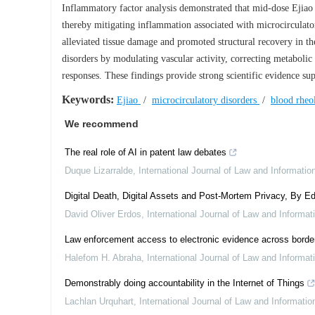
Inflammatory factor analysis demonstrated that mid-dose Ejiao s
thereby mitigating inflammation associated with microcirculator
alleviated tissue damage and promoted structural recovery in th
disorders by modulating vascular activity, correcting metaboli
responses. These findings provide strong scientific evidence sup
Keywords:
Ejiao
/
microcirculatory disorders
/
blood rhe
We recommend
The real role of AI in patent law debates
Duque Lizarralde
,
International Journal of Law and Informati
Digital Death, Digital Assets and Post-Mortem Privacy, By Ed
David Oliver Erdos
,
International Journal of Law and Informa
Law enforcement access to electronic evidence across border
Halefom H. Abraha
,
International Journal of Law and Informa
Demonstrably doing accountability in the Internet of Things
Lachlan Urquhart
,
International Journal of Law and Informati