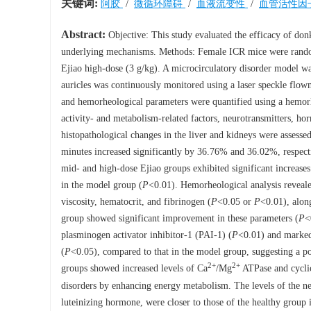
关键词:
阿胶
/
微循环障碍
/
血液流变性
/
血管活性因
Abstract:
Objective: This study evaluated the efficacy of donk
underlying mechanisms. Methods: Female ICR mice were randoml
Ejiao high-dose (3 g/kg). A microcirculatory disorder model was 
auricles was continuously monitored using a laser speckle flow
and hemorheological parameters were quantified using a hemor
activity- and metabolism-related factors, neurotransmitters, ho
histopathological changes in the liver and kidneys were assessed
minutes increased significantly by 36.76% and 36.02%, respecti
mid- and high-dose Ejiao groups exhibited significant increase
in the model group (
P
<0.01). Hemorheological analysis reveale
viscosity, hematocrit, and fibrinogen (
P
<0.05 or
P
<0.01), alon
group showed significant improvement in these parameters (
P
<
plasminogen activator inhibitor-1 (PAI-1) (
P
<0.01) and markedl
(
P
<0.05), compared to that in the model group, suggesting a pot
2+
2+
groups showed increased levels of Ca
/Mg
ATPase and cyclic
disorders by enhancing energy metabolism. The levels of the ne
luteinizing hormone, were closer to those of the healthy group 