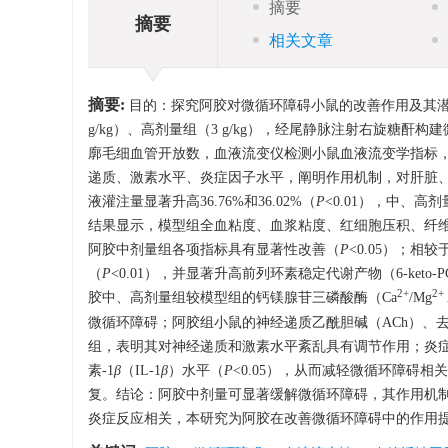
摘要
摘要
相关文章
摘要:
目的：探究阿胶对微循环障碍小鼠的改善作用及其潜在
g/kg）、高剂量组（3 g/kg），经尾静脉注射右旋糖
廓毛细血管开放数，血液流变仪检测小鼠血液流变学指标，
递质、激素水平、炎症因子水平，阐明作用机制，对肝脏、肾脏
液灌注量显著升高36.76%和36.02%（
P
<0.01），中、高
结果显示，模型组全血粘度、血浆粘度、红细胞压积、纤
阿胶中剂量组各项指标具有显著性改善（
P
<0.05）；相
（
P
<0.01），并显著升高前列环素稳定代谢产物（6-keto-P
2+
2+
胶中、高剂量组较模型组的钙镁腺苷三磷酸酶（Ca
/Mg
微循环障碍；阿胶组小鼠的神经递质乙酰胆碱（ACh）、去
组，表明其对神经递质和激素水平紊乱具有调节作用；炎症
素-1
β
（IL-1
β
）水平（
P
<0.05），从而减轻微循环障碍
复。结论：阿胶中剂量可显著缓解微循环障碍，其作用机
炎症反应相关，本研究为阿胶在改善微循环障碍中的作用