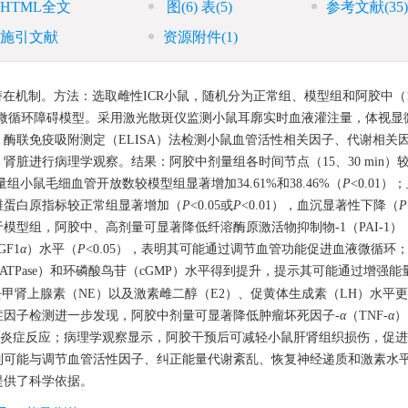
HTML全文
图
(6)
表
(5)
参考文献
(35)
施引文献
资源附件
(1)
机制。方法：选取雌性ICR小鼠，随机分为正常组、模型组和阿胶中（1
酐构建微循环障碍模型。采用激光散斑仪监测小鼠耳廓实时血液灌注量，体视
酶联免疫吸附测定（ELISA）法检测小鼠血管活性相关因子、代谢相关
进行病理学观察。结果：阿胶中剂量组各时间节点（15、30 min）较0 
剂量组小鼠毛细血管开放数较模型组显著增加34.61%和38.46%（
P
<0.01
维蛋白原指标较正常组显著增加（
P
<0.05或
P
<0.01），血沉显著性下降（
P
较于模型组，阿胶中、高剂量可显著降低纤溶酶原激活物抑制物-1（PAI-1）
GF1
α
）水平（
P
<0.05），表明其可能通过调节血管功能促进血液微循环
ATPase）和环磷酸鸟苷（cGMP）水平得到提升，提示其可能通过增强
甲肾上腺素（NE）以及激素雌二醇（E2）、促黄体生成素（LH）水平
因子检测进一步发现，阿胶中剂量可显著降低肿瘤坏死因子-
α
（TNF-
α
）
相关炎症反应；病理学观察显示，阿胶干预后可减轻小鼠肝肾组织损伤，促
制可能与调节血管活性因子、纠正能量代谢紊乱、恢复神经递质和激素水
提供了科学依据。