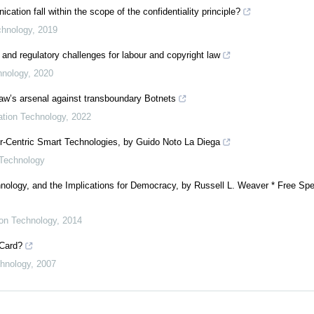
ion fall within the scope of the confidentiality principle?
chnology
,
2019
 and regulatory challenges for labour and copyright law
hnology
,
2020
 law’s arsenal against transboundary Botnets
mation Technology
,
2022
er-Centric Smart Technologies, by Guido Noto La Diega
 Technology
nology, and the Implications for Democracy, by Russell L. Weaver * Free Spe
ion Technology
,
2014
 Card?
chnology
,
2007