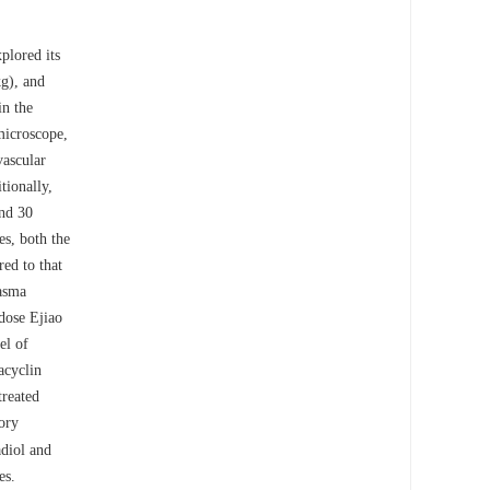
plored its
g), and
in the
microscope,
vascular
tionally,
and 30
es, both the
ed to that
lasma
-dose Ejiao
el of
acyclin
treated
ory
adiol and
es.