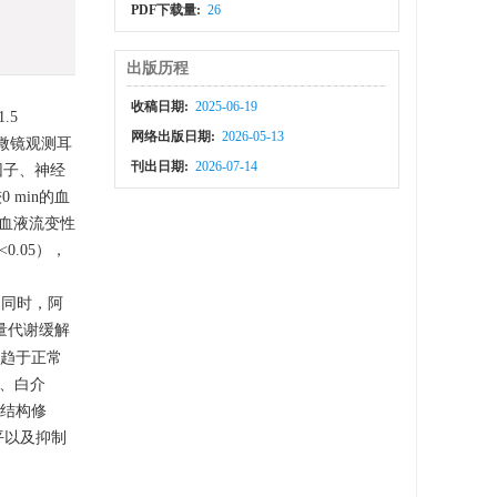
PDF下载量:
26
出版历程
收稿日期:
2025-06-19
.5
网络出版日期:
2026-05-13
显微镜观测耳
刊出日期:
2026-07-14
因子、神经
min的血
）；血液流变性
<0.05），
；同时，阿
能量代谢缓解
更趋于正常
、白介
进结构修
平以及抑制