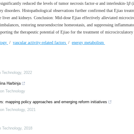
ignificantly reduced the levels of tumor necrosis factor-
α
and interleukin-1
β
(
y disorders. Histopathological observations further confirmed that Ejiao treat
e liver and kidneys. Conclusion: Mid-dose Ejiao effectively alleviated microcir
c imbalances, restoring neuroendocrine homeostasis, and suppressing inflammat
porting the therapeutic potential of Ejiao for the treatment of microcirculatory
ology
/
vascular activity-related factors
/
energy metabolism
on Technology
,
2022
ina Harbinja
tion Technology
s: mapping policy approaches and emerging reform initiatives
tion Technology
,
2021
on Technology
,
2018