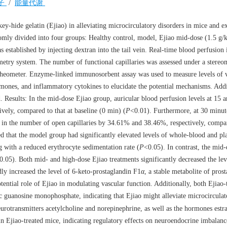
子
/
能量代谢
ey-hide gelatin (Ejiao) in alleviating microcirculatory disorders in mice and ex
y divided into four groups: Healthy control, model, Ejiao mid-dose (1.5 g/k
established by injecting dextran into the tail vein. Real-time blood perfusion 
metry system. The number of functional capillaries was assessed under a stereo
heometer. Enzyme-linked immunosorbent assay was used to measure levels of 
rmones, and inflammatory cytokines to elucidate the potential mechanisms. Addi
. Results: In the mid-dose Ejiao group, auricular blood perfusion levels at 15 
vely, compared to that at baseline (0 min) (
P
<0.01). Furthermore, at 30 minut
s in the number of open capillaries by 34.61% and 38.46%, respectively, compar
d that the model group had significantly elevated levels of whole-blood and p
g with a reduced erythrocyte sedimentation rate (
P
<0.05). In contrast, the mid
0.05). Both mid- and high-dose Ejiao treatments significantly decreased the lev
y increased the level of 6-keto-prostaglandin F1
α
, a stable metabolite of prost
ential role of Ejiao in modulating vascular function. Additionally, both Ejiao-
 guanosine monophosphate, indicating that Ejiao might alleviate microcirculat
urotransmitters acetylcholine and norepinephrine, as well as the hormones estr
in Ejiao-treated mice, indicating regulatory effects on neuroendocrine imbalanc