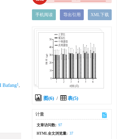
手机阅读
导出引用
XML下载
1
I Bafang
,
图(6)
/
表(5)
计量
文章访问数:
97
HTML全文浏览量:
37