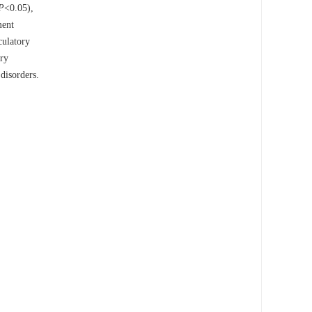
P
<0.05),
ment
culatory
ory
 disorders.