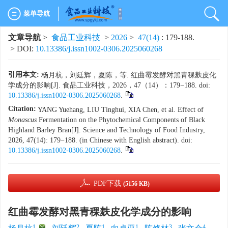
菜单导航
文章导航
>
食品工业科技
>
2026
>
47(14)
: 179-188.
> DOI:
10.13386/j.issn1002-0306.2025060268
引用本文:
杨月杭，刘廷辉，夏陈，等. 红曲霉发酵对黑青稞麸皮化
学成分的影响[J]. 食品工业科技，2026，47（14）：179−188. doi:
10.13386/j.issn1002-0306.2025060268
.
Citation:
YANG Yuehang, LIU Tinghui, XIA Chen, et al. Effect of
Monascus
Fermentation on the Phytochemical Components of Black
Highland Barley Bran[J]. Science and Technology of Food Industry,
2026, 47(14): 179−188. (in Chinese with English abstract). doi:
10.13386/j.issn1002-0306.2025060268
.
PDF下载
(5156 KB)
红曲霉发酵对黑青稞麸皮化学成分的影响
1
,
2
1
1
3
4