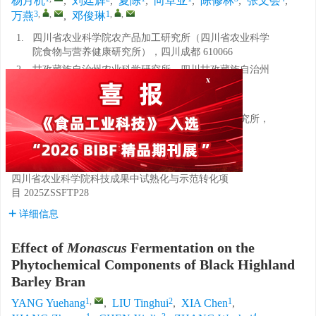
杨月杭
,
刘廷辉
,
夏陈
,
向卓亚
,
陈修林
,
张文会
,
3
,
,
1
,
,
万燕
,
邓俊琳
1.
四川省农业科学院农产品加工研究所（四川省农业科学
院食物与营养健康研究所），四川成都 610066
2.
甘孜藏族自治州农业科学研究所，四川甘孜藏族自治州
626000
x
3.
成都大学食品与生物工程学院，四川成都 610106
4.
西藏自治区农牧科学院农产品开发与食品科学研究所，
西藏拉萨 850000
基金项目:
四川省农业科学院-甘孜藏族自治州合作项目
2025
四川省农业科学院科技成果中试熟化与示范转化项
目
2025ZSSFTP28
详细信息
Effect of
Monascus
Fermentation on the
Phytochemical Components of Black Highland
Barley Bran
1
,
2
1
YANG Yuehang
,
LIU Tinghui
,
XIA Chen
,