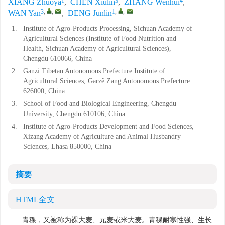
1
3
4
XIANG Zhuoya
,
CHEN Xiulin
,
ZHANG Wenhui
,
3
,
,
1
,
,
WAN Yan
,
DENG Junlin
1.
Institute of Agro-Products Processing, Sichuan Academy of
Agricultural Sciences (Institute of Food Nutrition and
Health, Sichuan Academy of Agricultural Sciences),
Chengdu 610066, China
2.
Ganzi Tibetan Autonomous Prefecture Institute of
Agricultural Sciences, Garzê Zang Autonomous Prefecture
626000, China
3.
School of Food and Biological Engineering, Chengdu
University, Chengdu 610106, China
4.
Institute of Agro-Products Development and Food Sciences,
Xizang Academy of Agriculture and Animal Husbandry
Sciences, Lhasa 850000, China
摘要
HTML全文
青稞，又被称为裸大麦、元麦或米大麦。青稞耐寒性强、生长