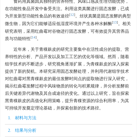
食药用真菌因其独特的营养特性、风味口感及生理功能优势，
在功能性食品开发中备受关注。利用这类真菌进行固态发酵，已成
[
12
]
为开发新型功能性食品的有效途径
。丝状真菌是固态发酵的典型
[
13
]
微生物，因为它们能够适应低湿度环境并产生各种水解酶
。相关
研究表明，采用红曲霉对谷物进行固态发酵，可有效提升其营养品
[
14
]
质与功能特性
。
近年来，关于青稞麸皮的研究主要集中在活性成分的提取、营
养特性的分析、产品开发以及加工工艺的优化等领域。然而，随着
组学技术的不断进步，研究视角逐渐扩展，为青稞麸皮的深入探索
提供了新的契机。本研究采用固态发酵处理，并利用代谢组学技术
对红曲霉对黑青稞麸皮的最佳发酵时间点的提取物进行深入研究，
揭示红曲霉发酵过程中风味物质的转化与积累规律，并分析发酵前
后关键差异代谢物及其合成途径的变化。通过以上研究，旨在探索
黑青稞麸皮的高值化利用策略，提升青稞资源的综合利用率，为其
可持续开发奠定理论基础，并探索创新的技术路径。
1. 材料与方法
2. 结果与分析