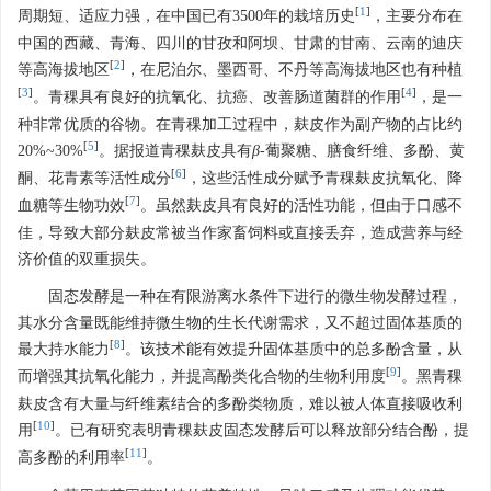
[
1
]
周期短、适应力强，在中国已有3500年的栽培历史
，主要分布在
中国的西藏、青海、四川的甘孜和阿坝、甘肃的甘南、云南的迪庆
[
2
]
等高海拔地区
，在尼泊尔、墨西哥、不丹等高海拔地区也有种植
[
3
]
[
4
]
。青稞具有良好的抗氧化、抗癌、改善肠道菌群的作用
，是一
种非常优质的谷物。在青稞加工过程中，麸皮作为副产物的占比约
[
5
]
20%~30%
。据报道青稞麸皮具有
β
-葡聚糖、膳食纤维、多酚、黄
[
6
]
酮、花青素等活性成分
，这些活性成分赋予青稞麸皮抗氧化、降
[
7
]
血糖等生物功效
。虽然麸皮具有良好的活性功能，但由于口感不
佳，导致大部分麸皮常被当作家畜饲料或直接丢弃，造成营养与经
济价值的双重损失。
固态发酵是一种在有限游离水条件下进行的微生物发酵过程，
其水分含量既能维持微生物的生长代谢需求，又不超过固体基质的
[
8
]
最大持水能力
。该技术能有效提升固体基质中的总多酚含量，从
[
9
]
而增强其抗氧化能力，并提高酚类化合物的生物利用度
。黑青稞
麸皮含有大量与纤维素结合的多酚类物质，难以被人体直接吸收利
[
10
]
用
。已有研究表明青稞麸皮固态发酵后可以释放部分结合酚，提
[
11
]
高多酚的利用率
。