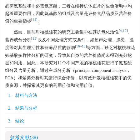
必需氨基酸和非必需氨基酸，二者在维持机体正常的生命活动中均
起着重要作用，因此氨基酸的组成及含量是评价食品品质及营养价
[
14
]
值的重要指标
。
[
4
,
10
]
然而，目前对核桃雄花的研究主要集中在其抗氧化活性
、
[
15
]
营养成分分析
以及不同处理方式或条件，如超声处理、漂烫、温
[
16
−
18
]
度等对其生理活性和营养品质的影响
等方面，缺乏对核桃雄花
氨基酸多样性分析的研究，导致其自身的营养价值尚未得到充分挖
掘和利用。因此，本研究对11个不同产地的核桃雄花进行了氨基酸
组分及含量分析，通过主成分分析（principal component analysis，
PCA）和聚类分析对其进行综合评价，以有效开发核桃雄花中的优
质资源，并探索其更多的药用价值和食用价值。
1. 材料与方法
2. 结果与分析
3. 结论
参考文献
(38)