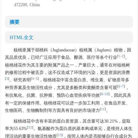
472200, China
摘要
HTML全文
核桃隶属于胡桃科（Juglandaceae）核桃属（
Juglans
）植物，因
[
1
−
2
]
其品质优良，已经广泛应用于食品、酿酒、医疗等各个行业
。
核桃雄花作为其主要的附属产品之一，产量巨大，通常在对核桃树
的修剪过程中被丢弃，这不仅造成了环境的污染，更是资源的浪费
[
3
]
[
4
−
5
]
。研究表明
，核桃雄花中富含蛋白质、维生素、矿物质等多
[
6
−
7
]
种营养素及生物活性成分，尤其是多酚类和黄酮类含量可观
，
[
8
−
10
]
有抗氧化、抗菌、抗肿瘤、预防心血管疾病等功效
，因此其具
有一定的保健作用。核桃雄花可以进一步加工利用，在食品开发、
[
11
]
生物医药、生物酶制剂等方面具有良好的市场潜力
。
核桃雄花中含有丰富的蛋白质资源，其含量可达30.21%，提取
[
12
]
率为55.63%
。氨基酸作为蛋白质的基本构成单元，是维持人体生
[
13
]
理活动的重要生物活性物质
，按照人体内是否能够自行合成分为