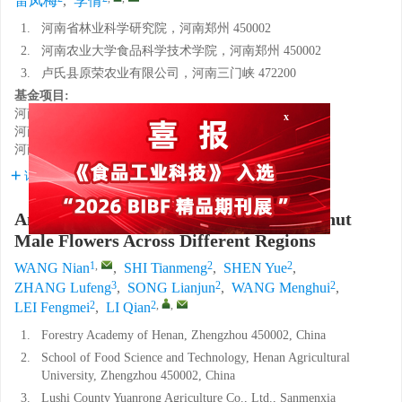
雷凤梅
,
李倩
1.
河南省林业科学研究院，河南郑州 450002
2.
河南农业大学食品科学技术学院，河南郑州 450002
3.
卢氏县原荣农业有限公司，河南三门峡 472200
基金项目:
x
河南省农业科学院创新团队
2024TD33
河南省科技兴林项目
YLK202504
河南省研究生联合培养基地项目
YJS2022JD16
详细信息
Analysis of Amino Acid Diversity in Walnut
Male Flowers Across Different Regions
1
,
2
2
WANG Nian
,
SHI Tianmeng
,
SHEN Yue
,
3
2
2
ZHANG Lufeng
,
SONG Lianjun
,
WANG Menghui
,
2
2
,
,
LEI Fengmei
,
LI Qian
1.
Forestry Academy of Henan, Zhengzhou 450002, China
2.
School of Food Science and Technology, Henan Agricultural
University, Zhengzhou 450002, China
3.
Lushi County Yuanrong Agriculture Co., Ltd., Sanmenxia