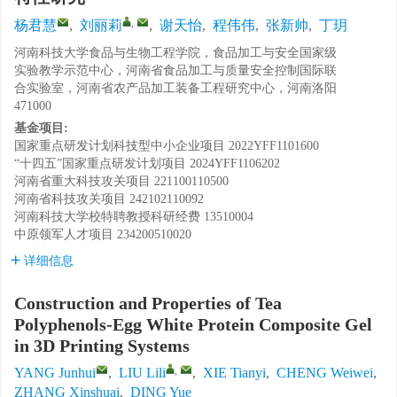
,
杨君慧
,
刘丽莉
,
谢天怡
,
程伟伟
,
张新帅
,
丁玥
河南科技大学食品与生物工程学院，食品加工与安全国家级
实验教学示范中心，河南省食品加工与质量安全控制国际联
合实验室，河南省农产品加工装备工程研究中心，河南洛阳
471000
基金项目:
国家重点研发计划科技型中小企业项目
2022YFF1101600
“十四五”国家重点研发计划项目
2024YFF1106202
河南省重大科技攻关项目
221100110500
河南省科技攻关项目
242102110092
河南科技大学校特聘教授科研经费
13510004
中原领军人才项目
234200510020
详细信息
Construction and Properties of Tea
Polyphenols-Egg White Protein Composite Gel
in 3D Printing Systems
,
YANG Junhui
,
LIU Lili
,
XIE Tianyi
,
CHENG Weiwei
,
ZHANG Xinshuai
,
DING Yue