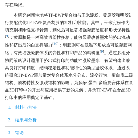
存在局限。
本研究创新性地将TP-EWP复合物与玉米淀粉、黄原胶和明胶进
行复配优化TP-EWP复合凝胶的3D打印性能。其中，玉米淀粉作为
填充剂和刚性支撑骨架，糊化后可显著增强凝胶硬度和形状保持性
[
9
]
；黄原胶是一种高效假塑性多糖，能够显著改善墨水的挤出流动
[
10
]
性和挤出后的自支撑能力
；明胶则可在低温下形成热可逆凝胶网
[
9
]
络，有效增强凝胶体系的弹性和打印产品的精确度
。通过多组分
协同策略设计适用于挤出式打印的功能性凝胶墨水，有望构建出兼
具良好打印精度、结构稳定性和功能特性的新型凝胶体系。通过系
统研究TP-EWP添加量对复合体系水分分布、流变行为、蛋白质二级
结构、质构特性及微观结构的影响，为多酚-蛋白-多糖复合体系在食
品3D打印中的开发与应用提供了新的见解，并为TP-EWP在食品3D
打印中的应用奠定了基础。
1. 材料与方法
2. 结果与分析
3. 结论