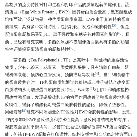
基凝胶的流变特性对打印过程和打印产品的质量起着关键作用。蛋
清蛋白（Egg White Protein，EWP）因其蛋白质含量高，氨基酸组成
均衡而被广泛认为是一种优质蛋白质资源。EWP由于其独特的蛋白
[
5
]
质组成，具有多种功能特性，包括乳化、发泡和凝胶特性
。但是
[
6
]
蛋清蛋白凝胶易受到pH、离子强度和多糖等各种因素的影响
。目
前，已经有研究表明，多酚的添加不仅能使蛋白质具有多酚的功能
[
5
]
特性还能提高蛋清蛋白的凝胶特性
。
茶多酚（Tea Polyphenols，TP）是茶叶中一种独特的重要活性
物质，含有儿茶素、花青素、类黄酮和酚酸，具有清除自由基、延
[
4
]
缓机体衰老、预防心血管疾病、预防癌症等功能
。当TP与食物中
的蛋白质共存时，TP和蛋白质能通过共价键或非共价键结合改变蛋
[
7
]
白质结构从而增强蛋白质的凝胶特性。Wan等
利用TP和磷酸盐协
同改性鸭蛋白，发现磷酸盐和TP的协同作用改善了鸭蛋白质地和凝
胶特性，缓解了磷酸化对鸭蛋白凝胶特性的恶化，降低了致敏性。
[
8
]
周绪霞等
研究不同添加量的TP改性对EWP凝胶特性的影响，发现
TP的添加对EWP凝胶强度和持水性提高，凝胶网络结构更加有序，
凝胶表面更加平滑均匀。尽管TP已被证明能够改善EWP蛋白凝胶性
能，但纯TP-EWP凝胶在打印适性、结构支撑性和长期稳定性方面仍