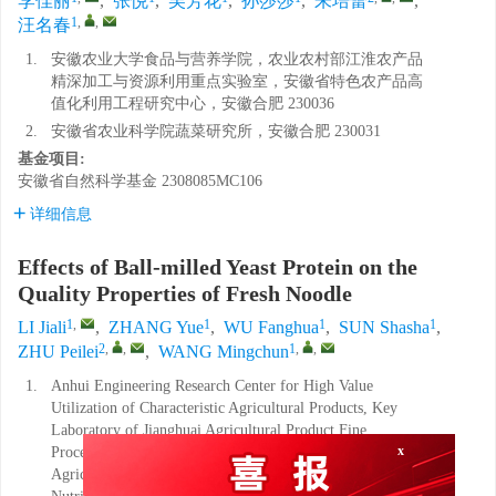
李佳丽
,
张悦
,
吴芳花
,
孙莎莎
,
朱培蕾
,
1
,
,
汪名春
1.
安徽农业大学食品与营养学院，农业农村部江淮农产品
精深加工与资源利用重点实验室，安徽省特色农产品高
值化利用工程研究中心，安徽合肥 230036
2.
安徽省农业科学院蔬菜研究所，安徽合肥 230031
基金项目:
安徽省自然科学基金
2308085MC106
详细信息
Effects of Ball-milled Yeast Protein on the
Quality Properties of Fresh Noodle
1
,
1
1
1
LI Jiali
,
ZHANG Yue
,
WU Fanghua
,
SUN Shasha
,
2
,
,
1
,
,
ZHU Peilei
,
WANG Mingchun
1.
Anhui Engineering Research Center for High Value
Utilization of Characteristic Agricultural Products, Key
Laboratory of Jianghuai Agricultural Product Fine
Processing and Resource Utilization of Ministry of
x
Agriculture and Rural Affairs, School of Food and