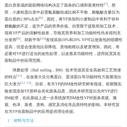
[
7
]
蛋白质形成的面筋网络结构决定了面条的口感和蒸煮特性
。然
而，小麦粉蛋白质中必需氨基酸组成比例不平衡，赖氨酸含量仅为
[
8
]
蛋白质的2.88%左右
，因此，将YP添加到小麦制品中有利于弥补
赖氨酸的不足，提升产品的营养价值。但受限于提取和加工技术，
现有YP产品的溶解性较差，导致其营养和加工功能特性尚未得到充
[
9
]
[
10
]
分发挥
。胡新平等
发现添加10%和20% YP可以使面包的咀嚼性
提高，但是会使面包比容降低、质地粗糙以及硬度增加。因此，有
必要对YP进行适当的改性处理，以改善其功能特性，进而拓宽其在
面制品中的应用范围。
球磨处理（Ball milling，BM）技术凭借其安全高效和工艺简便
[
11
]
的特点
，在改善大豆分离蛋白、蛋清蛋白等功能特性方面展现出
[
12
−
13
]
巨大潜力
。目前，有关YP的BM改性研究鲜有报道。前期预实
验发现添加YP原样会劣化面条品质，因此本研究提出先对YP进行
BM处理，在此基础上进一步系统探究BM改性YP对面条表观、微
观、色泽、蒸煮、质构、感官及消化等品质特性的影响。本研究旨
在为YP在面制品中的应用提供理论依据。
1. 材料与方法