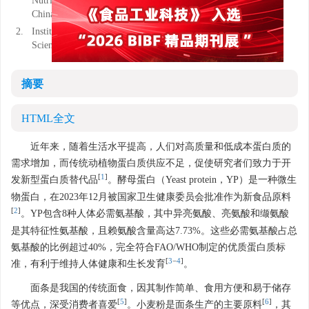
Nutrition, Anhui Agricultural University, Hefei 230036,
China
2.
Institute of Vegetables, Anhui Academy of Agricultural
Science, Hefei 230031, China
摘要
HTML全文
近年来，随着生活水平提高，人们对高质量和低成本蛋白质的
需求增加，而传统动植物蛋白质供应不足，促使研究者们致力于开
[
1
]
发新型蛋白质替代品
。酵母蛋白（Yeast protein，YP）是一种微生
物蛋白，在2023年12月被国家卫生健康委员会批准作为新食品原料
[
2
]
。YP包含8种人体必需氨基酸，其中异亮氨酸、亮氨酸和缬氨酸
是其特征性氨基酸，且赖氨酸含量高达7.73%。这些必需氨基酸占总
氨基酸的比例超过40%，完全符合FAO/WHO制定的优质蛋白质标
[
3
−
4
]
准，有利于维持人体健康和生长发育
。
面条是我国的传统面食，因其制作简单、食用方便和易于储存
[
5
]
[
6
]
等优点，深受消费者喜爱
。小麦粉是面条生产的主要原料
，其