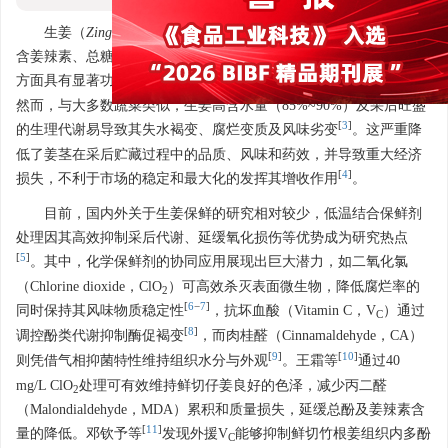
生姜（
Zingiber officinale
Rosc.）作为重要的药食同源作物，富
含姜辣素、总糖及多酚类活性物质，在抗炎、抗氧化及代谢调节等
[
1
−
2
]
方面具有显著功效，被广泛用作食品、香料、调味剂和药物
。
然而，与大多数蔬菜类似，生姜高含水量（85%~90%）及采后旺盛
[
3
]
的生理代谢易导致其失水褐变、腐烂变质及风味劣变
。这严重降
低了姜茎在采后贮藏过程中的品质、风味和药效，并导致重大经济
[
4
]
损失，不利于市场的稳定和最大化的发挥其增收作用
。
目前，国内外关于生姜保鲜的研究相对较少，低温结合保鲜剂
处理因其高效抑制采后代谢、延缓氧化损伤等优势成为研究热点
[
5
]
。其中，化学保鲜剂的协同应用展现出巨大潜力，如二氧化氯
（Chlorine dioxide，ClO
）可高效杀灭表面微生物，降低腐烂率的
2
[
6
−
7
]
同时保持其风味物质稳定性
，抗坏血酸（Vitamin C，V
）通过
C
[
8
]
调控酚类代谢抑制酶促褐变
，而肉桂醛（Cinnamaldehyde，CA）
[
9
]
[
10
]
则凭借气相抑菌特性维持组织水分与外观
。王霜等
通过40
mg/L ClO
处理可有效维持鲜切仔姜良好的色泽，减少丙二醛
2
（Malondialdehyde，MDA）累积和质量损失，延缓总酚及姜辣素含
[
11
]
量的降低。邓钦予等
发现外援V
能够抑制鲜切竹根姜组织内多酚
C