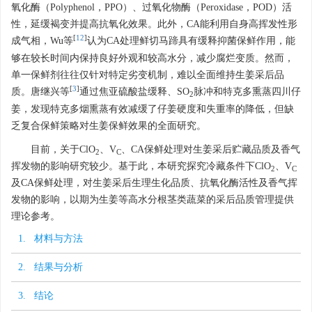
氧化酶（Polyphenol，PPO）、过氧化物酶（Peroxidase，POD）活
性，延缓褐变并提高抗氧化效果。此外，CA能利用自身高挥发性形
[
12
]
成气相，Wu等
认为CA处理鲜切马蹄具有缓释抑菌保鲜作用，能
够在较长时间内保持良好外观和较高水分，减少腐烂变质。然而，
单一保鲜剂往往仅针对特定劣变机制，难以全面维持生姜采后品
[
3
]
质。唐继兴等
通过焦亚硫酸盐缓释、SO
脉冲和特克多熏蒸四川仔
2
姜，发现特克多烟熏蒸有效减缓了仔姜硬度和失重率的降低，但缺
乏复合保鲜策略对生姜保鲜效果的全面研究。
目前，关于ClO
、V
、CA保鲜处理对生姜采后贮藏品质及香气
2
C
挥发物的影响研究较少。基于此，本研究探究冷藏条件下ClO
、V
2
C
及CA保鲜处理，对生姜采后生理生化品质、抗氧化酶活性及香气挥
发物的影响，以期为生姜等高水分根茎类蔬菜的采后品质管理提供
理论参考。
1. 材料与方法
2. 结果与分析
3. 结论