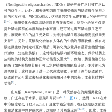
（Nondigestible oligosaccharides，NDOs）是研究最广泛且被广泛认
可的益生元。此外，相关研究强调了黄酮类物质与肠道微生物群之
间的相互作用。与NDOs相比，这些新兴益生元仍有很大的研究空间
[
3
−
4
]
。黄酮类化合物对结肠健康具有显著益处。这类化合物不仅能
提升肠道菌群的丰度与物种丰富度，还可通过调节肠道微生态平
衡，展现出潜在的益生元效应，为维持结肠生理功能稳定提供重要
[
5
]
支持
。另外，黄酮类化合物在人体内的生物利用度较低，但在与
肠道微生物的特定相互作用后，可转化为少量具有显著生物活性的
代谢物（短链脂肪酸），这对维持结肠内部环境稳态、保护结肠上
[
4
]
皮细胞的结构完整性和正常功能意义重大
。例如，肠道菌群分泌
的酶（如
β
-葡萄糖苷酶）可以水解植物黄酮的糖苷键，使其转化为
游离糖苷，这样更易于进一步代谢或吸收，有助于调节肠道菌群。
肠道菌群还可通过去羟基化去除黄酮分子中的羟基，改变其结构和
[
6
]
功能
。
山奈酚（Kaempferol，KAE）是一种天然存在的黄酮类化合
[
7
−
8
]
物，广泛存在于水果、蔬菜和草药中
（
图1
）。然而，KAE在水
中溶解度极低（12.4 µg/mL）且化学稳定性差，在到达结肠之前就
[
9
−
10
]
常在消化道中降解或代谢，这限制了其商业应用
。因此，改善