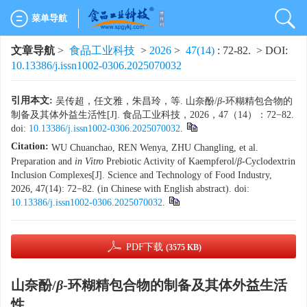
菜单导航
文章导航
>
食品工业科技
>
2026
>
47(14)
: 72-82.
> DOI:
10.13386/j.issn1002-0306.2025070032
引用本文:
吴传超，任文雅，朱昌玲，等. 山奈酚/
β
-环糊精包合物的
制备及其体外益生活性[J]. 食品工业科技，2026，47（14）：72−82.
doi:
10.13386/j.issn1002-0306.2025070032
.
Citation:
WU Chuanchao, REN Wenya, ZHU Changling, et al.
Preparation and
in Vitro
Prebiotic Activity of Kaempferol/
β
-Cyclodextrin
Inclusion Complexes[J]. Science and Technology of Food Industry,
2026, 47(14): 72−82. (in Chinese with English abstract). doi:
10.13386/j.issn1002-0306.2025070032
.
PDF下载
(3575 KB)
山奈酚/
β
-环糊精包合物的制备及其体外益生活
性