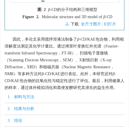
图 2
β
-CD的分子结构和三维模型
Figure 2.
Molecular structure and 3D model of
β
-CD
下载:
全尺寸图片
幻灯片
因此，本论文采用搅拌溶液法制备了
β
-CD/KAE包合物，利用相
溶解度法测定其化学计量比。通过傅里叶变换红外光谱（Fourier-
transform Infrared Spectroscopy，FT-IR）、扫描电子显微镜
（Scanning Electron Microscopy，SEM）、X射线衍射（X-ray
Diffraction，XRD）和核磁共振（Nuclear Magnetic Resonance，
NMR）等多种方法对
β
-CD/KAE进行表征。此外，本研究还对
β
-
CD/KAE包合物的抗氧化性与稳定性进行了评估。最后，利用健康人
的样本，通过体外模拟消化和粪便发酵研究其潜在的益生作用。
1. 材料与方法
2. 结果与分析
3. 结论