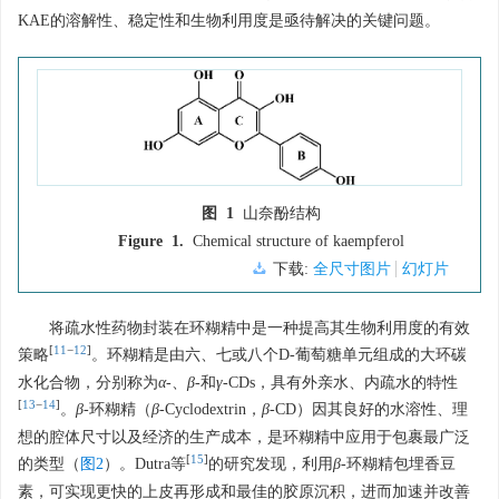
KAE的溶解性、稳定性和生物利用度是亟待解决的关键问题。
图 1
山奈酚结构
Figure 1.
Chemical structure of kaempferol
下载:
全尺寸图片
幻灯片
将疏水性药物封装在环糊精中是一种提高其生物利用度的有效
[
11
−
12
]
策略
。环糊精是由六、七或八个D-葡萄糖单元组成的大环碳
水化合物，分别称为
α
-、
β
-和
γ
-CDs，具有外亲水、内疏水的特性
[
13
−
14
]
。
β
-环糊精（
β
-Cyclodextrin，
β
-CD）因其良好的水溶性、理
想的腔体尺寸以及经济的生产成本，是环糊精中应用于包裹最广泛
[
15
]
的类型（
图2
）。Dutra等
的研究发现，利用
β
-环糊精包埋香豆
素，可实现更快的上皮再形成和最佳的胶原沉积，进而加速并改善