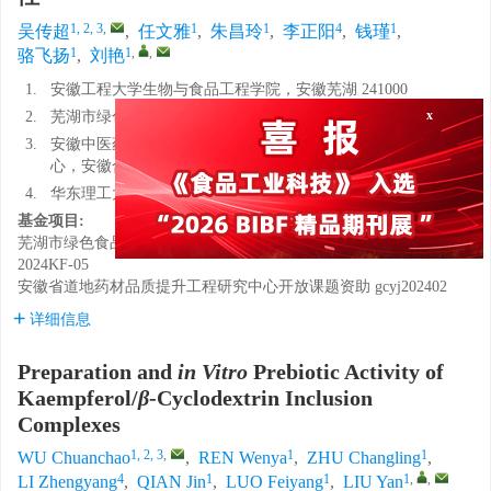
1, 2, 3
,
1
1
4
1
吴传超
,
任文雅
,
朱昌玲
,
李正阳
,
钱瑾
,
1
1
,
,
骆飞扬
,
刘艳
1.
安徽工程大学生物与食品工程学院，安徽芜湖 241000
2.
芜湖市绿色食品产业研究院有限公司，安徽芜湖 238200
x
3.
安徽中医药大学安徽省道地药材品质提升工程研究中
心，安徽合肥 230012
4.
华东理工大学生物与食品工程学院，上海 200237
基金项目:
芜湖市绿色食品产业研究院有限公司开放基金课题
LSSPCYYJY-
2024KF-05
安徽省道地药材品质提升工程研究中心开放课题资助
gcyj202402
详细信息
Preparation and
in Vitro
Prebiotic Activity of
Kaempferol/
β
-Cyclodextrin Inclusion
Complexes
1, 2, 3
,
1
1
WU Chuanchao
,
REN Wenya
,
ZHU Changling
,
4
1
1
1
,
,
LI Zhengyang
,
QIAN Jin
,
LUO Feiyang
,
LIU Yan