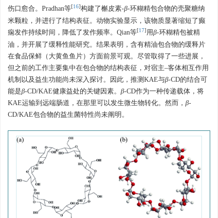
[
16
]
伤口愈合。Pradhan等
构建了槲皮素-
β
-环糊精包合物的壳聚糖纳
米颗粒，并进行了结构表征。动物实验显示，该物质显著缩短了癫
[
17
]
痫发作持续时间，降低了发作频率。Qian等
用
β
-环糊精包被精
油，并开展了缓释性能研究。结果表明，含有精油包合物的缓释片
在食品保鲜（大黄鱼鱼片）方面前景可观。尽管取得了一些进展，
但之前的工作主要集中在包合物的结构表征，对宿主–客体相互作用
机制以及益生功能尚未深入探讨。因此，推测KAE与
β
-CD的结合可
能是
β
-CD/KAE健康益处的关键因素。
β
-CD作为一种传递载体，将
KAE运输到远端肠道，在那里可以发生微生物转化。然而，
β
-
CD/KAE包合物的益生菌特性尚未阐明。