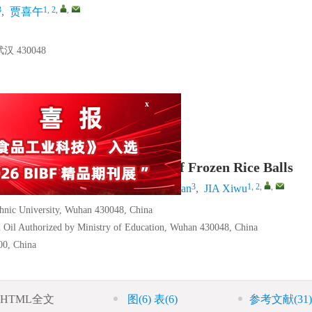
3
1, 2
,
,
,
贾喜午
430048
x
ality and Flavor Compounds of Frozen Rice Balls
1, 2
3
1, 2
,
,
,
SHEN Wangyang
,
ZHANG Hongjian
,
JIA Xiwu
hnic University, Wuhan 430048, China
d Oil Authorized by Ministry of Education, Wuhan 430048, China
00, China
HTML全文
图
(6)
表
(6)
参考文献
(31)