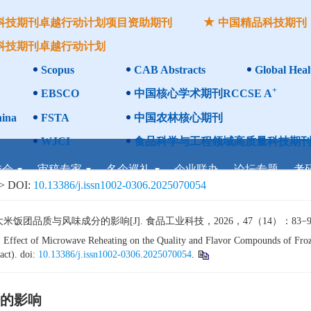
科技期刊卓越行动计划项目资助期刊
中国精品科技期刊
科技期刊卓越行动计划
Scopus
CAB Abstracts
Global Heal
+
EBSCO
中国核心学术期刊RCCSE A
ina
FSTA
中国农林核心期刊
WJCI
食品科学与工程领域高质量科技期刊
委会
审稿专家
名企巡礼
企业联办
论坛专题
考
 DOI:
10.13386/j.issn1002-0306.2025070054
品质与风味成分的影响[J]. 食品工业科技，2026，47（14）：83−92. 
ffect of Microwave Reheating on the Quality and Flavor Compounds of Frozen
act). doi:
10.13386/j.issn1002-0306.2025070054
.
的影响