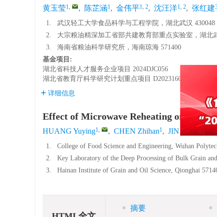
1
,
1
1, 2
1, 2
黄玉莹
,
陈芷涵
,
金伟平
,
沈汪洋
,
张红建
1.
武汉轻工大学食品科学与工程学院，湖北武汉 430048
2.
大宗粮油精深加工省部共建教育部重点实验室，湖北武汉 
3.
海南省粮油科学研究所，海南琼海 571400
基金项目:
湖北省科技人才服务企业项目
2024DJC056
湖北省教育厅科学研究计划重点项目
D20231604
详细信息
Effect of Microwave Reheating on the Qu
1
,
1
1, 2
HUANG Yuying
,
CHEN Zhihan
,
JIN Weiping
1.
College of Food Science and Engineering, Wuhan Polytec
2.
Key Laboratory of the Deep Processing of Bulk Grain an
3.
Hainan Institute of Grain and Oil Science, Qionghai 5714
摘要
HTML全文