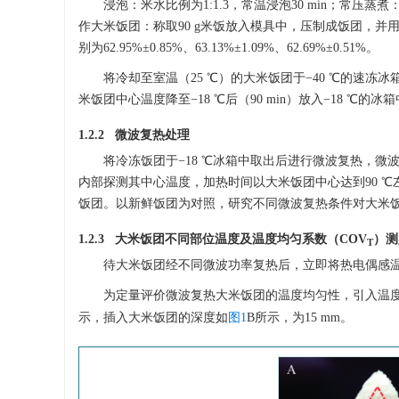
浸泡：米水比例为1:1.3，常温浸泡30 min；常压蒸煮
作大米饭团：称取90 g米饭放入模具中，压制成饭团，并
别为62.95%±0.85%、63.13%±1.09%、62.69%±0.51%。
将冷却至室温（25 ℃）的大米饭团于−40 ℃的速
米饭团中心温度降至−18 ℃后（90 min）放入−18 ℃的冰
1.2.2 微波复热处理
将冷冻饭团于−18 ℃冰箱中取出后进行微波复热，微波复
内部探测其中心温度，加热时间以大米饭团中心达到90 
饭团。以新鲜饭团为对照，研究不同微波复热条件对大米
1.2.3 大米饭团不同部位温度及温度均匀系数（COV
）测
T
待大米饭团经不同微波功率复热后，立即将热电偶感
为定量评价微波复热大米饭团的温度均匀性，引入温度
示，插入大米饭团的深度如
图1
B所示，为15 mm。