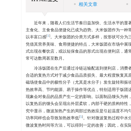
相关文章
近年来，随着人们生活节奏日益加快、生活水平的显著
主食化、主食食品便捷化已成为趋势。大米饭团作为一种
[
1
]
以丰富口感
。大米饭团的分类方式多样，按形状可分为
凭借其营养美味、食用便捷的特点，大米饭团在市场中展
式出现在餐饮店，或以短保食品的形式出现在便利店，通常保
常可达数周甚至数月。
冷冻饭团在生产后通过冷链运输配送到便利店，消费
合适的复热方式对于减少食品品质损失、最大程度恢复其
磁场使食品中的极性分子（尤其是水分子）发生旋转和振
热效率高、节约能源、易于操作等优点，特别适用于饭团
现象会对食品的品质产生一定的影响。以面制品馒头为例
以复热后的馒头会呈现出外层柔软，内部干硬的质构特性
究中显示，微波加热产生的局部过热效应是引起温度不均
[
5
]
功率同样也会导致加热效率低
。针对微波复热过程中水
微波复热时间等方法，可以得到一定的改善；因此，在实