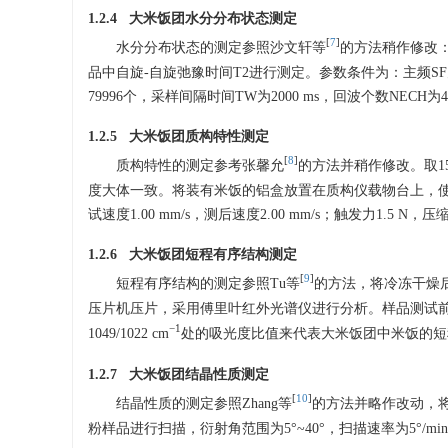
1.2.4 大米饭团水分分布状态测定
[
7
]
水分分布状态的测定参照沙文轩等
的方法稍作修改：
品中自旋-自旋弛豫时间T2进行测定。参数条件为：主频SF为20 
79996个，采样间隔时间TW为2000 ms，回波个数NECH为4
1.2.5 大米饭团质构特性测定
[
8
]
质构特性的测定参考张馨允
的方法并稍作修改。取15
度大体一致。将装有米饭的铝盒放置在质构仪载物台上，使用P/3
试速度1.00 mm/s，测后速度2.00 mm/s；触发力1.5 N，
1.2.6 大米饭团短程有序结构测定
[
9
]
短程有序结构的测定参照Tu等
的方法，将冷冻干燥后
压片机压片，采用傅里叶红外光谱仪进行分析。样品测试前，进
−1
1049/1022 cm
处的吸光度比值来代表大米饭团中米饭的短
1.2.7 大米饭团结晶性质测定
[
10
]
结晶性质的测定参照Zhang等
的方法并略作改动，将
粉样品进行扫描，衍射角范围为5°~40°，扫描速率为5°/mi