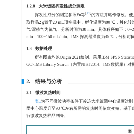
1.2.8 大米饭团挥发性成分测定
[
11
]
挥发性成分的测定参照Fu等
的方法并略作修改。使
取样品2 g置于20 mL顶空瓶中，孵化温度为80 ℃，孵化转速为
气/漂移气为氮气，分析时间为30 min。具体程序如下：0~2 min，2 mL
min，100~150 mL/min。IMS 探测器温度为45 ℃，分析时间
1.3 数据处理
所有图表均以Origin 2021绘制。采用IBM SPSS Sta
GC×IMS Library Search（内置NIST2014
2. 结果与分析
2.1 微波复热时间
表1
为不同微波功率条件下冷冻大米饭团中心温度达到
团中心温度升至90 ℃左右所需的复热时间依次变短。基于
行微波复热样品制备。
表 