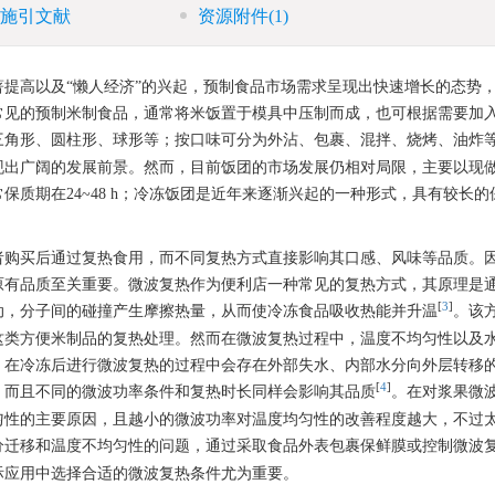
施引文献
资源附件
(1)
提高以及“懒人经济”的兴起，预制食品市场需求呈现出快速增长的态势
常见的预制米制食品，通常将米饭置于模具中压制而成，也可根据需要加
三角形、圆柱形、球形等；按口味可分为外沾、包裹、混拌、烧烤、油炸
现出广阔的发展前景。然而，目前饭团的市场发展仍相对局限，主要以现
质期在24~48 h；冷冻饭团是近年来逐渐兴起的一种形式，具有较长的
者购买后通过复热食用，而不同复热方式直接影响其口感、风味等品质。
原有品质至关重要。微波复热作为便利店一种常见的复热方式，其原理是
[
3
]
动，分子间的碰撞产生摩擦热量，从而使冷冻食品吸收热能并升温
。该
这类方便米制品的复热处理。然而在微波复热过程中，温度不均匀性以及
，在冷冻后进行微波复热的过程中会存在外部失水、内部水分向外层转移
[
4
]
，而且不同的微波功率条件和复热时长同样会影响其品质
。在对浆果微
匀性的主要原因，且越小的微波功率对温度均匀性的改善程度越大，不过
分迁移和温度不均匀性的问题，通过采取食品外表包裹保鲜膜或控制微波
际应用中选择合适的微波复热条件尤为重要。