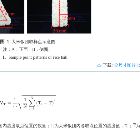
图 1
大米饭团取样点示意图
注：A：正面；B：侧面。
 1.
Sample point patterns of rice ball
下载:
全尺寸图片
OV
T
=
1
T
¯
1
N
∑
i=1
N
(
T
i
−
T
¯
)
2
团内温度取点位置的数量；T
为大米饭团内各取点位置的温度值，℃；
T
为
i