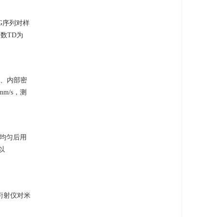
G序列对样
点数TD为
整、内部密
m/s，测
磨均匀后用
以
衍射仪对米