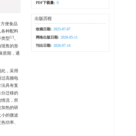
PDF下载量:
0
出版历程
，方便食品
收稿日期:
2025-07-07
入各种配料
网络出版日期:
2026-05-11
[
2
]
等类型
。
刊出日期:
2026-07-14
做现售的形
保质期，通
因此，采用
通过高频电
方法具有复
水分迁移的
的情况，所
波加热的研
太小的微波
复热功率、