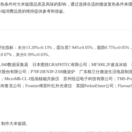
波复热条件对大米饭团品质及风味的影响，通过选择合适的微波复热条件来
终端消费品质的维持提供参考和借鉴。
13.20%±0.13%，蛋白质7.94%±0.05%，脂肪0.75%±0.05
0.07%，灰分0.39%±0.03%。
L840数据采集器 日本图技GRAPHTEC有限公司；MF500L2F速冻冰箱
智家股份有限公司；P70F20EN3P-ZSB微波炉 广东格兰仕微波生活电器制
MicroMR-CL-I低场核磁共振仪 苏州纽迈电子科技有限公司；TMS-P
鲁克公司；Frontier傅里叶红外光谱仪 英国PerkinElmer公司；FlavourSp
→制作大米饭团。