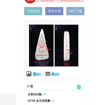
手机阅读
导出引用
XML下载
图(6)
/
表(6)
计量
文章访问数:
0
HTML全文浏览量:
0