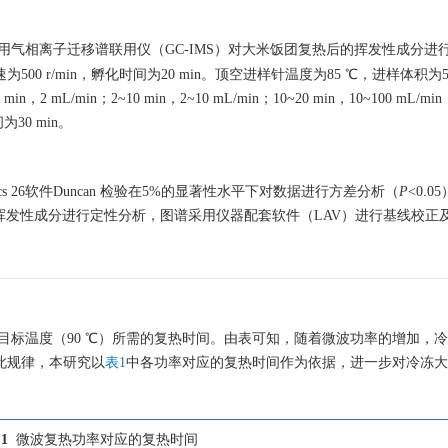
用气相离子迁移谱联用仪（GC-IMS）对大米饭团复热后的挥发性成分进
500 r/min，孵化时间为20 min。顶空进样针温度为85 ℃，进样体积为50
/min；2~10 min，2~10 mL/min；10~20 min，10~100 mL/min；
为30 min。
tistics 26软件Duncan 检验在5%的显著性水平下对数据进行方差分析（
P
<0.0
、IMS数据库）对挥发性成分进行定性分析，图谱采用仪器配套软件（LAV）进行基线校
目标温度（90 ℃）所需的复热时间。由表可知，随着微波功率的增加，
此规律，本研究以
表1
中各功率对应的复热时间作为依据，进一步对冷冻大
1
微波复热功率对应的复热时间