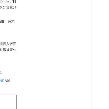
 min；制
层水分含量分
温度，待大
尖端插入饭团
冻-微波复热
度。
图1
A所