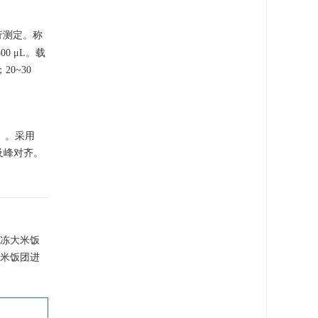
行测定。称
0 μL。载
20~30
5）。采用
正及峰对齐。
冷冻大米饭
米饭团进