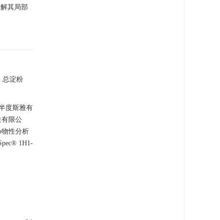
缓解其局部
%，总淀粉
 半度斯雅有
造有限公
ro物性分析
ec® 1H1-