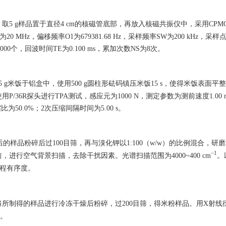
取5 g样品置于直径4 cm的核磁管底部，再放入核磁共振仪中，采用CPM
MHz，偏移频率O1为679381.68 Hz，采样频率SW为200 kHz，采样
000个，回波时间TE为0.100 ms，累加次数NS为8次。
 g米饭于铝盒中，使用500 g圆柱形砝码镇压米饭15 s，使得米饭表面平
6R探头进行TPA测试，感应元为1000 N，测定参数为测前速度1.00 m
压缩比为50.0%；2次压缩间隔时间为5.00 s。
的样品粉碎后过100目筛，再与溴化钾以1:100（w/w）的比例混合，研
−1
行空气背景扫描，去除干扰因素。光谱扫描范围为4000~400 cm
。
程有序度。
所制得的样品进行冷冻干燥后粉碎，过200目筛，得米粉样品。用X射线
n。