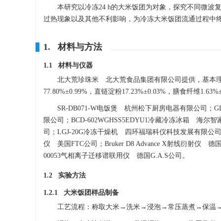
本研究以冷冻24 h的大米饭团为对象，探究不同微
过热现象以及其他不利影响，为冷冻大米饭团流通过程中
1. 材料与方法
1.1 材料与仪器
北大荒珍珠米 北大荒食品集团有限公司提供，基本理化指标：水分
77.80%±0.99%，直链淀粉17.23%±0.03%，膳食纤维1.63%±
SR-DB071-W电饭煲 杭州松下厨房电器有限公司；G
限公司；BCD-602WGHSS5EDYU1冷藏冷冻冰箱 海尔
司；LGJ-20G冷冻干燥机 四环福瑞科仪科技发展有限公司；
仪 美国FTC公司；Bruker D8 Advance X射线衍射仪 德国布
00053气相离子迁移谱联用仪 德国G.A.S公司。
1.2 实验方法
1.2.1 大米饭团样品制备
工艺流程：称取大米→洗米→浸泡→常压蒸煮→保温