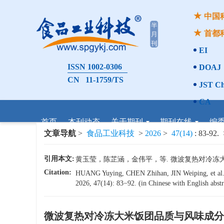
中国
首都
EI
ISSN 1002-0306
DOAJ
CN 11-1759/TS
JST Ch
CA
首页
本刊动态
关于期刊
期刊在线
编
文章导航
>
食品工业科技
>
2026
>
47(14)
: 83-92.
>
引用本文:
黄玉莹，陈芷涵，金伟平，等. 微波复热对冷冻大米饭团
Citation:
HUANG Yuying, CHEN Zhihan, JIN Weiping, et al. E
2026, 47(14): 83−92. (in Chinese with English abstr
微波复热对冷冻大米饭团品质与风味成分