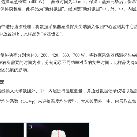
：选择蒸煮模式（400 W），蒸煮时间为40 min；保温：蒸煮完毕后，保温15
用保鲜膜包裹。此样品为“新鲜饭团”。经测定“新鲜饭团”中，外、中、内
冻冰箱中进行速冻处理，将数据采集器感温探头尖端插入饭团中心监测其中心
箱中放置24 h，此样品为“冷冻饭团”。
热功率分别为140、280、420、560、700 W，将数据采集器感温探头
℃左右所需要的时间为准，分别记录不同功率对应的复热时间，此样品为冷
饭团品质的影响。
定
温线插入大米饭团外、中、内层进行温度测量，并通过数据记录仪读取温
[
6
]
均匀系数（COV
）来评价温度均匀度
。大米饭团外、中、内层取点如
T