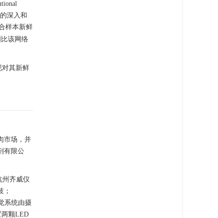
ional
研究的深入和
合样本新鲜
相比该网络
现对其新鲜
肉市场，并
剂有限公
杭州齐威仪
技；
视觉系统由摄
两颗LED