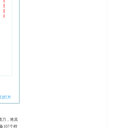
幻灯片
菌刀，将其
107个样