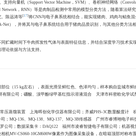
N）、支持向量机（Support Vector Machine，SVM）、卷积神经网络（Convolut
ve Neural Network，RNN）等是肉制品检测中常用的模型分类方法，随着算法
[
17
]
究。陈远涛等
将CNN与电子鼻系统相结合，能实现猪肉、鸡肉与鲳鱼混
A-Net），并将其与电子鼻系统结合用于猪肉品质识别，与其他分类方法
不同贮藏时间下牛肉挥发性气体与表面特征信息，并结合深度学习技术实
供理论依据与方法支持。
部位（15 kg左右），表面光滑呈鲜红色、色泽均匀，样本购自盐城市鲜
安研有限公司；硼酸、溴甲酚绿甲基红指示溶液混合 天津市科密欧化学试
。
公司；常压蒸馏装置 上海晖创化学仪器有限公司；齐威PHS-3C数显酸度计 
MQ-136、MQ-138、MQ-137、MQ-3B传感器 广州市睿博翊电子科
器 日本费加罗公司；数据采集卡：DAQ122 福州市凌睿智捷电子有限公司；机器
MV-CS060-10GM600W像素作为图像采集设备，在暗箱顶部对称布置