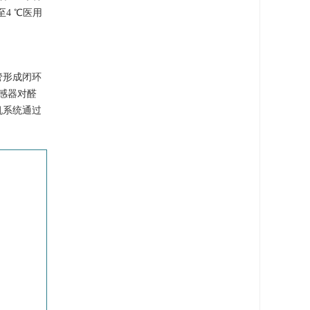
4 ℃医用
管形成闭环
感器对醛
机系统通过