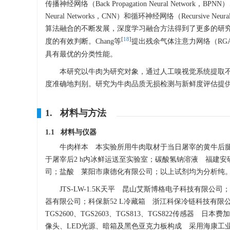
传播神经网络（Back Propagation Neural Network，BPN
Neural Networks，CNN）和循环神经网络（Recursi
算法融合的不断发展，深度学习融合方法得到了更多的研
[
18
]
度的有效判断。Chang等
提出残余气体注意力网络（RG
具有最优的分类性能。
本研究以牛肉为研究对象，通过人工嗅视觉系统提取
度准确地判别。研究为牛肉品质无损检测与新鲜度评估提
1. 材料与方法
1.1 材料与仪器
牛肉样本 本实验所用牛肉取材于当日屠宰的黄牛后腿
于屠宰后2 h内冰鲜运送至实验室；碳酸氢钠溶液 福建
司；盐酸 莱阳市康德化有限公司；以上试剂均为分析纯
JTS-LW-1.5K天平 昆山艾斯博格电子科技有限
器有限公司；科保新52 L冷藏箱 浙江科保冷链科技有限公司；
TGS2600、TGS2603、TGS813、TGS822传感
像头、LED光源、暗箱及黑色亚克力板构成 采用海康工业相机