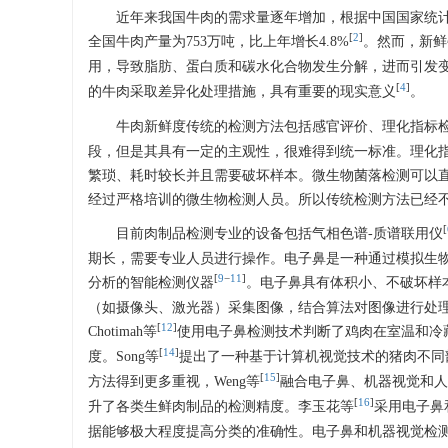
近年来我国牛肉的需求量逐年增加，根据中国国家统计局2
[
2
]
全国牛肉产量为753万吨，比上年增长4.8%
。然而，新鲜
用，导致脂肪、蛋白质和碳水化合物发生分解，进而引发
[
4
]
的牛肉采取差异化处理措施，具有重要的现实意义
。
牛肉新鲜度传统的检测方法包括感官评价、理化指标
段，但是其具有一定的主观性，很难得到统一标准。理化
繁琐、耗时较长并且需要破坏样本。微生物菌落检测可以
经过严格培训的微生物检测人员。所以传统检测方法已经
[
目前肉制品检测专业的设备包括气相色谱-质谱联用仪
期长，需要专业人员进行操作。电子鼻是一种通过模拟生
[
9
−
11
]
分析的智能检测仪器
。电子鼻具有体积小、不破坏样
（如摄像头、激光器）采集图像，结合算法对图像进行处
[
12
]
Chotimah等
使用电子鼻检测技术判断了鸡肉在室温和冷藏
[
14
]
度。Song等
提出了一种基于计算机视觉技术的猪肉不同
[
15
]
方法得到更多重视，Weng等
融合电子鼻、机器视觉和人
[
16
]
升了各类生鲜肉制品的检测精度。李玉花等
采用电子鼻
据能够极大程度提高分类的准确性。电子鼻和机器视觉检