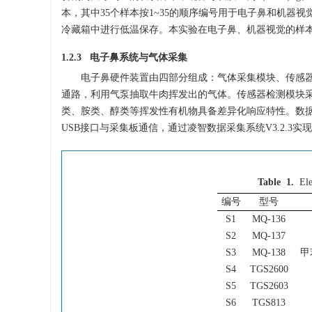
本，其中35个样本按1~35的顺序编号用于电子鼻和机器视
冷藏箱中进行低温保存。本实验在电子鼻、机器视觉的样
1.2.3 电子鼻系统与气体采集
电子鼻硬件装置由四部分组成：气体采集模块、传感
通路，利用气泵抽取牛肉挥发出的气体。传感器检测模块采
类、胺类、醇类等挥发性有机物具备差异化响应特性。数
USB接口与采集板通信，通过凌智数据采集系统V3.2.3
Table 1.
Ele
编号
型号
S1
MQ-136
S2
MQ-137
S3
MQ-138
甲
S4
TGS2600
S5
TGS2603
S6
TGS813