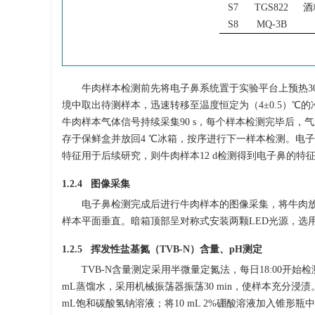
S7
TGS822
酒
S8
MQ-3B
牛肉样本检测前先将电子鼻系统置于实验平台上预热30 
境中取出待测样本，迅速转移至温度恒定为（4±0.5）℃的
牛肉样本气体信号持续采集90 s，每个样本检测完毕后，
存于保鲜盒并放回4 ℃冰箱，按序进行下一样本检测。电子鼻
特征用于后续研究，则牛肉样本12 d检测得到电子鼻的特征
1.2.4 图像采集
电子鼻检测完成后进行牛肉样本的图像采集，将牛肉放在
样本平面垂直。暗箱顶部呈对称式安装两颗LED光源，选
1.2.5 挥发性盐基氮（TVB-N）含量、pH测定
TVB-N含量测定采用半微量定氮法，每日18:00开始
mL蒸馏水，采用机械振荡器振荡30 min，使样本充分浸
mL饱和碳酸氢钠溶液；将10 mL 2%硼酸溶液加入锥形