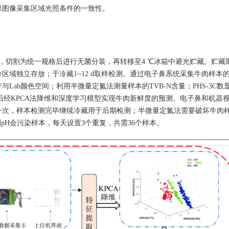
保图像采集区域光照条件的一致性。
，切割为统一规格后进行无菌分装，再转移至4 ℃冰箱中避光贮藏。贮藏
域独立存放；于冷藏1~12 d取样检测。通过电子鼻系统采集牛肉样本
Lab颜色空间；利用半微量定氮法测量样本的TVB-N含量；PHS-3C数
后经KPCA法降维和深度学习模型实现牛肉新鲜度的预测。电子鼻和机器
一次，样本检测完毕继续冷藏用于后期检测；半微量定氮法需要破坏牛肉
测pH会污染样本，每天设置3个重复，共需36个样本。