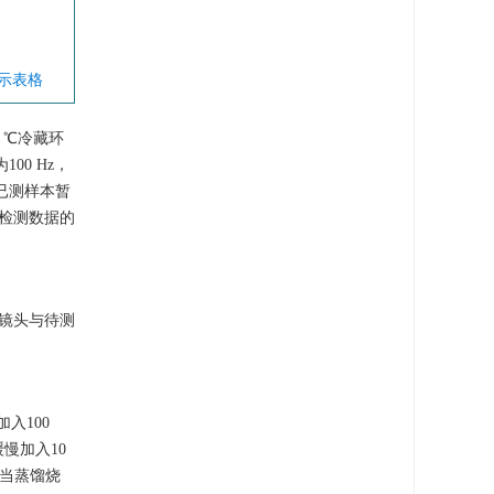
显示表格
 ℃冷藏环
0 Hz，
已测样本暂
个检测数据的
保镜头与待测
入100
慢加入10
，当蒸馏烧