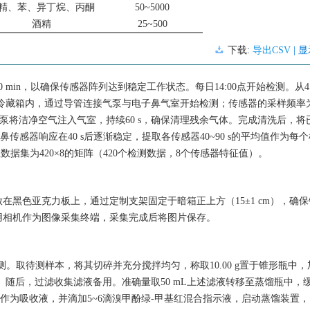
精、苯、异丁烷、丙酮
50~5000
酒精
25~500
下载:
导出CSV
| 
min，以确保传感器阵列达到稳定工作状态。每日14:00点开始检测。从4
冷藏箱内，通过导管连接气泵与电子鼻气室开始检测；传感器的采样频率为10
气泵将洁净空气注入气室，持续60 s，确保清理残余气体。完成清洗后，将
传感器响应在40 s后逐渐稳定，提取各传感器40~90 s的平均值作为每
数据集为420×8的矩阵（420个检测数据，8个传感器特征值）。
黑色亚克力板上，通过定制支架固定于暗箱正上方（15±1 cm），确
用相机作为图像采集终端，采集完成后将图片保存。
检测。取待测样本，将其切碎并充分搅拌均匀，称取10.00 g置于锥形瓶中，加
渍。随后，过滤收集滤液备用。准确量取50 mL上述滤液转移至蒸馏瓶中，缓
瓶中作为吸收液，并滴加5~6滴溴甲酚绿-甲基红混合指示液，启动蒸馏装置