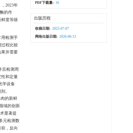
PDF下载量:
16
2023年
酶的作
出版历程
新鲜度等级
收稿日期:
2025-07-07
网络出版日期:
2026-06-13
常用检测手
测过程比较
结果并需要
并且检测周
定性和定量
光学设备
判别。
羊肉的新鲜
领域的创新
术显著提
多元检测数
目前，反向