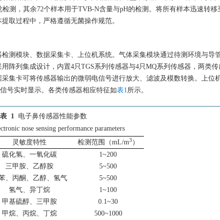
觉检测，其余72个样本用于TVB-N含量与pH的检测。将所有样本迅速转移至
本提取过程中，严格遵循无菌操作规范。
器检测模块、数据采集卡、上位机系统。气体采集模块通过待测环境与导
用阵列集成设计，内置4只TGS系列传感器与4只MQ系列传感器，两类传
据采集卡可将传感器输出的微弱电信号进行放大、滤波及模数转换。上位
实现信号实时显示。各类传感器相应特征如
表1
所示。
表 1
电子鼻传感器性能参数
ctronic nose sensing performance parameters
3
灵敏度特性
检测范围（mL/m
）
硫化氢、一氧化碳
1~200
三甲胺、乙醇胺
5~500
苯、丙酮、乙醇、氢气
5~500
氢气、异丁烷
1~100
甲基硫醇、三甲胺
0.1~30
甲烷、丙烷、丁烷
500~1000