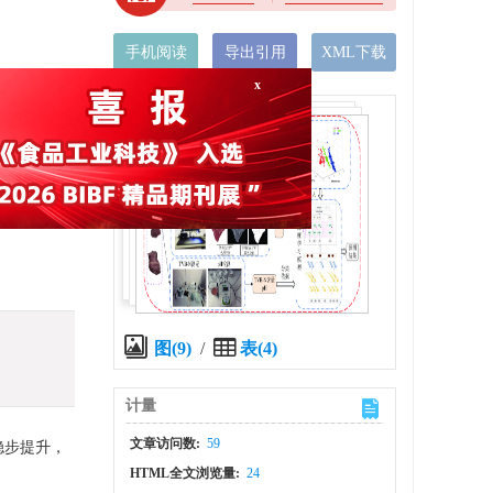
手机阅读
导出引用
XML下载
x
图(9)
/
表(4)
计量
文章访问数:
59
稳步提升，
HTML全文浏览量:
24