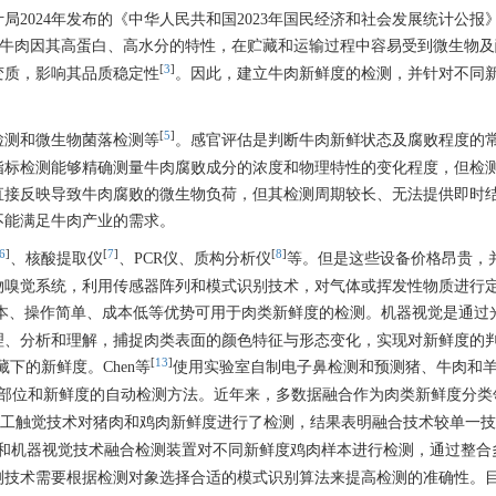
024年发布的《中华人民共和国2023年国民经济和社会发展统计公报》，
牛肉因其高蛋白、高水分的特性，在贮藏和运输过程中容易受到微生物及
[
3
]
变质，影响其品质稳定性
。因此，建立牛肉新鲜度的检测，并针对不同
[
5
]
检测和微生物菌落检测等
。感官评估是判断牛肉新鲜状态及腐败程度的
指标检测能够精确测量牛肉腐败成分的浓度和物理特性的变化程度，但检
直接反映导致牛肉腐败的微生物负荷，但其检测周期较长、无法提供即时
不能满足牛肉产业的需求。
6
]
[
7
]
[
8
]
、核酸提取仪
、PCR仪、质构分析仪
等。但是这些设备价格昂贵，
物嗅觉系统，利用传感器阵列和模式识别技术，对气体或挥发性物质进行
本、操作简单、成本低等优势可用于肉类新鲜度的检测。机器视觉是通过
理、分析和理解，捕捉肉类表面的颜色特征与形态变化，实现对新鲜度的
[
13
]
下的新鲜度。Chen等
使用实验室自制电子鼻检测和预测猪、牛肉和
部位和新鲜度的自动检测方法。近年来，多数据融合作为肉类新鲜度分类
工触觉技术对猪肉和鸡肉新鲜度进行了检测，结果表明融合技术较单一技
和机器视觉技术融合检测装置对不同新鲜度鸡肉样本进行检测，通过整合
测技术需要根据检测对象选择合适的模式识别算法来提高检测的准确性。