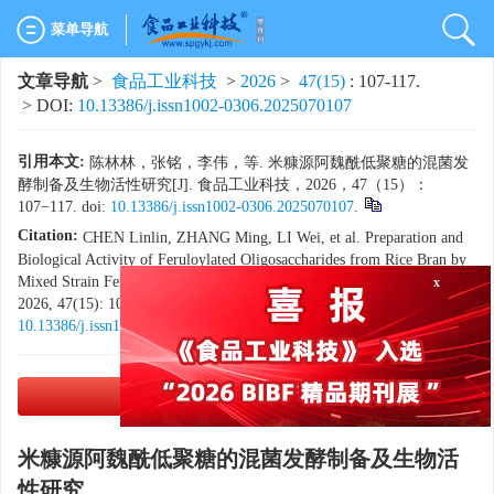
菜单导航
文章导航
>
食品工业科技
>
2026
>
47(15)
: 107-117.
> DOI:
10.13386/j.issn1002-0306.2025070107
引用本文:
陈林林，张铭，李伟，等. 米糠源阿魏酰低聚糖的混菌发
酵制备及生物活性研究[J]. 食品工业科技，2026，47（15）：
107−117. doi:
10.13386/j.issn1002-0306.2025070107
.
Citation:
CHEN Linlin, ZHANG Ming, LI Wei, et al. Preparation and
x
Biological Activity of Feruloylated Oligosaccharides from Rice Bran by
Mixed Strain Fermentation[J]. Science and Technology of Food Industry,
2026, 47(15): 107−117. (in Chinese with English abstract). doi:
10.13386/j.issn1002-0306.2025070107
.
PDF下载
(3566 KB)
米糠源阿魏酰低聚糖的混菌发酵制备及生物活
性研究