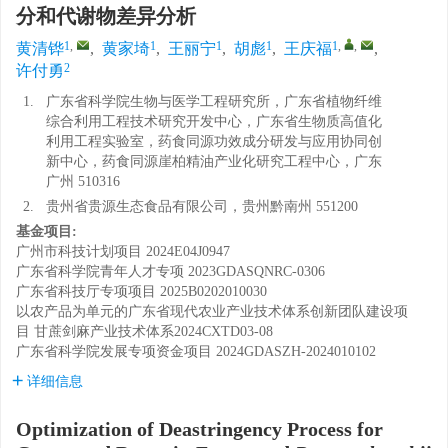
分和代谢物差异分析
1
,
1
1
1
1
,
,
黄清铧
,
黄家埼
,
王丽宁
,
胡彪
,
王庆福
,
2
许付勇
1.
广东省科学院生物与医学工程研究所，广东省植物纤维
综合利用工程技术研究开发中心，广东省生物质高值化
利用工程实验室，药食同源功效成分研发与应用协同创
新中心，药食同源崖柏精油产业化研究工程中心，广东
广州 510316
2.
贵州省贵源生态食品有限公司，贵州黔南州 551200
基金项目:
广州市科技计划项目
2024E04J0947
广东省科学院青年人才专项
2023GDASQNRC-0306
广东省科技厅专项项目
2025B0202010030
以农产品为单元的广东省现代农业产业技术体系创新团队建设项
目
甘蔗剑麻产业技术体系2024CXTD03-08
广东省科学院发展专项资金项目
2024GDASZH-2024010102
详细信息
Optimization of Deastringency Process for