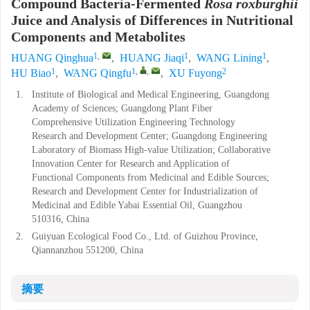
Compound Bacteria-Fermented
Rosa roxburghii
Juice and Analysis of Differences in Nutritional
Components and Metabolites
1
,
1
1
HUANG Qinghua
,
HUANG Jiaqi
,
WANG Lining
,
1
1
,
,
2
HU Biao
,
WANG Qingfu
,
XU Fuyong
1.
Institute of Biological and Medical Engineering, Guangdong
Academy of Sciences; Guangdong Plant Fiber
Comprehensive Utilization Engineering Technology
Research and Development Center; Guangdong Engineering
Laboratory of Biomass High-value Utilization; Collaborative
Innovation Center for Research and Application of
Functional Components from Medicinal and Edible Sources;
Research and Development Center for Industrialization of
Medicinal and Edible Yabai Essential Oil, Guangzhou
510316, China
2.
Guiyuan Ecological Food Co., Ltd. of Guizhou Province,
Qiannanzhou 551200, China
摘要