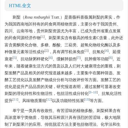
HTML全文
刺梨（
Rosa roxburghii
Tratt.）是蔷薇科蔷薇属刺梨的果实，作
为我国西南地区特有的药食两用植物资源，主要分布于我国贵州、
四川、云南等地，贵州刺梨资源尤为丰富，已成为贵州省重点发展
[
1
]
的药食同源经济作物
。刺梨果实含有极高的维生素C含量，此外还
富含黄酮类化合物、多糖、酚酸、三萜类、超氧化物歧化酶以及多
[
2
]
[
3
]
[
4
]
种微量元素等活性成分
，具有调节机体免疫
、抗氧化
、延缓
[
5
]
[
6
]
[
7
]
[
8
]
衰老
、抗动脉粥样硬化
、缓解肺损伤
、抗肿瘤等功能
。近
年来，随着健康生活方式的普及以及人们对大健康理念的重视，刺
梨发酵产品及相关的研究报道越来越多，主要集中在菌种筛选、发
酵工艺优化以及发酵产物成分分析与功效评价等方面。发酵工艺的
优化是提升产品品质的关键，研究报道表明，通过发酵可显著改变
[
9
−
10
]
刺梨的理化特性和生物活性，包括活性成分转化
、抗氧化活性
[
11
]
[
12
]
[
13
]
提升
、风味物质重组
以及功能特性拓展
等方面。
单宁是一类具有收敛性、有苦涩味的植物多酚。刺梨鲜果含有
高浓度单宁类物质，导致其压榨原汁具有强烈的苦涩味，极大地限
制了刺梨果汁的应用。传统脱涩方法主要包括物理法、化学法和生