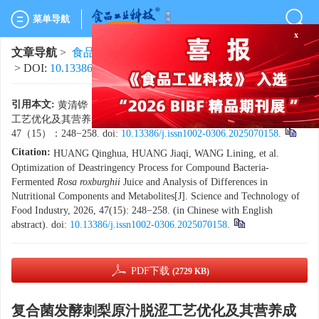
x
菜单导航
文章导航
>
食品工业科技
>
2026
>
47(15)
: 248-258.
> DOI:
10.13386/j.issn1002-0306.2025070158
引用本文:
黄清铧，黄家埼，王丽宁，等. 复合菌发酵刺梨原汁脱涩
工艺优化及其营养成分和代谢物差异分析[J]. 食品工业科技，2026，
47（15）：248−258. doi:
10.13386/j.issn1002-0306.2025070158
.
Citation:
HUANG Qinghua, HUANG Jiaqi, WANG Lining, et al.
Optimization of Deastringency Process for Compound Bacteria-
Fermented
Rosa roxburghii
Juice and Analysis of Differences in
Nutritional Components and Metabolites[J]. Science and Technology of
Food Industry, 2026, 47(15): 248−258. (in Chinese with English
abstract). doi:
10.13386/j.issn1002-0306.2025070158
.
PDF下载
(2729 KB)
复合菌发酵刺梨原汁脱涩工艺优化及其营养成