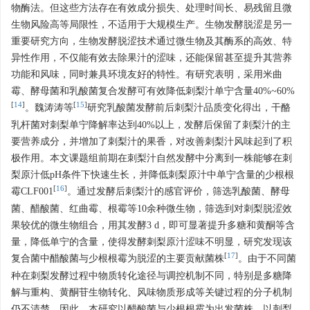
物酶法。但这些方法存在有效成分损失、处理时间长、易残留且微
生物风险高等局限性，不适用于大规模生产。生物发酵脱涩是另一
重要研究方向，生物发酵脱涩技术通过微生物及其酶系的高效、特
异性作用，不仅能有效去除果汁的涩味，还能保留甚至提升其营养
功能和风味，同时兼具环境友好的特性。有研究表明，采用米曲
霉、酵母菌和乳酸菌复合发酵可有效降低刺梨汁单宁含量40%~60%
[
14
]
[
15
]
。魏涛涛等
研究乳酸菌发酵前后刺梨汁品质变化得出，干酪
乳杆菌对刺梨单宁降解率达到40%以上，发酵后保留了刺梨汁的主
要营养成分，并增加了刺梨汁的果香，对改善刺梨汁风味起到了积
极作用。本文课题组前期在刺梨汁自然发酵中分离到一株能够在刺
梨原汁低pH条件下快速生长，并降低刺梨原汁中单宁含量的少根根
[
16
]
霉CLF001
。通过发酵后刺梨汁的感官评价，筛选乳酸菌、酵母
菌、醋酸菌、红曲霉、根霉等10余种微生物，筛选到对刺梨脱涩效
果较优的微生物组合，用其发酵3 d，即可显著提升多糖和黄酮等含
量，降低单宁的含量，使得发酵刺梨原汁涩味不明显，研究发现该
[
17
]
复合菌中醋酸菌与少根根霉为脱涩的主要贡献菌株
。由于不同菌
种在刺梨发酵过程中物质转化途径与调控机制不同，特别是多糖降
解与重构、黄酮苷生物转化、风味物质形成等关键过程的分子机制
仍不清楚。因此，本研究以醋酸菌与少根根霉为出发菌株，以刺梨