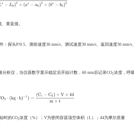
L
∗
−
L
0
)
2
+
(
a
∗
−
a
0
)
2
+
(
b
∗
−
b
0
)
2
值、黄蓝值。
头P/0.5、测前速度30 mm/s、测试速度30 mm/s、返回速度30 mm/s
碳分析仪，当仪器数字显示稳定后开始计数，60 min后记录CO
浓度，呼
2
mg C
O
2
⋅
(
kg
⋅
h
)
−
1
)
=
(
C
t
−
C
0
)
×
V
×
44
m
×
t
始时的CO
浓度（%）；V为密闭容器顶空体积（L）；44为摩尔质量
2
。