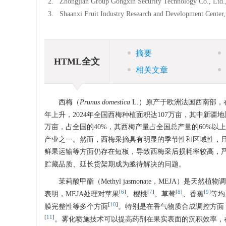
2.
Zhongjian Group Gongxin Security Technology Co., Ltd.
3.
Shaanxi Fruit Industry Research and Development Center
摘要
HTML全文
相关文章
西梅（
Prunus domestica
L.）原产于欧洲法国西南部
年上升，2024年全国西梅种植面积达107万亩，其中新疆
万亩，占全国的40%，其西梅产量占全国总产量的60%以
产业之一。然而，西梅采摘具有明显的季节性和区域性，
鲜果运输等方面仍存在短板，导致西梅采后损耗率较高，
贮藏品质、延长货架期成为亟待解决的问题。
茉莉酸甲酯（Methyl jasmonate，MEJA）
[
6
]
[
7
]
[
8
]
[
9
]
表明，MEJA处理对苹果
、樱桃
、草莓
、香蕉
等均
[
10
]
膜完整性等多个方面
。特别是在香气物质合成调控方面
[
11
]
。雾化喷施技术可以提高药剂在果实表面的沉积效率，