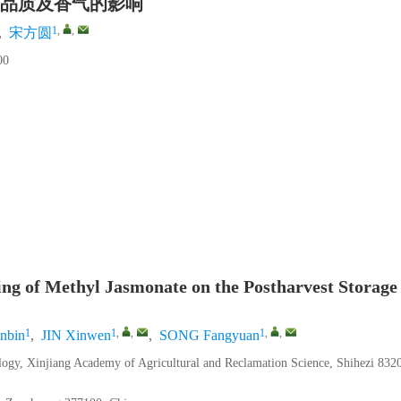
品质及香气的影响
1
,
,
,
宋方圆
0
ying of Methyl Jasmonate on the Postharvest Storage
1
1
,
,
1
,
,
inbin
,
JIN Xinwen
,
SONG Fangyuan
ology, Xinjiang Academy of Agricultural and Reclamation Science, Shihezi 832