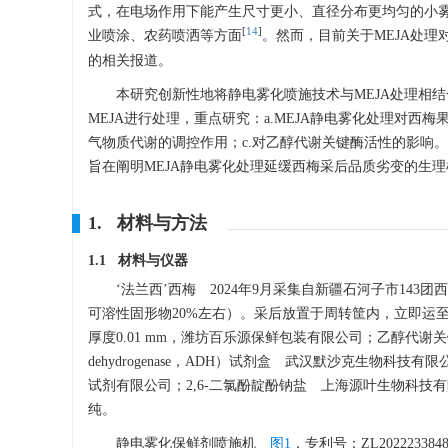
式，在电场作用下能产生尺寸更小、直径分布更均匀的小
[
14
]
业喷涂、农药喷洒等方面
。然而，目前关于MEJA处理
的相关报道。
本研究创新性地将静电雾化喷施技术与MEJA处理相结合
MEJA进行处理，重点研究：a.MEJA静电雾化处理对
气物质代谢的调控作用；c.对乙醇代谢关键酶活性的影响
旨在阐明MEJA静电雾化处理延缓西梅采后品质劣变的生
1. 材料与方法
1.1 材料与仪器
‘法兰西’西梅 2024年9月采集自新疆石河子市14
可溶性固形物20%左右）。采后放置于周转筐内，立即运至新
厚度0.01 mm，潍坊百乐源保鲜包装有限公司；乙醇代谢关键酶丙酮酸
dehydrogenase，ADH）试剂盒 武汉默沙克生
试剂有限公司；2,6-二氯酚靛酚钠盐 上海源叶生物科技
纯。
静电雾化保鲜剂喷施机
图1
，专利号：ZL20222338