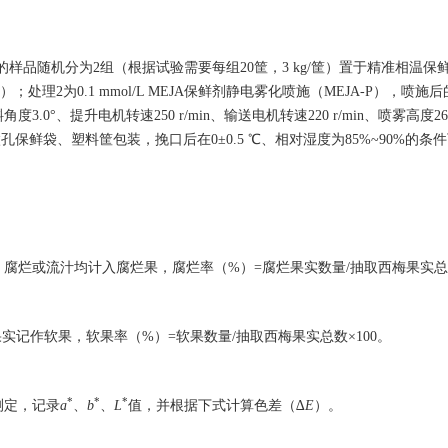
冷后的样品随机分为2组（根据试验需要每组20筐，3 kg/筐）置于精准相温保
K）；处理2为0.1 mmol/L MEJA保鲜剂静电雾化喷施（MEJA-P），喷施
°、提升电机转速250 r/min、输送电机转速220 r/min、喷雾高度26
E微孔保鲜袋、塑料筐包装，挽口后在0±0.5 ℃、相对湿度为85%~90%的条
腐烂或流汁均计入腐烂果，腐烂率（%）=腐烂果实数量/抽取西梅果实总数
实记作软果，软果率（%）=软果数量/抽取西梅果实总数×100。
*
*
*
测定，记录
a
、
b
、
L
值，并根据下式计算色差（∆
E
）。