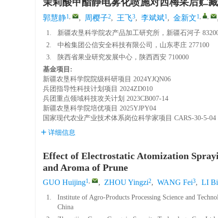
茉莉酸甲酯静电雾化喷施对西梅采后贮藏
1
,
2
3
1
1
,
,
郭慧静
,
周樱子
,
王飞
,
李斌斌
,
金新文
1.
新疆农垦科学院农产品加工研究所，新疆石河子 83200
2.
中检集团公信安全科技有限公司，山东枣庄 277100
3.
陕西省果业研究发展中心，陕西西安 710000
基金项目:
新疆农垦科学院院级科研项目
2024YJQN06
兵团指导性科技计划项目
2024ZD010
兵团重点领域科技攻关计划
2023CB007-14
新疆农垦科学院培优项目
2025YJPY04
国家现代农业产业技术体系岗位科学家项目
CARS-30-5-04
详细信息
Effect of Electrostatic Atomization Spra
and Aroma of Prune
1
,
2
3
GUO Huijing
,
ZHOU Yingzi
,
WANG Fei
,
LI B
1.
Institute of Agro-Products Processing Science and Techn
China