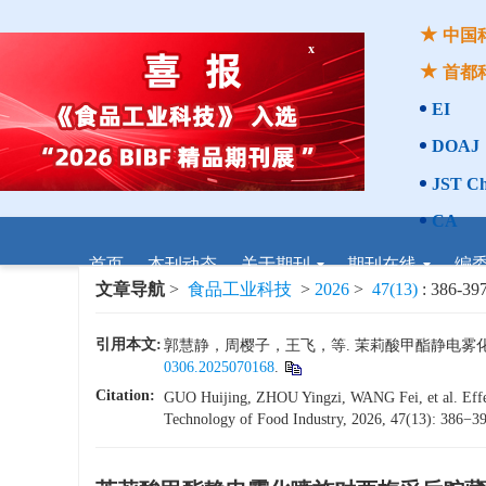
中国
x
首都
EI
ISSN 1002-0306
DOAJ
CN 11-1759/TS
JST Ch
CA
首页
本刊动态
关于期刊
期刊在线
编
文章导航
>
食品工业科技
>
2026
>
47(13)
: 386-397
引用本文:
郭慧静，周樱子，王飞，等. 茉莉酸甲酯静电雾化喷施对
0306.2025070168
.
Citation:
GUO Huijing, ZHOU Yingzi, WANG Fei, et al. Effect
Technology of Food Industry, 2026, 47(13): 386−397