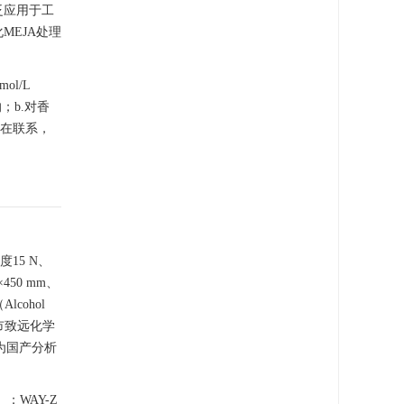
泛应用于工
MEJA处理
l/L
；b.对香
内在联系，
15 N、
50 mm、
cohol
市致远化学
为国产分析
）；WAY-Z