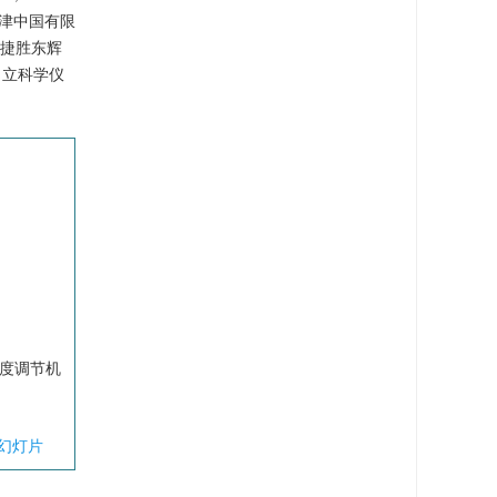
岛津中国有限
津捷胜东辉
日立科学仪
角度调节机
幻灯片