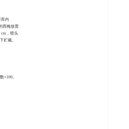
鲜库内
后的西梅放置
 cm，喷头
件下贮藏。
×100。