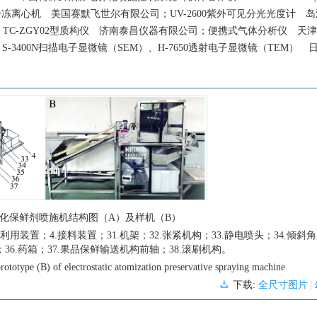
冻离心机 美国赛默飞世尔有限公司；UV-2600紫外可见分光光度计 
司；TC-ZGY02型质构仪 济南泰昌仪器有限公司；便携式气体分析仪 天
S-3400N扫描电子显微镜（SEM）、H-7650透射电子显微镜（TEM） 
化保鲜剂喷施机结构图（A）及样机（B）
利用装置；4.接料装置；31.机架；32.张紧机构；33.静电喷头；34.倾斜
；36.药箱；37.果品保鲜输送机构前轴；38.滚刷机构。
rototype (B) of electrostatic atomization preservative spraying machine
下载:
全尺寸图片