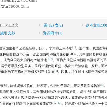
, Zaozhuang 277100, China
, Xi'an 710000, China
HTML全文
图
(12)
表
(2)
参考文献
(30)
施引文献
资源附件
(1)
[
1
]
，在我国主要产区包括新疆、四川、甘肃和云南等地
。近年来，我国西梅
地区种植面积达75万亩，占全国西梅种植总面积的70%；其中伽师县种植面
[
2
−
3
]
上，成为全国最大的西梅产销基地
。西梅产业已成为新疆南疆地区的重
且属于呼吸跃变型果实，采后生理代谢旺盛，易发生后熟软化、腐烂，而
[
4
]
严重制约了西梅的市场供应和产业发展
。因此，将保鲜技术用于西梅贮
[
5
]
是天然植物调节剂，能够调节植物的生长发育，包括种子萌发、开花及果实成熟等
。
具有明显的保鲜效果，其作用机制涉及抑制呼吸代谢、调控活性氧平衡以
，MEJA可通过激活酯类合成关键酶基因的表达，显著促进果实特征香气
[
12
−
13
]
在果蔬的保鲜应用中展现出显著优势
。静电雾化喷施技术作为一种