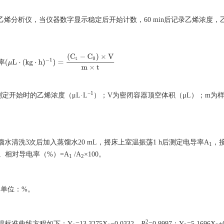
00乙烯分析仪，当仪器数字显示稳定后开始计数，60 min后记录乙烯浓度
放
速
率
(
μ
L
⋅
(
kg
⋅
h
)
−
1
)
=
(
C
t
−
C
0
)
×
V
m
×
t
率
−1
测定开始时的乙烯浓度（μL·L
）；V为密闭容器顶空体积（μL）；m为
水清洗3次后加入蒸馏水20 mL，摇床上室温振荡1 h后测定电导率A
，
1
。相对导电率（%）=A
/A
×100。
1
2
，单位：%。
2
得标准曲线方程如下：Y
=13.3275X
−0.0332，
R
=0.9997；Y
=5.1696X
+