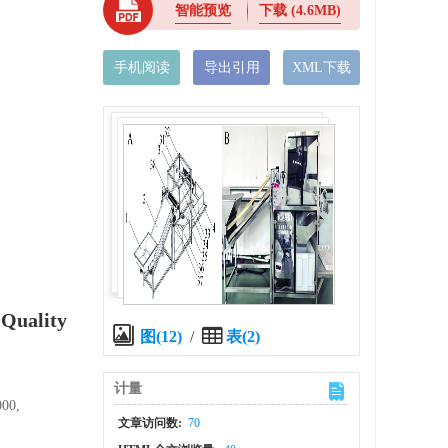
智能预览
下载
(4.6MB)
手机阅读
导出引用
XML下载
 Quality
图(12)
/
表(2)
计量
000,
文章访问数:
70