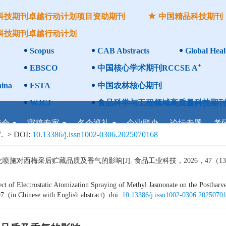
科技期刊卓越行动计划项目资助期刊
中国精品科技期刊
科技期刊卓越行动计划
Scopus
CAB Abstracts
Global Heal
+
EBSCO
中国核心学术期刊RCCSE A
ina
FSTA
中国农林核心期刊
WJCI
食品科学与工程领域高质量科技期刊
委会
审稿专家
名企巡礼
企业联办
论坛专题
考
.
> DOI:
10.13386/j.issn1002-0306.2025070168
西梅采后贮藏品质及香气的影响[J]. 食品工业科技，2026，47（13）：38
 of Electrostatic Atomization Spraying of Methyl Jasmonate on the Postharve
. (in Chinese with English abstract). doi:
10.13386/j.issn1002-0306.2025070