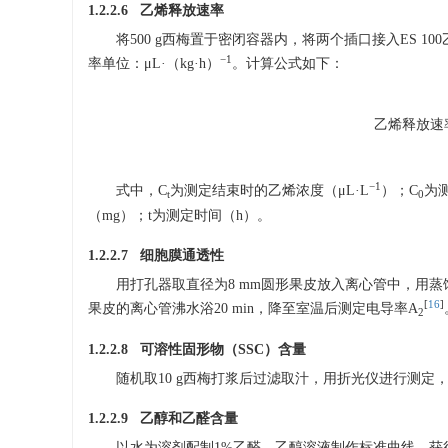
1.2.2.6 乙烯释放速率
将500 g西梅置于密闭容器内，将两个插口接入ES 1
−1
率单位：μL·（kg·h）
。计算公式如下：
乙
烯
释
乙
烯
释
放
速
−1
式中，C
为测定结束时的乙烯浓度（μL·L
）；C
为
t
0
（mg）；t为测定时间（h）。
1.2.2.7 细胞膜通透性
用打孔器取直径为8 mm圆形果皮放入离心管中，用蒸馏
[
16
]
果皮的离心管沸水浴20 min，降至室温后测定电导率A
2
1.2.2.8 可溶性固形物（SSC）含量
随机取10 g西梅打浆后过滤取汁，用折光仪进行测定
1.2.2.9 乙醇和乙醛含量
以水为溶剂配制1%乙醛、乙醇溶液制作标准曲线，获