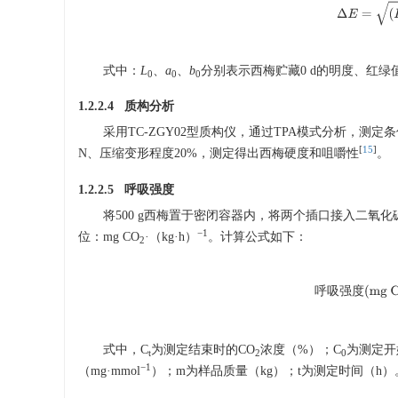
Δ
E
=
(
式中：
L
、
a
、
b
分别表示西梅贮藏0 d的明度、红绿
0
0
0
1.2.2.4 质构分析
采用TC-ZGY02型质构仪，通过TPA模式分析，测定条件：探
[
15
]
N、压缩变形程度20%，测定得出西梅硬度和咀嚼性
。
1.2.2.5 呼吸强度
将500 g西梅置于密闭容器内，将两个插口接入二氧化
−1
位：mg CO
·（kg·h）
。计算公式如下：
2
呼
吸
强
度
(
呼
吸
强
度
式中，C
为测定结束时的CO
浓度（%）；C
为测定开
t
2
0
−1
（mg·mmol
）；m为样品质量（kg）；t为测定时间（h）