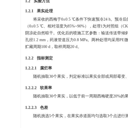
1.2 实验方法
1.2.1 果实处理
将采收的西梅于0±0.5 ℃条件下快速预冷24 h。预
（0±0.5 ℃、相对湿度为85%~90%），处理1为对照组（C
阴凉处自然晾干。优化后的喷施工艺参数：输送传送带倾斜角度3.0
孔径1.2 mm，药液管道压力0.8 MPa。两种处理均采用P
贮藏周期100 d，取样周期20 d。
1.2.2 指标测定
1.2.2.1 腐烂率
随机抽取30个果实，判定标准以果实全部或局部霉变、
1.2.2.2 软果率
随机抽取30个果实，以低于前一周期西梅硬度20%的果
1.2.2.3 色差
随机挑选5个果实，在果实赤道面均匀选取3个点进行