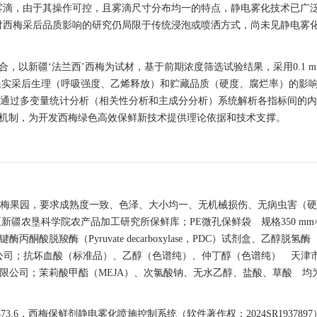
雾滴，由于其操作可控，且雾滴尺寸分布均一的特点，静电雾化技术已广
对西梅采后品质影响的研究仍局限于传统浸泡或喷洒方式，尚未见静电雾化
，以新疆‘法兰西’西梅为试材，基于前期浓度筛选试验结果，采用0.1 mmo
西梅果实采后生理（呼吸强度、乙烯释放）和贮藏品质（硬度、腐烂率）的影响
。通过多变量统计分析（相关性分析和主成分分析）系统解析各指标间的
理机制，为开发西梅绿色高效保鲜新技术提供理论依据和技术支撑。
3团西梅果园，要求成熟度一致、色泽、大小均一、无机械损伤、无病虫害（硬度
疆农垦科学院农产品加工研究所保鲜库；PE微孔保鲜袋 规格350 mm×4
脱羧酶（Pyruvate decarboxylase，PDC）试剂盒、乙醇脱氢酶（Al
物科技有限公司；抗坏血酸（标准品）、乙醇（色谱纯）、仲丁醇（色谱纯） 天津
有限公司；茉莉酸甲酯（MEJA）、次氯酸钠、无水乙醇、盐酸、草酸 均
4873.6，西梅保鲜剂静电雾化喷施控制系统（软件著作权：2024SR1937897