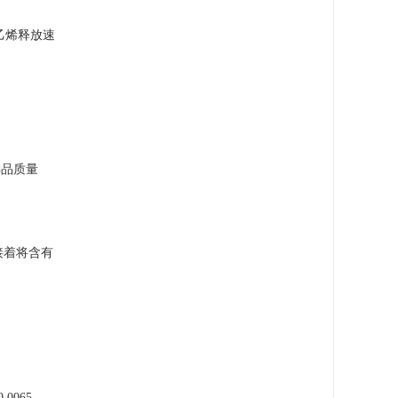
，乙烯释放速
样品质量
接着将含有
0.0065，