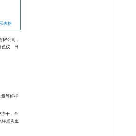
显示表格
i有限公司；
光测色仪 日
含量等鲜样
中冻干，至
采样点均重