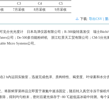
C3
C4
C5
采收
7月采收
8月采收
9月采收
下载:
导出CSV
| 
0紫外可见分光光度计 日本岛津仪器有限公司；R-300旋转蒸发仪 瑞士Büch
国Waters公司；De-500多功能粉碎机 浙江红景天工贸有限公司；CM-5分
Micro Systems公司。
。
，在2 h内运回实验室，迅速完成色泽、质构特性、褐变度、叶绿素和水分
定。将新鲜芽菜样品立即置于液氮中速冻固定，随后转入真空冷冻干燥机
准筛，得到均匀粉末，密封后避光保存于−80 ℃超低温冰箱中待测。每个