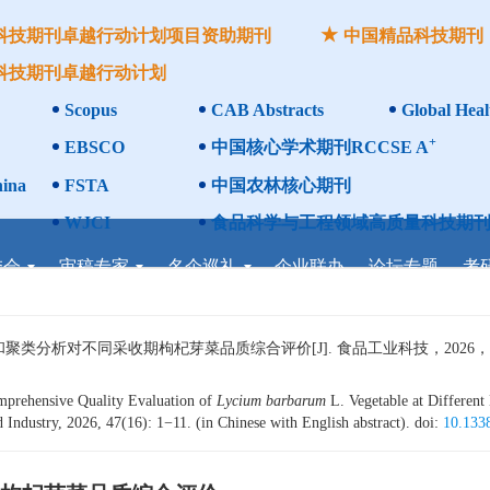
科技期刊卓越行动计划项目资助期刊
中国精品科技期刊
科技期刊卓越行动计划
Scopus
CAB Abstracts
Global Heal
+
EBSCO
中国核心学术期刊RCCSE A
ina
FSTA
中国农林核心期刊
WJCI
食品科学与工程领域高质量科技期刊
委会
审稿专家
名企巡礼
企业联办
论坛专题
考
析对不同采收期枸杞芽菜品质综合评价[J]. 食品工业科技，2026，47（16
prehensive Quality Evaluation of
Lycium barbarum
L. Vegetable at Different
 Industry, 2026, 47(16): 1−11. (in Chinese with English abstract). doi:
10.133