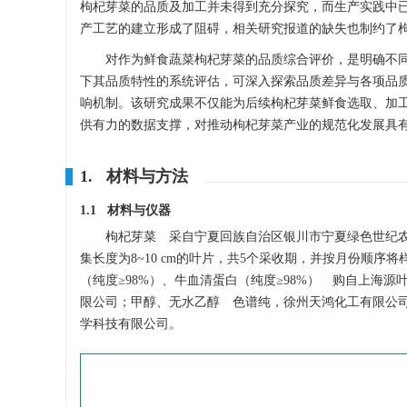
枸杞芽菜的品质及加工并未得到充分探究，而生产实践中
产工艺的建立形成了阻碍，相关研究报道的缺失也制约了
对作为鲜食蔬菜枸杞芽菜的品质综合评价，是明确不
下其品质特性的系统评估，可深入探索品质差异与各项品
响机制。该研究成果不仅能为后续枸杞芽菜鲜食选取、加
供有力的数据支撑，对推动枸杞芽菜产业的规范化发展具
1. 材料与方法
1.1 材料与仪器
枸杞芽菜 采自宁夏回族自治区银川市宁夏绿色世纪农业
集长度为8~10 cm的叶片，共5个采收期，并按月份顺序将样
（纯度≥98%）、牛血清蛋白（纯度≥98%） 购自上海
限公司；甲醇、无水乙醇 色谱纯，徐州天鸿化工有限公司
学科技有限公司。