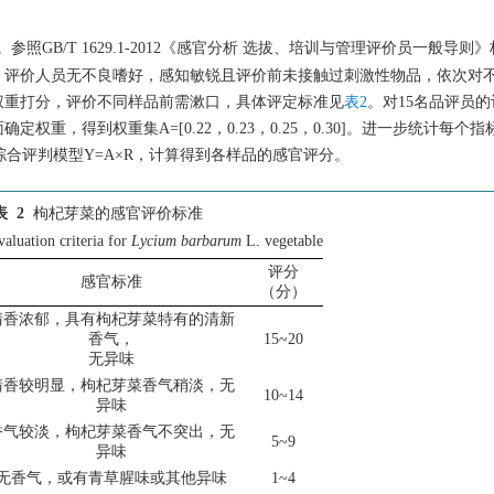
GB/T 1629.1-2012《感官分析 选拔、培训与管理评价员一般导则
，评价人员无不良嗜好，感知敏锐且评价前未接触过刺激性物品，依次对
权重打分，评价不同样品前需漱口，具体评定标准见
表2
。对15名品评员
，得到权重集A=[0.22，0.23，0.25，0.30]。进一步统计每个
合评判模型Y=A×R，计算得到各样品的感官评分。
表 2
枸杞芽菜的感官评价标准
aluation criteria for
Lycium barbarum
L. vegetable
评分
感官标准
（分）
清香浓郁，具有枸杞芽菜特有的清新
香气，
15~20
无异味
清香较明显，枸杞芽菜香气稍淡，无
10~14
异味
香气较淡，枸杞芽菜香气不突出，无
5~9
异味
无香气，或有青草腥味或其他异味
1~4