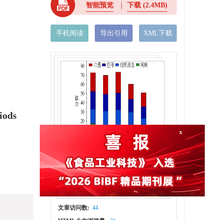
智能预览
下载
(2.4MB)
手机阅读
导出引用
XML下载
iods
x
图(7)
/
表(8)
计量
文章访问数:
44