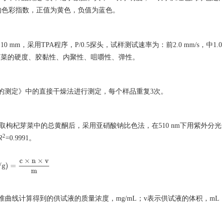
的色彩指数，正值为黄色，负值为蓝色。
10 mm，采用TPA程序，P/0.5探头，试样测试速率为：前2.0 mm/s，中1.0
得枸杞芽菜的硬度、胶黏性、内聚性、咀嚼性、弹性。
品中水分的测定》中的直接干燥法进行测定，每个样品重复3次。
提取枸杞芽菜中的总黄酮后，采用亚硝酸钠比色法，在510 nm下用紫外分
2
R
=0.9991。
m
g
/
g
)
=
c
×
n
×
v
m
准曲线计算得到的供试液的质量浓度，mg/mL；v表示供试液的体积，mL