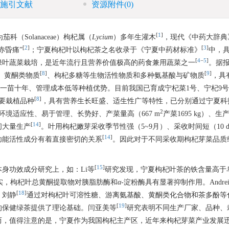
施引文献
资源附件
(0)
[
1
]
（Solanaceae）枸杞属（
Lycium
）多年生灌木
，现代《中药大辞典
[
2
]
[
3
]
赤昏痛”
；宁夏枸杞叶以枸杞茶之名收录于《宁夏中药材标准》
中，
[
4
−
5
]
绿叶蔬菜栽培，是近年流行且营养价值极高的药食兼用蔬菜之一
。据
[
8
]
[
9
]
、黄酮类物质
、枸杞多糖等生物活性物质和多种氨基酸与矿物质
，具
一苗十年、管理成本低等种植优势。目前我国已育成宁杞菜1号、宁杞9号
[
8
]
要栽植品种
，具有营养生长旺盛、适生性广等特性，已分别通过宁夏科
2
环境适应性、易于管理、长势好、产菜量高（667 m
产菜1695 kg）、
[
14
]
间大量生产
。叶用枸杞嫩芽采收季节性强（5~9月）、采收时间短（10 
[
14
]
功能活性成分有着直接密切的关系
。因此对于不同采收期枸杞芽菜品质
[
15
]
身功效成分研究上，如：Li等
研究发现，宁夏枸杞叶茶的铁含量高于
实，枸杞叶总黄酮提取物对胰脂肪酶和
α
-淀粉酶具有显著抑制作用。Andre
[
18
]
，刘静
通过对枸杞叶可溶性糖、游离氨基酸、黄酮类化合物和茶多酚等
[
19
]
的保健绿茶提供了理论基础。闫亚美等
研究表明不同生产厂家、品种、
而，值得注意的是，宁夏作为我国枸杞主产区，近年来枸杞芽菜产业发展