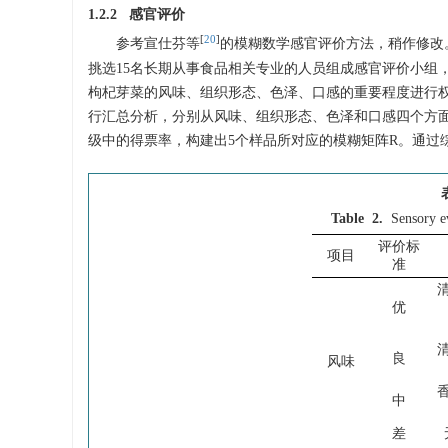
1.2.2 感官评价
[
20
]
参考宣仕芬等
的模糊数学感官评价方法，稍作修改。参照
挑选15名长期从事食品相关专业的人员组成感官评价小组
枸杞芽菜的风味、组织形态、色泽、口感的重要程度进行
行汇总分析，分别从风味、组织形态、色泽和口感四个方面确定权重
级中的得票率，构建出5个样品所对应的模糊矩阵R。通过综
Table 2.
Sensory ev
评价标
项目
准
优
良
风味
中
差