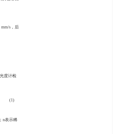
 mm/s，后
光光度计检
(1)
；n表示稀