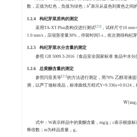
*
数，正值为红色，负值为绿色；
b
表示从蓝色到黄色之间
1.2.4 枸杞芽菜质构的测定
[
21
]
采用TA-XT.Plus质构仪进行测试
，试样尺寸10 mm×
1.0 mm/s，压缩形变量30%，停留时间5 s，依次测
1.2.5 枸杞芽菜水分含量的测定
参照 GB 5009.3-2016《食品安全国家标准 食
1.2.6 总黄酮含量的测定
[
21
]
参照闫亚美等
的方法进行测定，用70% 乙醇溶液
测，以芦丁做标准品，标准曲线方程式Y=9.336x+0.0124，
W
(
式中：W表示样品中的黄酮含量，mg/g；c表示根据标
释倍数；m为样品质量，g。