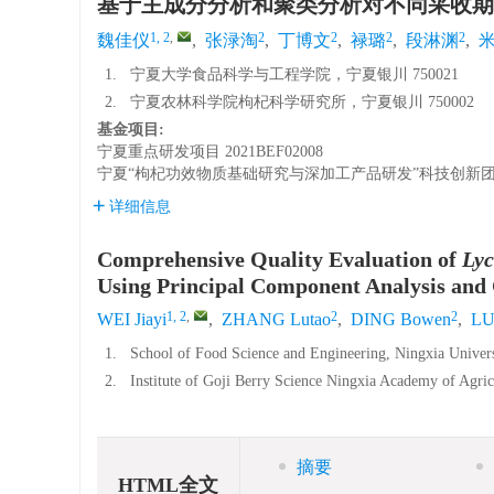
基于主成分分析和聚类分析对不同采收期
1, 2
,
2
2
2
2
魏佳仪
,
张渌淘
,
丁博文
,
禄璐
,
段淋渊
,
1.
宁夏大学食品科学与工程学院，宁夏银川 750021
2.
宁夏农林科学院枸杞科学研究所，宁夏银川 750002
基金项目:
宁夏重点研发项目
2021BEF02008
宁夏“枸杞功效物质基础研究与深加工产品研发”科技创新
详细信息
Comprehensive Quality Evaluation of
Ly
Using Principal Component Analysis and 
1, 2
,
2
2
WEI Jiayi
,
ZHANG Lutao
,
DING Bowen
,
LU
1.
School of Food Science and Engineering, Ningxia Univer
2.
Institute of Goji Berry Science Ningxia Academy of Agric
摘要
HTML全文