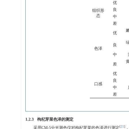
优
良
组织形
态
中
差
优
良
色泽
中
差
优
良
口感
中
差
1.2.3 枸杞芽菜色泽的测定
[
21
]
采用CM-5分光测色仪对枸杞芽菜的色泽进行测定