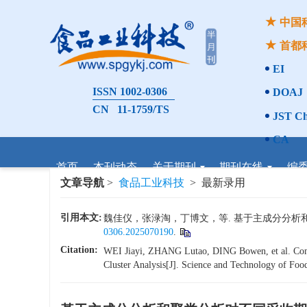
中国
首都
EI
ISSN 1002-0306
DOAJ
CN 11-1759/TS
JST Ch
CA
首页
本刊动态
关于期刊
期刊在线
编
文章导航
>
食品工业科技
> 最新录用
引用本文:
魏佳仪，张渌淘，丁博文，等. 基于主成分分析和聚类分
0306.2025070190
.
Citation:
WEI Jiayi, ZHANG Lutao, DING Bowen, et al. Com
Cluster Analysis[J]. Science and Technology of Food