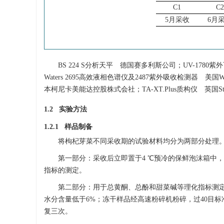
C1
C2
5月采收
6月
BS 224 S分析天平 德国赛多利斯公司；UV-178
Waters 2695高效液相色谱仪及2487紫外吸收检测器 美
本柯尼卡美能达控股株式会社；TA-XT.Plus质构仪 英国Stable 
1.2 实验方法
1.2.1 样品制备
将枸杞芽菜不同采收期的试验材料均分为两部分处理
第一部分：采收后立即置于4 ℃预冷的保鲜泡沫箱中
指标的测定。
第二部分：用于总黄酮、总酚和甜菜碱等理化指标测
水分含量低于6%；冻干样品经高速粉碎机粉碎，过40目标
复三次。