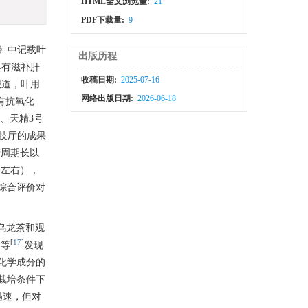
HTML全文浏览量:
21
PDF下载量:
9
》中记载叶
出版历程
具有滋补肝
收稿日期:
2025-07-16
报道，叶用
网络出版日期:
2026-06-18
有抗氧化
、天精3号
技厅的成果
生产周期长以
d左右），
综合评价对
乌龙茶和观
[
17
]
i等
发现
化学成分的
栽培条件下
迅速，但对