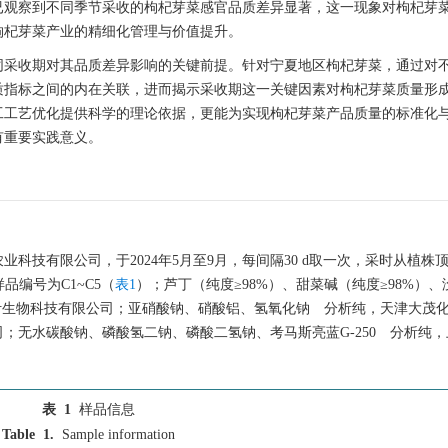
已观察到不同季节采收的枸杞芽菜感官品质差异显著，这一现象对枸杞芽
枸杞芽菜产业的精细化管理与价值提升。
同采收期对其品质差异影响的关键前提。针对宁夏地区枸杞芽菜，通过对
质指标之间的内在关联，进而揭示采收期这一关键因素对枸杞芽菜质量形
工工艺优化提供科学的理论依据，更能为实现枸杞芽菜产品质量的标准化
有重要实践意义。
科技有限公司，于2024年5月至9月，每间隔30 d取一次，采时从植株
品编号为C1~C5（
表1
）；芦丁（纯度≥98%）、甜菜碱（纯度≥98%）
源叶生物科技有限公司；亚硝酸钠、硝酸铝、氢氧化钠 分析纯，天津大茂
；无水碳酸钠、磷酸氢二钠、磷酸二氢钠、考马斯亮蓝G-250 分析纯
表 1
样品信息
Table 1.
Sample information