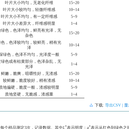
叶片大小均匀，无老化纤维
15~20
叶片大小较均匀，轻微纤维感
10~14
叶片大小不均匀，有一定纤维感
5~9
叶片大小差异大，纤维感明显
1~4
嫩绿色，色泽均匀，鲜亮有光泽，无
15~20
杂色
绿色，色泽较均匀，较鲜亮，稍有光
10~14
泽
深绿色，色泽不均匀，光泽度一般
5~9
黄绿色或有枯黄部分，色泽杂乱，无
1~4
光泽
鲜嫩，脆爽，咀嚼性好，无渣感
15~20
较鲜嫩，脆度较好，稍有渣感
10~14
质地偏硬，脆度一般，渣感较明显
5~9
质地坚硬，无脆感，渣感重
1~4
下载:
导出CSV
| 
*
*
，每个样品测定3次，记录数据。其中
L
表示明度；
a
表示从红色到绿色之