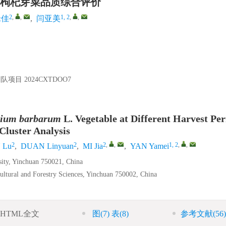
枸杞芽菜品质综合评价
2
,
,
1, 2
,
,
米佳
,
闫亚美
团队项目
2024CXTDOO7
cium barbarum
L. Vegetable at Different Harvest Per
Cluster Analysis
2
2
2
,
,
1, 2
,
,
 Lu
,
DUAN Linyuan
,
MI Jia
,
YAN Yamei
sity, Yinchuan 750021, China
ultural and Forestry Sciences, Yinchuan 750002, China
HTML全文
图
(7)
表
(8)
参考文献
(56)