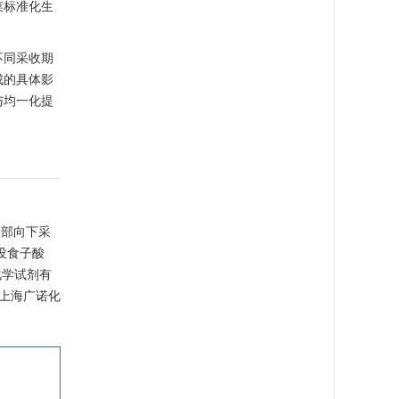
菜标准化生
不同采收期
成的具体影
与均一化提
顶部向下采
、没食子酸
化学试剂有
，上海广诺化