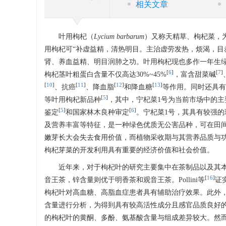
相关文章
叶用枸杞（
Lycium barbarum
）又称天精草、枸杞菜，为茄科
用枸杞可“补虚益精，清热明目。主治虚劳发热，烦渴，目
肾、养血益精、明目润肺之功。叶用枸杞现也多作一年生
[
6
]
[
7
]
枸杞茎叶粗蛋白含量不仅高达30%~45%
，富含甜菜碱
[
10
]
[
11
]
[
12
]
[
13
]
、抗癌
、降血脂
和降血糖
等作用。同时还具有
[
5
]
等叶用枸杞新品种
，其中，宁杞菜1号为当前市场中的主
[
5
]
[
6
]
鉴定
和国家林木良种审定
。宁杞菜1号，其具有较强的
及营养丰富等特征，是一种绿色优质无公害品种，可在田
嫩芽长大会失去食用价值，而植物采收期与其营养品质与
枸杞芽菜的开发利用具有重要的经济价值和社会价值。
近年来，对于枸杞叶的研究主要集中在茶制品以及其本
[
16
]
音王茶，锌含量则优于明香茶和观音王茶。Pollini等
证
枸杞叶对高血糖、高脂血症患者具有辅助治疗效果。此外
含量进行分析，为得到具有较高活性成分且感官品质良好
的枸杞叶的黄酮、多酚、氨基酸含量与组成差异较大。然