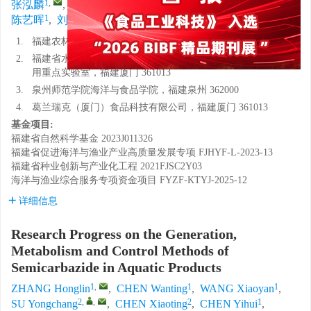
1
,
1
1
2
,
,
2
张泓麟
,
陈婉婷
,
王晓燕
,
苏永昌
,
陈晓婷
,
1
2, 3
,
,
4
陈艺晖
,
刘智禹
,
何跃建
1.
福建农林大学食品科学学院，福建福州 350002
2.
福建省水产研究所，福建省海洋生物增养殖与高值化利
用重点实验室，福建厦门 361013
3.
泉州师范学院海洋与食品学院，福建泉州 362000
4.
葛兰瑞克（厦门）食品科技有限公司，福建厦门 361013
基金项目:
福建省自然科学基金
2023J011326
福建省促进海洋与渔业产业高质量发展专项
FJHYF-L-2023-13
福建省种业创新与产业化工程
2021FJSC2Y03
海洋与渔业综合服务专项资金项目
FYZF-KTYJ-2025-12
详细信息
Research Progress on the Generation,
Metabolism and Control Methods of
Semicarbazide in Aquatic Products
1
,
1
1
ZHANG Honglin
,
CHEN Wanting
,
WANG Xiaoyan
,
2
,
,
2
1
SU Yongchang
,
CHEN Xiaoting
,
CHEN Yihui
,