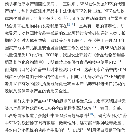
预防和治疗水产细菌性疾病，一直以来，SEM被认为是NFZ的代谢
[
3
]
产物
，常作为监测水产品中非法使用NFZ的标志物。NFZ在动物
[
4
]
体内代谢迅速，半衰期仅为2~5 h
，而SEM在动物体内可与蛋白质
[
5
−
6
]
结合并可在动物体内长期稳定存在
，且具有一定的蓄积性。研
究显示，动物源性食品中残留的SEM可通过食物链传递给人类，长
[
7
]
期摄入会对人体有致癌、致畸等不良影响
。在《关于开展2016年
国家产地水产品质量安全监督抽查工作的通知》中，将SEM的残留
限量值定为1.0 µg/kg。2002年，我国农业部发布《食品动物禁用兽
[
8
]
药及其他化合物清单》，明确禁止在所有食品动物中使用NFZ
，
但我国出口的水产品中却时常检测出SEM，这表明水产品中的SEM
残留不仅仅是由于NFZ的代谢产生。因此，明确水产品中SEM的来
源并采取有效的控制措施既能促进我国水产品养殖和进出口贸易的
发展又能保障水产品的食用安全性。
目前关于水产品中SEM的超标问题备受关注，近年来我国甲壳
[
9
]
类水产品药物残留中SEM的检出超标率高达50%
；泰国、文莱、
[
10
]
巴西等国家报道了多起虾中SEM残留超标事件
。研究表明水产品
中SEM的残留除了具有致癌、致畸性外，还可能导致神经毒效应，
[
11
]
[
12
]
并对内分泌系统的功能产生影响
。Lu等
利用蛋白质组学和代