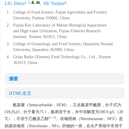
2, 3
,
,
4
LIU Zhiyu
,
HE Yuejian
1.
College of Food Science, Fujian Agriculture and Forestry
University, Fuzhou 350002, China
2.
Fujian Key Laboratory of Marine Biological Aquaculture
and High-value Utilization, Fujian Fisheries Research
Institute, Xiamen 361013, China
3.
College of Oceanology and Food Science, Quanzhou Normal
University, Quanzhou 362000, China
4.
Gelan Ruike (Xiamen) Food Technology Co., Ltd., Xiamen
361013, China
摘要
HTML全文
氨基脲（Semicarbazide，SEM），又名氨基甲酰肼，分子式为
CH
N
O，分子量为75.1，极易溶于水，水中溶解度为100.0 g/L（20
5
3
[
1
−
2
]
℃），不溶于乙醚及乙醇
。呋喃西林（Nitrofurazone，NFZ）是
硝基呋喃类（Nitrofurans，NFs）药物的一类，在水产养殖中常用于