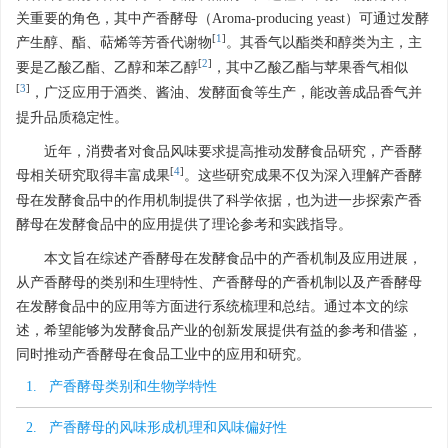
关重要的角色，其中产香酵母（Aroma-producing yeast）可通过发酵
[
1
]
产生醇、酯、萜烯等芳香代谢物
。其香气以酯类和醇类为主，主
[
2
]
要是乙酸乙酯、乙醇和苯乙醇
，其中乙酸乙酯与苹果香气相似
[
3
]
，广泛应用于酒类、酱油、发酵面食等生产，能改善成品香气并
提升品质稳定性。
近年，消费者对食品风味要求提高推动发酵食品研究，产香酵
[
4
]
母相关研究取得丰富成果
。这些研究成果不仅为深入理解产香酵
母在发酵食品中的作用机制提供了科学依据，也为进一步探索产香
酵母在发酵食品中的应用提供了理论参考和实践指导。
本文旨在综述产香酵母在发酵食品中的产香机制及应用进展，
从产香酵母的类别和生理特性、产香酵母的产香机制以及产香酵母
在发酵食品中的应用等方面进行系统梳理和总结。通过本文的综
述，希望能够为发酵食品产业的创新发展提供有益的参考和借鉴，
同时推动产香酵母在食品工业中的应用和研究。
1. 产香酵母类别和生物学特性
2. 产香酵母的风味形成机理和风味偏好性