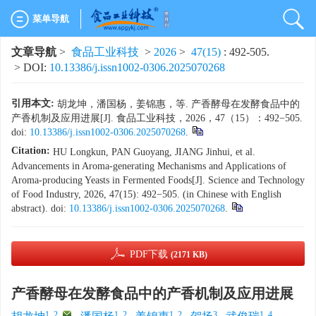
菜单导航
文章导航
>
食品工业科技
>
2026
>
47(15)
: 492-505.
> DOI:
10.13386/j.issn1002-0306.2025070268
引用本文:
胡龙坤，潘国杨，姜锦惠，等. 产香酵母在发酵食品中的
产香机制及应用进展[J]. 食品工业科技，2026，47（15）：492−505.
doi:
10.13386/j.issn1002-0306.2025070268
.
Citation:
HU Longkun, PAN Guoyang, JIANG Jinhui, et al.
Advancements in Aroma-generating Mechanisms and Applications of
Aroma-producing Yeasts in Fermented Foods[J]. Science and Technology
of Food Industry, 2026, 47(15): 492−505. (in Chinese with English
abstract). doi:
10.13386/j.issn1002-0306.2025070268
.
PDF下载
(2171 KB)
产香酵母在发酵食品中的产香机制及应用进展
1, 2
,
1, 2
1, 2
3
1, 4