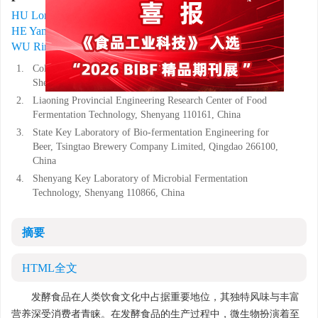
x
1, 2
,
1, 2
1, 2
HU Longkun
,
PAN Guoyang
,
JIANG Jinhui
,
3
1, 4
1, 2
,
,
HE Yang
,
WU Junrui
,
AN Feiyu
,
1, 2
,
,
WU Rina
1.
College of Food Science, Shenyang Agricultural University,
Shenyang 110866, China
2.
Liaoning Provincial Engineering Research Center of Food
Fermentation Technology, Shenyang 110161, China
3.
State Key Laboratory of Bio-fermentation Engineering for
Beer, Tsingtao Brewery Company Limited, Qingdao 266100,
China
4.
Shenyang Key Laboratory of Microbial Fermentation
Technology, Shenyang 110866, China
摘要
HTML全文
发酵食品在人类饮食文化中占据重要地位，其独特风味与丰富
营养深受消费者青睐。在发酵食品的生产过程中，微生物扮演着至