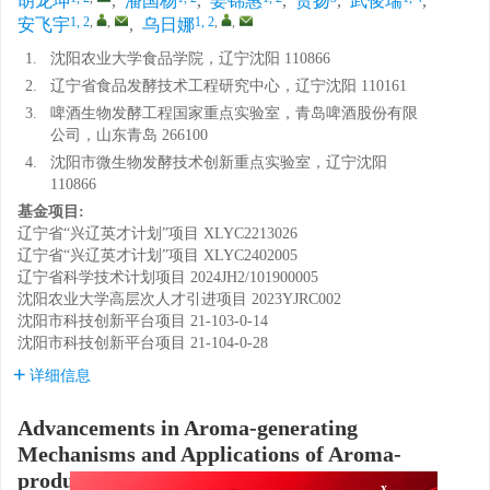
胡龙坤
,
潘国杨
,
姜锦惠
,
贺扬
,
武俊瑞
,
1, 2
,
,
1, 2
,
,
安飞宇
,
乌日娜
1.
沈阳农业大学食品学院，辽宁沈阳 110866
2.
辽宁省食品发酵技术工程研究中心，辽宁沈阳 110161
3.
啤酒生物发酵工程国家重点实验室，青岛啤酒股份有限
公司，山东青岛 266100
4.
沈阳市微生物发酵技术创新重点实验室，辽宁沈阳
110866
基金项目:
辽宁省“兴辽英才计划”项目
XLYC2213026
辽宁省“兴辽英才计划”项目
XLYC2402005
辽宁省科学技术计划项目
2024JH2/101900005
沈阳农业大学高层次人才引进项目
2023YJRC002
沈阳市科技创新平台项目
21-103-0-14
沈阳市科技创新平台项目
21-104-0-28
详细信息
Advancements in Aroma-generating
Mechanisms and Applications of Aroma-
producing Yeasts in Fermented Foods