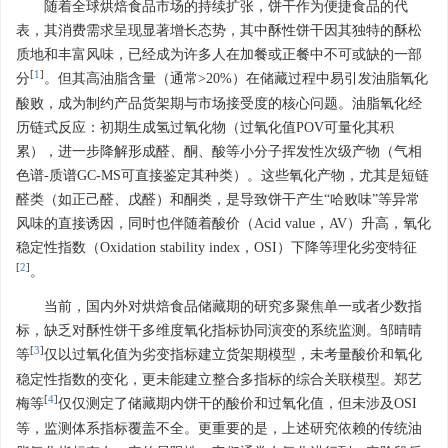
随着全球烘焙食品市场的持续扩张，饼干作为便捷食品的代
表，其消费需求呈现显著增长态势，其中酥性饼干因其独特的酥松
质地和丰富风味，已经成为许多人在加餐或正餐中不可或缺的一部
[
1
]
分
。但其高油脂含量（通常>20%）在储藏过程中易引发油脂氧化
酸败，成为制约产品货架期与市场接受度的核心问题。油脂氧化经
历链式反应：初期生成氢过氧化物（过氧化值POV可量化其积
累），进一步降解形成醛、酮、酸等小分子挥发性次级产物（气相
色谱-质谱GC-MS可直接鉴定其种类）。这些氧化产物，尤其是短链
醛类（如正己醛、戊醛）和酮类，是导致饼干产生“哈败味”等异常
风味的直接诱因，同时也伴随着酸价（Acid value，AV）升高，氧化
稳定性指数（Oxidation stability index，OSI）下降等理化劣变特征
[
2
]
。
当前，国内外对烘焙食品储藏期的研究多聚焦单一或者少数指
标，缺乏对酥性饼干多维度氧化指标协同演变的系统监测。邹晴晴
[
3
]
等
仅以过氧化值为劣变指标建立货架期模型，未考量酸价和氧化
稳定性指数的变化，更未能建立整合多指标的综合关联模型。郑艺
[
4
]
梅等
仅仅测定了储藏期内饼干的酸价和过氧化值，但未涉及OSI
等，监测体系指标覆盖不全。更重要的是，上述研究依赖的传统油