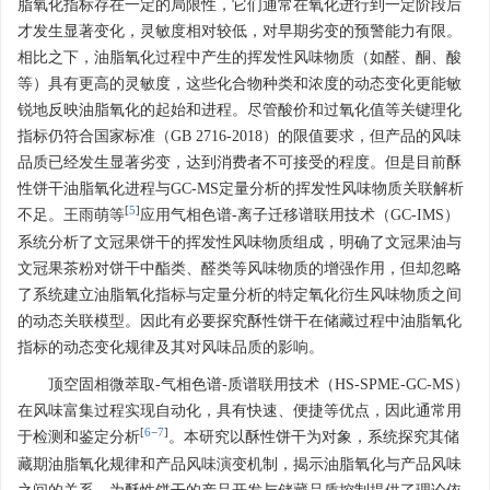
脂氧化指标存在一定的局限性，它们通常在氧化进行到一定阶段后
才发生显著变化，灵敏度相对较低，对早期劣变的预警能力有限。
相比之下，油脂氧化过程中产生的挥发性风味物质（如醛、酮、酸
等）具有更高的灵敏度，这些化合物种类和浓度的动态变化更能敏
锐地反映油脂氧化的起始和进程。尽管酸价和过氧化值等关键理化
指标仍符合国家标准（GB 2716-2018）的限值要求，但产品的风味
品质已经发生显著劣变，达到消费者不可接受的程度。但是目前酥
性饼干油脂氧化进程与GC-MS定量分析的挥发性风味物质关联解析
[
5
]
不足。王雨萌等
应用气相色谱-离子迁移谱联用技术（GC-IMS）
系统分析了文冠果饼干的挥发性风味物质组成，明确了文冠果油与
文冠果茶粉对饼干中酯类、醛类等风味物质的增强作用，但却忽略
了系统建立油脂氧化指标与定量分析的特定氧化衍生风味物质之间
的动态关联模型。因此有必要探究酥性饼干在储藏过程中油脂氧化
指标的动态变化规律及其对风味品质的影响。
顶空固相微萃取-气相色谱-质谱联用技术（HS-SPME-GC-MS）
在风味富集过程实现自动化，具有快速、便捷等优点，因此通常用
[
6
−
7
]
于检测和鉴定分析
。本研究以酥性饼干为对象，系统探究其储
藏期油脂氧化规律和产品风味演变机制，揭示油脂氧化与产品风味