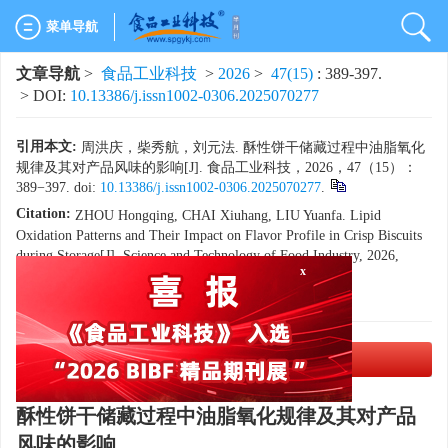
菜单导航
文章导航
>
食品工业科技
>
2026
>
47(15)
: 389-397.
> DOI:
10.13386/j.issn1002-0306.2025070277
引用本文:
周洪庆，柴秀航，刘元法. 酥性饼干储藏过程中油脂氧化
规律及其对产品风味的影响[J]. 食品工业科技，2026，47（15）：
389−397. doi:
10.13386/j.issn1002-0306.2025070277
.
Citation:
ZHOU Hongqing, CHAI Xiuhang, LIU Yuanfa. Lipid
Oxidation Patterns and Their Impact on Flavor Profile in Crisp Biscuits
during Storage[J]. Science and Technology of Food Industry, 2026,
47(15): 389−397. (in Chinese with English abstract). doi:
x
10.13386/j.issn1002-0306.2025070277
.
PDF下载
(1844 KB)
酥性饼干储藏过程中油脂氧化规律及其对产品
风味的影响