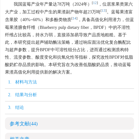
[
12
]
我国蓝莓产业年产量达78万吨（2024年）
，位居浆果类第六
[
13
]
大产业，加工过程中产生的果渣副产物年超23万吨
。蓝莓果渣富
[
14
]
含果胶（40%~60%）和多酚类物质
，具备高值化利用潜力，但蓝
莓果渣膳食纤维（Blueberry pulp dietary fiber，BPDF）中的不溶性
纤维占比较高，持水力弱，直接添加易导致产品质地粗糙。基于
此，本研究提出超声辅助酶法策略，通过响应面法优化复合酶配比
与超声参数，提升BPDF中可溶性组分占比，进而通过检测质构特
性、流变参数、酸度变化和抗氧化性等指标，探究改性BPDF对低脂
酸奶贮存品质的影响。本研究旨在为改善低脂酸奶品质，推动蓝莓
果渣高值化利用提供新的解决方案。
1. 材料与方法
2. 结果与分析
3. 结论
参考文献
(44)