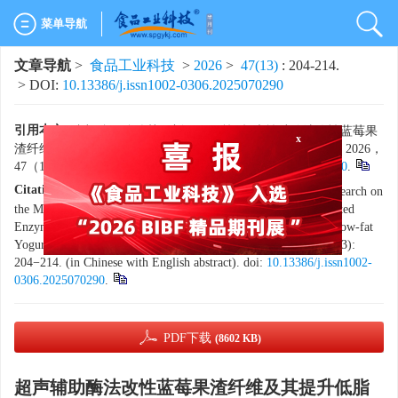
菜单导航
文章导航
>
食品工业科技
>
2026
>
47(13)
: 204-214.
> DOI:
10.13386/j.issn1002-0306.2025070290
引用本文:
张旭伟，陈佳慧，刘玉凤，等. 超声辅助酶法改性蓝莓果
渣纤维及其提升低脂酸奶贮存品质的研究[J]. 食品工业科技，2026，
x
47（13）：204−214. doi:
10.13386/j.issn1002-0306.2025070290
.
Citation:
ZHANG Xuwei, CHEN Jiahui, LIU Yufeng, et al. Research on
the Modification of Blueberry Residue Fiber by Ultrasound-assisted
Enzymatic Method and Its Improvement of Storage Quality of Low-fat
Yogurt[J]. Science and Technology of Food Industry, 2026, 47(13):
204−214. (in Chinese with English abstract). doi:
10.13386/j.issn1002-
0306.2025070290
.
PDF下载
(8602 KB)
超声辅助酶法改性蓝莓果渣纤维及其提升低脂