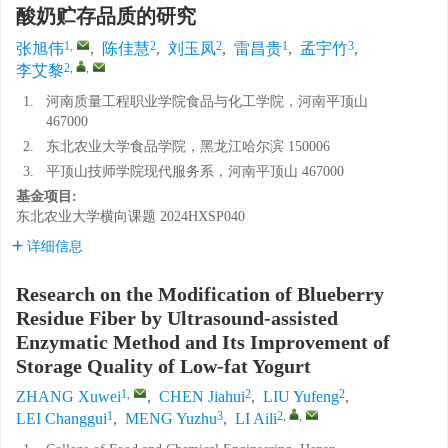
酸奶贮存品质的研究
1
,
2
2
1
3
张旭伟
,
陈佳慧
,
刘玉凤
,
雷昌贵
,
孟宇竹
,
2
,
,
李艾黎
1.
河南质量工程职业学院食品与化工学院，河南平顶山
467000
2.
东北农业大学食品学院，黑龙江哈尔滨 150006
3.
平顶山技师学院现代服务系，河南平顶山 467000
基金项目:
东北农业大学横向课题
2024HXSP040
详细信息
Research on the Modification of Blueberry
Residue Fiber by Ultrasound-assisted
Enzymatic Method and Its Improvement of
Storage Quality of Low-fat Yogurt
1
,
2
2
ZHANG Xuwei
,
CHEN Jiahui
,
LIU Yufeng
,
1
3
2
,
,
LEI Changgui
,
MENG Yuzhu
,
LI Aili