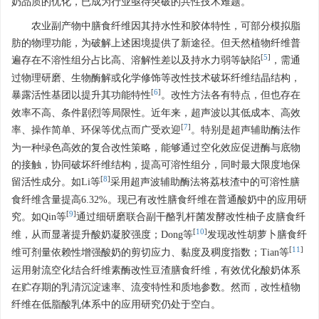
奶品质的优化，已成为行业亟待突破的共性技术难题。
农业副产物中膳食纤维因其持水性和胶体特性，可部分模拟脂
肪的物理功能，为破解上述困境提供了新途径。但天然植物纤维普
[
5
]
遍存在不溶性组分占比高、溶解性差以及持水力弱等缺陷
，需通
过物理研磨、生物酶解或化学修饰等改性技术破坏纤维结晶结构，
[
6
]
暴露活性基团以提升其功能特性
。改性方法各有特点，但也存在
效率不高、条件剧烈等局限性。近年来，超声波以其低成本、高效
[
7
]
率、操作简单、环保等优点而广受欢迎
。特别是超声辅助酶法作
为一种绿色高效的复合改性策略，能够通过空化效应促进酶与底物
的接触，协同破坏纤维结构，提高可溶性组分，同时最大限度地保
[
8
]
留活性成分。如Li等
采用超声波辅助酶法将荔枝渣中的可溶性膳
食纤维含量提高6.32%。现已有改性膳食纤维在普通酸奶中的应用研
[
9
]
究。如Qin等
通过细研磨联合副干酪乳杆菌发酵改性柚子皮膳食纤
[
10
]
维，从而显著提升酸奶凝胶强度；Dong等
发现改性胡萝卜膳食纤
[
11
]
维可剂量依赖性增强酸奶的剪切应力、黏度及稠度指数；Tian等
运用射流空化结合纤维素酶改性豆渣膳食纤维，有效优化酸奶体系
在贮存期的乳清沉淀速率、流变特性和质地参数。然而，改性植物
纤维在低脂酸乳体系中的应用研究仍处于空白。