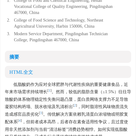
1.
College of Food and Chemical Engineering, Henan
Vocational College of Quality Engineering, Pingdingshan
467000, China
2.
College of Food Science and Technology, Northeast
Agricultural University, Harbin 150006, China
3.
Modern Service Department, Pingdingshan Technician
College, Pingdingshan 467000, China
摘要
HTML全文
低脂酸奶作为应对全球肥胖与代谢性疾病的重要健康食品，近
[
1
]
年来市场需求持续增长
。然而，较低的脂肪含量（≤1.5%）往往导
致酸奶体系物理稳定性失衡问题凸显，蛋白质网络支撑力不足导致
[
2
]
凝胶结构坍塌、脱水收缩及乳清析出
，同时脂溶性风味物质流失
[
3
]
造成感官品质劣化
。传统解决方案依赖乳清蛋白浓缩物或明胶复
[
4
]
配体系
，但前者成本高昂，后者存在素食适用性争议，且过度使
用非天然添加剂与当前“清洁标签”消费趋势相悖。如何实现低脂酸