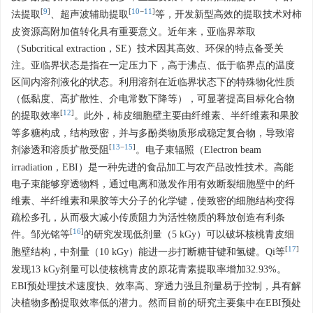
[
9
]
[
10
−
11
]
法提取
、超声波辅助提取
等，开发新型高效的提取技术对柿
皮资源高附加值转化具有重要意义。近年来，亚临界萃取
（Subcritical extraction，SE）技术因其高效、环保的特点备受关
注。亚临界状态是指在一定压力下，高于沸点、低于临界点的温度
区间内溶剂液化的状态。利用溶剂在近临界状态下的特殊物化性质
（低黏度、高扩散性、介电常数下降等），可显著提高目标化合物
[
12
]
的提取效率
。此外，柿皮细胞壁主要由纤维素、半纤维素和果胶
等多糖构成，结构致密，并与多酚类物质形成稳定复合物，导致溶
[
13
−
15
]
剂渗透和溶质扩散受阻
。电子束辐照（Electron beam
irradiation，EBI）是一种先进的食品加工与农产品改性技术。高能
电子束能够穿透物料，通过电离和激发作用有效断裂细胞壁中的纤
维素、半纤维素和果胶等大分子的化学键，使致密的细胞结构变得
疏松多孔，从而极大减小传质阻力为活性物质的释放创造有利条
[
16
]
件。邹光铭等
的研究发现低剂量（5 kGy）可以破坏核桃青皮细
[
17
]
胞壁结构，中剂量（10 kGy）能进一步打断糖苷键和氢键。Qi等
发现13 kGy剂量可以使核桃青皮的原花青素提取率增加32.93%。
EBI预处理技术速度快、效率高、穿透力强且剂量易于控制，具有解
决植物多酚提取效率低的潜力。然而目前的研究主要集中在EBI预处