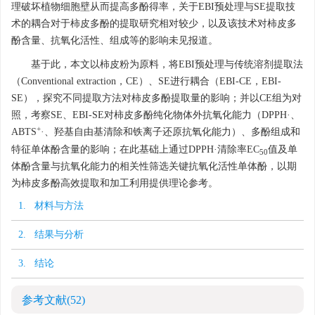
理破坏植物细胞壁从而提高多酚得率，关于EBI预处理与SE提取技
术的耦合对于柿皮多酚的提取研究相对较少，以及该技术对柿皮多
酚含量、抗氧化活性、组成等的影响未见报道。
基于此，本文以柿皮粉为原料，将EBI预处理与传统溶剂提取法
（Conventional extraction，CE）、SE进行耦合（EBI-CE，EBI-
SE），探究不同提取方法对柿皮多酚提取量的影响；并以CE组为对
照，考察SE、EBI-SE对柿皮多酚纯化物体外抗氧化能力（DPPH·、
+
ABTS
·、羟基自由基清除和铁离子还原抗氧化能力）、多酚组成和
特征单体酚含量的影响；在此基础上通过DPPH·清除率EC
值及单
50
体酚含量与抗氧化能力的相关性筛选关键抗氧化活性单体酚，以期
为柿皮多酚高效提取和加工利用提供理论参考。
1. 材料与方法
2. 结果与分析
3. 结论
参考文献
(52)