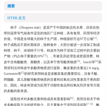
摘要
HTML全文
柿子（
Diospyros kaki
）是原产于中国的标志性水果，目前在热
带到温带等气候条件适宜的地区广泛种植，具有食用、药用等经济
[
1
]
价值。中国是全球最大的柿子生产国，种植面积可达97万公顷
。
柿子成熟后不易长期保存，除鲜食外，大部分被进一步深加工制成
柿饼、柿干、浓缩柿子汁等。柿皮作为柿子深加工过程中的主要副
[
2
]
产物（约占柿子重量的10%
），常被丢弃处理造成资源浪费。柿
[
3
]
[
4
]
皮中含有酚酸类、黄酮类，以及单宁类等酚类物质
。Izuchi等
采
用溶剂法对柿皮中多酚类物质进行提取，槲皮素的含量达2.6 mg/g。
[
5
]
Gorinstein等
的研究表明柿皮是多酚富集的重要部位，没食子酸、
阿魏酸、原儿茶酸等酚类物质的含量和抗氧化活性显著高于果肉部
分。因此，柿皮有望成为应用于功能性食品和抗氧化剂开发等方面
的多酚的新来源。
[
6
]
提取技术对多酚含量和组成具有显著影响
。然而目前关于柿
[
7
−
8
]
皮多酚提取方法的研究较少，且主要集中于溶剂回流提取
、酶