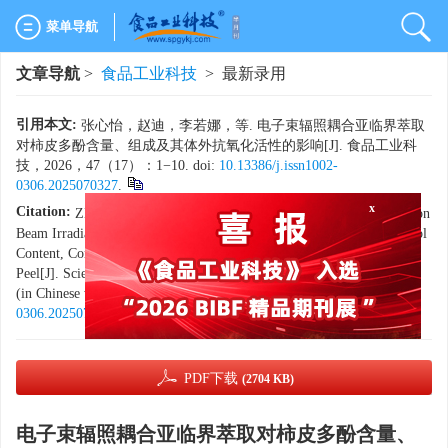
菜单导航
文章导航
>
食品工业科技
> 最新录用
引用本文:
张心怡，赵迪，李若娜，等. 电子束辐照耦合亚临界萃取
对柿皮多酚含量、组成及其体外抗氧化活性的影响[J]. 食品工业科
技，2026，47（17）：1−10. doi:
10.13386/j.issn1002-
0306.2025070327
.
Citation:
ZHANG Xinyi, ZHAO Di, LI Ruona, et al. Effect of Electron
x
Beam Irradiation Coupled with Subcritical Extraction on the Polyphenol
Content, Composition, and
in Vitro
Antioxidant Activity of Persimmon
Peel[J]. Science and Technology of Food Industry, 2026, 47(17): 1−10.
(in Chinese with English abstract). doi:
10.13386/j.issn1002-
0306.2025070327
.
PDF下载
(2704 KB)
电子束辐照耦合亚临界萃取对柿皮多酚含量、