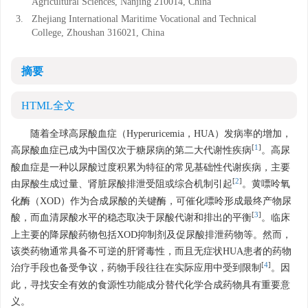
Agricultural Sciences, Nanjing 210014, China
3.
Zhejiang International Maritime Vocational and Technical
College, Zhoushan 316021, China
摘要
HTML全文
随着全球高尿酸血症（Hyperuricemia，HUA）发病率的增加，
[
1
]
高尿酸血症已成为中国仅次于糖尿病的第二大代谢性疾病
。高尿
酸血症是一种以尿酸过度积累为特征的常见基础性代谢疾病，主要
[
2
]
由尿酸生成过量、肾脏尿酸排泄受阻或综合机制引起
。黄嘌呤氧
化酶（XOD）作为合成尿酸的关键酶，可催化嘌呤形成最终产物尿
[
3
]
酸，而血清尿酸水平的稳态取决于尿酸代谢和排出的平衡
。临床
上主要的降尿酸药物包括XOD抑制剂及促尿酸排泄药物等。然而，
该类药物通常具备不可逆的肝肾毒性，而且无症状HUA患者的药物
[
4
]
治疗手段也备受争议，药物手段往往在实际应用中受到限制
。因
此，寻找安全有效的食源性功能成分替代化学合成药物具有重要意
义。