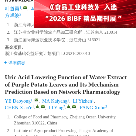
1
,
2
1
1
,
,
2
,
,
叶道勇
,
马恺扬
,
李益臻
,
陈小娥
,
李莹
,
3
方旭波
1.
浙江海洋大学食品与药学学院，浙江舟山 316022
2.
江苏省农业科学院农产品加工研究所，江苏南京 210014
3.
浙江国际海运职业技术学院，浙江舟山 316021
基金项目:
浙江省基础公益研究计划项目
LGN21C200010
详细信息
Uric Acid Lowering Function of Water Extract
of Purple Potato Leaves and Its Mechanism
Prediction Based on Network Pharmacology
1
,
2
1
YE Daoyong
,
MA Kaiyang
,
LI Yizhen
,
1
,
,
2
,
,
3
CHEN Xiao'e
,
LI Ying
,
FANG Xubo
1.
College of Food and Pharmacy, Zhejiang Ocean University,
Zhoushan 316022, China
2.
Institute of Agro-product Processing, Jiangsu Academy of