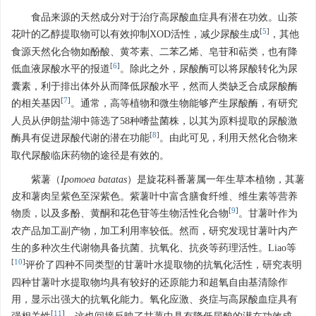
食品来源的天然成分对于治疗高尿酸血症具有潜在功效。山茶
[
5
]
花叶的乙醇提取物可以有效抑制XOD活性，减少尿酸生成
，其他
食源天然化合物如酚酸、黄芩素、二苯乙烯、皂苷和萜类，也有降
[
6
]
低血液尿酸水平的报道
。除此之外，尿酸酶可以将尿酸转化为尿
囊素，利于排出体外从而降低尿酸水平，然而人类缺乏合成尿酸酶
[
7
]
的相关基因
。通常，高等植物和微生物能够产生尿酸酶，有研究
人员从伊朗盐湖中筛选了58种嗜盐菌株，以其为原料提取的尿酸激
[
8
]
酶具有促进尿酸代谢的潜在功能
。由此可见，利用天然化合物来
取代尿酸临床药物的途径是有效的。
紫薯（
Ipomoea batatas
）是旋花科番薯属一年生草本植物，其薯
皮和薯肉呈紫色至深紫色。紫薯叶中富含膳食纤维、维生素等营养
[
9
]
物质，以及多酚、黄酮和花色苷等生物活性化合物
。甘薯叶作为
农产品加工副产物，加工利用率较低。然而，研究发现甘薯叶内产
生的多种次生代谢物具备抗菌、抗氧化、抗炎等药理活性。Liao等
[
10
]
评价了四种不同类型的甘薯叶水提取物的抗氧化活性，研究表明
四种甘薯叶水提取物均具有较好的还原能力和超氧自由基清除作
用，显示出强大的抗氧化能力。氧化应激、炎症与高尿酸血症具有
[
11
]