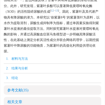
强相关性
，这也间接反映了甘薯中具有降低尿酸的潜在功效成
分。此外，研究发现，紫薯叶多酚可以显著降低黄嘌呤氧化酶
[
12
−
13
]
（XOD）的活性阻碍尿酸的生成
。因此，紫薯叶及其代谢产
物具有降尿酸的潜力。本研究以‘徐紫薯8号’的紫薯茎叶为原料，以
水作为提取溶剂，尿酸生成抑制率为指标，通过单因素实验得到紫
薯叶水提液的最佳提取方法。同时探究紫薯叶水提液对黄嘌呤氧化
酶的影响，并通过高尿酸血症斑马鱼模型进一步明确其降尿酸活
性，在此基础上测定分析其活性成分并联合网络药理学，以期挖掘
紫薯叶中降尿酸的功能物质，为紫薯叶的高值化利用提供理论依
据。
1. 材料与方法
2. 结果与分析
3. 结论
参考文献
(35)
相关文章