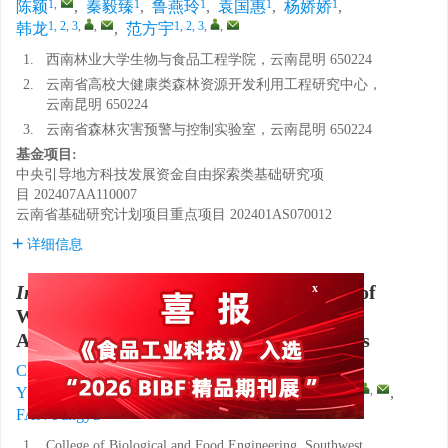
1
,
1
1
1
1
陈颖
,
秦毅臻
,
鲁燕玲
,
袁国惠
,
杨娇娇
,
1, 2, 3
,
,
1, 2, 3
,
,
韩龙
,
范方宇
1.
西南林业大学生物与食品工程学院，云南昆明 650224
2.
云南省高校大健康类森林资源开发利用工程研究中心，
云南昆明 650224
3.
云南省森林灾害预警与控制实验室，云南昆明 650224
基金项目:
中央引导地方科技发展资金自由探索类基础研究项
目
202407AA110007
云南省基础研究计划项目重点项目
202401AS070012
详细信息
In Vitro
Simulated Digestive Properties of
x
Walnut Pellicle Polyphenols and Their
Antioxidant and Hypoglycemic Activities
1
,
1
1
CHEN Ying
,
QIN Yizhen
,
LU Yanling
,
1
1
1, 2, 3
,
,
YUAN Guohui
,
YANG Jiaojiao
,
HAN Long
,
1, 2, 3
,
,
FAN Fangyu
1.
College of Biological and Food Engineering, Southwest