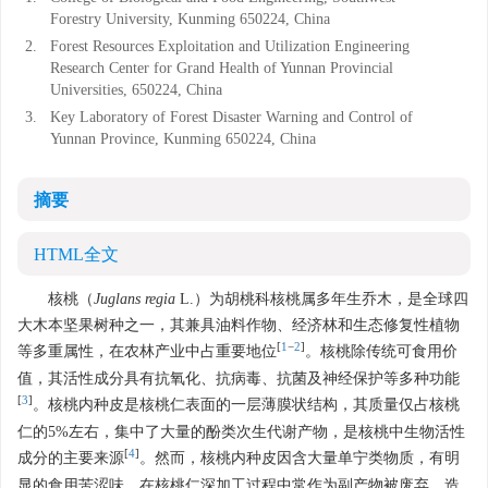
Forestry University, Kunming 650224, China
2.
Forest Resources Exploitation and Utilization Engineering
Research Center for Grand Health of Yunnan Provincial
Universities, 650224, China
3.
Key Laboratory of Forest Disaster Warning and Control of
Yunnan Province, Kunming 650224, China
摘要
HTML全文
核桃（
Juglans regia
L.）为胡桃科核桃属多年生乔木，是全球四
大木本坚果树种之一，其兼具油料作物、经济林和生态修复性植物
[
1
−
2
]
等多重属性，在农林产业中占重要地位
。核桃除传统可食用价
值，其活性成分具有抗氧化、抗病毒、抗菌及神经保护等多种功能
[
3
]
。核桃内种皮是核桃仁表面的一层薄膜状结构，其质量仅占核桃
仁的5%左右，集中了大量的酚类次生代谢产物，是核桃中生物活性
[
4
]
成分的主要来源
。然而，核桃内种皮因含大量单宁类物质，有明
显的食用苦涩味，在核桃仁深加工过程中常作为副产物被废弃，造