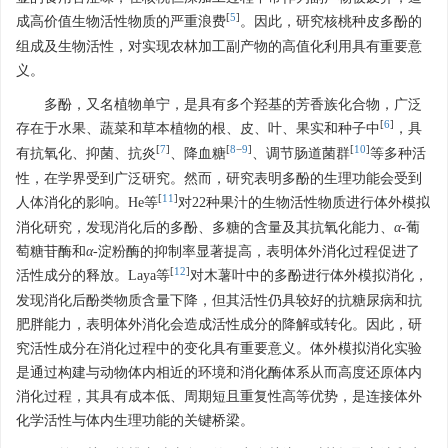
[
5
]
成高价值生物活性物质的严重浪费
。因此，研究核桃种皮多酚的
组成及生物活性，对实现农林加工副产物的高值化利用具有重要意
义。
多酚，又名植物单宁，是具有多个羟基的芳香族化合物，广泛
[
6
]
存在于水果、蔬菜和草本植物的根、皮、叶、果实和种子中
，具
[
7
]
[
8
−
9
]
[
10
]
有抗氧化、抑菌、抗炎
、降血糖
、调节肠道菌群
等多种活
性，在学界受到广泛研究。然而，研究表明多酚的生理功能会受到
[
11
]
人体消化的影响。He等
对22种果汁的生物活性物质进行体外模拟
消化研究，发现消化后的多酚、多糖的含量及其抗氧化能力、
α
-葡
萄糖苷酶和
α
-淀粉酶的抑制率显著提高，表明体外消化过程促进了
[
12
]
活性成分的释放。Laya等
对木薯叶中的多酚进行体外模拟消化，
发现消化后酚类物质含量下降，但其活性仍具较好的抗糖尿病和抗
肥胖能力，表明体外消化会造成活性成分的降解或转化。因此，研
究活性成分在消化过程中的变化具有重要意义。体外模拟消化实验
是通过构建与动物体内相近的环境和消化酶体系从而高度还原体内
消化过程，其具有成本低、周期短且重复性高等优势，是连接体外
化学活性与体内生理功能的关键桥梁。