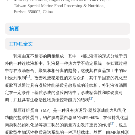
Taiwan Special Marine Food Processing & Nutrition,
Fuzhou 350002, China
摘要
HTML全文
乳液由互不相溶的两相组成，其中一相以液滴的形式分散于另
外的一种连续液相中。乳液是一种热力学不稳定系统，在贮藏过程
中存在液滴融合、聚集和相分离的趋势，这使其在食品加工中的应
[
1
]
用受到限制
。改善乳液稳定性的方法众多，其中半固态的乳化型
凝胶可以通过具有凝胶性能基质分散形成的连续相，将乳液液滴固
定在一定条件下基质形成的凝胶网络中，形成粘弹性和软硬度可
[
2
]
调，并且具有生物活性物质缓控释能力的结构
。
肌原纤维蛋白（MP）是一种具有热诱导-凝胶形成能力和乳化
功能的盐溶性蛋白，约占肌肉蛋白总量的50%~60%，在保持乳化型
[
3
]
肉类制品如乳化肠等加工制品的质量方面发挥重要的作用
，也是
凝胶型生物活性物质递送系统的一种理想载体。然而，由MP单独形