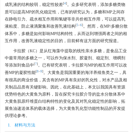
[
4
]
成乳液的结构较弱，稳定性较差
。众多研究表明，添加多糖类物
质可以提高MP的乳化稳定性，已有的研究认为，多糖和MP之间存
在静电引力、疏水相互作用和氢键等非共价相互作用，可以提高乳
[
5
−
6
]
液粘度、防止液滴聚集和改善乳液结构
。然而，在MP/多糖分散
体系中，多糖是如何影响MP结构特性，从而达到增强两者之间的相
互作用，改善乳液稳定性的目的，目前鲜有这方面的研究报道。
卡拉胶（KC）是从红海藻中提取的线性亲水多糖，是食品工业
中最常用的多糖之一，可以作为保水剂、胶凝剂、稳定剂、增稠剂
[
7
]
等添加到食品中
。已有研究表明，卡拉胶与MP的相互作用可以改
[
8
−
9
]
善MP的凝胶性能
。大黄鱼是我国重要的海洋养殖鱼类之一，具
有很高的商业价值，其含有的MP具有良好的乳化性，对水产品及相
关制品品质有关键影响。因此，在此基础上，本文以我国具有资源
优势特色的大黄鱼为原料，旨在探究卡拉胶介导的盐水分散体系中
大黄鱼肌原纤维蛋白结构特性的变化及其对乳化稳定性的影响，拓
展鱼油递送体系的载体选择，为大黄鱼乳化型功能性制品的开发提
供理论参考。
1. 材料与方法