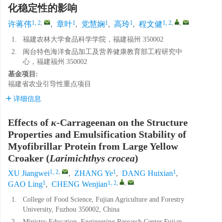
化稳定性的影响
1, 2
,
1
1
1
1, 2
,
,
许蒋伟
,
章叶
,
党慧娴
,
高玲
,
程文健
1.
福建农林大学食品科学学院，福建福州 350002
2.
闽台特色海洋食品加工及营养健康教育部工程研究中
心，福建福州 350002
基金项目:
福建省农业引导性重点项目
详细信息
Effects of
κ
-Carrageenan on the Structure
Properties and Emulsification Stability of
Myofibrillar Protein from Large Yellow
Croaker (
Larimichthys crocea
)
1, 2
,
1
1
XU Jiangwei
,
ZHANG Ye
,
DANG Huixian
,
1
1, 2
,
,
GAO Ling
,
CHENG Wenjian
1.
College of Food Science, Fujian Agriculture and Forestry
University, Fuzhou 350002, China
2.
Ministry Education, Engineering Research Center Fujian