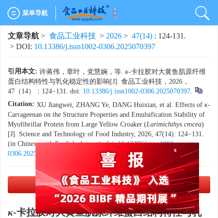
菜单导航
文章导航
>
食品工业科技
>
2026
>
47(14)
: 124-131.
> DOI:
10.13386/j.issn1002-0306.2025070397
引用本文:
许蒋伟，章叶，党慧娴，等.
κ
-卡拉胶对大黄鱼肌原纤维
蛋白结构特性与乳化稳定性的影响[J]. 食品工业科技，2026，
47（14）：124−131. doi:
10.13386/j.issn1002-0306.2025070397
.
Citation:
XU Jiangwei, ZHANG Ye, DANG Huixian, et al. Effects of
κ
-
Carrageenan on the Structure Properties and Emulsification Stability of
Myofibrillar Protein from Large Yellow Croaker (
Larimichthys crocea
)
[J]. Science and Technology of Food Industry, 2026, 47(14): 124−131.
x
(in Chinese with English abstract). doi:
10.13386/j.issn1002-
0306.2025070397
.
PDF下载
(6787 KB)
κ
-卡拉胶对大黄鱼肌原纤维蛋白结构特性与乳