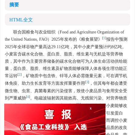
摘要
HTML全文
联合国粮食与农业组织（Food and Agriculture Organization of
[
1
]
the United Nations, FAO）2025年发布的《粮食展望》
报告中预测
2025年全球谷物产量高达29.11亿吨，其中小麦产量预计约8亿吨。
小麦富含碳水化合物、蛋白质、脂质、维生素与无机盐等营养物
质，其中作为主要营养储备的碳水化合物可为人体生命活动供给能
量，蛋白质、脂质、维生素及矿物质能够保障人体各项生理功能正
[
2
]
常运转
，矿物质中包含铁、锌等人体必需微量元素，可在调节机
[
3
]
体免疫、助力生长发育等方面发挥重要作用
，但其每年都会遭受
微生物、虫害、真菌毒素的污染侵害，致使小麦品质与食用安全受
[
4
]
到严重威胁
。电磁波辐射因其能效高、无残留污染、对营养物质
[
5
]
损失小等优点在杀虫灭菌方面应用广泛
。电磁波处理小麦能够改
x
变淀粉颗粒形貌与晶体结构，该过程中产生的自由基可引发蛋白
质、脂质分子结构变化，同时影响脂质氧化稳定性，进而调控小麦
粉的粉质、糊化、流变等加工特性，最终实现对面制品品质的改良
[
6
]
或劣变调控
。本文主要总结了电磁波处理对小麦的安全品质、营