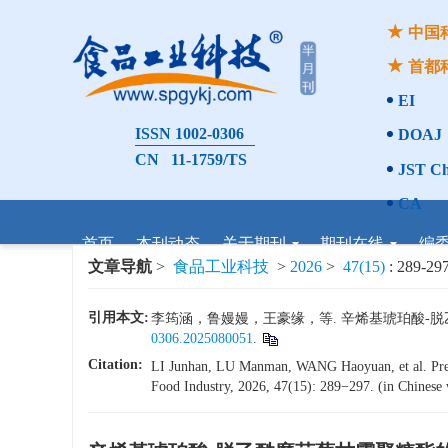
中国
首都
EI
ISSN 1002-0306
DOAJ
CN 11-1759/TS
JST Ch
CA
首页
本刊动态
关于期刊
期刊在线
编
文章导航
>
食品工业科技
>
2026
>
47(15)
: 289-297
引用本文:
李筠涵，鲁嫚嫚，王豪缘，等. 辛烯基琥珀酸-脱乙酰魔
0306.2025080051
.
Citation:
LI Junhan, LU Manman, WANG Haoyuan, et al. Prepar
Food Industry, 2026, 47(15): 289−297. (in Chinese w