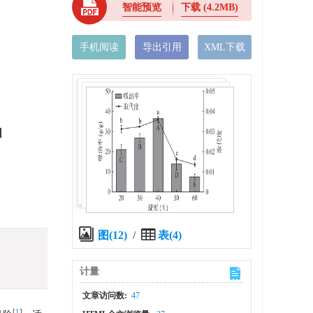
智能预览
下载
(4.2MB)
手机阅读
导出引用
XML下载
d
图(12)
/
表(4)
计量
文章访问数:
47
[
1
]