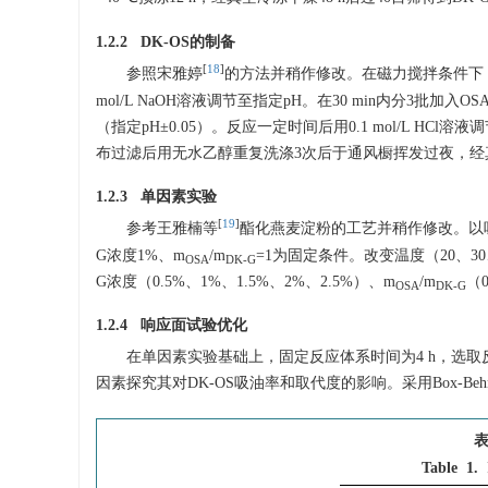
1.2.2 DK-OS的制备
[
18
]
参照宋雅婷
的方法并稍作修改。在磁力搅拌条件下（3
mol/L NaOH溶液调节至指定pH。在30 min内分3批加入
（指定pH±0.05）。反应一定时间后用0.1 mol/L HC
布过滤后用无水乙醇重复洗涤3次后于通风橱挥发过夜，经真空
1.2.3 单因素实验
[
19
]
参考王雅楠等
酯化燕麦淀粉的工艺并稍作修改。以吸油率
G浓度1%、m
/m
=1为固定条件。改变温度（20、30、4
OSA
DK-G
G浓度（0.5%、1%、1.5%、2%、2.5%）、m
/m
（
OSA
DK-G
1.2.4 响应面试验优化
在单因素实验基础上，固定反应体系时间为4 h，选取反
因素探究其对DK-OS吸油率和取代度的影响。采用Box-B
表
Table 1.