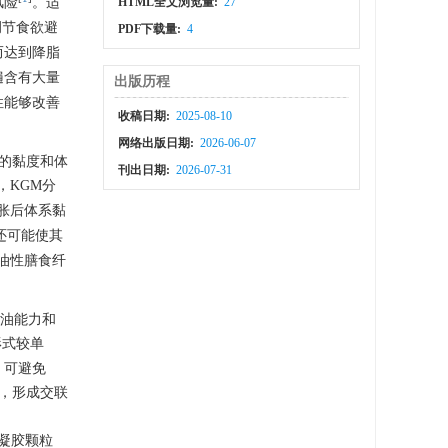
风险
。适
HTML全文浏览量:
27
调节食欲避
PDF下载量:
4
而达到降脂
遍含有大量
出版历程
性能够改善
收稿日期:
2025-08-10
网络出版日期:
2026-06-07
糜的黏度和体
刊出日期:
2026-07-31
，KGM分
胀后体系黏
同时还可能使其
油性膳食纤
且吸油能力和
形式较单
，可避免
，形成交联
糖酯凝胶颗粒