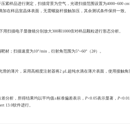
样品进行测定，扫描背景为空气，光谱扫描范围设置为4000~600 cm
液体滴加在样品室晶体表面，无需螺旋杆接触加压，其余测试条件保持一致。
下用扫描电子显微镜分别放大300和1000倍对样品颗粒进行形态分析。
扫描速度为10°/min，衍射角范围为5°~60°（2
θ
）。
光滑的薄片，采用高精度注射器将2 μL超纯水滴在薄片表面，使用接触角
行方差分析，所得结果均以平均值±标准偏差表示，
P
<0.05表示显著，
P
<0.
ert 13.0软件进行。