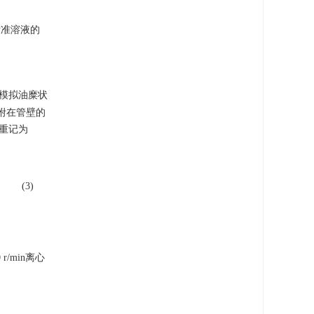
标准溶液的
以模拟油糜状
黏附在管壁的
称重记为
(3)
/min离心