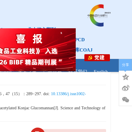
x
th
北大核心期刊
中国科技核心期刊CSTPCD
中国开放获取期刊数据库COAJ
分级目录第一方阵T1
分享
研调剂
学者之家
广告业务
联系我们
English
5）：289−297. doi:
10.13386/j.issn1002-
eacetylated Konjac Glucomannan[J]. Science and Technology of