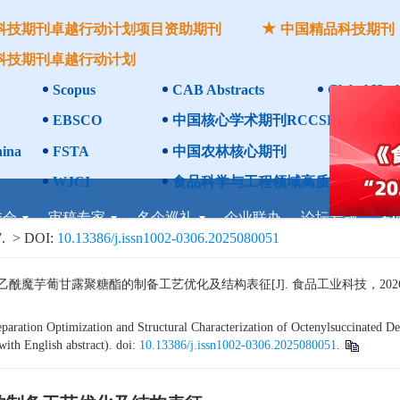
科技期刊卓越行动计划项目资助期刊
中国精品科技期刊
科技期刊卓越行动计划
Scopus
CAB Abstracts
Global Heal
+
EBSCO
中国核心学术期刊RCCSE A
ina
FSTA
中国农林核心期刊
WJCI
食品科学与工程领域高质量科技期刊
委会
审稿专家
名企巡礼
企业联办
论坛专题
考
.
> DOI:
10.13386/j.issn1002-0306.2025080051
芋葡甘露聚糖酯的制备工艺优化及结构表征[J]. 食品工业科技，2026，47（1
ation Optimization and Structural Characterization of Octenylsuccinated D
ith English abstract). doi:
10.13386/j.issn1002-0306.2025080051
.