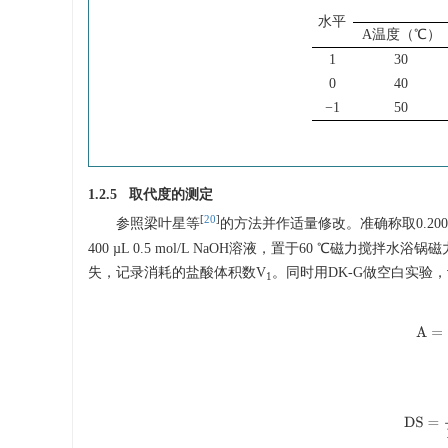
水平
A温度（℃）
1
30
0
40
−1
50
1.2.5 取代度的测定
[
20
]
参照梁叶星等
的方法并作适量修改。准确称取0.2000
400 µL 0.5 mol/L NaOH溶液，置于60 ℃磁力搅拌
失，记录消耗的盐酸体积数V
。同时用DK-G做空白实验
1
A
D
S
=
16