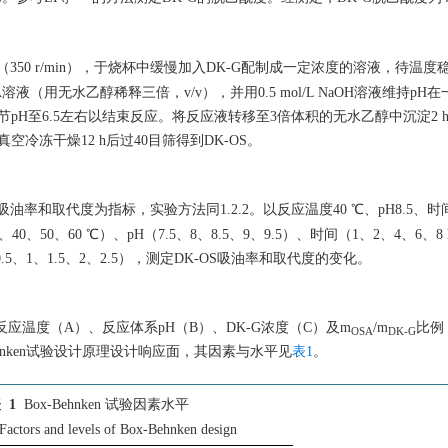
50 r/min），于烧杯中缓慢加入DK-G配制成一定浓度的溶液，待温度稳
OSA溶液（用无水乙醇稀释三倍，v/v），并用0.5 mol/L NaOH溶液维持pH
l溶液调节pH至6.5左右以结束反应。将反应液转移至3倍体积的无水乙醇中沉淀2 h
冷冻干燥12 h后过40目筛得到DK-OS。
和取代度为指标，实验方法同1.2.2。以反应温度40 ℃、pH8.5、时间4
0、50、60 ℃）、pH（7.5、8、8.5、9、9.5）、时间（1、2、4、6、8 
0.5、1、1.5、2、2.5），测定DK-OS吸油率和取代度的变化。
应温度（A）、反应体系pH（B）、DK-G浓度（C）及m
/m
比例
OSA
DK-G
ehnken试验设计原理设计响应面，其因素与水平见
表1
。
 1
Box-Behnken 试验因素水平
Factors and levels of Box-Behnken design