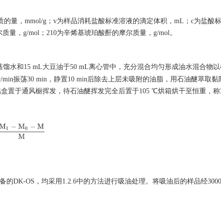
的物质的量，mmol/g；v为样品消耗盐酸标准溶液的滴定体积，mL；c为盐酸
质量，g/mol；210为辛烯基琥珀酸酐的摩尔质量，g/mol。
蒸馏水和15 mL大豆油于50 mL离心管中，充分混合均匀形成油水混合物
0 r/min振荡30 min，静置10 min后除去上层未吸附的油脂，用石油醚萃取
铝盒置于通风橱挥发，待石油醚挥发完全后置于105 ℃烘箱烘干至恒重，
M
1
−
M
0
−
M
M
制备的DK-OS，均采用1.2.6中的方法进行吸油处理。将吸油后的样品经3000 r