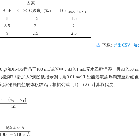
因素
B pH
C DK-G浓度（%）
D m
m
OSA/
DK-G
8
1.5
1.5
8.5
2
2
9
2.5
2.5
下载:
导出CSV
| 
 g的DK-OS样品于100 mL试管中，加入1 mL无水乙醇润湿，再加入50 
水浴锅磁力搅拌2 h后加入2滴酚酞指示剂，用0.01 mol/L盐酸溶液趁热滴定至粉红
，记录消耗的盐酸体积数V
，根据公式（1）（2）计算取代度。
0
=
c
×
(
v
0
−
v
1
)
m
2.4
×
A
1000
−
210
×
A