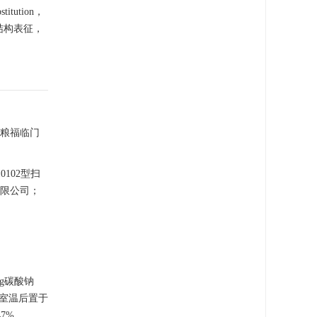
titution，
结构表征，
中粮福临门
102型扫
有限公司；
 g碳酸钠
至室温后置于
7%。