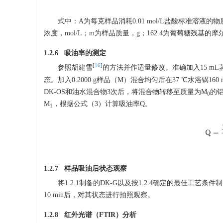
式中：A为每克样品消耗0.01 mol/L盐酸标准溶液
浓度，mol/L；m为样品质量，g；162.4为葡萄糖残基的摩尔
1.2.6 吸油率的测定
[
16
]
参照胡建雪
的方法并作适量修改。准确加入15 mL
态。加入0.2000 g样品（M）混合均匀后在37 ℃水浴锅16
DK-OS和油水混合物3次后，将混合物转移至质量为M
的
0
M
，根据公式（3）计算吸油率Q。
1
Q
=
1.2.7 样品吸油后状态观察
将1.2.1制备的DK-G以及按1.2.4确定的最佳工艺条件
10 min后，对其状态进行拍照观察。
1.2.8 红外光谱（FTIR）分析