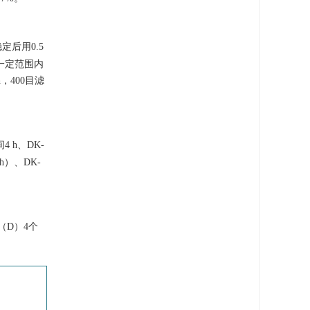
定后用0.5
在一定范围内
，400目滤
 h、DK-
h）、DK-
（D）4个