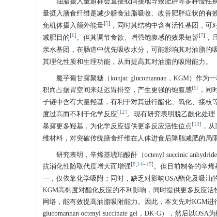
油脂摄入量超标会直接或间接地导致肥胖等多种慢性
量摄入膳食纤维是减少膳食油脂吸收、改善肥胖症状的有
[
5
]
免机体摄入额外能量
，同时其结构中含有活性基团，可
[
6
]
[
7
]
减肥目的
。但其调节食欲、增强饱腹感的效果短暂
，
亲水基团，在肠道中优先吸收水分，可能影响其对油脂的
其理化性质和生理功能，从而提高其对油脂的吸附能力。
魔芋葡甘露聚糖（konjac glucomannan，
[
9
]
积而占据胃空间来延迟胃排空，产生更强的饱腹感
，同
子链中含有大量羟基，有利于对其进行酯化、氧化、接枝
[
12
]
度过高而不利于化学反应
。现有研究表明脱乙酰化处理（deac
[
13
]
暴露更多羟基，为化学反应提供更多反应活性位点
，从
维材料，对突破传统膳食纤维在人体进食后降脂减肥的局
研究表明，辛烯基琥珀酸酐（octenyl succinic 
[
8
,
14
−
15
]
抗消化性随取代度增大而增强
。但目前制备的辛烯
一，仅依靠化学吸附；同时，缺乏对影响OSA酯化及吸油
KGM高黏度对酯化反应的不利影响，同时提供更多反应活
网络，能有效提高油脂吸附能力。因此，本文先对KGM进行脱乙酰化
glucomannan octenyl succinate gel，