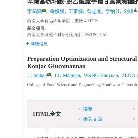
辛烯基琥珀酸-脱乙酰魔芋葡甘露聚糖酯
李筠涵
,
鲁嫚嫚
,
王豪缘
,
曾志龙
,
李怡佳
,
刘雄
西南大学食品科学学院，重庆 400715
基金项目:
西南大学研究生科研创新项目
SWUS24151
详细信息
Preparation Optimization and Structural
Konjac Glucomannan
LI Junhan
,
LU Manman
,
WANG Haoyuan
,
ZENG Z
College of Food Science and Engineering, Southwest Universi
摘要
HTML全文
相关文章