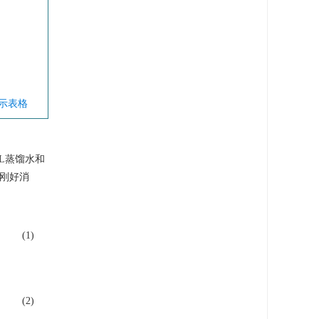
显示表格
mL蒸馏水和
色刚好消
(1)
(2)