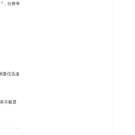
−1
，分辨率
测量仪迅速
01表示极显