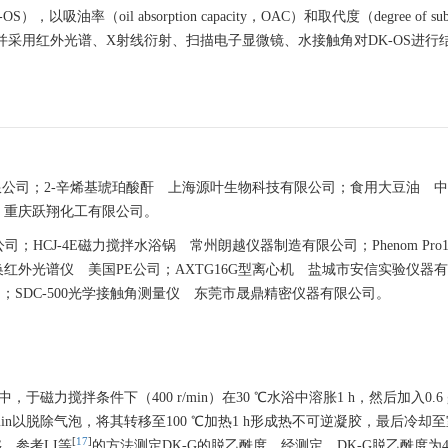
 gel，DK-OS），以吸油率（oil absorption capacity，OAC）和取代度（degree of subs
并采用红外光谱、X射线衍射、扫描电子显微镜、水接触角对DK-OS进行
。
限公司；2-辛烯基琥珀酸酐 上海源叶生物科技有限公司；食用大豆油 
 重庆跃翔化工有限公司。
；HCJ-4E磁力搅拌水浴锅 常州朗越仪器制造有限公司；Phenom Pro10
o傅里叶变换红外光谱仪 美国PE公司；AXTG16G型离心机 盐城市安信实验仪器
仪器公司；SDC-500光学接触角测量仪 东莞市晟鼎精密仪器有限公司。
中，于磁力搅拌条件下（400 r/min）在30 ℃水浴中溶胀1 h，然后加入0.6
心2 min以脱除气泡，将其转移至100 ℃加热1 h形成热不可逆凝胶，最后冷却
[
17
]
G。参考LI等
的方法测定DK-G的脱乙酰度。经测定，DK-G脱乙酰度为4