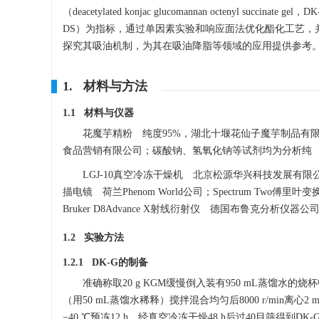
（deacetylated konjac glucomannan octenyl succinate
DS）为指标，通过单因素实验和响应面法优化酯化工艺，
探究其吸油机制，为其在吸油降脂等领域的应用提供参考
1. 材料与方法
1.1 材料与仪器
花魔芋精粉 纯度95%，湖北十堰花仙子魔芋制品有
食品营销有限公司；碳酸钠、氢氧化钠等试剂均为分析纯
LGJ-10真空冷冻干燥机 北京松源华兴科技发展有限公司
描电镜 荷兰Phenom World公司；Spectrum Tw
Bruker D8Advance X射线衍射仪 德国布鲁克分析
1.2 实验方法
1.2.1 DK-G的制备
准确称取20 g KGM缓慢倒入装有950 mL蒸馏水的烧杯
（用50 mL蒸馏水稀释）搅拌混合均匀后8000 r/min离
−40 ℃预冻12 h，经真空冷冻干燥48 h后过40目筛得到DK-