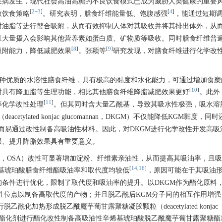
疾病发生，现代社会高油高糖的不良饮食模式已成为威胁人类健康的重要
[
2
−
3
]
[
4
]
效饮食策略
。研究表明，膳食纤维能量低、饱腹感强
，能通过短期
对油脂等进行螯合吸附，从而有效抑制人体对其吸收并将其排出体外，从
且大量摄入会影响其他营养素如蛋白质、矿物质等吸收。同时膳食纤维普
[
8
]
[
9
]
吸附能力，降低减肥效果
。张颖等
研究发现，对膳食纤维进行化学改
KGM）作为一种优质的水溶性膳食纤维，具有极高的黏度和水化能力，可通过增加食
[
10
]
时具有降血脂等生理功能，相比其他膳食纤维降脂减肥效果更好
。此外
[
11
]
等化学改性处理
。但其同时含大量乙酰基，导致其吸水性极强，吸水溶
etylated konjac glucomannan，DKGM）不仅能降低KGM黏度，
而易通过改性制备高吸油性材料。因此，对DKGM进行化学改性开发高吸
限、提升降脂效果具有重要意义。
anhydride，OSA）改性可显著增加淀粉、纤维素亲油性，从而提高其吸油率，
[
14
,
16
]
基琥珀酸膳食纤维酯吸油率和取代度均较低
，原因可能在于其吸油
的条件进行优化，限制了取代度和吸油率的提升。以DKGM作为酯化原料
性位点以制备高取代度的产物；并且脱乙酰后KGM分子间的相互作用增强
加热形成脱乙酰魔芋葡甘露聚糖凝胶颗粒（deacetylated konjac
DK-G），然后以OSA为酯化剂进行酯化改性制备高吸油性辛烯基琥珀酸脱乙酰魔芋葡甘露聚