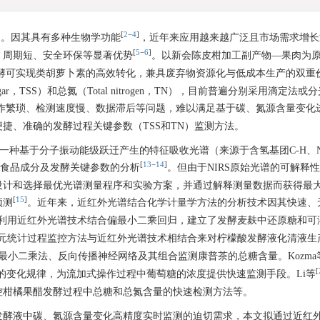
]
[
2
−
4
]
。因其具有多种生物学功能
，近年来应用越来越广泛且市场需求增长
[
5
−
6
]
、周期短、安全环保等显著优势
。以新会陈皮柑加工副产物—果肉为
酵可实现类胡萝卜素的高效转化，兼具废弃物资源化与低成本生产的双重
ugar，TSS）和总氮（Total nitrogen，TN），目前普遍分别采用滴定法
作繁琐、检测速度慢、数据滞后等问题，难以满足基于碳、氮源含量变化
捷、准确的发酵过程关键参数（TSS和TN）监测方法。
opy，NIR）是一种基于分子振动能级跃迁产生的特征吸收光谱（来源于含氢基团C-H、N
[
13
−
14
]
食品成分及发酵关键参数的分析
。但由于NIRS原始光谱的可解释
设计和选择最优光谱测量程序和实验方案，并通过解释测量数据而获得最
[
15
]
预测
。近年来，近红外光谱结合化学计量学方法的分析技术因其快速、
利用近红外光谱技术结合偏最小二乘回归，建立了发酵麦麸中还原糖和可
元统计过程监控方法与近红外光谱技术相结合来对柠檬酸发酵液化清液生
最小二乘法、反向传播神经网络及其组合监测康普茶的总糖含量。Kozma
[
量的变化规律，为流加式操作过程中葡萄糖的浓度提供快速监测手段。Li等
控柑橘果醋发酵过程中总糖和总氮含量的快速检测方法等。
发酵液中碳、氮源含量变化高精度实时监测的迫切需求，本文拟通过近红