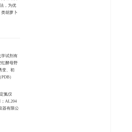
方法，为优
，类胡萝卜
化学试剂有
胶红酵母野
载诱变、初
PDB）
凯氏定氮仪
；AL204
学仪器有限公