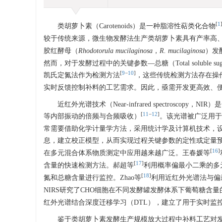
[
1
类胡萝卜素（Carotenoids）是一种脂溶性萜类化合物
较于传统来源，微生物发酵法生产类胡萝卜素具有产率高
胶红酵母（
Rhodotorula mucilaginosa
，
R. mucilaginosa
）发
然而，对于发酵过程中的关键参数—总糖（Total soluble s
[
9
−
10
]
凯氏定氮法作为检测方法
，这些传统检测方法存在操
实时反馈控制补料的工艺需求。因此，亟需开发更高效、便
近红外光谱技术（Near-infrared spectrosc
[
11
−
12
]
等内部振动的倍频与合频吸收）
。该光谱被广泛用于
常需要借助化学计量学方法，采用统计学及计算机技术，
息，建立校正模型，从而实现过程关键参数的定性或定量
[
16
]
在多元混合体系物质测定中应用越来越广泛。王春媛等
[
17
]
含量的快速检测方法。郝超等
利用概率偏最小二乘的多
[
18
]
氮和总糖含量进行监控。Zhao等
利用近红外光谱法与偏
NIRS研究了CHO细胞在不同发酵罐发酵体系下葡萄糖含
红外光谱结合深度迁移学习（DTL），建立了用于实时监
鉴于类胡萝卜素发酵生产规模放大过程中补料工艺对