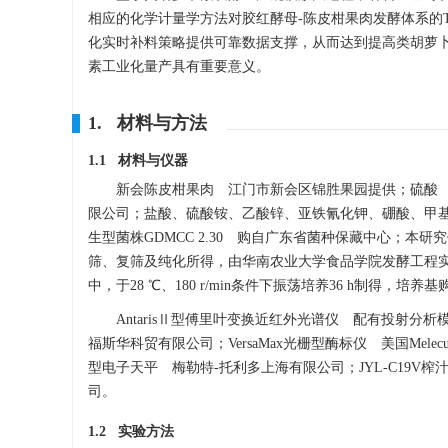
相应的化学计量学方法对胶红酵母-陈皮柑果肉发酵体系的T
化实时补料策略提供可靠数据支撑，从而达到提高类胡萝
素工业化量产具有重要意义。
1. 材料与方法
1.1 材料与仪器
新会陈皮柑果肉 江门市新会区锦胜果园提供；硫酸 
限公司；盐酸、硫酸铵、乙酸锌、亚铁氰化钾、硼酸、甲
生型菌株GDMCC 2.30 购自广东省菌种保藏中心；本研究使
筛、复筛及纯化所得，由华南农业大学食品学院发酵工程实验
中，于28 ℃、180 r/min条件下振荡培养36 h制得，
AntarisⅡ型傅里叶变换近红外光谱仪 配有投射分
福斯华科贸有限公司；VersaMax光栅型酶标仪 美国Melecu
型电子天平 梅勒特-托利多上海有限公司；JYL-C19V
司。
1.2 实验方法