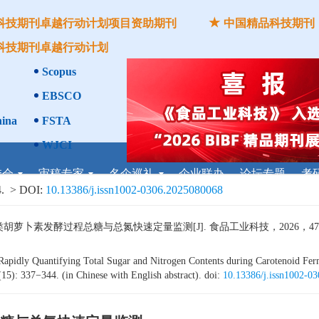
科技期刊卓越行动计划项目资助期刊
中国精品科技期刊
科技期刊卓越行动计划
Scopus
CAB Abstracts
Global Heal
+
EBSCO
中国核心学术期刊RCCSE A
ina
FSTA
中国农林核心期刊
WJCI
食品科学与工程领域高质量科技期刊
委会
审稿专家
名企巡礼
企业联办
论坛专题
考
.
> DOI:
10.13386/j.issn1002-0306.2025080068
素发酵过程总糖与总氮快速定量监测[J]. 食品工业科技，2026，47（15）：
idly Quantifying Total Sugar and Nitrogen Contents during Carotenoid Ferme
15): 337−344. (in Chinese with English abstract). doi:
10.13386/j.issn1002-0