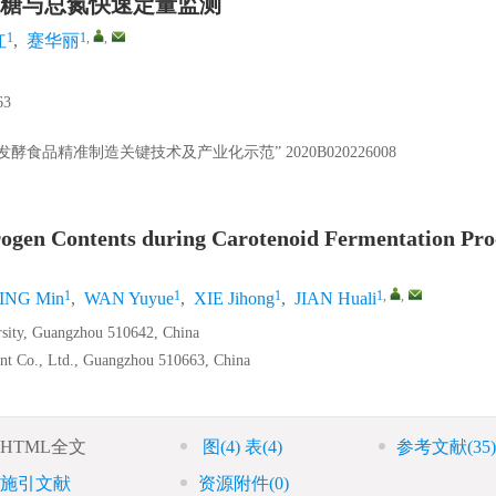
糖与总氮快速定量监测
1
1
,
,
红
,
蹇华丽
3
发酵食品精准制造关键技术及产业化示范”
2020B020226008
rogen Contents during Carotenoid Fermentation Pro
1
1
1
1
,
,
ING Min
,
WAN Yuyue
,
XIE Jihong
,
JIAN Huali
rsity, Guangzhou 510642, China
nt Co., Ltd., Guangzhou 510663, China
HTML全文
图
(4)
表
(4)
参考文献
(35)
施引文献
资源附件
(0)