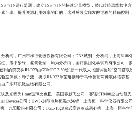
SS与TN进行监测，建立TSS与TN的快速定量模型，替代传统离线检测
卜素产率、提升资源利用效率的目的，这对后续实现发酵过程的精确控制
分析纯，广州市梓行化玻仪器有限公司；DNS试剂 分析纯，上海科丰
基红、溴甲酚绿、氢氧化钠 均为分析纯，国药集团化学试剂有限公司；
用的突变株JH-R23由GDMCC 2.30经“新一代载人飞船试验船”空间搭
室保藏；种子液 挑取JH-R23单菌落接种于马铃薯葡萄糖液体培养基（
培养基购自广东环凯微生物有限公司。
析模块及光程为1 mm玻璃比色皿，美国赛默飞公司；赛诺KT8400全自动
lar Devices公司；HWS-24型电热恒温水浴锅 上海恒一科学仪器有限公司
榨汁机 九阳股份有限公司；TGL-16gR台式高速冷冻离心机 上海一恒科