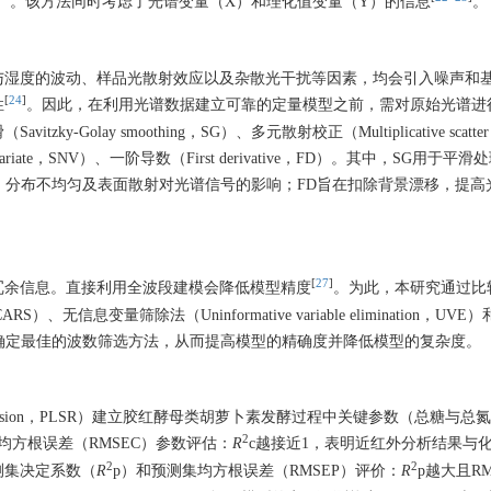
-Y distance，SPXY）。该方法同时考虑了光谱变量（X）和理化值变量（Y）的信息
。
与湿度的波动、样品光散射效应以及杂散光干扰等因素，均会引入噪声和
[
24
]
性
。因此，在利用光谱数据建立可靠的定量模型之前，需对原始光谱进
olay smoothing，SG）、多元散射校正（Multiplicative scatter
l variate，SNV）、一阶导数（First derivative，FD）。其中，SG用于
小、分布不均匀及表面散射对光谱信号的影响；FD旨在扣除背景漂移，提高
[
27
]
冗余信息。直接利用全波段建模会降低模型精度
。为此，本研究通过比
ing，CARS）、无信息变量筛除法（Uninformative variable elimination，U
模效果来确定最佳的波数筛选方法，从而提高模型的精确度并降低模型的复杂度。
es regression，PLSR）建立胶红酵母类胡萝卜素发酵过程中关键参数（总糖与
2
均方根误差（RMSEC）参数评估：
R
c越接近1，表明近红外分析结果与
2
2
测集决定系数（
R
p）和预测集均方根误差（RMSEP）评价：
R
p越大且RM