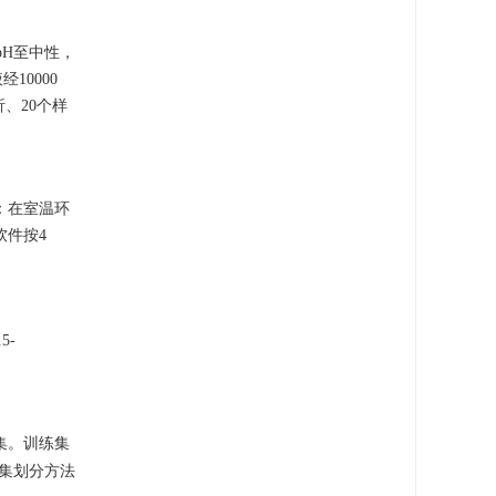
pH至中性，
10000
析、20个样
：在室温环
软件按4
5-
集。训练集
本集划分方法