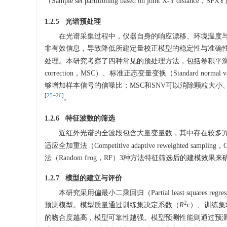
（Sample set partitioning based on joint X
1.2.5 光谱预处理
在光谱采集过程中，仪器自身的响应漂移、环境温度
非有效信息，导致降低所建定量校正模型的稳定性与准确
处理。本研究考察了四种常见的预处理方法，包括卷积平滑（Savitzky-G
correction，MSC）、标准正态变量变换（Standard norma
够增加样本信号的信噪比；MSC和SNV可以消除颗粒大
[
25
−
26
]
。
1.2.6 特征波数的筛选
近红外光谱的全波段包含大量变量数，其中存在较多
适应全加重法（Competitive adaptive reweighted sampl
法（Random frog，RF）3种方法特征筛选后的建
1.2.7 模型的建立与评价
本研究采用偏最小二乘回归（Partial least squar
2
预测模型。模型质量通过训练集决定系数（
R
c）、训练集
的吻合度越高，模型可靠性越强。模型预测性能则通过预