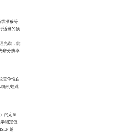
基线漂移等
行适当的预
平滑处理光谱，能
光谱分辨率
较竞争性自
VE）和随机蛙跳
总氮）的定量
化学测定值
SEP 越