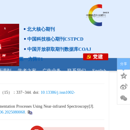
x
th
北大核心期刊
中国科技核心期刊CSTPCD
中国开放获取期刊数据库COAJ
分级目录第一方阵T1
分享
研调剂
学者之家
广告业务
联系我们
English
337−344. doi:
10.13386/j.issn1002-
ntation Processes Using Near-infrared Spectroscopy[J].
306.2025080068
.