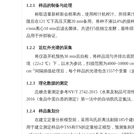
1.2.1 样品的制备与处理
称取适量新鲜新会柑果肉，使用榨汁机榨汁。所得果汁经双层
随后在121 ℃下高压灭菌20 min备用。将种子液以4%的
r/min离心10 min后滤去菌体。共进行5批独立发酵，最
品用于外部验证。
1.2.2 近红外光谱的采集
将仪器开机预热30 min后自检，将样品混匀并排出
境（22±2 ℃）下，以水为参比，扫描范围为4000~10000 c
−1
cm
间隔插值处理后，每个样品的光谱包含1557个变量
1.2.3 理化数据的测定
总糖含量测定参考NY/T 2742-2015《水果及制品可溶
2016《食品中蛋白质的测定》第一法中的自动凯氏定氮法
1.2.4 样品集划分
在建立定量分析模型前，采用马氏距离法剔除185个
用于建立测定样品中TSS和TN的定量校正模型，预测集