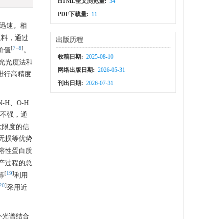
HTML全文浏览量:
34
PDF下载量:
11
迅速。相
原料，通过
出版历程
[
7
−
8
]
价值
。
收稿日期:
2025-08-10
或分光光度法和
网络出版日期:
2026-05-31
进行高精度
刊出日期:
2026-07-31
-H、O-H
性不强，通
大限度的信
无损等优势
溶性蛋白质
产过程的总
[
19
]
等
利用
20
]
采用近
外光谱结合