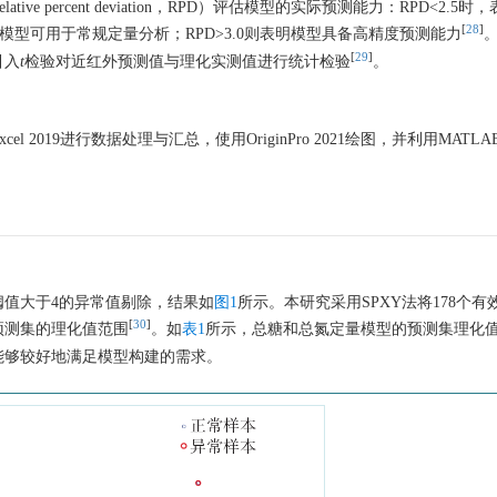
 percent deviation，RPD）评估模型的实际预测能力：RPD<2.5时
[
28
]
表明模型可用于常规定量分析；RPD>3.0则表明模型具备高精度预测能力
[
29
]
引入
t
检验对近红外预测值与理化实测值进行统计检验
。
19进行数据处理与汇总，使用OriginPro 2021绘图，并利用MATLAB 
值大于4的异常值剔除，结果如
图1
所示。本研究采用SPXY法将178个有
[
30
]
预测集的理化值范围
。如
表1
所示，总糖和总氮定量模型的预测集理化
能够较好地满足模型构建的需求。