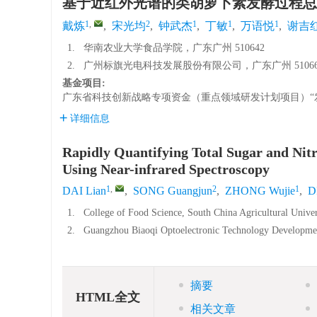
基于近红外光谱的类胡萝卜素发酵过程总
1
,
2
1
1
1
戴炼
,
宋光均
,
钟武杰
,
丁敏
,
万语悦
,
谢吉
1.
华南农业大学食品学院，广东广州 510642
2.
广州标旗光电科技发展股份有限公司，广东广州 51066
基金项目:
广东省科技创新战略专项资金（重点领域研发计划项目）“
详细信息
Rapidly Quantifying Total Sugar and Nit
Using Near-infrared Spectroscopy
1
,
2
1
DAI Lian
,
SONG Guangjun
,
ZHONG Wujie
,
D
1.
College of Food Science, South China Agricultural Unive
2.
Guangzhou Biaoqi Optoelectronic Technology Developme
摘要
HTML全文
相关文章