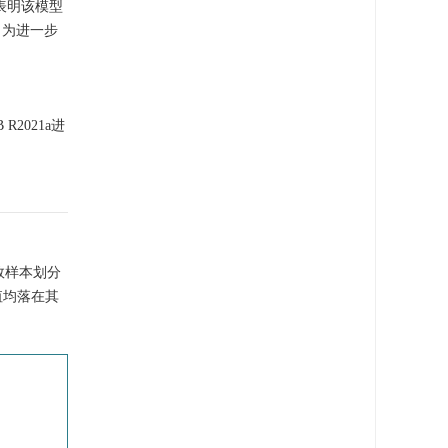
，表明该模型
。为进一步
R2021a进
效样本划分
值均落在其