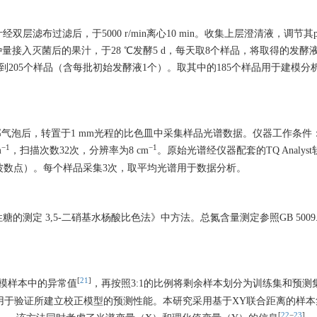
滤布过滤后，于5000 r/min离心10 min。收集上层澄清液，调节其
接种量接入灭菌后的果汁，于28 ℃发酵5 d，每天取8个样品，将取得的发酵液经
终得到205个样品（含每批初始发酵液1个）。取其中的185个样品用于建模分
底部气泡后，转置于1 mm光程的比色皿中采集样品光谱数据。仪器工作条件
−1
−1
m
，扫描次数32次，分辨率为8 cm
。原始光谱经仪器配套的TQ Analyst
（波数点）。每个样品采集3次，取平均光谱用于数据分析。
性糖的测定 3,5-二硝基水杨酸比色法》中方法。总氮含量测定参照GB 5009.
。
[
21
]
建模样本中的异常值
，再按照3:1的比例将剩余样本划分为训练集和预测
则用于验证所建立校正模型的预测性能。本研究采用基于XY联合距离的样
[
22
−
23
]