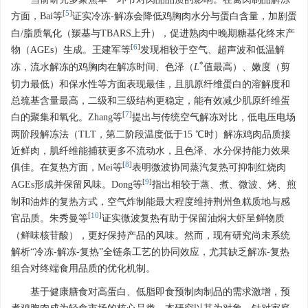
[
5
]
方面，Bai等
证实冷冻-解冻会降低鸡胸肉水分与蛋白含量，加剧蛋
白/脂质氧化（羰基与TBARS上升），促进熟肉中晚期糖基化终末产
[
6
]
物（AGEs）生成。王建军等
发现相较于空气、超声波和低温解
*
冻，流水解冻的鸡胸肉在解冻时间、色泽（
L
值最高）、嫩度（剪
切力最低）和保水性等方面表现最佳，且肌原纤维蛋白的溶解度和
总巯基含量最高，二级和三级结构更稳定，能有效减少肌原纤维蛋
[
7
]
白的聚集和氧化。Zhang等
提出与传统空气解冻对比，低电压电场
两阶段解冻法（TLT，第二阶段温度低于15 ℃时）解冻鸡肉品质接
近鲜肉，肌纤维能捕获更多不流动水，且色泽、水分保持能力效果
[
8
]
俱佳。在复热方面，Mei等
表明微波协同蒸汽复热可抑制红烧肉
[
9
]
AGEs形成并保留风味。Dong等
指出相较于蒸、煮、微波、烤、煎
制和油炸的复热方式，空气炸制能最大程度维持荆州鱼糕质地与感
[
10
]
官品质。朱秀曼等
证实微波复热有助于保留油焖大虾呈鲜物质
（鲜味核苷酸），更好保持产品的风味。然而，现有研究尚未系统
解析“冷冻-解冻-复热”全链条工艺的协同效应，尤其缺乏解冻-复热
组合对终端食用品质的优化机制。
基于健康膳食对高蛋白、低脂即食预制肉制品的需求激增，预