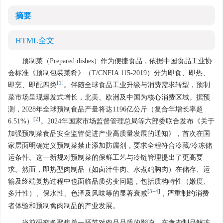
摘要
HTML全文
预制菜（Prepared dishes）作为便捷食品，依据中国食品工业协
会标准《预制包装菜肴》（T/CNFIA 115-2019）分为即食、即热、
[
1
]
即烹、即配四类
。伴随全球食品工业升级与消费需求转型，预制
菜市场呈现爆发式增长，北美、欧洲及中国为核心消费区域。据预
测，2028年全球预制食品产量将达1196亿公斤（复合年增长率超
[
2
]
6.51%）
。2024年国家市场监督管理总局等六部委联合发布《关于
加强预制菜食品安全监管促进产业高质量发展的通知》，首次在国
家层面明确定义预制菜禁止添加防腐剂，要求全程符合冷藏/冷冻储
运条件。这一新规对预制菜的保鲜工艺与冷链管理提出了更高要
求。然而，即热型肉制品（如卤汁牛肉、水煮鸡胸肉）在储存、运
输及终端复热过程中也面临品质劣变问题，包括质构特性（嫩度、
[
3
−
4
]
多汁性）、保水性、色泽及风味等的显著衰减
，严重制约消费
者体验和预制禽肉制品的产业发展。
当前研究多聚焦单一环节对肉品品质的影响。在禽肉制品解冻