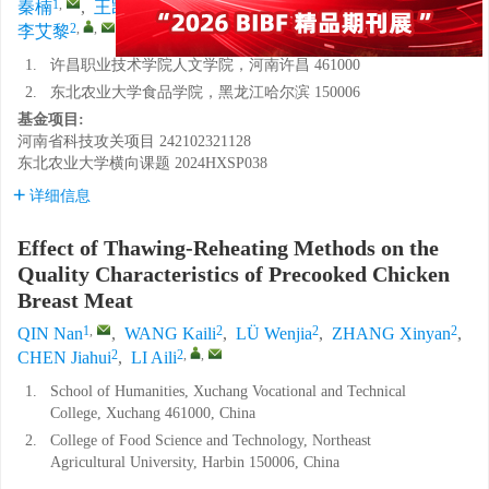
1
,
2
2
2
2
秦楠
,
王凯丽
,
吕文佳
,
张欣妍
,
陈佳慧
,
2
,
,
李艾黎
1.
许昌职业技术学院人文学院，河南许昌 461000
2.
东北农业大学食品学院，黑龙江哈尔滨 150006
基金项目:
河南省科技攻关项目
242102321128
东北农业大学横向课题
2024HXSP038
详细信息
Effect of Thawing-Reheating Methods on the
Quality Characteristics of Precooked Chicken
Breast Meat
1
,
2
2
2
QIN Nan
,
WANG Kaili
,
LÜ Wenjia
,
ZHANG Xinyan
,
2
2
,
,
CHEN Jiahui
,
LI Aili
1.
School of Humanities, Xuchang Vocational and Technical
College, Xuchang 461000, China
2.
College of Food Science and Technology, Northeast
Agricultural University, Harbin 150006, China