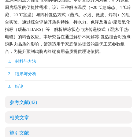
煮鸡胸肉成为轻食市场的核心品类。本研究以其为对象，针对家庭
厨房场景的便捷性需求，设计三种解冻温度（−20 ℃急冻态、4 ℃冷
藏、20 ℃室温）与四种复热方式（蒸汽、水浴、微波、烤制）的组
合实验。通过综合评估其质构特性、持水力、色泽及蛋白/脂质氧化
指标（羰基/TBARS）等，解析解冻状态与热传递模式（湿热/干热/
电磁）的耦合效应。本研究旨在通过解析不同解冻-复热组合对预煮
鸡胸肉品质的影响，筛选适用于家庭复热场景的最优工艺参数组
合，为提升预制鸡胸肉终端食用品质提供理论依据。
1. 材料与方法
2. 结果与分析
3. 结论
参考文献
(42)
相关文章
施引文献