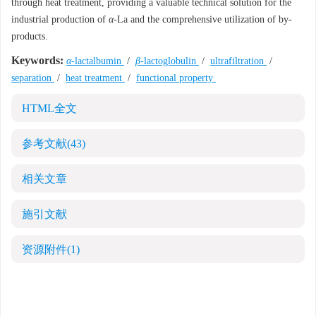
through heat treatment, providing a valuable technical solution for the
industrial production of
α
-La and the comprehensive utilization of by-
products.
Keywords:
α
-lactalbumin
/
β
-lactoglobulin
/
ultrafiltration
/
separation
/
heat treatment
/
functional property
HTML全文
参考文献
(43)
相关文章
施引文献
资源附件
(1)