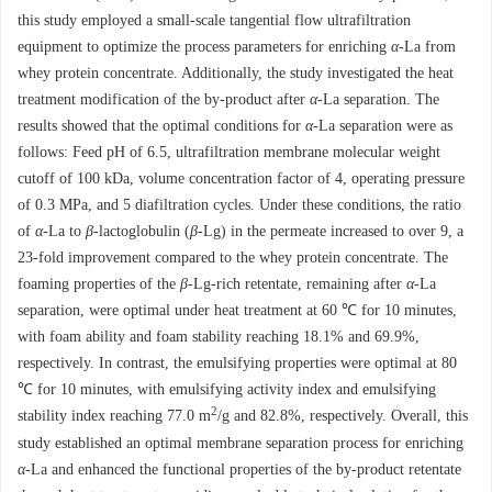
this study employed a small-scale tangential flow ultrafiltration
equipment to optimize the process parameters for enriching
α
-La from
whey protein concentrate. Additionally, the study investigated the heat
treatment modification of the by-product after
α
-La separation. The
results showed that the optimal conditions for
α
-La separation were as
follows: Feed pH of 6.5, ultrafiltration membrane molecular weight
cutoff of 100 kDa, volume concentration factor of 4, operating pressure
of 0.3 MPa, and 5 diafiltration cycles. Under these conditions, the ratio
of
α
-La to
β
-lactoglobulin (
β
-Lg) in the permeate increased to over 9, a
23-fold improvement compared to the whey protein concentrate. The
foaming properties of the
β
-Lg-rich retentate, remaining after
α
-La
separation, were optimal under heat treatment at 60 ℃ for 10 minutes,
with foam ability and foam stability reaching 18.1% and 69.9%,
respectively. In contrast, the emulsifying properties were optimal at 80
℃ for 10 minutes, with emulsifying activity index and emulsifying
2
stability index reaching 77.0 m
/g and 82.8%, respectively. Overall, this
study established an optimal membrane separation process for enriching
α
-La and enhanced the functional properties of the by-product retentate