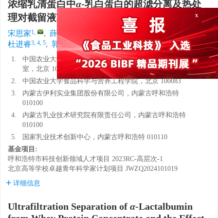
浓缩乳清蛋白中
α
-乳白蛋白的超滤分离及热处
x
理对截留液功能特性的影响
1
,
2
1
1
3, 4, 5
宋思家
,
薛谊
,
林莹莹
,
丁芮
,
王彩云
,
3, 4, 5
1, 5
,
,
杜进睿
,
郭慧媛
1.
中国农业大学营养与健康系，教育部功能乳品重点实验
室，北京 100089
2.
中国农业大学食品科学与营养工程学院，北京 100083
3.
内蒙古伊利实业集团股份有限公司，内蒙古呼和浩特
010100
4.
内蒙古乳业技术研究院有限责任公司，内蒙古呼和浩特
010100
5.
国家乳业技术创新中心，内蒙古呼和浩特 010110
基金项目:
呼和浩特市科技创新领域人才项目
2023RC-高层次-1
北京高等学校卓越青年科学家计划项目
JWZQ2024101019
详细信息
Ultrafiltration Separation of
α
-Lactalbumin