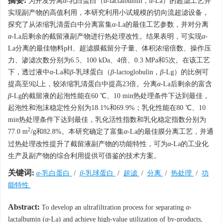
摘要:
为开发分离
α
-乳白蛋白（
α
-lactalbumin，
α
-La）的超滤工艺并
实现副产物的高值利用，本研究利用小试规模的切向流超滤设备，
探究了从浓缩乳清蛋白中分离富集
α
-La的最佳工艺参数，并对分离
α
-La后剩余的截留液副产物进行热处理改性。结果表明，可实现
α
-
La分离的最佳物料pH、超滤膜截留分子量、体积浓缩倍数、操作压
力、渗滤次数分别为6.5、100 kDa、4倍、0.3 MPa和5次。在该工艺
下，透过液中
α
-La和
β
-乳球蛋白（
β
-lactoglobulin，
β
-Lg）的比例可
提高至9以上，较浓缩乳清蛋白中提高23倍。分离
α
-La后剩余的富含
β
-Lg的截留液的起泡性能在60 ℃、10 min热处理条件下达到最佳，
起泡性和泡沫稳定性分别为18.1%和69.9%；乳化性能在80 ℃、10
min热处理条件下达到最佳，乳化活性指数和乳化稳定指数分别为
2
77.0 m
/g和82.8%。本研究确定了富集
α
-La的最佳膜分离工艺，并通
过热处理改性提升了截留液副产物的功能特性，可为
α
-La的工业化
生产及副产物的综合利用提供可借鉴的技术方案。
关键词:
α
-乳白蛋白
/
β
-乳球蛋白
/
超滤
/
分离
/
热处理
/
功
能特性
Abstract:
To develop an ultrafiltration process for separating
α
-
lactalbumin (
α
-La) and achieve high-value utilization of by-products,