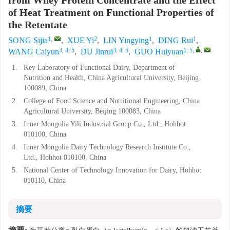
from Whey Protein Concentrate and the Effect
of Heat Treatment on Functional Properties of
the Retentate
1
,
2
1
1
SONG Sijia
,
XUE Yi
,
LIN Yingying
,
DING Rui
,
3, 4, 5
3, 4, 5
1, 5
,
,
WANG Caiyun
,
DU Jinrui
,
GUO Huiyuan
1.
Key Laboratory of Functional Dairy, Department of
Nutrition and Health, China Agricultural University, Beijing
100089, China
2.
College of Food Science and Nutritional Engineering, China
Agricultural University, Beijing 100083, China
3.
Inner Mongolia Yili Industrial Group Co., Ltd., Hohhot
010100, China
4.
Inner Mongolia Dairy Technology Research Institute Co.,
Ltd., Hohhot 010100, China
5.
National Center of Technology Innovation for Dairy, Hohhot
010110, China
摘要