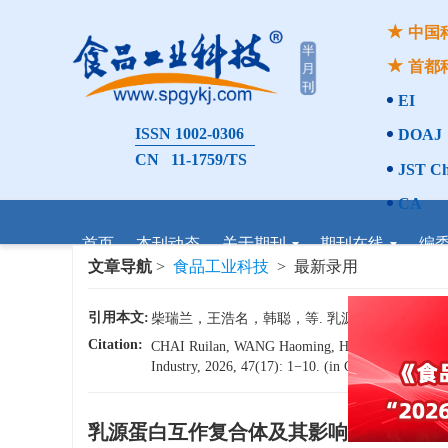
中国
首都
EI
ISSN 1002-0306
DOAJ
CN 11-1759/TS
JST Ch
CA
首页
本刊动态
关于期刊
期刊在线
编
文章导航
>
食品工业科技
> 最新录用
引用本文:
柴瑞兰，王浩名，韩聪，等. 乳源蛋白互作复合体及其影
Citation:
CHAI Ruilan, WANG Haoming, HAN Cong, et al. Rese
Industry, 2026, 47(17): 1−10. (in Chinese with Engli
乳源蛋白互作复合体及其影响免疫调节的