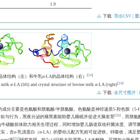
1.9
下载:
导出CSV
| 
[
24
]
 的晶体结构（左）和牛乳
α
-LA的晶体结构（右）
[
24
]
n milk
α
-LA (lift) and crystal structure of bovine milk
α
-LA (right)
下载:
全尺寸图片
成分主要是色氨酸和胱氨酸/半胱氨酸。色氨酸是神经递质5-羟色胺（5-
[
26
]
食欲与行为，黑夜分泌的褪黑素能助婴儿睡眠并促进大脑发育
，而胱氨
为牛磺酸前体助力相关生理过程，同时增加婴儿肠道双歧杆菌浓度、调节
证实，含
α
-乳清蛋白（
α
-LA）的婴幼儿配方乳粉可促进铁、锌吸收，满足
[
32
]
zumi等
研究发现，给7~14日龄大鼠灌胃
α
-LA水解物，可增加小肠长