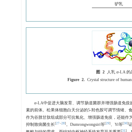
驴乳
图 2
人乳
α
-LA
Figure 2.
Crystal structure of huma
α
-LA中促进大脑发育、调节肠道菌群并增强肠道免疫的
素的前体。松果体细胞白天分泌的5-羟色胺可调节情绪、
作为谷胱甘肽组成部分可抗氧化、增强肠道免疫，还能作
[
27
−
28
]
[
29
]
[
30
]
抑制致病菌生长
。Dumrongwongsiri等
、Yi等
[
31
]
氨酸与锌的需求，而锌对中枢神经系统发育至关重要
。I