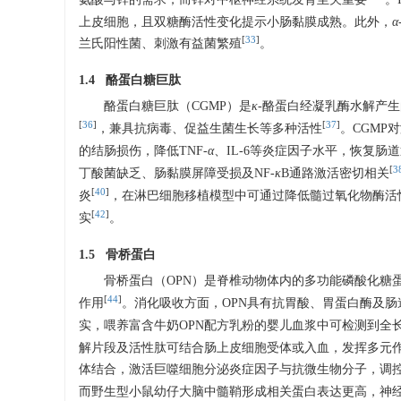
上皮细胞，且双糖酶活性变化提示小肠黏膜成熟。此外，
α
[
33
]
兰氏阳性菌、刺激有益菌繁殖
。
1.4 酪蛋白糖巨肽
酪蛋白糖巨肽（CGMP）是
κ
-酪蛋白经凝乳酶水解产
[
36
]
[
37
]
，兼具抗病毒、促益生菌生长等多种活性
。CGMP
的结肠损伤，降低TNF-
α
、IL-6等炎症因子水平，恢复肠
[
3
丁酸菌缺乏、肠黏膜屏障受损及NF-
κ
B通路激活密切相关
[
40
]
炎
，在淋巴细胞移植模型中可通过降低髓过氧化物酶活性
[
42
]
实
。
1.5 骨桥蛋白
骨桥蛋白（OPN）是脊椎动物体内的多功能磷酸化糖
[
44
]
作用
。消化吸收方面，OPN具有抗胃酸、胃蛋白酶及
实，喂养富含牛奶OPN配方乳粉的婴儿血浆中可检测到全
解片段及活性肽可结合肠上皮细胞受体或入血，发挥多元作用：既能与巨噬细
体结合，激活巨噬细胞分泌炎症因子与抗微生物分子，调
而野生型小鼠幼仔大脑中髓鞘形成相关蛋白表达更高，神