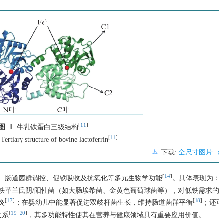
[
11
]
图 1
牛乳铁蛋白三级结构
[
11
]
Tertiary structure of bovine lactoferrin
下载:
全尺寸图片
[
14
]
、肠道菌群调控、促铁吸收及抗氧化等多元生物学功能
。具体表现为
铁革兰氏阴/阳性菌（如大肠埃希菌、金黄色葡萄球菌等），对低铁需求
[
17
]
[
18
]
炎
；在婴幼儿中能显著促进双歧杆菌生长，维持肠道菌群平衡
；还
[
19
−
20
]
关系
，其多功能特性使其在营养与健康领域具有重要应用价值。