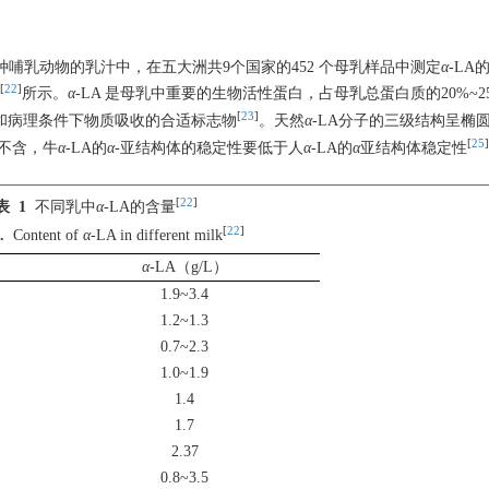
种哺乳动物的乳汁中，在五大洲共9个国家的452 个母乳样品中测定
α
-LA
[
22
]
所示。
α
-LA 是母乳中重要的生物活性蛋白，占母乳总蛋白质的20%~2
[
23
]
生理和病理条件下物质吸收的合适标志物
。天然
α
-LA分子的三级结构呈椭
[
25
]
中不含，牛
α
-LA的
α
-亚结构体的稳定性要低于人
α
-LA的
α
亚结构体稳定性
[
22
]
表 1
不同乳中
α
-LA的含量
[
22
]
.
Content of
α
-LA in different milk
α
-LA（g/L）
1.9~3.4
1.2~1.3
0.7~2.3
1.0~1.9
1.4
1.7
2.37
0.8~3.5