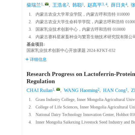
1
,
2
1
3, 4
4
柴瑞兰
,
王浩名
,
韩聪
,
赵高平
,
薛日夫
,
1.
内蒙古农业大学草业学院，内蒙古呼和浩特 010000
2.
内蒙古农业大学生命科学学院，内蒙古呼和浩特 01000
3.
国家乳业技术创新中心，内蒙古呼和浩特 010000
4.
内蒙古赛科星家畜种业与繁育生物技术研究院有限公司，内
基金项目:
国家乳业技术创新中心开放课题
2024-KFKT-032
详细信息
Research Progress on Lactoferrin-Prote
Regulation
1
,
2
1
CHAI Ruilan
,
WANG Haoming
,
HAN Cong
,
Z
1.
Grass Industry College, Inner Mongolia Agricultural Uni
2.
College of Life Sciences, Inner Mongolia Agricultural Un
3.
National Dairy Technology Innovation Center, Hohhot 01
4.
Inner Mongolia Saikexing Livestock Seed Industry and Br