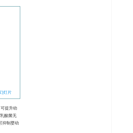
幻灯片
：可提升幼
的乳酸菌无
可抑制婴幼