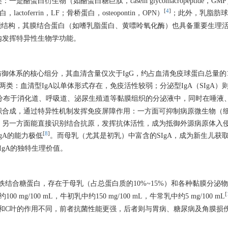
白衍生物（如酪蛋白糖巨肽，casein glycomacropeptide，GM
[
4
]
lactoferrin，LF；骨桥蛋白，osteopontin，OPN）
；此外，乳脂肪球膜
蛋白的复合功能结构，其膜结合蛋白（如嗜乳脂蛋白、黄嘌呤氧化酶）也具备重要生理
内发挥特异性生物学功能。
机体免疫防御体系的核心组分，其血清含量仅次于IgG，约占血清免疫球蛋白总量的1
类：血清型IgA以单体形式存在，免疫活性较弱；分泌型IgA（SIgA）
广泛分布于消化道、呼吸道、泌尿生殖道等黏膜组织的分泌液中，同时在唾液
织合成，通过特异性机制发挥免疫屏障作用：一方面可抑制病原微生物（
；另一方面能直接识别结合抗原，发挥抗体活性，成为抵御外源病原体入
[
8
]
gA的能力极低
。而母乳（尤其是初乳）中富含的SIgA，成为新生儿获
gA的独特生理价值。
的一种铁结合糖蛋白，存在于母乳（占总蛋白质的10%~15%）和各种黏膜分泌
[
 mg/100 mL，牛初乳中约150 mg/100 mL，牛常乳中约5 mg/100 mL
和C叶的作用不同，前者抗菌性能更强，后者则与胃病、糖尿病及角膜损