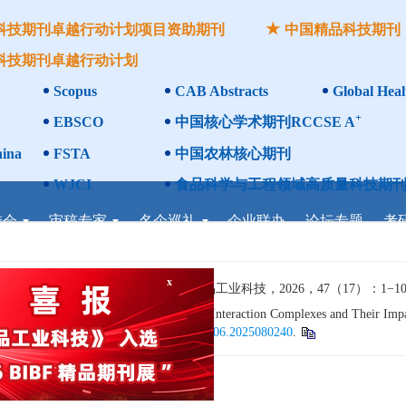
科技期刊卓越行动计划项目资助期刊
中国精品科技期刊
科技期刊卓越行动计划
Scopus
CAB Abstracts
Global Heal
+
EBSCO
中国核心学术期刊RCCSE A
ina
FSTA
中国农林核心期刊
WJCI
食品科学与工程领域高质量科技期刊
委会
审稿专家
名企巡礼
企业联办
论坛专题
考
响免疫调节的研究进展[J]. 食品工业科技，2026，47（17）：1−10. 
arch Progress on Lactoferrin-Protein Interaction Complexes and Their Impa
x
sh abstract). doi:
10.13386/j.issn1002-0306.2025080240
.
研究进展