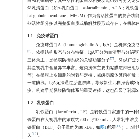
白和乳磷脂等，其中活性乳蛋白及相关功能组分可分为两类：一是酪蛋
然乳清蛋白（如
α
-乳白蛋白，
α
-lactalbumin，
α
-LA；乳铁蛋白，
fat globule membrane，MFGM）作为含活性
些活性组分多以完整蛋白质或酶解肽段形式存在，在机体
1.1 免疫球蛋白
免疫球蛋白A（immunoglobulin A，IgA）是
[
6
]
。依据结构形态与分布特征，IgA可分为血清型与分泌型两
[
7
]
三体为主，是黏膜防御系统的关键功能分子
。SIgA
其是初乳中含量异常丰富。这类抗体主要由黏膜层淋巴组
等）在黏膜上皮细胞的附着与定植，减缓病原体繁殖扩散
一道防线。IgA无法通过胎盘屏障，导致新生儿自身合成SI
疫、构建早期黏膜防御体系的重要途径，这也凸显了乳源SI
1.2 乳铁蛋白
乳铁蛋白（lactoferrin，LF）是转铁蛋白家族中
铁蛋白在人初乳中的浓度约700 mg/100 mL，人常乳中浓度约100
[
11
]
铁蛋白（BLF）分子量约为80 kDa，如
图1
所示
）。N叶
[
12
]
关
。