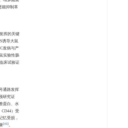
还能抑制革
能发挥的关键
SS诱导大鼠
C发病与产
小鼠实验性肠
临床试验证
号通路发挥
预研究证
完整蛋白、水
，CD44）受
记忆受损，
[
46
]
康
。