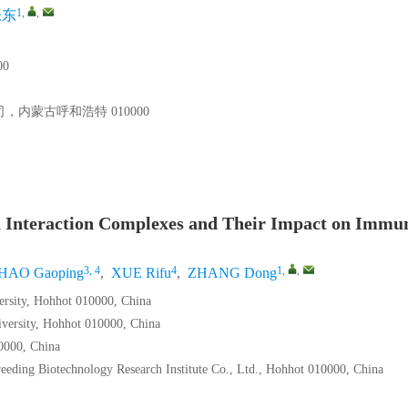
1
,
,
张东
0
蒙古呼和浩特 010000
in Interaction Complexes and Their Impact on Immu
3, 4
4
1
,
,
HAO Gaoping
,
XUE Rifu
,
ZHANG Dong
versity, Hohhot 010000, China
iversity, Hohhot 010000, China
0000, China
eeding Biotechnology Research Institute Co., Ltd., Hohhot 010000, China