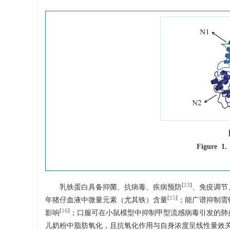
Figure 1.
[
13
]
乳铁蛋白具备抑菌、抗病毒、疾病预防
、免疫调节
[
15
]
年猪仔血液中微量元素（尤其铁）含量
；能广谱抑制需
[
16
]
影响
；口服可在小鼠模型中抑制甲型流感病毒引发的肺
儿奶粉中脂肪氧化，且抗氧化作用与自身浓度呈线性量效