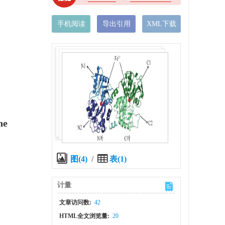
手机阅读
导出引用
XML下载
ne
图(4)
/
表(1)
计量
文章访问数:
42
HTML全文浏览量:
20