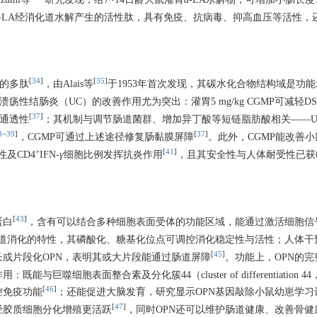
-LA经消化道水解产生的活性肽，具有免疫、抗病毒、抑高血压等活性，
[
34
]
[
35
]
生的多肽
，由Alais等
于1953年首次发现，其碳水化合物结构域是功
对溃疡性结肠炎（UC）的改善作用尤为突出：灌胃5 mg/kg CGMP可减轻D
[
37
]
道通透性
；其机制与调节肠道菌群、增加异丁酸等短链脂肪酸相关——U
8
−
39
]
[
37
]
，CGMP可通过上述途径修复肠黏膜屏障
。此外，CGMP能改善
+
[
41
]
及CD4
IFN-
γ
细胞比例发挥抗炎作用
，且其安全性与人体耐受性已获
[
43
]
蛋白
，含有可以结合多种细胞表面受体的功能区域，能通过激活细胞信
肠道消化的特性，其磷酸化、糖基化位点可调控消化稳定性与活性；人体干
[
45
]
长或片段化OPN，表明其或大片段能通过肠道屏障
。功能上，OPN的
胞表面整合素及分化簇44（cluster of differentiation 44
[
46
]
控免疫功能
；还能促进大脑发育，研究显示OPN基因敲除小鼠幼崽学习
[
47
]
经胶质细胞分化增殖更活跃
，同时OPN还可以维护肠道健康、改善骨健