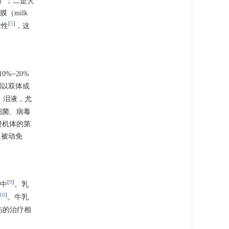
P）；二是天
（milk
[
5
]
活性
，这
0%~20%
则以双体或
、泪液，尤
细菌、病毒
侵机体的第
取被动免
[
9
]
物中
。乳
10
]
。牛乳
伤的治疗相