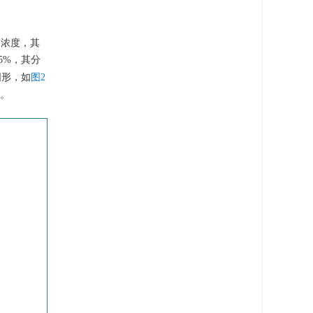
的浓度，其
5%，其分
圆形，如
图2
。