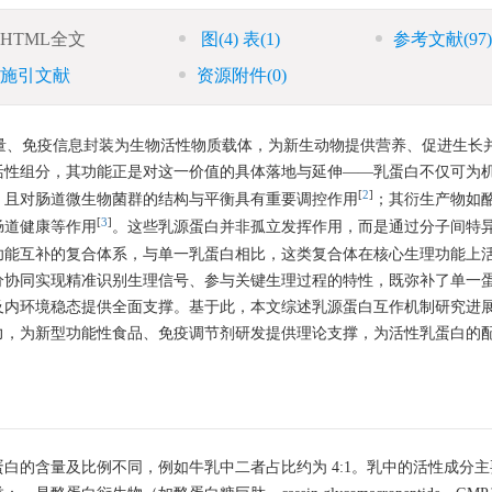
HTML全文
图
(4)
表
(1)
参考文献
(97)
施引文献
资源附件
(0)
能量、免疫信息封装为生物活性物质载体，为新生动物提供营养、促进生长
活性组分，其功能正是对这一价值的具体落地与延伸——乳蛋白不仅可为
[
2
]
，且对肠道微生物菌群的结构与平衡具有重要调控作用
；其衍生产物如
[
3
]
肠道健康等作用
。这些乳源蛋白并非孤立发挥作用，而是通过分子间特
功能互补的复合体系，与单一乳蛋白相比，这类复合体在核心生理功能上
分协同实现精准识别生理信号、参与关键生理过程的特性，既弥补了单一
及内环境稳态提供全面支撑。基于此，本文综述乳源蛋白互作机制研究进
力，为新型功能性食品、免疫调节剂研发提供理论支撑，为活性乳蛋白的
白的含量及比例不同，例如牛乳中二者占比约为 4:1。乳中的活性成分