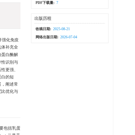
PDF下载量:
7
出版历程
收稿日期:
2025-08-21
网络出版日期:
2026-07-04
并强化免疫
机体补充全
酪蛋白酶解
异性识别与
活性更强、
蛋白的短
展，阐述常
配比优化与
主要包括乳蛋