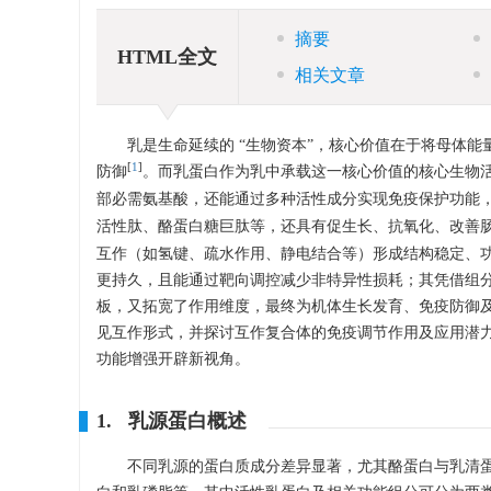
摘要
HTML全文
相关文章
乳是生命延续的 “生物资本”，核心价值在于将母体
[
1
]
防御
。而乳蛋白作为乳中承载这一核心价值的核心生物
部必需氨基酸，还能通过多种活性成分实现免疫保护功能
活性肽、酪蛋白糖巨肽等，还具有促生长、抗氧化、改善
互作（如氢键、疏水作用、静电结合等）形成结构稳定、
更持久，且能通过靶向调控减少非特异性损耗；其凭借组
板，又拓宽了作用维度，最终为机体生长发育、免疫防御
见互作形式，并探讨互作复合体的免疫调节作用及应用潜
功能增强开辟新视角。
1. 乳源蛋白概述
不同乳源的蛋白质成分差异显著，尤其酪蛋白与乳清蛋