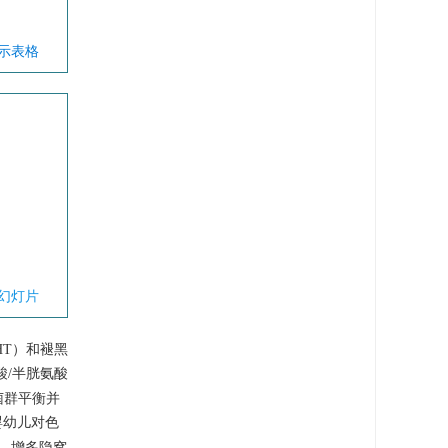
显示表格
幻灯片
HT）和褪黑
酸/半胱氨酸
菌群平衡并
婴幼儿对色
度、增多隐窝