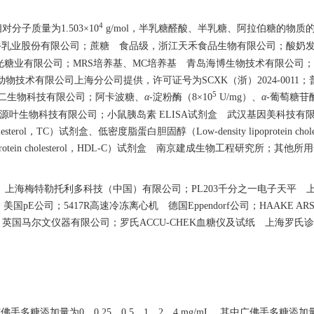
4
分子质量为1.503×10
g/mol，半乳糖醛酸、半乳糖、阿拉伯糖的物质
牛乳业股份有限公司；蔗糖 食品级，浙江天禾食品生物有限公司；酸奶
光糖业有限公司；MRS培养基、MC培养基 青岛海博生物技术有限公司
验动物技术有限公司上海分公司提供，许可证号为SCXK（浙）2024-0011
5
常州鼠一鼠二生物科技有限公司；阿卡波糖、
α
-淀粉酶（8×10
U/mg）、
α
-葡萄糖苷酶
上海源叶生物科技有限公司；小鼠胰岛素 ELISA试剂盒 武汉基因美科技有
terol，TC）试剂盒、低密度脂蛋白胆固醇（Low-density lipoprotein choles
oprotein cholesterol，HDL-C）试剂盒 南京建成生物工程研究所；其他
 上海梅特勒托利多科技（中国）有限公司；PL203千分之一电子天平 
国pE公司；5417R高速冷冻离心机 德国Eppendorf公司；HAAKE ARS4
米激光粒度仪 英国马尔文仪器有限公司；罗氏ACCU-CHEK血糖仪及试纸 上海罗
多糖添加量为0、0.25、0.5、1、2、4 mg/mL，其中广佛手多糖添加