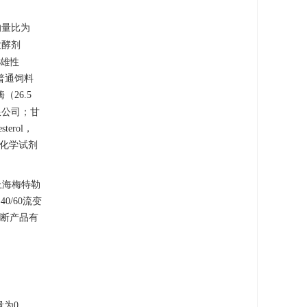
的量比为
发酵剂
；雄性
；普通饲料
（26.5
限公司；甘
terol，
所用化学试剂
上海梅特勒
0/60流变
氏诊断产品有
量为0