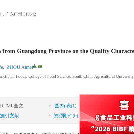
东广州 510642
on from Guangdong Province on the Quality Characte
,
Ye
,
ZHOU Aimei
nctional Foods, College of Food Science, South China Agricultural University
HTML全文
图
(9)
表
(1)
参考文献
(54)
施引文献
资源附件
(0)