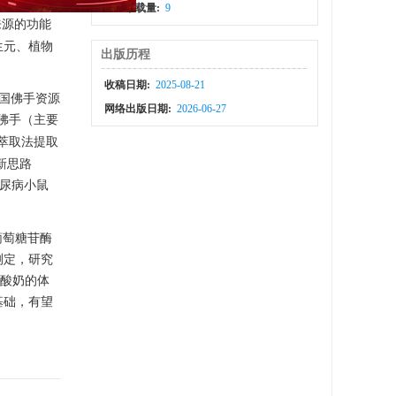
功效
。
PDF下载量:
9
来源的功能
生元、植物
出版历程
收稿日期:
2025-08-21
我国佛手资源
网络出版日期:
2026-06-27
佛手（主要
萃取法提取
了新思路
糖尿病小鼠
葡萄糖苷酶
测定，研究
糖酸奶的体
基础，有望