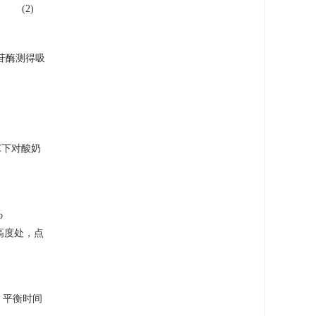
(2)
苷酶测得吸
 ℃下对酸奶
b
/3高度处，点
，平衡时间