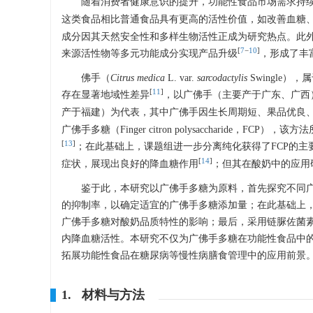
随着消费者健康意识的提升，功能性食品市场需求持
这类食品相比普通食品具有更高的活性价值，如改善血糖
成分因其天然安全性和多样生物活性正成为研究热点。此
[
7
−
10
]
来源活性物等多元功能成分实现产品升级
，形成了丰
佛手（
Citrus medica
L. var.
sarcodactylis
Swingle
[
11
]
存在显著地域性差异
，以广佛手（主要产于广东、广西
产于福建）为代表，其中广佛手因生长周期短、果品优良
广佛手多糖（Finger citron polysaccharid
[
13
]
；在此基础上，课题组进一步分离纯化获得了FCP的主要活
[
14
]
症状，展现出良好的降血糖作用
；但其在酸奶中的应用
鉴于此，本研究以广佛手多糖为原料，首先探究不同广
的抑制率，以确定适宜的广佛手多糖添加量；在此基础上
广佛手多糖对酸奶品质特性的影响；最后，采用链脲佐菌素（St
内降血糖活性。本研究不仅为广佛手多糖在功能性食品中
拓展功能性食品在糖尿病等慢性病膳食管理中的应用前景
1. 材料与方法