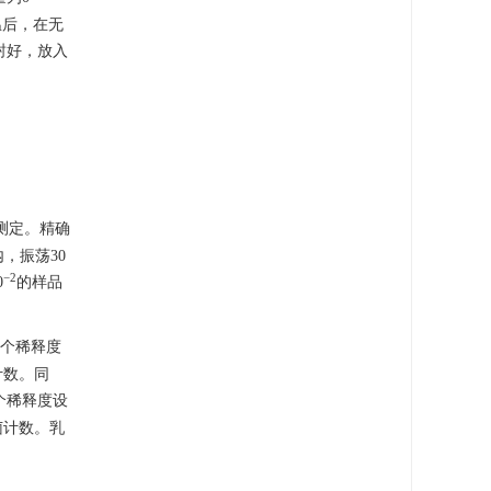
温后，在无
密封好，放入
测定。精确
，振荡30
−2
0
的样品
每个稀释度
计数。同
个稀释度设
菌计数。乳