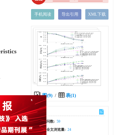
手机阅读
导出引用
XML下载
ristics
,
图(9)
/
表(1)
计量
x
文章访问数:
59
HTML全文浏览量:
24
[
1
−
3
]