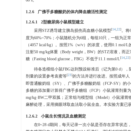
60 s。
1.2.6 广佛手多糖酸奶的体内降血糖活性测定
1.2.6.1 2型糖尿病小鼠模型建立
[
14
,
22
]
采用STZ诱导建立胰岛损伤高血糖小鼠模型
。将6
度为60%~70%；小鼠随机分为6组，每组10只，一组为正常组
（4057 kcal/kg）。按照1%（w/v）的浓度，使用0.1
注射50 mg/kg体重（Body weight，BW）的STZ
[
14
,
22
]
糖（Fasting blood glucose，FBG）不低于11.1 mmol/L
待各造模组小鼠FBG达到预设标准后（记为第0 d
[
23
]
剂量的设置参考袁蜜等
的方法并进行改进。按照成年人（以
即普通酸奶组（SY）、广佛手多糖酸奶组（FCP-SY）的小
多糖的添加量计算得广佛手多糖组（FCP）小鼠灌胃剂量为15.
mg/kg·BW二甲双胍；正常组与模型组（Model）小鼠灌
麻醉处理，采用摘眼球取血法取小鼠全血。本实验方案已获得动
1.2.6.2 小鼠生长情况及血糖测定
在0~28 d期间，每天记录一次小鼠是否存在异常