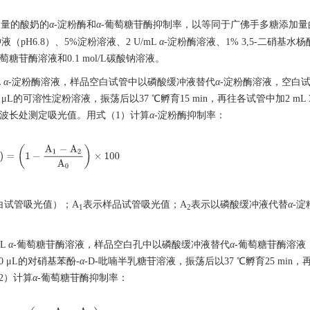
加量的酸奶的
α
-淀粉酶和
α
-葡萄糖苷酶抑制率，以等同于广佛手多糖添加量
液（pH6.8）、5%淀粉溶液、2 U/mL
α
-淀粉酶溶液、1% 3,5-二硝基水杨
葡萄糖苷酶溶液和0.1 mol/L碳酸钠溶液。
L
α
-淀粉酶溶液，样品空白试管中以磷酸缓冲液替代
α
-淀粉酶溶液，空白
μL的可溶性淀粉溶液，振荡后以37 ℃孵育15 min，再往各试管中加2 mL 3
 nm波长处测定吸光值。用式（1）计算
α
-淀粉酶抑制率：
率
(
%
)
=
(
1
−
A
1
−
A
2
A
0
)
×
100
白试管吸光值）；A
表示样品试管吸光值；A
表示以磷酸缓冲液代替
α
-
1
2
μL
α
-葡萄糖苷酶溶液，样品空白孔中以磷酸缓冲液替代
α
-葡萄糖苷酶溶液
0 μL的对硝基苯酚-
α
-D-吡喃半乳糖苷溶液，振荡后以37 ℃孵育25 min
（2）计算
α
-葡萄糖苷酶抑制率：