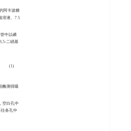
的阿卡波糖
酸溶液、7.5
试管中以磷
,5-二硝基
(1)
淀粉酶测得吸
，空白孔中
，再往各孔中