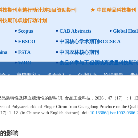
科技期刊卓越行动计划项目资助期刊
中国精品科技期刊
科技期刊卓越行动计划
Scopus
CAB Abstracts
Global Heal
+
EBSCO
中国核心学术期刊RCCSE A
ina
FSTA
中国农林核心期刊
WJCI
食品科学与工程领域高质量科技期刊
委会
审稿专家
名企巡礼
企业联办
论坛专题
考
性及降血糖活性的影响[J]. 食品工业科技，2026，47（17）：1−12. 
 of Polysaccharide of Finger Citron from Guangdong Province on the Quality
17): 1−12. (in Chinese with English abstract). doi:
10.13386/j.issn1002-0306
的影响