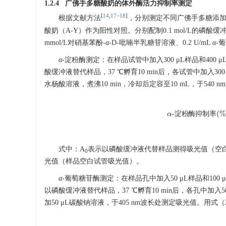
1.2.4 广佛手多糖酸奶的体外酶活力抑制率测定
[
14
,
17
−
18
]
根据文献方法
，分别测定不同广佛手多糖添
酸奶（A-Y）作为阳性对照。分别配制0.1 mol/L的磷酸缓冲
mmol/L对硝基苯酚-
α
-D-吡喃半乳糖苷溶液、0.2 U/mL
α
-
α
-淀粉酶测定：在样品试管中加入300 μL样品和400 μ
酸缓冲液替代样品，37 ℃孵育10 min后，各试管中加入300 
水杨酸溶液，煮沸10 min，冷却后定容至10 mL，于540
α
-
淀
粉
酶
抑
制
淀
粉
酶
抑
制
率
式中：A
表示以磷酸缓冲液代替样品测得吸光值（空
0
光值（样品空白试管吸光值）。
α
-葡萄糖苷酶测定：在样品孔中加入50 μL样品和100 
以磷酸缓冲液替代样品，37 ℃孵育10 min后，各孔中加入5
加50 μL碳酸钠溶液，于405 nm波长处测定吸光值。用式