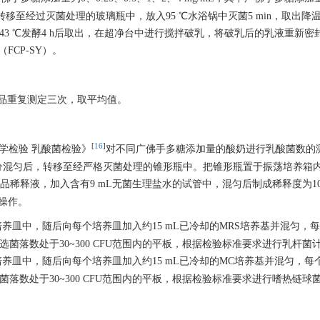
转移至经过灭菌处理的玻璃瓶中，放入95 ℃水浴锅中灭菌5 min，取出降
养箱中43 ℃发酵4 h后取出，在超净台中进行搅拌破乳，将破乳后的乳液重新
FCP-SY）。
样品重复测定三次，取平均值。
[
16
]
生物学检验 乳酸菌检验》
对不同广佛手多糖添加量的酸奶进行乳酸菌数的
水充分混匀后，转移至经严格灭菌处理的锥形瓶中。把锥形瓶置于振荡培养箱内
品稀释液，加入含有9 mL无菌生理盐水的试管中，混匀后制成稀释度为1
操作。
培养皿中，随后向每个培养皿加入约15 mL已冷却的MRS培养基并混匀，
后挑选菌落数处于30~300 CFU范围内的平板，根据检验标准要求进行乳杆菌
培养皿中，随后向每个培养皿加入约15 mL已冷却的MC培养基并混匀，每
挑选菌落数处于30~300 CFU范围内的平板，根据检验标准要求进行嗜热链球