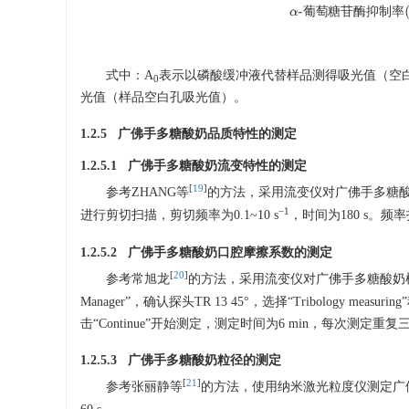
α
-
葡
萄
糖
苷
酶
抑
葡
萄
糖
苷
酶
抑
制
率
式中：A
表示以磷酸缓冲液代替样品测得吸光值（空
0
光值（样品空白孔吸光值）。
1.2.5 广佛手多糖酸奶品质特性的测定
1.2.5.1 广佛手多糖酸奶流变特性的测定
[
19
]
参考ZHANG等
的方法，采用流变仪对广佛手多糖酸奶的流
−1
进行剪切扫描，剪切频率为0.1~10 s
，时间为180 s。频
1.2.5.2 广佛手多糖酸奶口腔摩擦系数的测定
[
20
]
参考常旭龙
的方法，采用流变仪对广佛手多糖酸奶样品进
Manager”，确认探头TR 13 45°，选择“Tribology m
击“Continue”开始测定，测定时间为6 min，每次测定重复
1.2.5.3 广佛手多糖酸奶粒径的测定
[
21
]
参考张丽静等
的方法，使用纳米激光粒度仪测定广佛