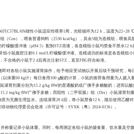
0只C57BL/6N雄性小鼠适应性喂养1周，光暗循环为12 h，温度为22~28
（Con），喂食普通饲料（2530 kcal/kg），其余5组为造模组，喂食高
 mol/L的柠檬酸缓冲液（pH4.5）配制STZ溶液，各造模组小鼠均禁食不禁水12
溶液，而正常组小鼠腹腔注射0.1 mol/L柠檬酸缓冲液。造模成功的标准是各造模
，不合格的小鼠于2 d后再次注射STZ，直至FBG符合标准。
），随即对各组小鼠实施灌胃操作，给予相应受试物以开展后续干预研究，每
体重60 kg计）每日食用100 g酸奶计算，小鼠的推荐食用量为人摄入量
鼠灌胃剂量分别为15.2 g/kg·BW的普通酸奶或广佛手多糖酸奶；进而以
2 mg/kg·BW广佛手多糖；而阳性（二甲双胍）组（Dix）小鼠灌胃剂量
胃物质为无菌生理盐水。连续灌胃28 d后，将小鼠禁食12 h，随后使用乙醚
物伦理委员会批准（许可证号：SYXK（粤）2024-0136）。
状态，并称量记录小鼠体重。同时，每周测定各组小鼠的摄食量、饮水量及空