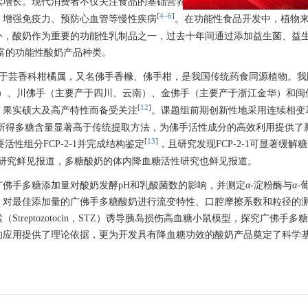
续增长。现代消费者不仅关注食品的基础营养价值，更追求其附加的健康
[
4
−
6
]
、增强免疫力、预防心血管等慢性疾病
。在功能性食品开发中，植物
外，酸奶作为重要的功能性乳制品之一，过去十年间通过添加益生菌、益
富的功能性酸奶产品种类。
），属于芸香科柑橘属，又名佛手香橼、佛手柑，是我国传统药食同源植物。
）、川佛手（主要产于四川、云南）、金佛手（主要产于浙江金华）和闽
[
12
]
、果实硕大及高产特性而备受关注
。课题组前期创新性地采用连续相变
e，FCP），该方法所得多糖含量显著高于传统提取方法，为佛手活性成分的高效利用提供
[
13
]
性组分FCP-2-1并完成结构鉴定
，且研究发现FCP-2-1可显著缓解
研究鲜见报道，多糖酸奶的体内降血糖活性研究也鲜见报道。
佛手多糖添加量对酸奶发酵pH和乳酸菌数的影响，并测定
α
-淀粉酶与
α
-
，对最佳添加量的广佛手多糖酸奶进行流变特性、口腔摩擦系数和粒径的
reptozotocin，STZ）诱导胰岛损伤高血糖小鼠模型，探究广佛手多
的应用提供了理论依据，更为开发具有降血糖功效的酸奶产品奠定了科学
。