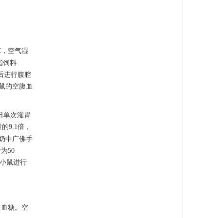
 ℃，空气湿
脂饲料
 h后进行腹腔
组小鼠的空腹血
日单次灌胃
的9.1倍，
酸奶中广佛手
为50
对小鼠进行
腹血糖。空