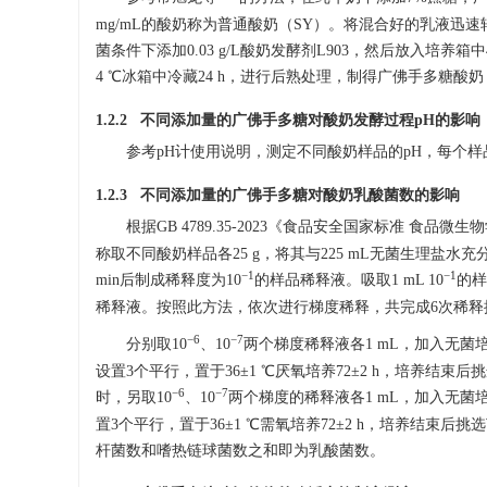
mg/mL的酸奶称为普通酸奶（SY）。将混合好的乳液迅速
菌条件下添加0.03 g/L酸奶发酵剂L903，然后放入培
4 ℃冰箱中冷藏24 h，进行后熟处理，制得广佛手多糖酸奶（
1.2.2 不同添加量的广佛手多糖对酸奶发酵过程pH的影响
参考pH计使用说明，测定不同酸奶样品的pH，每个
1.2.3 不同添加量的广佛手多糖对酸奶乳酸菌数的影响
根据GB 4789.35-2023《食品安全国家标准 食品微
称取不同酸奶样品各25 g，将其与225 mL无菌生理盐
−1
−1
min后制成稀释度为10
的样品稀释液。吸取1 mL 10
的样
稀释液。按照此方法，依次进行梯度稀释，共完成6次稀释
−6
−7
分别取10
、10
两个梯度稀释液各1 mL，加入无菌
设置3个平行，置于36±1 ℃厌氧培养72±2 h，培养结束
−6
−7
时，另取10
、10
两个梯度的稀释液各1 mL，加入无菌
置3个平行，置于36±1 ℃需氧培养72±2 h，培养结束后
杆菌数和嗜热链球菌数之和即为乳酸菌数。