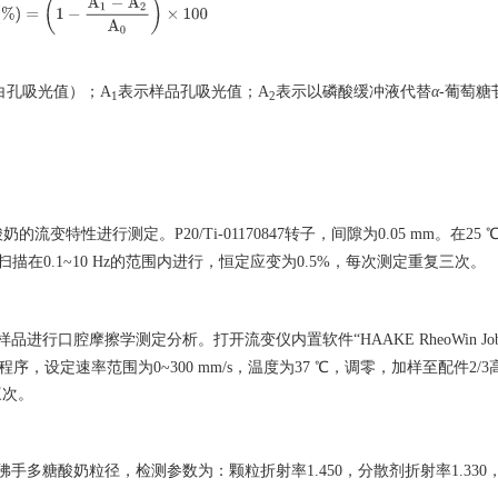
制
率
(
%
)
=
(
1
−
A
1
−
A
2
A
0
)
×
100
白孔吸光值）；A
表示样品孔吸光值；A
表示以磷酸缓冲液代替
α
-葡萄糖
1
2
变特性进行测定。P20/Ti-01170847转子，间隙为0.05 mm。在25
率扫描在0.1~10 Hz的范围内进行，恒定应变为0.5%，每次测定重复三次。
行口腔摩擦学测定分析。打开流变仪内置软件“HAAKE RheoWin Jo
easuring”程序，设定速率范围为0~300 mm/s，温度为37 ℃，调零，加样至配件2
三次。
手多糖酸奶粒径，检测参数为：颗粒折射率1.450，分散剂折射率1.330