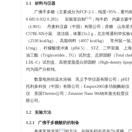
1.1 材料与仪器
广佛手多糖（主要成分为FCP-2-1，纯度>95%，重均相对
[
14
]
0.685:0.032:0.283） 实验室自制
；纯牛奶 内蒙古蒙
（L903） 丹麦科汉森（中国）有限公司；蔗糖 山东星
C57BL/6N小鼠 清洁级，体重23±2 g，北京维通利华实
（2530 kcal/kg）、高脂饲料（4057 kcal/kg） 
U/mg）、柠檬酸缓冲液（pH4.5）、STZ、二甲双胍 
油三酯（Triglycerides，TG）试剂盒、总胆固醇（Total choles
LDL-C）试剂盒、高密度脂蛋白胆固醇（High-density lip
均为国产分析纯。
数显电热恒温水浴锅 巩义予华仪器有限公司；pH计
托利多科技（中国）有限公司；Enspire2003多功能酶标仪 美
仪 美国Thermo公司；Zetasizer Nano 90s纳
限公司。
1.2 实验方法
1.2.1 广佛手多糖酸奶的制备
[
15
]
参考常旭龙等
的方法，在纯牛奶中添加7%蔗糖，广佛手