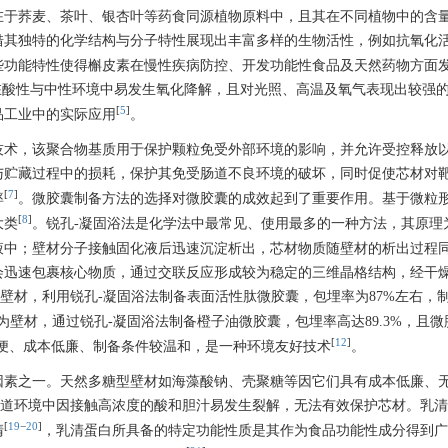
在于荞麦、茶叶、银杏叶等药食同源植物原料中，且其在不同植物中的含
借其独特的化学结构与分子特性展现出丰富多样的生物活性，例如抗氧化
些功能特性使得槲皮素在慢性疾病防控、开发功能性食品及天然药物方面
在酸性与中性环境中易发生氧化降解，且对光照、高温及氧气表现出较强
[
5
]
品工业中的实际应用
。
技术，该聚合物基质用于保护颗粒免受外部环境的影响，并允许受控释放
与贮藏过程中的损耗，保护其免受肠道不良环境的破坏，同时促使芯材对
[
7
]
率
。微胶囊制备方法的选择对微胶囊的成效起到了重要作用。基于微粒
[
8
]
大类
。锐孔-凝固浴法是化学法中最常见、使用最多的一种方法，其原理
液中；壁材分子接触固化液后迅速沉淀析出，芯材物质随壁材的析出过程
会迅速包裹核心物质，通过交联反应形成较为稳定的三维晶格结构，经干
壁材，利用锐孔-凝固浴法制备表面活性肽微胶囊，包埋率为87%左右，
为壁材，通过锐孔-凝固浴法制备橙子油微胶囊，包埋率高达89.3%，且
[
12
]
便、成本低廉、制备条件较温和，是一种环境友好技术
。
因素之一。天然多糖型壁材如海藻酸钠、壳聚糖等因它们具有成本低廉、
道环境中因接触高浓度的酸和胆汁易发生裂解，无法有效保护芯材。乳清
[
19
−
20
]
清
，乳清蛋白所具备的特定功能性质是其作为食品功能性成分得到广