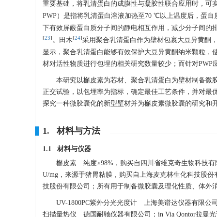
重要基础，将乳清蛋白的成膜性与凝胶性联合应用时，可
PWP）是指将乳清蛋白溶液加热至70 ℃以上温度后，蛋
下有效屏蔽蛋白质分子间的静电相互作用，减少分子间的排
[
23
]
[
24
]
。田木
采用聚合乳清蛋白作为壁材包裹大豆异黄酮
显示，聚合乳清蛋白能够有效保护大豆异黄酮纳米颗粒，使
材对活性物质进行包埋的相关研究数量较少；而针对PWP
本研究以槲皮素为芯材、聚合乳清蛋白为壁材制备微胶
正交试验，以包埋率为指标，确定最佳工艺条件，并对最优
探究一种微胶囊化的新型壁材并为槲皮素微胶囊的研究和
1. 材料与方法
1.1 材料与仪器
槲皮素 纯度≥98%，购买自四川省维克奇生物科技有
U/mg，来源于猪胃粘膜，购买自上海麦克林生化科技股份有
技股份有限公司；所有用于制备微胶囊及理化性质、体外
UV-1800PC紫外分光光度计 上海美谱达仪器有限公司；
扫描量热仪 德国耐驰仪器有限公司；in Via Qontor拉曼