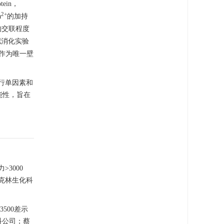
tein，
2+
a
的加持
的交联程度
拟消化实验
P作为唯一壁
行单因素和
能性，旨在
3000
麦克林生化科
3500差示
纳科公司；蔡