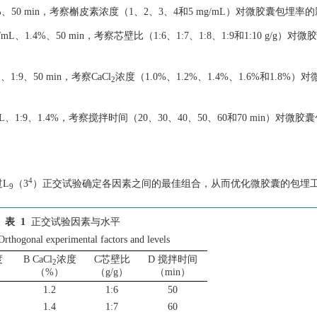
、50 min，考察槲皮素浓度（1、2、3、4和5 mg/mL）对微胶囊包埋率
、1.4%、50 min，考察芯壁比（1:6、1:7、1:8、1:9和1:10 g/g）对
9、50 min，考察CaCl
浓度（1.0%、1.2%、1.4%、1.6%和1.8%）
2
L、1:9、1.4%，考察搅拌时间（20、30、40、50、60和70 min）对微
4
L
（3
）正交试验确定各因素之间的最佳组合，从而优化微胶囊的包埋
9
表 1
正交试验因素与水平
Orthogonal experimental factors and levels
度
B CaCl
浓度
C芯壁比
D 搅拌时间
2
（%）
（g/g）
（min）
1.2
1:6
50
1.4
1:7
60