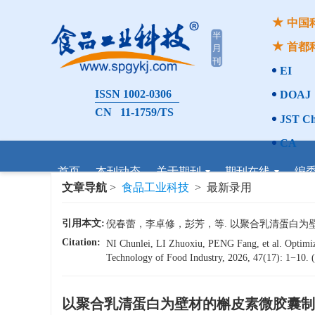
中国
首都
EI
ISSN 1002-0306
DOAJ
CN 11-1759/TS
JST Ch
CA
首页
本刊动态
关于期刊
期刊在线
编
文章导航
>
食品工业科技
> 最新录用
引用本文:
倪春蕾，李卓修，彭芳，等. 以聚合乳清蛋白为壁材的槲
Citation:
NI Chunlei, LI Zhuoxiu, PENG Fang, et al. Optimiza
Technology of Food Industry, 2026, 47(17): 1−10. (i
以聚合乳清蛋白为壁材的槲皮素微胶囊制