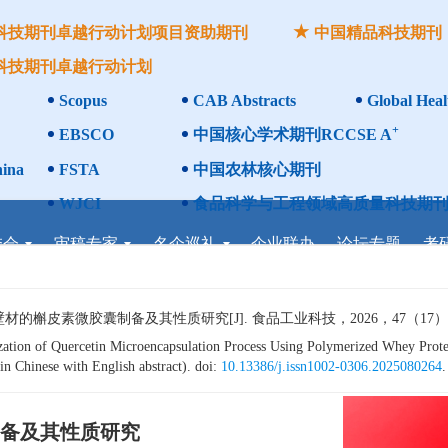
科技期刊卓越行动计划项目资助期刊
中国精品科技期刊
科技期刊卓越行动计划
Scopus
CAB Abstracts
Global Heal
+
EBSCO
中国核心学术期刊RCCSE A
ina
FSTA
中国农林核心期刊
WJCI
食品科学与工程领域高质量科技期刊
委会
审稿专家
名企巡礼
企业联办
论坛专题
考
皮素微胶囊制备及其性质研究[J]. 食品工业科技，2026，47（17）：1−1
tion of Quercetin Microencapsulation Process Using Polymerized Whey Protein
n Chinese with English abstract). doi:
10.13386/j.issn1002-0306.2025080264
.
备及其性质研究