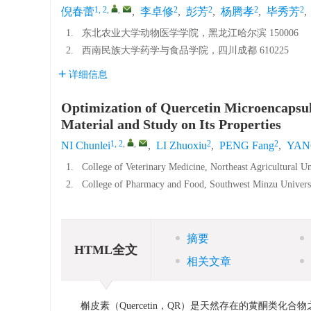
1, 2
,
,
2
2
2
2
倪春蕾
,
李卓修
,
彭芳
,
杨腾孝
,
毕秀芳
,
1.
东北农业大学动物医学学院，黑龙江哈尔滨 150006
2.
西南民族大学药学与食品学院，四川成都 610225
详细信息
Optimization of Quercetin Microencapsul
Material and Study on Its Properties
1, 2
,
,
2
2
NI Chunlei
,
LI Zhuoxiu
,
PENG Fang
,
YANG
1.
College of Veterinary Medicine, Northeast Agricultural U
2.
College of Pharmacy and Food, Southwest Minzu Univers
摘要
HTML全文
相关文章
槲皮素（Quercetin，QR）是天然存在的黄酮