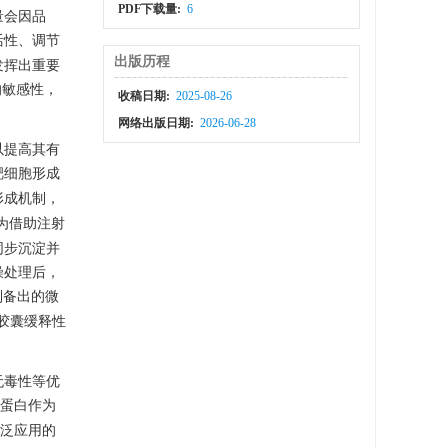
PDF下载量:
6
量会因品
活性、调节
出版历程
发挥出重要
的敏感性，
收稿日期:
2025-08-26
网络出版日期:
2026-06-28
以提高其有
靶细胞形成
形成机制，
为借助注射
同步沉淀并
燥处理后，
制备出的微
微胶囊缓释性
无毒性等优
蛋白作为
泛应用的