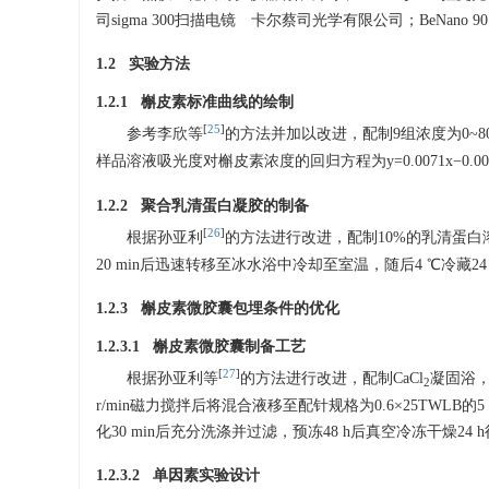
司sigma 300扫描电镜 卡尔蔡司光学有限公司；BeNano
1.2 实验方法
1.2.1 槲皮素标准曲线的绘制
[
25
]
参考李欣等
的方法并加以改进，配制9组浓度为0~80 
样品溶液吸光度对槲皮素浓度的回归方程为y=0.0071x−0.00
1.2.2 聚合乳清蛋白凝胶的制备
[
26
]
根据孙亚利
的方法进行改进，配制10%的乳清蛋白溶液
20 min后迅速转移至冰水浴中冷却至室温，随后4 ℃冷藏2
1.2.3 槲皮素微胶囊包埋条件的优化
1.2.3.1 槲皮素微胶囊制备工艺
[
27
]
根据孙亚利等
的方法进行改进，配制CaCl
凝固浴，
2
r/min磁力搅拌后将混合液移至配针规格为0.6×25TWLB
化30 min后充分洗涤并过滤，预冻48 h后真空冷冻干燥24
1.2.3.2 单因素实验设计