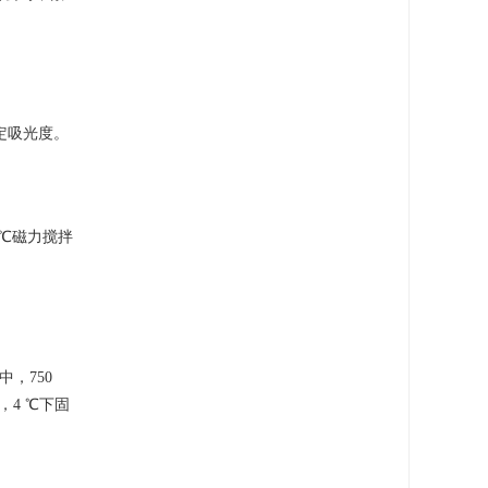
测定吸光度。
 ℃磁力搅拌
，750
4 ℃下固