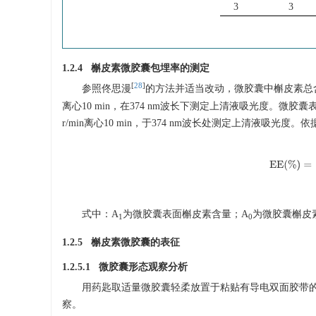
3
3
1.2.4 槲皮素微胶囊包埋率的测定
[
28
]
参照佟思漫
的方法并适当改动，微胶囊中槲皮素总含量测
离心10 min，在374 nm波长下测定上清液吸光度。微胶
r/min离心10 min，于374 nm波长处测定上清液吸光
E
E
(
%
)
式中：A
为微胶囊表面槲皮素含量；A
为微胶囊槲皮
1
0
1.2.5 槲皮素微胶囊的表征
1.2.5.1 微胶囊形态观察分析
用药匙取适量微胶囊轻柔放置于粘贴有导电双面胶带
察。