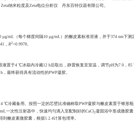
 90 Zeta纳米粒度及Zeta电位分析仪 丹东百特仪器有限公司。
μg/mL（每个梯度间隔10 μg/mL）的槲皮素标准溶液，并于374 nm下
2
41，
R
=0.9978。
置于4 ℃冰箱内冷藏12 h后取出，静置恢复至室温，调节pH为7.0，85
4 h，最终获得具有流动性的PWP凝胶。
4 ℃冷藏备用。按照一定的芯壁比准确称取PWP凝胶与槲皮素置于锥形瓶中
的5 mL一次性注射器中，快速均匀滴入至配制好的CaCl
凝固浴中形成微胶囊，
2
 h得到槲皮素微胶囊，根据1.2.4计算包埋率。