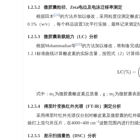
1.2.5.2 微胶囊粒径、Zeta电位及电泳迁移率测定
[
24
]
根据田木
的方法并加以修改，采用粒度仪测定槲皮
0.1%（w/v），每个样品设置3次平行实验，最终记录测定
1.2.5.3 微胶囊装载能力（LC）分析
[
29
]
根据Mohammadian等
的方法加以修改，将制备完成的样品
1.2.1标准曲线计算槲皮素的实际含量，按照式（2）计算
L
C
(
%
)
=
式中：m
为微胶囊槲皮素总质量，g；m
为微胶囊表面
1
2
1.2.5.4 傅里叶变换红外光谱（FT-IR）测定分析
采用傅里叶红外光谱仪分别对槲皮素及微胶囊的红外吸
−1
燥灯上混匀并压片，在4000~400 cm
波数范围内进行扫描
1.2.5.5 差示扫描量热（DSC）分析