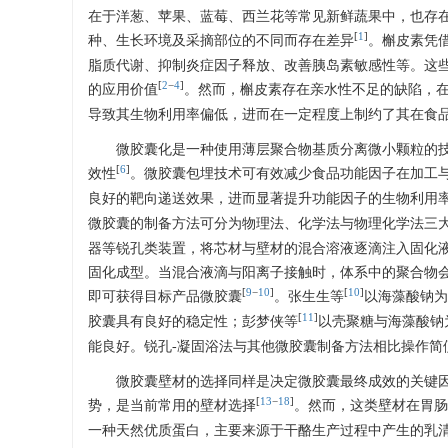
在于洋葱、苹果、蓝莓、西兰花等常见新鲜蔬果中，也存
[
1
]
种、生长环境及采摘部位的不同而存在差异
。槲皮素凭
脂质代谢、抑制炎症因子释放、改善胰岛素敏感性等。这
[
2
−
4
]
的应用价值
。然而，槲皮素存在亲水性不足的缺陷，
导致其生物利用率偏低，进而在一定程度上制约了其在食
微胶囊化是一种使用薄层聚合物基质分离微小颗粒的
[
6
]
效性
。微胶囊包埋技术可有效减少食品功能因子在加工
良好的靶向递送效果，进而显著提升功能因子的生物利用
微胶囊的制备方法可分为物理法、化学法与物理化学法三
器等锐孔类装置，将芯材与壁材的混合溶液逐滴注入固化
固化成型。当混合液滴与阳离子接触时，体系中的聚合物
[
9
−
10
]
[
10
]
即可获得目标产品微胶囊
。张生生等
以海藻酸钠为
[
11
]
胶囊具有良好的稳定性；彭梦侠等
以壳聚糖与海藻酸钠
能良好。锐孔-凝固浴法与其他微胶囊制备方法相比操作简
微胶囊壁材的选择同样是决定微胶囊最终成效的关键
[
13
−
18
]
势，是当前常用的壁材选择
。然而，这类壁材在胃肠
一种天然优质蛋白，主要来源于干酪生产过程中产生的乳