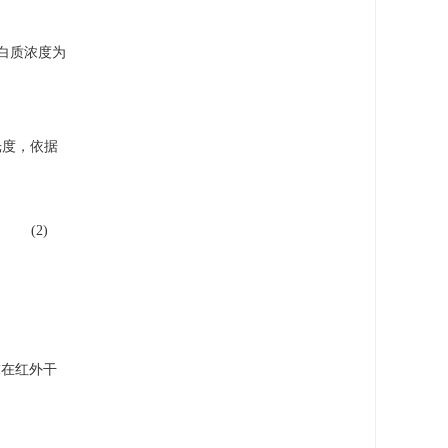
白质浓度为
吸光度，依据
(2)
末在红外干