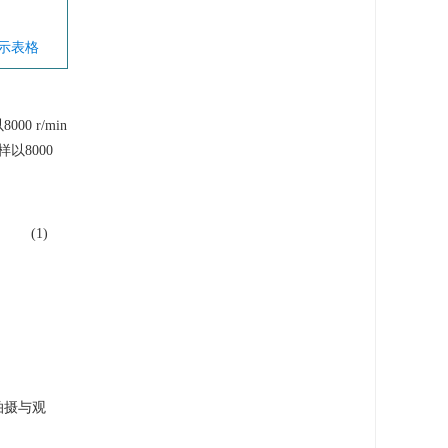
显示表格
 r/min
以8000
(1)
拍摄与观