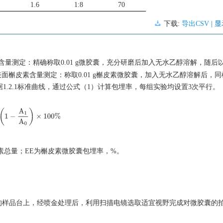
1.6
1:8
70
下载:
导出CSV
| 
定：精确称取0.01 g微胶囊，充分研磨后加入无水乙醇溶解，随后以8000
囊表面槲皮素含量测定：称取0.01 g槲皮素微胶囊，加入无水乙醇溶解后，同样
度。依据1.2.1标准曲线，通过公式（1）计算包埋率，每组实验均设置3次平行。
=
(
1
−
A
1
A
0
)
×
100
%
素总量；EE为槲皮素微胶囊包埋率，%。
的样品台上，经喷金处理后，利用扫描电镜选取适宜视野完成对微胶囊的