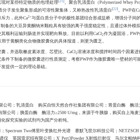
[
21
]
实现对某些特定物质的包埋处理
。聚合乳清蛋白（Polymerized Whey Pro
[
22
]
白质分子发生聚集形成的可溶性聚集体，又称热改性乳清蛋白
。PWP在C
2+
斥力，此外Ca
与蛋白质分子中的极性基团结合形成盐桥，增强分子间
，制备的大豆异黄酮纳米颗粒具有较强的离子强度稳定性，且通过体外模
其顺利运输到肠道并实现靶向释放。目前以利用CaCl
作为凝固浴，PW
2
应用于黄酮类化合物微胶囊化的具体报道，则更为匮乏。
囊，并选取槲皮素浓度、芯壁比、CaCl
溶液浓度和搅拌时间四个因素进
2
条件下制备的微胶囊进行性质测定，考察PWP作为微胶囊唯一壁材的可
开发提供一定的理论基础。
限公司；乳清蛋白 购买自恒天然合作社集团有限公司；胃蛋白酶 酶活力>
限公司；胰蛋白酶 酶活力≥2500 U/mg，来源于牛胰腺，购买自上海
消化探究实验的试剂均为国产分析纯。
Spectrum Two傅里叶变换红外光谱 赛默飞世尔科技公司；NETZSCH 
光谱仪 英国雷尼绍有限公司；X' Pert3Powder X射线衍射仪 马尔文帕