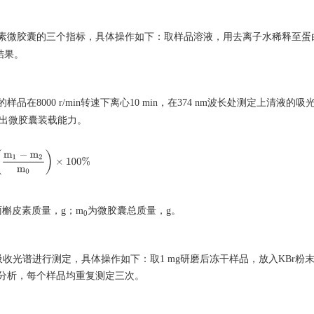
素微胶囊的三个指标，具体操作如下：取样品溶液，用去离子水稀释至蛋
结果。
在8000 r/min转速下离心10 min，在374 nm波长处测定上清液的
得出微胶囊装载能力。
(
m
1
−
m
2
m
0
)
×
100
%
槲皮素质量，g；m
为微胶囊总质量，g。
0
收光谱进行测定，具体操作如下：取1 mg研磨后冻干样品，放入KBr粉
分析，每个样品均重复测定三次。