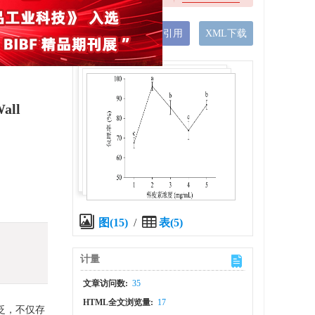
手机阅读
导出引用
XML下载
Wall
图(15)
/
表(5)
计量
文章访问数:
35
HTML全文浏览量:
17
广泛，不仅存