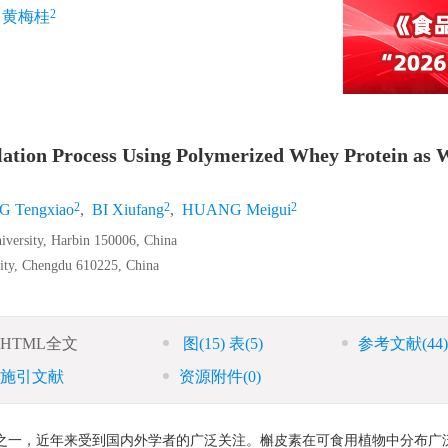
2
黄梅桂
ation Process Using Polymerized Whey Protein as 
2
2
2
 Tengxiao
,
BI Xiufang
,
HUANG Meigui
niversity, Harbin 150006, China
ity, Chengdu 610225, China
HTML全文
图
(15)
表
(5)
参考文献
(44)
施引文献
资源附件
(0)
类化合物之一，近年来受到国内外学者的广泛关注。槲皮素在可食用植物中分布