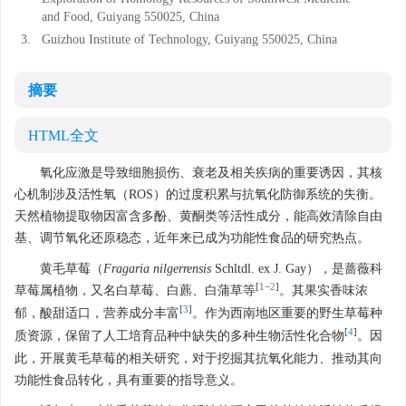
and Food, Guiyang 550025, China
3.
Guizhou Institute of Technology, Guiyang 550025, China
摘要
HTML全文
氧化应激是导致细胞损伤、衰老及相关疾病的重要诱因，其核
心机制涉及活性氧（ROS）的过度积累与抗氧化防御系统的失衡。
天然植物提取物因富含多酚、黄酮类等活性成分，能高效清除自由
基、调节氧化还原稳态，近年来已成为功能性食品的研究热点。
黄毛草莓（
Fragaria nilgerrensis
Schltdl. ex J. Gay），是蔷薇科
[
1
−
2
]
草莓属植物，又名白草莓、白藨、白蒲草等
。其果实香味浓
[
3
]
郁，酸甜适口，营养成分丰富
。作为西南地区重要的野生草莓种
[
4
]
质资源，保留了人工培育品种中缺失的多种生物活性化合物
。因
此，开展黄毛草莓的相关研究，对于挖掘其抗氧化能力、推动其向
功能性食品转化，具有重要的指导意义。