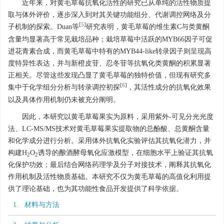
近年来，对黄毛草莓抗氧化活性的研究已从单纯的活性物质提
取与体外评价，逐步深入到对其关键功能组分、代谢调控网络及分
[
5
]
子机制的探索。Duan等
研究表明，黄毛草莓的维生素C与类黄酮
含量均显著高于常见栽培品种；栽培草莓中活跃的MYB66因子可促
进花青素合成，而黄毛草莓中特有的MYB44-like转录因子则呈现高
度特异性表达，并与新橙皮苷、忍冬苷等抗氧化类黄酮的积累显著
正相关。尽管这些发现凸显了黄毛草莓的独特价值，但现有研究多
[
6
]
集中于化学组分分析与转录调控初探
，其活性成分的抗氧化效果
以及具体作用机制仍未被充分阐明。
因此，本研究以黄毛草莓果实为原料，采用紫外-可见分光光度
法、LC-MS/MS技术对黄毛草莓果实提取物的总酚酸、总黄酮含量
和化学成分进行分析。采用体外抗氧化实验评估其抗氧化潜力，并
构建H
O
诱导的酿酒酵母氧化应激模型，在细胞水平上验证其抗氧
2
2
化保护功效；最后结合网络药理学及分子对接技术，阐释其抗氧化
作用机制及活性物质基础。本研究不仅为黄毛草莓的高值化利用提
供了理论基础，也为其功能性食品开发提供了科学依据。
1. 材料与方法