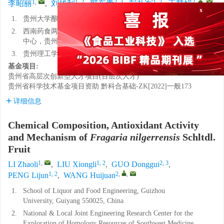
x
1
,
1, 2
2, 3
1, 2
2
,
,
李昭丽
,
刘雄利
,
郭东贵
,
彭礼军
,
王慧娟
1.
贵州大学酿酒与食品工程学院，贵州贵阳 550025
2.
西南药食两用资源开发利用技术国家地方联合工程研究
中心，贵州贵阳 550025
3.
贵州理工学院，贵州贵阳 550025
基金项目:
贵州省高层次创新型人才项目(百层次人才)
贵州省科学技术基金项目资助
黔科合基础-ZK[2022]一般173
详细信息
Chemical Composition, Antioxidant Activity
and Mechanism of
Fragaria nilgerrensis
Schltdl.
Fruit
1
,
1, 2
2, 3
LI Zhaoli
,
LIU Xiongli
,
GUO Donggui
,
1, 2
2
,
,
PENG Lijun
,
WANG Huijuan
1.
School of Liquor and Food Engineering, Guizhou
University, Guiyang 550025, China
2.
National & Local Joint Engineering Research Center for the
Exploration of Homology Resources of Southwest Medicine