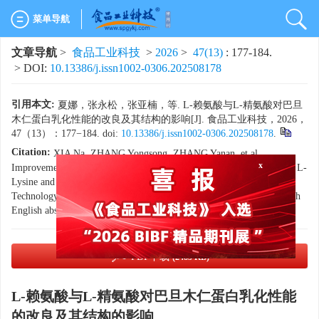
菜单导航
文章导航
>
食品工业科技
>
2026
>
47(13)
: 177-184.
> DOI:
10.13386/j.issn1002-0306.202508178
引用本文:
夏娜，张永松，张亚楠，等. L-赖氨酸与L-精氨酸对巴旦
木仁蛋白乳化性能的改良及其结构的影响[J]. 食品工业科技，2026，
47（13）：177−184. doi:
10.13386/j.issn1002-0306.202508178
.
Citation:
XIA Na, ZHANG Yongsong, ZHANG Yanan, et al.
Improvement of Emulsifying Properties of Almond Kernel Protein by L-
x
Lysine and L-Arginine and Its Structural Effects[J]. Science and
Technology of Food Industry, 2026, 47(13): 177−184. (in Chinese with
English abstract). doi:
10.13386/j.issn1002-0306.202508178
.
PDF下载
(2485 KB)
L-赖氨酸与L-精氨酸对巴旦木仁蛋白乳化性能
的改良及其结构的影响