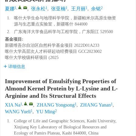
1
,
,
1
1
1
2
夏娜
,
张永松
,
张亚楠
,
王月丽
,
余铭
1.
喀什大学生命与地理科学学院，新疆帕米尔高原生物资
源与生态重点实验室，新疆喀什 844000
2.
广东海洋大学食品科学与工程学院，广东阳江 529500
基金项目:
新疆维吾尔自治区自然科学基金项目
2022D01A233
喀什大学高层次人才科研起动经费项目
GCC2023002
喀什大学校级科研项目
(2025
详细信息
Improvement of Emulsifying Properties of
Almond Kernel Protein by L-Lysine and L-
Arginine and Its Structural Effects
1
,
,
1
1
XIA Na
,
ZHANG Yongsong
,
ZHANG Yanan
,
1
2
WANG Yueli
,
YU Ming
1.
College of Life and Geographic Sciences, Kashi University,
Xinjiang Key Laboratory of Biological Resources and
Ecology of Pamirs Plateau, Kashi 844000, China