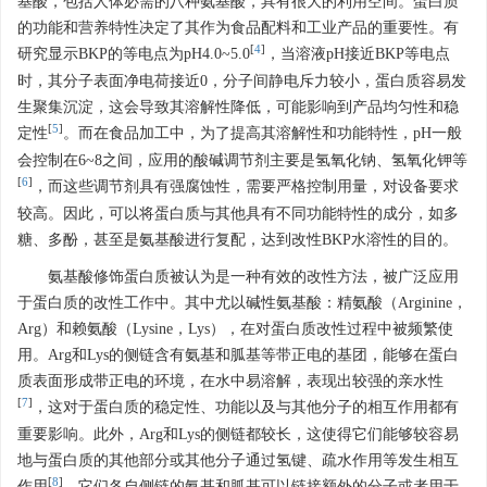
基酸，包括人体必需的八种氨基酸，具有很大的利用空间。蛋白质
的功能和营养特性决定了其作为食品配料和工业产品的重要性。有
[
4
]
研究显示BKP的等电点为pH4.0~5.0
，当溶液pH接近BKP等电点
时，其分子表面净电荷接近0，分子间静电斥力较小，蛋白质容易发
生聚集沉淀，这会导致其溶解性降低，可能影响到产品均匀性和稳
[
5
]
定性
。而在食品加工中，为了提高其溶解性和功能特性，pH一般
会控制在6~8之间，应用的酸碱调节剂主要是氢氧化钠、氢氧化钾等
[
6
]
，而这些调节剂具有强腐蚀性，需要严格控制用量，对设备要求
较高。因此，可以将蛋白质与其他具有不同功能特性的成分，如多
糖、多酚，甚至是氨基酸进行复配，达到改性BKP水溶性的目的。
氨基酸修饰蛋白质被认为是一种有效的改性方法，被广泛应用
于蛋白质的改性工作中。其中尤以碱性氨基酸：精氨酸（Arginine，
Arg）和赖氨酸（Lysine，Lys），在对蛋白质改性过程中被频繁使
用。Arg和Lys的侧链含有氨基和胍基等带正电的基团，能够在蛋白
质表面形成带正电的环境，在水中易溶解，表现出较强的亲水性
[
7
]
，这对于蛋白质的稳定性、功能以及与其他分子的相互作用都有
重要影响。此外，Arg和Lys的侧链都较长，这使得它们能够较容易
地与蛋白质的其他部分或其他分子通过氢键、疏水作用等发生相互
[
8
]
作用
。它们各自侧链的氨基和胍基可以链接额外的分子或者用于