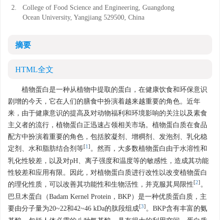
2.
College of Food Science and Engineering, Guangdong
Ocean University, Yangjiang 529500, China
摘要
HTML全文
植物蛋白是一种从植物中提取的蛋白，在健康饮食和环保意识
剧增的今天，它在人们的膳食中扮演着越来越重要的角色。近年
来，由于健康意识的提高及对动物福利和环境影响的关注以及素食
主义者的流行，植物蛋白正迅速占领相关市场。植物蛋白质在食品
配方中扮演着重要的角色，包括胶凝剂、增稠剂、发泡剂、乳化稳
[
1
]
定剂、水和脂肪结合剂等
。然而，大多数植物蛋白由于水溶性和
乳化性较差，以及对pH、离子强度和温度等的敏感性，造成其功能
性较差和应用有限。因此，对植物蛋白质进行改性以改变植物蛋白
[
2
]
的理化性质，可以改善其功能性和生物活性，并克服其局限性
。
巴旦木蛋白（Badam Kernel Protein，BKP）是一种优质蛋白质，主
[
3
]
要由分子量为20~22和42~46 kDa的肽段组成
。BKP含有丰富的氨