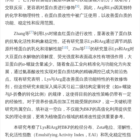
[
9
]
交联反应，更容易对蛋白质进行修饰
。因此，Arg和Lys因其独特
的化学和物理特性，在蛋白质改性中被广泛使用，以改善蛋白质的
功能、稳定性和应用范围。
[
7
]
Zhang等
利用Lys对猪血红蛋白进行改性，显著改善了蛋白肽
的抗氧化活性和构象稳定性。还有研究显示Lys和Arg通过调节鸡肌
[
10
]
[
11
]
原纤维蛋白的乳化和溶解性能
。Zhu等
的研究显示Lys和Arg对
大豆蛋白水解物的溶解度、荧光强度和表面疏水性有增强作用，大
豆蛋白的
α
-螺旋含量减少。随着食品工业向精准化与功能化方向发
展，通过氨基酸改性实现对蛋白质结构的精确调控已成为前沿热
点。现有研究表明，Lys与Arg是改善蛋白质功能特性的有效修饰
剂，但这些研究未能深入揭示其引起二级结构定量转变（如
α
-螺旋
与
β
-折叠的转化比例）的规律，这使得目前的改性策略仍带有一定
的经验性。对于营养价值高但加工性能受限的BKP，这一关键机理
研究尚属空白。填补这一空白，不仅能为BKP的高值化利用提供坚
实的理论依据，更将为植物蛋白领域的精准改性提供重要参考。
本研究考察了Lys和Arg对BKP的粒径分布、Zeta电位、溶解性、
乳化活性指数（Emulsifying Activity Index，EAI）和乳化稳定性指