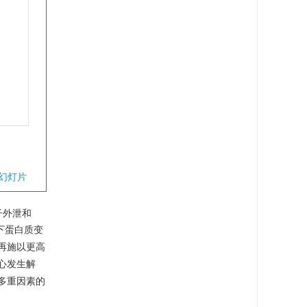
幻灯片
子外泄和
下蛋白质变
再施以更高
心发生解
多重因素的