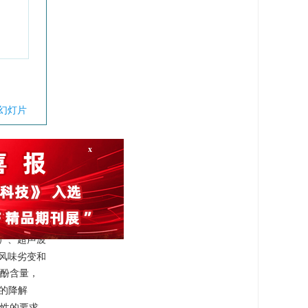
幻灯片
1
]
。猕猴桃
通过提高拟
[
14
]
潜力
。
统热加工技
x
4
]
。
HHP）、超声波
中风味劣变和
多酚含量，
的降解
全性的要求