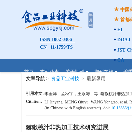
中国
首都
EI
ISSN 1002-0306
DOAJ
CN 11-1759/TS
JST Ch
CA
首页
本刊动态
关于期刊
期刊在线
编
文章导航
>
食品工业科技
> 最新录用
引用本文:
李金洋，孟秋宇，王永涛，等. 猕猴桃汁非热加工技术研究
Citation:
LI Jinyang, MENG Qiuyu, WANG Yongtao, et al. Rese
(in Chinese with English abstract). doi:
10.13386/j.
猕猴桃汁非热加工技术研究进展