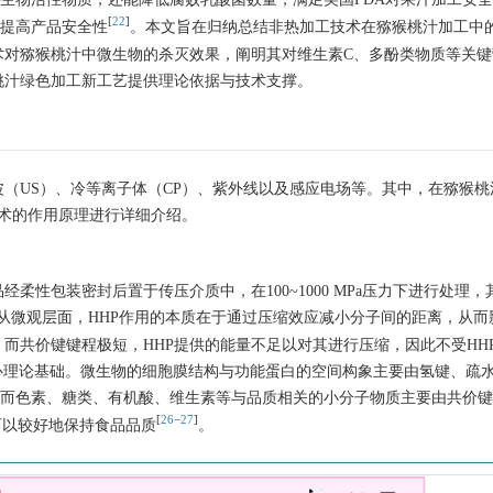
[
22
]
，提高产品安全性
。本文旨在归纳总结非热加工技术在猕猴桃汁加工中
术对猕猴桃汁中微生物的杀灭效果，阐明其对维生素C、多酚类物质等关键
桃汁绿色加工新工艺提供理论依据与技术支撑。
波（US）、冷等离子体（CP）、紫外线以及感应电场等。其中，在猕猴桃
技术的作用原理进行详细介绍。
柔性包装密封后置于传压介质中，在100~1000 MPa压力下进行处理
从微观层面，HHP作用的本质在于通过压缩效应减小分子间的距离，从而
；而共价键键程极短，HHP提供的能量不足以对其进行压缩，因此不受HH
心理论基础。微生物的细胞膜结构与功能蛋白的空间构象主要由氢键、疏
而色素、糖类、有机酸、维生素等与品质相关的小分子物质主要由共价键
[
26
−
27
]
可以较好地保持食品品质
。