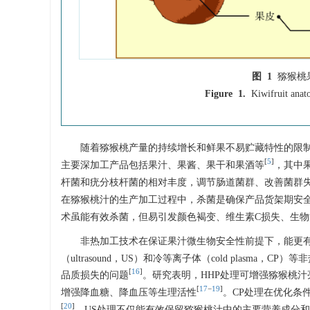
图 1
猕猴桃
Figure 1.
Kiwifruit anat
随着猕猴桃产量的持续增长和鲜果不易贮藏特性的限
[
5
]
主要深加工产品包括果汁、果酱、果干和果酒等
，其中
杆菌和疣分枝杆菌的相对丰度，调节肠道菌群、改善菌群
在猕猴桃汁的生产加工过程中，杀菌是确保产品货架期安
术虽能有效杀菌，但易引发颜色褐变、维生素C损失、生
非热加工技术在保证果汁微生物安全性前提下，能更
（ultrasound，US）和冷等离子体（cold plas
[
16
]
品质损失的问题
。研究表明，HHP处理可增强猕猴桃
[
17
−
19
]
增强降血糖、降血压等生理活性
。CP处理在优化条
[
20
]
。US处理不仅能有效保留猕猴桃汁中的主要营养成分