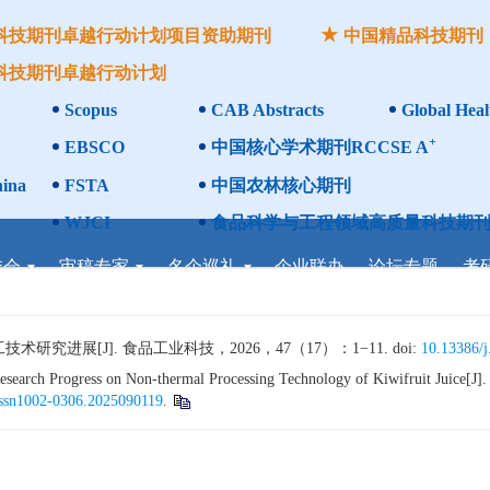
科技期刊卓越行动计划项目资助期刊
中国精品科技期刊
科技期刊卓越行动计划
Scopus
CAB Abstracts
Global Heal
+
EBSCO
中国核心学术期刊RCCSE A
ina
FSTA
中国农林核心期刊
WJCI
食品科学与工程领域高质量科技期刊
委会
审稿专家
名企巡礼
企业联办
论坛专题
考
进展[J]. 食品工业科技，2026，47（17）：1−11. doi:
10.13386/j
arch Progress on Non-thermal Processing Technology of Kiwifruit Juice[J]. 
issn1002-0306.2025090119
.