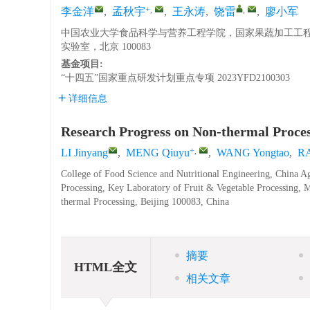
+
,
,
李金洋
,
孟秋宇
,
王永涛
,
饶雷
,
廖小军
中国农业大学食品科学与营养工程学院，国家果蔬加工工
实验室，北京 100083
基金项目:
“十四五”国家重点研发计划重点专项
2023YFD2100303
详细信息
Research Progress on Non-thermal Proces
+
,
LI Jinyang
,
MENG Qiuyu
,
WANG Yongtao
,
RA
College of Food Science and Nutritional Engineering, China Ag
Processing, Key Laboratory of Fruit & Vegetable Processing, M
thermal Processing, Beijing 100083, China
摘要
HTML全文
相关文章