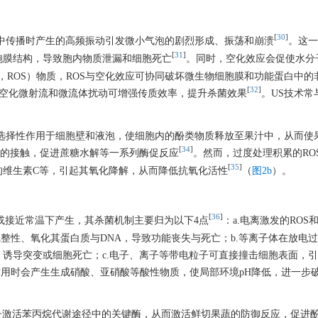
[
30
]
中传播时产生的高频振动引发微小气泡的剧烈形成、振荡和崩溃
。这一
[
31
]
胞膜结构，导致胞内物质泄漏和细胞死亡
。同时，空化效应会促使水分
species，ROS）物质，ROS与空化效应可协同破坏微生物细胞膜和功能蛋白中
[
32
]
空化微射流和微流体扰动可增强传质效率，提升杀菌效果
。US技术常
制选择性作用于细胞壁和液泡，使细胞内的酚类物质释放至果汁中，从而使
[
34
]
点的接触，促进蔗糖水解等一系列酶促反应
。然而，过度处理积累的RO
[
35
]
的维生素C等，引起其氧化降解，从而降低抗氧化活性
（
图2b
）。
[
36
]
或接近常温下产生，其杀菌机制主要归为以下4点
：a.电离激发的ROS
坏微生物细胞膜的完整性、氧化其蛋白质与DNA，导致功能丧失与死亡；b.等离子体在放
诱导突变或细胞死亡；c.电子、离子等带电粒子可直接撞击细胞表面，
作用时会产生生成硝酸、亚硝酸等酸性物质，使局部环境pH降低，进一步
子激活苯丙烷代谢途径中的关键酶，从而激活鲜切果蔬的防御反应，促进