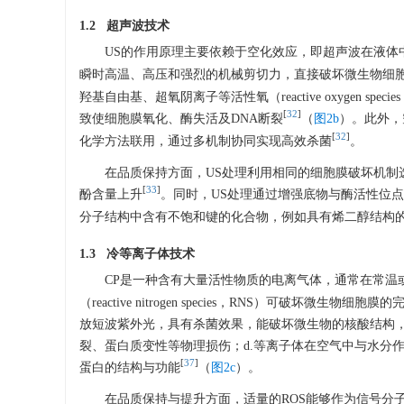
1.2 超声波技术
US的作用原理主要依赖于空化效应，即超声波在液体
瞬时高温、高压和强烈的机械剪切力，直接破坏微生物细
羟基自由基、超氧阴离子等活性氧（reactive oxygen 
[
32
]
致使细胞膜氧化、酶失活及DNA断裂
（
图2b
）。此外，
[
32
]
化学方法联用，通过多机制协同实现高效杀菌
。
在品质保持方面，US处理利用相同的细胞膜破坏机
[
33
]
酚含量上升
。同时，US处理通过增强底物与酶活性位
分子结构中含有不饱和键的化合物，例如具有烯二醇结构
1.3 冷等离子体技术
CP是一种含有大量活性物质的电离气体，通常在常温
（reactive nitrogen species，RNS）可破
放短波紫外光，具有杀菌效果，能破坏微生物的核酸结构，
裂、蛋白质变性等物理损伤；d.等离子体在空气中与水分
[
37
]
蛋白的结构与功能
（
图2c
）。
在品质保持与提升方面，适量的ROS能够作为信号分