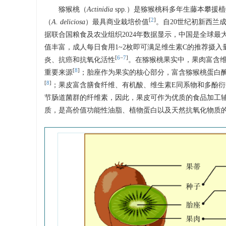
猕猴桃（
Actinidia
spp
.
）是猕猴桃科多年生藤本攀援植
[
2
]
（
A. deliciosa
）最具商业栽培价值
。自20世纪初新西兰
据联合国粮食及农业组织2024年数据显示，中国是全球最大
值丰富，成人每日食用1~2枚即可满足维生素C的推荐摄入
[
6
−
7
]
炎、抗癌和抗氧化活性
。在猕猴桃果实中，果肉富含
[
8
]
重要来源
；胎座作为果实的核心部分，富含猕猴桃蛋白
[
8
]
；果皮富含膳食纤维、有机酸、维生素E同系物和多酚衍
节肠道菌群的纤维素，因此，果皮可作为优质的食品加工
质，是高价值功能性油脂、植物蛋白以及天然抗氧化物质