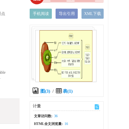
重点
手机阅读
导出引用
XML下载
able
-
图(3)
/
表(1)
计量
文章访问数:
36
HTML全文浏览量:
16