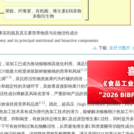
果实剖面及其主要营养物质与生物活性成分
omy and its principal nutritional and bioactive components
下载:
全尺寸图片
[
1
制，深加工已成为推动猕猴桃高值化利用、满足现代消费需求的必然选择
[
12
]
果汁能最大程度保留新鲜猕猴桃的营养和风味
。研究表明，猕猴桃汁可
[
13
]
失调
，其抗癌活性物质效果约为柠檬的四倍，表现出更强的综合抗致癌
[
12
]
全和稳定性的关键环节，其效果直接影响果汁的产品状态和保质期
。传
[
11
−
1
物活性成分降解及风味劣变等，严重影响产品的营养价值和消费接受度
[
15
]
有效保持其营养和品质
。因此，超高压（high hydrostatic pressure，
ma，CP）等非热加工技术具有成为替代热加工技术的潜力，能够解决猕猴桃汁热加工
汁亮度、抑制褐变，有效保持总维生素C及还原型维生素C活性，同时提升
件下可有效抑制过氧化物酶活性，从而避免维生素C和类黄酮等功能性成分
和生物活性物质，还能降低腐败乳酸菌数量，满足美国FDA对果汁加工安