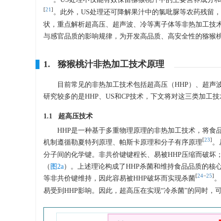
[
21
]
。此外，US处理还可降解果汁中的氯吡脲等农药残留
状，重点解析超高压、超声波、冷等离子体等非热加工技
与感官品质的影响规律，为开发高品质、高安全性的猕猴
1. 猕猴桃汁非热加工技术原理
目前常见的非热加工技术包括超高压（HHP）、超声
研究较多的是HHP、US和CP技术，下文将对这三类加工
1.1 超高压技术
HHP是一种基于多重物理原理的非热加工技术，将食品经
[
23
]
机制遵循勒夏特列原理、帕斯卡原理和分子有序原理
。
分子间的化学键。非共价键键程长、易被HHP压缩而破坏
（
图2a
）。上述理论构成了HHP杀菌和维持食品品质的核
[
24
−
25
]
等非共价键维持，因此容易被HHP破坏而实现杀菌
。
易受到HHP影响。因此，超高压在实现“冷杀菌”的同时，