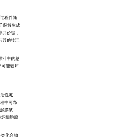
过程伴随
子裂解生成
的非共价键，
与其他物理
果汁中的总
S可能破坏
和活性氮
电过程中可释
引起膜破
破坏细胞膜
酚类化合物