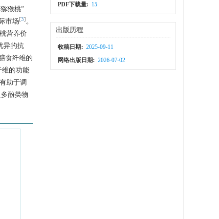
PDF下载量:
15
味猕猴桃”
[
3
]
际市场
。
出版历程
桃营养价
优异的抗
收稿日期:
2025-09-11
膳食纤维的
网络出版日期:
2026-07-02
纤维的功能
有助于调
及多酚类物