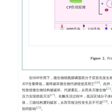
Figure 2.
Pri
在HHP作用下，微生物细胞膜磷脂双分子层首先发生
[
28
]
ATP含量降低，最终破坏微生物代谢链使其死亡
。此外
[
27
]
性致使微生物结构被破坏、代谢紊乱，从而杀灭微生物
[
27
]
压力实现彻底灭活
。在酶失活过程中，低压区域分子体
[
29
]
体，三级结构遭到破坏，从而导致活性丧失且不可逆
。
[
23
]
协同影响
。